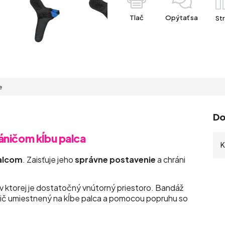
Tlač
Opýtať sa
Str
e
Do
áničom kĺbu palca
K
palcom
. Zaisťuje jeho
správne postavenie
a chráni
 v ktorej je dostatočný vnútorný priestoro. Bandáž
ánič umiestnený na kĺbe palca a pomocou popruhu so