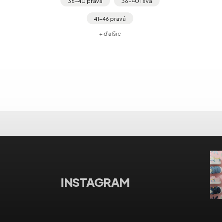
vá
ívne.
INSTAGRAM