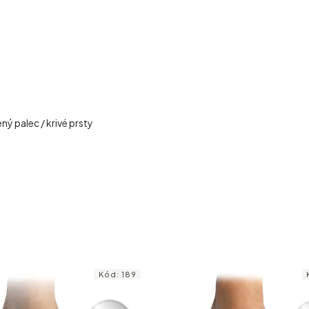
ný palec / krivé prsty
Kód:
195
Kód: