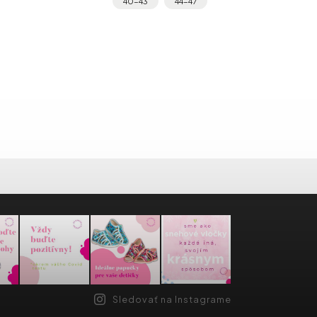
vyrovnávať skrížené alebo inak
deformované...
Sledovať na Instagrame