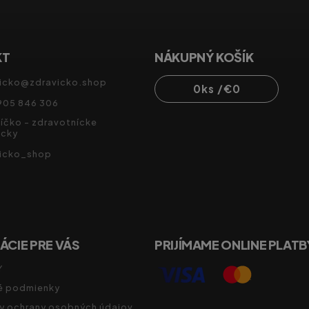
KT
NÁKUPNÝ KOŠÍK
icko
@
zdravicko.shop
0
ks /
€0
905 846 306
íčko - zdravotnícke
cky
vicko_shop
ÁCIE PRE VÁS
PRIJÍMAME ONLINE PLATB
Y
 podmienky
y ochrany osobných údajov