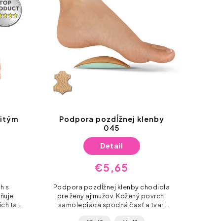
lenby
Gélový oddeľovač prstov
128
Do košíka
€5,90
hodidla
Mäkký a pohodlný separátor zo
ovrch,
silikónového gélu, ktorý uľaví vašim
 tvar,
prstom. Oddeľuje od seba
ve nôh.
jednotlivé prsty a pomáha