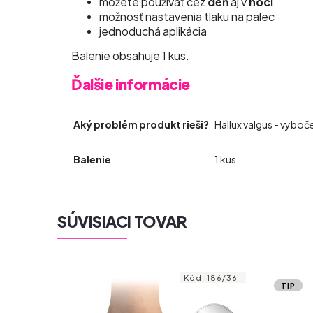
možete používať cez
deň
aj v
noci
možnosť nastavenia tlaku na palec
jednoduchá aplikácia
Balenie obsahuje 1 kus.
Ďalšie informácie
Aký problém produkt rieši?
Hallux valgus - vyboče
Balenie
1 kus
SÚVISIACI TOVAR
186/36-
Kód:
189
TIP