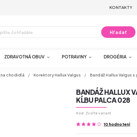
KONTAKTY
Hľadať
ZDRAVOTNÁ OBUV
POTRAVINY
DROGÉRIA
 na chodidlá
/
Korektory Hallux Valgus
/
Bandáž Hallux Valgus s
BANDÁŽ HALLUX 
KĹBU PALCA 028
Kód:
Zvoľte variant
10 hodnotení