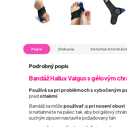
Popis
Diskusia
Ostatné informáci
Podrobný popis
Bandáž Hallux Valgus s gélovým chr
Používá sa pri problémoch s vybočeným 
pred
otlakmi
.
Bandáž sa môže
používať
aj
pri nosení obuvi
,
si natiahnete na palec tak, aby bol gélový chr
suchým zipsom nastavíte požadovaný ťah.