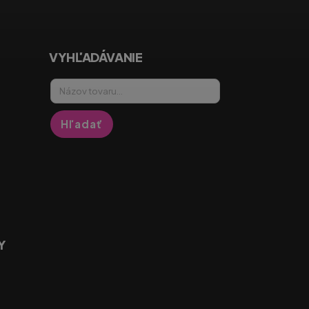
VYHĽADÁVANIE
Hľadať
Y