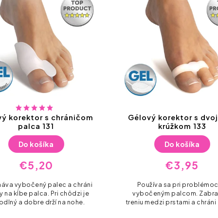
vý korektor s dvojitým
Podpora pozdĺžnej k
krúžkom 133
045
Detail
Do košíka
€3,95
€5,65
užíva sa pri problémoch s
Podpora pozdĺžnej klenby c
očeným palcom. Zabraňuje
pre ženy aj mužov. Kožený p
 medzi prstami a chráni ich tak
samolepiaca spodná časť a
proti odreninám.
ktorý uľaví pri bolesti a úna