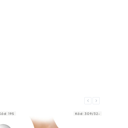
Previous
Next
309/32-
Kód:
623
NOVINKA