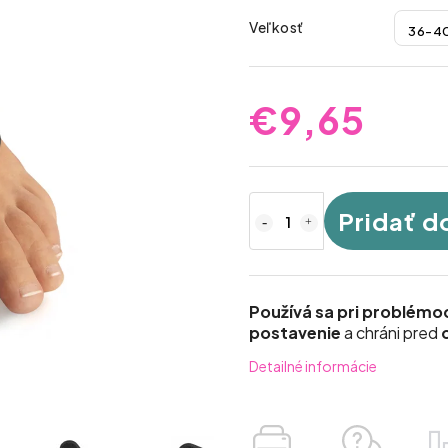
Veľkosť
€9,65
Pridať d
Používá sa pri problém
postavenie
a chráni pred
o
Detailné informácie