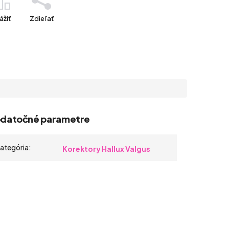
ážiť
Zdieľať
datočné parametre
ategória
:
Korektory Hallux Valgus