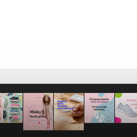
40-43
44-47