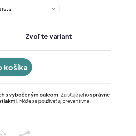
Zvoľte variant
o košíka
och s vybočeným palcom
. Zaisťuje jeho
správne
tlakmi
. Môže sa používať aj preventívne.