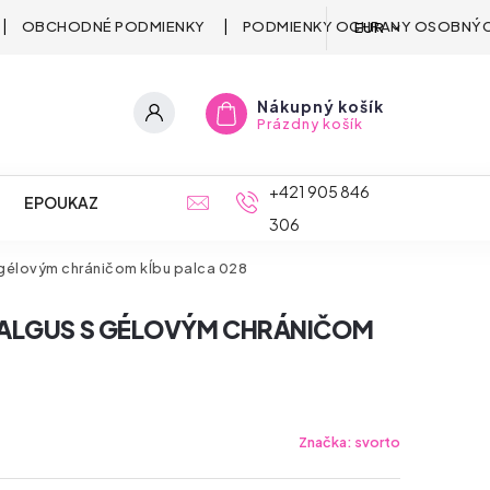
OBCHODNÉ PODMIENKY
PODMIENKY OCHRANY OSOBNÝC
EUR
Nákupný košík
Prázdny košík
+421 905 846
EPOUKAZ
306
 gélovým chráničom kĺbu palca 028
VALGUS S GÉLOVÝM CHRÁNIČOM
Značka:
svorto