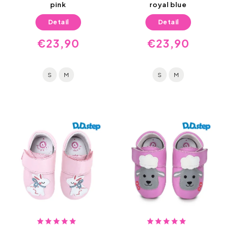
pink
royal blue
Detail
Detail
€23,90
€23,90
S
M
S
M