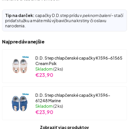
Tip na darček:
capačky D.D.step prídu v
peknom balení
– stačí
pridať stužku a máte milú výbavičku na krstiny či oslavu
narodenia.
Najpredávanejšie
D.D. Step chlapčenské capačky K1596-61565
Cream Psík
Skladom
(2 ks)
€23,90
D.D. Step chlapčenské capačky K1596-
61248 Marine
Skladom
(2 ks)
€23,90
Zobraziť viac produktov