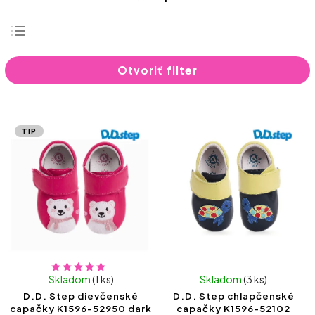
Najdrahšie
Otvoriť filter
Najlacnejšie
Najpredávanejšie
Abecedne
TIP
Skladom
(1 ks)
Skladom
(3 ks)
D.D. Step dievčenské
D.D. Step chlapčenské
capačky K1596-52950 dark
capačky K1596-52102