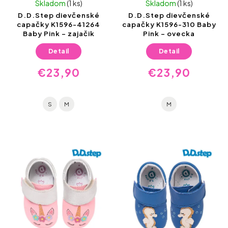
Skladom
(1 ks)
Skladom
(1 ks)
D.D.Step dievčenské
D.D.Step dievčenské
capačky K1596-41264
capačky K1596-310 Baby
Baby Pink – zajačik
Pink – ovecka
Detail
Detail
€23,90
€23,90
S
M
M