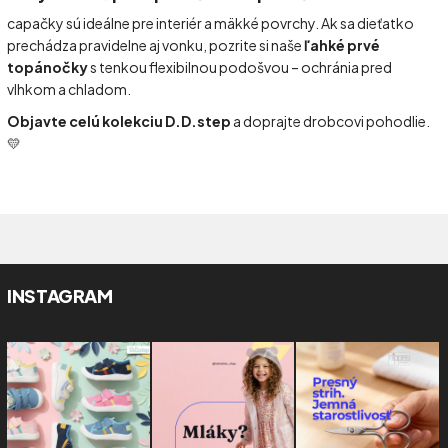
capačky sú ideálne pre interiér a mäkké povrchy. Ak sa dieťatko
prechádza pravidelne aj vonku, pozrite si naše
ľahké prvé
topánočky
s tenkou flexibilnou podošvou – ochránia pred
vlhkom a chladom.
Objavte celú kolekciu D.D.step
a doprajte drobcovi pohodlie.
💛
INSTAGRAM