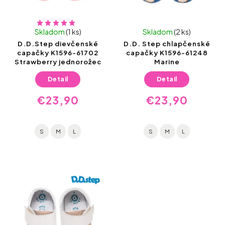
Skladom
(1 ks)
Skladom
(2 ks)
D.D.Step dievčenské
D.D. Step chlapčenské
capačky K1596-61702
capačky K1596-61248
Strawberry jednorožec
Marine
Detail
Detail
€23,90
€23,90
S
M
L
S
M
L