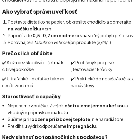
Ako vybrať správnu veľkosť
Postavte dieťatko na papier, obkreslite chodidlo a odmerajte
najväčšiu dĺžku
v cm.
Pripočítajte
0,5–0,7 cm nadmerok
na voľný pohyb prštekov.
Porovnajte s
tabuľkou veľkostí
pri produkte (S/M/L).
Prečo si ich obľúbite
✔️ Koža bez škodlivín – šetrná k
✔️ Protišmyk pre prvé
citlivej pokožke.
„testovacie“ krôčiky.
✔️ Ultraľahké – dieťatko takmer
✔️ Praktické do nosiča/kočíka aj
necíti, že ich má.
na návštevy.
Starostlivosť o capačky
Neperieme v práčke. Zvršok
ošetrujeme jemnou kefkou
a
vhodným prípravkom na kožu.
Sušíme
prirodzene pri izbovej teplote
, nie na radiátore.
Pre dlhšiu výdrž odporúčame
impregnáciu
.
Kedy siahnuť po topánočkách s podošvou?