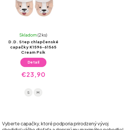
Skladom
(2 ks)
D.D. Step chlapčenské
capačky K1596-61565
Cream Psík
Detail
€23,90
S
M
Vyberte capačky, ktoré podporia prirodzený vývoj
chodidiel vášho dieťaťa a doprajú mu maximálne pohodlie!