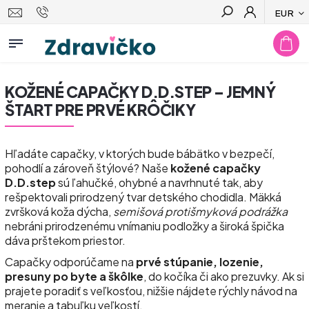
EUR
Hľadať
KOŽENÉ CAPAČKY D.D.STEP – JEMNÝ
ŠTART PRE PRVÉ KRÔČIKY
Hľadáte capačky, v ktorých bude bábätko v bezpečí,
pohodlí a zároveň štýlové? Naše
kožené capačky
D.D.step
sú ľahučké, ohybné a navrhnuté tak, aby
rešpektovali prirodzený tvar detského chodidla. Mäkká
zvršková koža dýcha,
semišová protišmyková podrážka
nebráni prirodzenému vnímaniu podložky a široká špička
dáva prštekom priestor.
Capačky odporúčame na
prvé stúpanie, lozenie,
presuny po byte a škôlke
, do kočíka či ako prezuvky. Ak si
prajete poradiť s veľkosťou, nižšie nájdete rýchly návod na
meranie a tabuľku veľkostí.