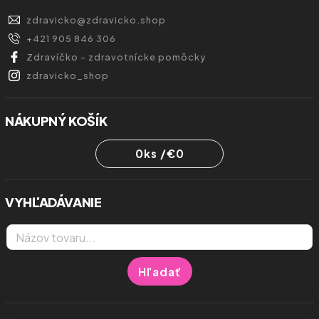
zdravicko
@
zdravicko.shop
+421 905 846 306
Zdravíčko - zdravotnícke pomôcky
zdravicko_shop
NÁKUPNÝ KOŠÍK
0
ks /
€0
VYHĽADÁVANIE
Hľadať