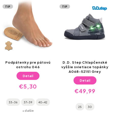
TIP
TIP
Podpätenky pre pätovú
D.D. Step Chlapčenské
ostrohu 046
vyššie svietiace topánky
A068-52151 Grey
Detail
Detail
€5,30
€49,99
33-36
37-39
40-42
25
30
+ ďalšie