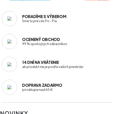
PORADÍME S VÝBEROM
Sme tu pre vás Po - Pia
OCENENÝ OBCHOD
99 % spokojných zákazníkov
14 DNÍ NA VRÁTENIE
ak produkt nie je podľa vašich predstáv
DOPRAVA ZADARMO
pri nákupe nad 65 €
NOVINKY