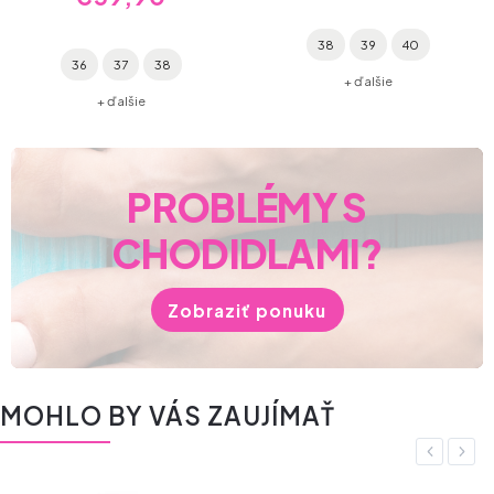
38
39
40
36
37
38
+ ďalšie
+ ďalšie
PROBLÉMY S
CHODIDLAMI?
Zobraziť ponuku
MOHLO BY VÁS ZAUJÍMAŤ
Previous
Next