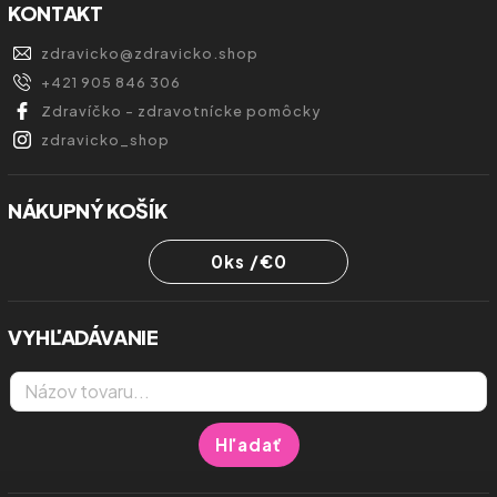
KONTAKT
zdravicko
@
zdravicko.shop
+421 905 846 306
Zdravíčko - zdravotnícke pomôcky
zdravicko_shop
NÁKUPNÝ KOŠÍK
0
ks /
€0
VYHĽADÁVANIE
Hľadať