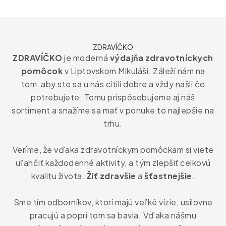
ZDRAVÍČKO
ZDRAVÍČKO
je moderná
výdajňa zdravotníckych
pomôcok
v Liptovskom Mikuláši. Záleží nám na
tom, aby ste sa u nás cítili dobre a vždy našli čo
potrebujete. Tomu prispôsobujeme aj náš
sortiment a snažíme sa mať v ponuke to najlepšie na
trhu.
Veríme, že vďaka zdravotníckym pomôckam si viete
uľahčiť každodenné aktivity, a tým zlepšiť celkovú
kvalitu života.
Žiť zdravšie
a
šťastnejšie
.
Sme tím odborníkov, ktorí majú veľké vízie, usilovne
pracujú a popri tom sa bavia. Vďaka nášmu