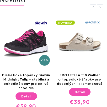
Previous
Next
NOVINKA
–28 %
Diabetické topánky Diawin
PROTETIKA T18 Walker
Midnight Tulip – stabilná a
ortopedické šľapky pre
pohodlná obuv pre citlivé
dospelých - 11 smotanová
chodidlá
Detail
Detail
€35,90
€59,90