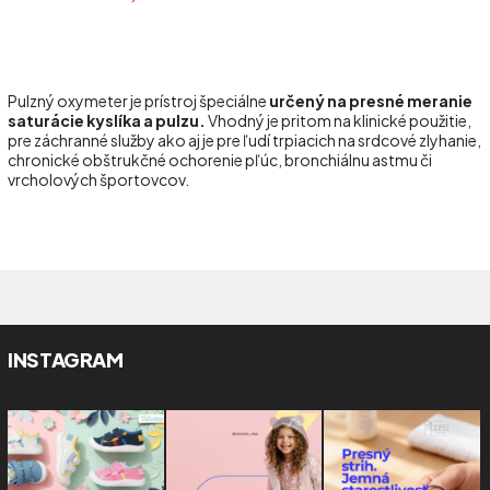
Pulzný oxymeter je prístroj špeciálne
určený na presné meranie
saturácie kyslíka a pulzu.
Vhodný je pritom na klinické použitie,
pre záchranné služby ako aj je pre ľudí trpiacich na srdcové zlyhanie,
chronické obštrukčné ochorenie pľúc, bronchiálnu astmu či
vrcholových športovcov.
INSTAGRAM