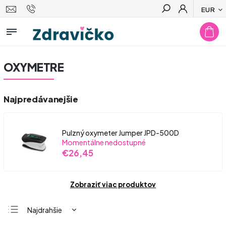
EUR
Hľadať
OXYMETRE
Najpredávanejšie
Pulzný oxymeter Jumper JPD-500D
Momentálne nedostupné
€26,45
Zobraziť viac produktov
Najdrahšie