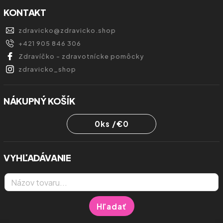
KONTAKT
zdravicko
@
zdravicko.shop
+421 905 846 306
Zdravíčko - zdravotnícke pomôcky
zdravicko_shop
NÁKUPNÝ KOŠÍK
0
ks /
€0
VYHĽADÁVANIE
Hľadať