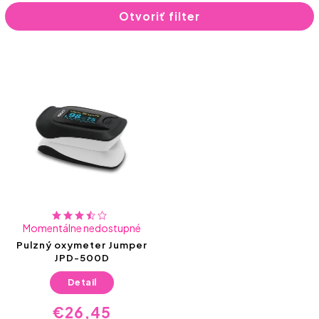
Najlacnejšie
Otvoriť filter
Najpredávanejšie
Abecedne
Momentálne nedostupné
Pulzný oxymeter Jumper
JPD-500D
Detail
€26,45