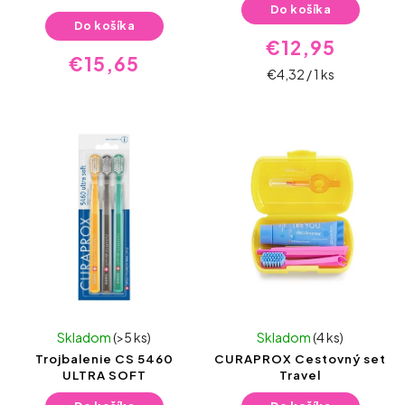
Do košíka
Do košíka
€12,95
€15,65
€4,32 / 1 ks
Skladom
(>5 ks)
Skladom
(4 ks)
Trojbalenie CS 5460
CURAPROX Cestovný set
ULTRA SOFT
Travel