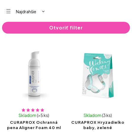
Najdrahšie
Najlacnejšie
Otvoriť filter
Najpredávanejšie
Abecedne
Skladom
(>5 ks)
Skladom
(3 ks)
CURAPROX Ochranná
CURAPROX Hryzadielko
pena Aligner Foam 40 ml
baby, zelené