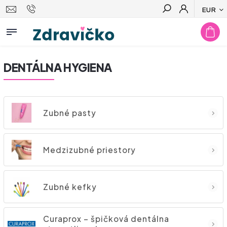
EUR
Hľadať
DENTÁLNA HYGIENA
Zubné pasty
Medzizubné priestory
Zubné kefky
Curaprox – špičková dentálna