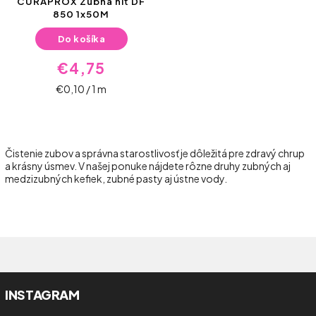
CURAPROX Zubná niť DF
850 1x50M
Do košíka
€4,75
€0,10 / 1 m
Čistenie zubov a správna starostlivosť je dôležitá pre zdravý chrup
a krásny úsmev. V našej ponuke nájdete rôzne druhy zubných aj
medzizubných kefiek, zubné pasty aj ústne vody.
INSTAGRAM