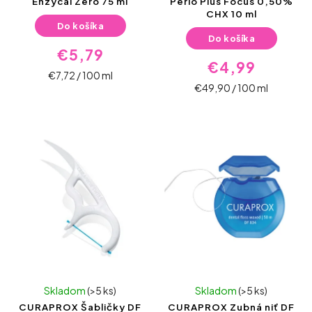
Enzycal Zero 75 ml
Perio Plus Focus 0,50%
CHX 10 ml
Do košíka
Do košíka
€5,79
€4,99
€7,72 / 100 ml
€49,90 / 100 ml
Skladom
(>5 ks)
Skladom
(>5 ks)
CURAPROX Šabličky DF
CURAPROX Zubná niť DF