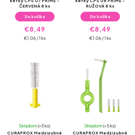
kefky CPS 07 PRIME -
kefky CPS 08 PRIME -
ČERVENÁ 8 ks
RUŽOVÁ 8 ks
Do košíka
Do košíka
€8,49
€8,49
€1,06 / 1 ks
€1,06 / 1 ks
Skladom
(>5 ks)
Skladom
(>5 ks)
CURAPROX Medzizubné
CURAPROX Medzizubné