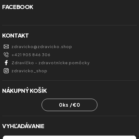
FACEBOOK
KONTAKT
zdravicko
@
zdravicko.shop
+421 905 846 306
Zdravíčko - zdravotnícke pomôcky
zdravicko_shop
NÁKUPNÝ KOŠÍK
0
ks /
€0
VYHĽADÁVANIE