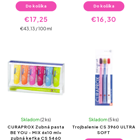
Do košíka
Do košíka
€17,25
€16,30
€43,13 / 100 ml
Skladom
(2 ks)
Skladom
(5 ks)
CURAPROX Zubná pasta
Trojbalenie CS 3960 ULTRA
BE YOU - MIX 6x10 ml+
SOFT
zubná kefka CS 5460