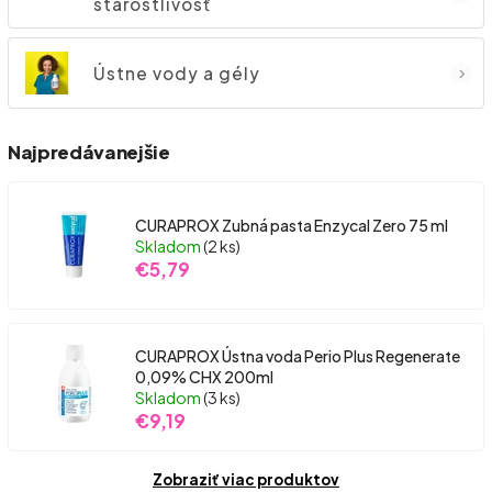
starostlivosť
Ústne vody a gély
Najpredávanejšie
CURAPROX Zubná pasta Enzycal Zero 75 ml
Skladom
(2 ks)
€5,79
CURAPROX Ústna voda Perio Plus Regenerate
0,09% CHX 200ml
Skladom
(3 ks)
€9,19
Zobraziť viac produktov