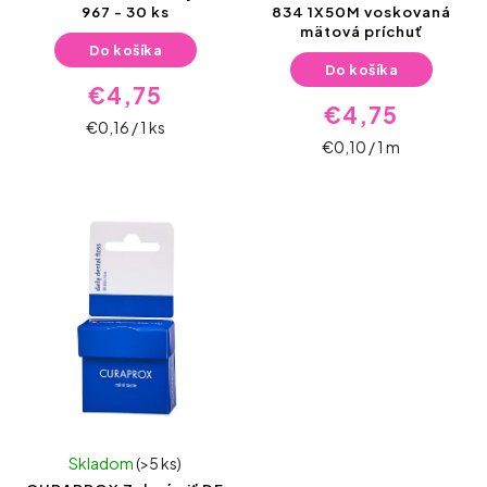
967 - 30 ks
834 1X50M voskovaná
mätová príchuť
Do košíka
Do košíka
€4,75
€4,75
€0,16 / 1 ks
€0,10 / 1 m
Skladom
(>5 ks)