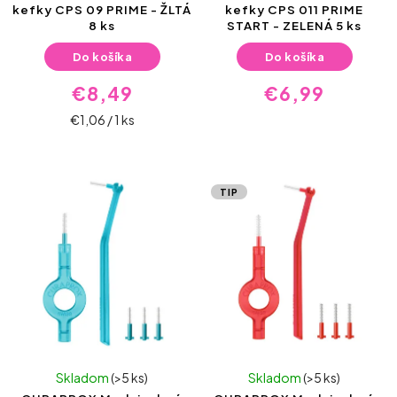
kefky CPS 09 PRIME - ŽLTÁ
kefky CPS 011 PRIME
8 ks
START - ZELENÁ 5 ks
Do košíka
Do košíka
€8,49
€6,99
€1,06 / 1 ks
TIP
Skladom
(>5 ks)
Skladom
(>5 ks)