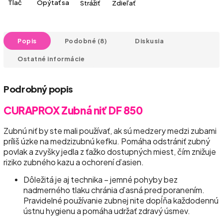
Tlač
Opýtať sa
Strážiť
Zdieľať
Popis
Podobné (8)
Diskusia
Ostatné informácie
Podrobný popis
CURAPROX Zubná niť DF 850
Zubnú niť by ste mali používať, ak sú medzery medzi zubami
príliš úzke na medzizubnú kefku. Pomáha odstrániť zubný
povlak a zvyšky jedla z ťažko dostupných miest, čím znižuje
riziko zubného kazu a ochorení ďasien.
Dôležitá je aj technika – jemné pohyby bez
nadmerného tlaku chránia ďasná pred poranením.
Pravidelné používanie zubnej nite dopĺňa každodennú
ústnu hygienu a pomáha udržať zdravý úsmev.