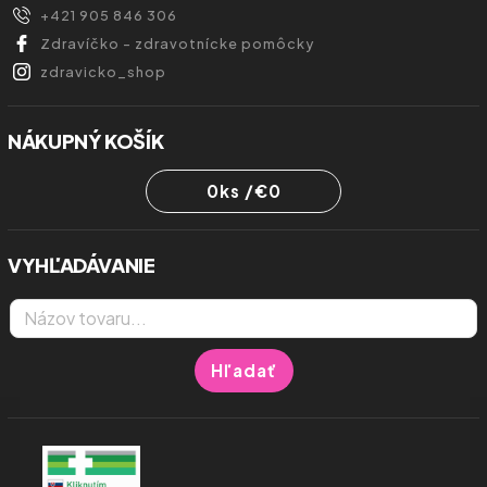
+421 905 846 306
Zdravíčko - zdravotnícke pomôcky
zdravicko_shop
NÁKUPNÝ KOŠÍK
0
ks /
€0
VYHĽADÁVANIE
Hľadať