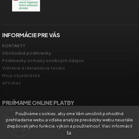
INFORMÁCIE PRE VÁS
KONTAKTY
Obchodné podmienky
Podmienky ochrany osobných údajov
Vrátenie a reklamácia tovaru
Moja objednávka
ePoukaz
PRIJÍMAME ONLINE PLATBY
Používáme cookies, aby sme Vám umožnili pohodlné
prehliadanie webu a vďaka analýze prevádzky webu neustále
zlepšovali jeho funkcie, výkon a použitelnosť. Viac informácií
tu
.
Copyright 2026
Zdravíčko.shop
. Všetky práva vyhradené.