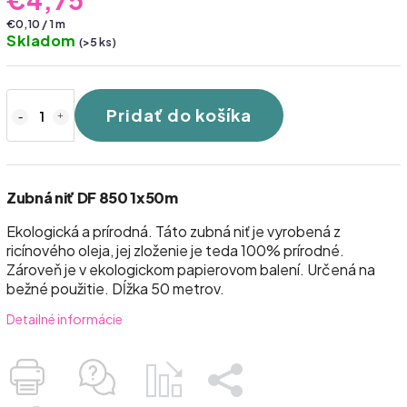
€0,10 / 1 m
Skladom
(>5 ks)
Pridať do košíka
Zubná niť DF 850 1x50m
Ekologická a prírodná. Táto zubná niť je vyrobená z
ricínového oleja, jej zloženie je teda 100% prírodné.
Zároveň je v ekologickom papierovom balení. Určená na
bežné použitie. Dĺžka 50 metrov.
Detailné informácie