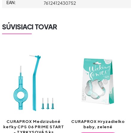
EAN
:
7612412430752
SÚVISIACI TOVAR
CURAPROX Medzizubné
CURAPROX Hryzadielko
kefky CPS 06 PRIME START
baby, zelené
- TYRKYSOVÁ 5 ks