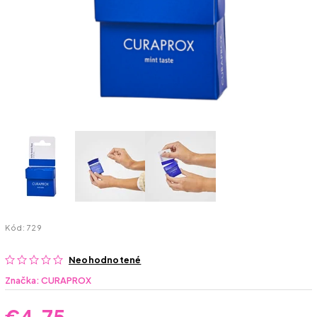
Kód:
729
Neohodnotené
Značka:
CURAPROX
€4,75