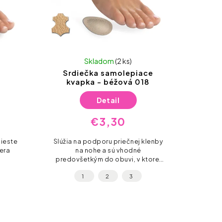
Skladom
(2 ks)
Srdiečka samolepiace
kvapka - béžová 018
Detail
€3,30
mieste
Slúžia na podporu priečnej klenby
era
na nohe a sú vhodné
predovšetkým do obuvi, v ktorej
nie je dostatok miesta pre celú
1
2
3
ortopedickú vložku, vátane úzkych
lodičiek či sandálov.