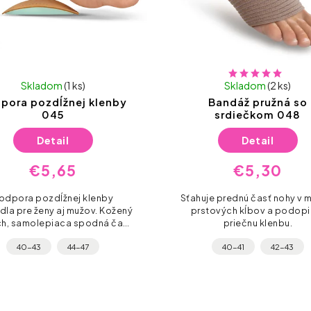
Skladom
(1 ks)
Skladom
(2 ks)
pora pozdĺžnej klenby
Bandáž pružná so
045
srdiečkom 048
Detail
Detail
€5,65
€5,30
odpora pozdĺžnej klenby
Sťahuje prednú časť nohy v 
dla pre ženy aj mužov. Kožený
prstových kĺbov a podopi
h, samolepiaca spodná časť
priečnu klenbu.
var, ktorý uľaví pri bolesti a
40-43
44-47
40-41
42-43
únave nôh.