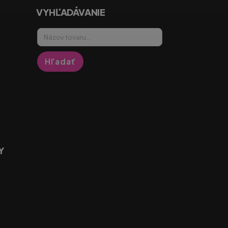
VYHĽADÁVANIE
Hľadať
Y