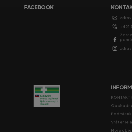
FACEBOOK
KONTA
zdrav
+421 
Zdrav
pomô
zdra
INFORM
KONTAKT
Obchodné
Podmienk
Vrátenie 
Moja obj