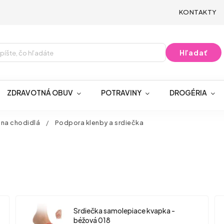
KONTAKTY
Hľadať
ZDRAVOTNÁ OBUV
POTRAVINY
DROGÉRIA
 na chodidlá
/
Podpora klenby a srdiečka
Srdiečka samolepiace kvapka -
béžová 018