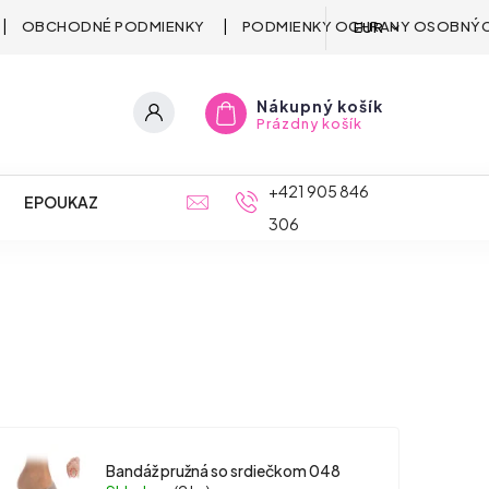
OBCHODNÉ PODMIENKY
PODMIENKY OCHRANY OSOBNÝC
EUR
Nákupný košík
Prázdny košík
+421 905 846
EPOUKAZ
306
Bandáž pružná so srdiečkom 048