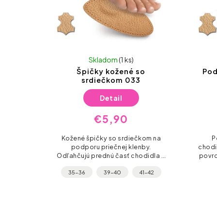
Skladom
(1 ks)
Špičky kožené so
Pod
srdiečkom 033
Detail
€5,90
Kožené špičky so srdiečkom na
P
podporu priečnej klenby.
chodi
Odľahčujú prednú časť chodidla a
povrc
pomáhajú pri bolesti pod prstami.
a t
35-36
39-40
41-42
Vhodné aj do elegantnej obuvi.