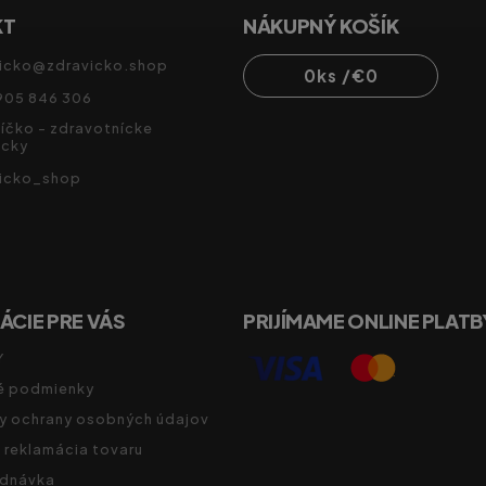
KT
NÁKUPNÝ KOŠÍK
icko
@
zdravicko.shop
0
ks /
€0
905 846 306
íčko - zdravotnícke
cky
vicko_shop
ÁCIE PRE VÁS
PRIJÍMAME ONLINE PLATB
Y
 podmienky
y ochrany osobných údajov
a reklamácia tovaru
ednávka