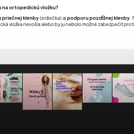
ru na ortopedickú vložku?
 priečnej
klenby
(srdiečka) aj
podporu pozdĺžnej klenby
.
sická vložka nevošla alebo by ju nebolo možné zabezpečiť prot