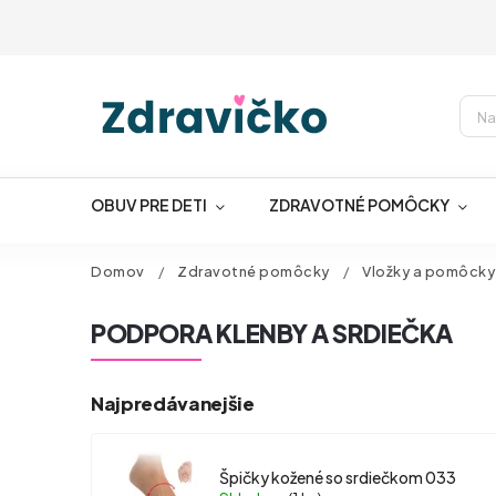
OBUV PRE DETI
ZDRAVOTNÉ POMÔCKY
Domov
/
Zdravotné pomôcky
/
Vložky a pomôcky
PODPORA KLENBY A SRDIEČKA
Najpredávanejšie
Špičky kožené so srdiečkom 033