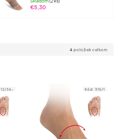
Skladom
(2 ks)
€5,30
4
položiek celkom
312/36-
Kód:
315/1