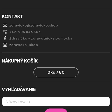
KONTAKT
zdravicko
@
zdravicko.shop
+421 905 846 306
Zdravíčko - zdravotnícke pomôcky
zdravicko_shop
NÁKUPNÝ KOŠÍK
0
ks /
€0
VYHĽADÁVANIE