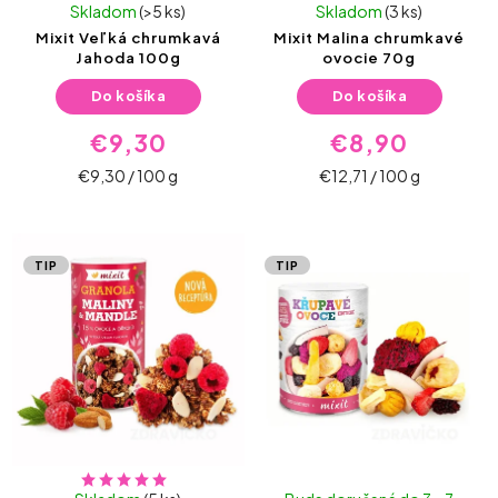
Skladom
(>5 ks)
Skladom
(3 ks)
Mixit Veľká chrumkavá
Mixit Malina chrumkavé
Jahoda 100g
ovocie 70g
Do košíka
Do košíka
€9,30
€8,90
€9,30 / 100 g
€12,71 / 100 g
TIP
TIP