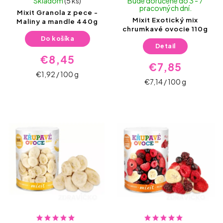
Skladom
(5 ks)
Bude doručené do 3 - 7
pracovných dní.
Mixit Granola z pece -
Mixit Exotický mix
Maliny a mandle 440g
chrumkavé ovocie 110g
Do košíka
Detail
€8,45
€7,85
€1,92 / 100 g
€7,14 / 100 g