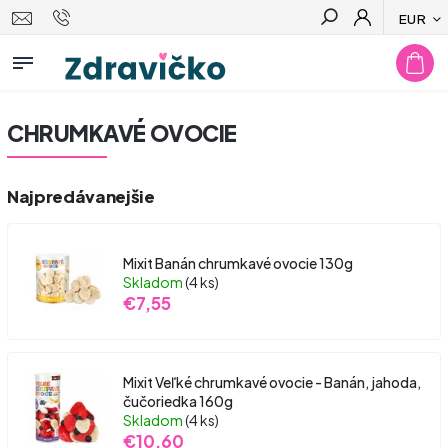
EUR
Hľadať
CHRUMKAVÉ OVOCIE
Najpredávanejšie
Mixit Banán chrumkavé ovocie 130g
Skladom
(4 ks)
€7,55
Mixit Veľké chrumkavé ovocie - Banán, jahoda,
čučoriedka 160g
Skladom
(4 ks)
€10,60