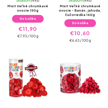
Skladom
(4 ks)
Skladom
(4 ks)
Mixit Veľké chrumkavé
Mixit Veľké chrumkavé
ovocie 150g
ovocie - Banán, jahoda,
čučoriedka 160g
Do košíka
Do košíka
€11,90
€10,60
€7,93 / 100 g
€6,63 / 100 g