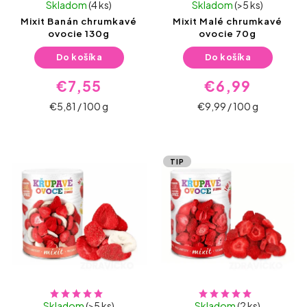
Skladom
(4 ks)
Skladom
(>5 ks)
Mixit Banán chrumkavé
Mixit Malé chrumkavé
ovocie 130g
ovocie 70g
Do košíka
Do košíka
€7,55
€6,99
€5,81 / 100 g
€9,99 / 100 g
TIP
Skladom
(>5 ks)
Skladom
(2 ks)