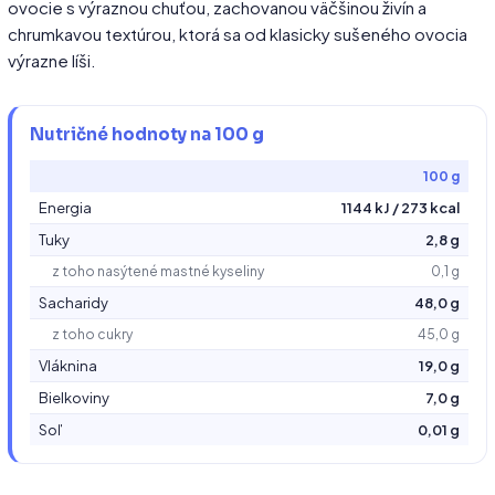
ovocie s výraznou chuťou, zachovanou väčšinou živín a
chrumkavou textúrou, ktorá sa od klasicky sušeného ovocia
výrazne líši.
Nutričné hodnoty na 100 g
100 g
Energia
1144 kJ / 273 kcal
Tuky
2,8 g
z toho nasýtené mastné kyseliny
0,1 g
Sacharidy
48,0 g
z toho cukry
45,0 g
Vláknina
19,0 g
Bielkoviny
7,0 g
Soľ
0,01 g