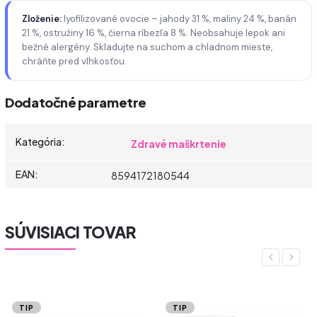
Zloženie:
lyofilizované ovocie – jahody 31 %, maliny 24 %, banán
21 %, ostružiny 16 %, čierna ríbezľa 8 %. Neobsahuje lepok ani
bežné alergény. Skladujte na suchom a chladnom mieste,
chráňte pred vlhkosťou.
Dodatočné parametre
Kategória
:
Zdravé maškrtenie
EAN
:
8594172180544
SÚVISIACI TOVAR
Previous
Next
TIP
TIP