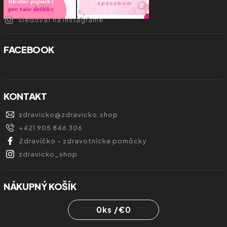
Sledovať na Instagrame
FACEBOOK
KONTAKT
zdravicko
@
zdravicko.shop
+421 905 846 306
Zdravíčko - zdravotnícke pomôcky
zdravicko_shop
NÁKUPNÝ KOŠÍK
0
ks /
€0