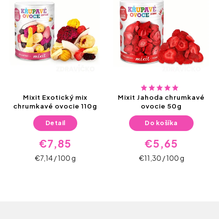
Mixit Exotický mix
Mixit Jahoda chrumkavé
chrumkavé ovocie 110g
ovocie 50g
Detail
Do košíka
€7,85
€5,65
€7,14 / 100 g
€11,30 / 100 g