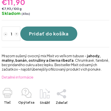
€11,90
€7,93 / 100 g
Skladom
(4 ks)
Pridať do košíka
Mrazom sušený ovocný mix Mixit vo veľkom tubuse –
jahody,
maliny, banán, ostružiny a čierna ríbezľa
. Chrumkavé, farebné,
bez pridaného cukru a bez lepku. Bestseller Mixit od samých
začiatkov – najobľúbenejší lyofilizovaný produkt v ich ponuke.
Detailné informácie
Tlač
Opýtať sa
Strážiť
Zdieľať