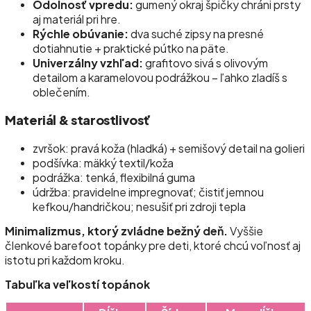
Odolnosť vpredu:
gumený okraj špičky chráni prsty
aj materiál pri hre.
Rýchle obúvanie:
dva suché zipsy na presné
dotiahnutie + praktické pútko na päte.
Univerzálny vzhľad:
grafitovo sivá s olivovým
detailom a karamelovou podrážkou – ľahko zladíš s
oblečením.
Materiál & starostlivosť
zvršok: pravá koža (hladká) + semišový detail na golieri
podšívka: mäkký textil/koža
podrážka: tenká, flexibilná guma
údržba: pravidelne impregnovať; čistiť jemnou
kefkou/handričkou; nesušiť pri zdroji tepla
Minimalizmus, ktorý zvládne bežný deň.
Vyššie
členkové barefoot topánky pre deti, ktoré chcú voľnosť aj
istotu pri každom kroku.
Tabuľka veľkostí topánok