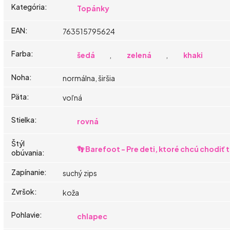
Kategória
:
Topánky
EAN
:
763515795624
Farba
:
šedá
,
zelená
,
khaki
Noha
:
normálna, širšia
Päta
:
voľná
Stielka
:
rovná
Štýl
👣 Barefoot - Pre deti, ktoré chcú chodiť
obúvania
:
Zapínanie
:
suchý zips
Zvršok
:
koža
Pohlavie
:
chlapec