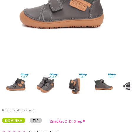
Kód:
Zvoľte variant
NOVINKA
TIP
Značka:
D.D. Step®