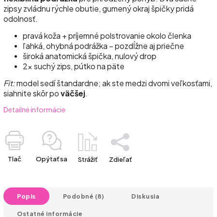
zipsy zvládnu rýchle obutie, gumený okraj špičky pridá
odolnosť.
pravá koža + príjemné polstrovanie okolo členka
ľahká, ohybná podrážka – pozdĺžne aj priečne
široká anatomická špička, nulový drop
2× suchý zips, pútko na päte
Fit:
model sedí štandardne; ak ste medzi dvomi veľkosťami,
siahnite skôr po
väčšej
.
Detailné informácie
Tlač
Opýtať sa
Strážiť
Zdieľať
Popis
Podobné (8)
Diskusia
Ostatné informácie