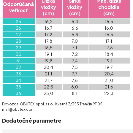
Dĺžka
Šírka
Max. dĺžka
Odporúčaná
vložky
vložky
chodidla
veľkosť
(cm)
(cm)
(cm)
25
16,2
6,4
15,5
26
16,7
6,6
16,0
27
17,2
6,8
16,5
28
17,8
7,0
17,1
29
18,5
7,1
17,8
30
19,1
7,2
18,4
31
19,8
7,4
19,1
32
20,4
7,5
19,7
33
21,1
7,7
20,4
34
21,7
7,8
21,0
35
22,3
8,0
21,6
36
23,0
8,1
22,3
Dovozca: OBUTEX, spol. s r.o., Kvetná 3/355 Trenčín 91105,
mail@obutex.com
Dodatočné parametre