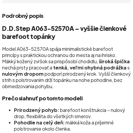
Podrobný popis
D.D.Step A063-52570A – vyššie členkové
barefoot topánky
Model A063-52570A spája minimalistické barefoot
princípy s praktickou ochranou do mesta aj na ihrisko.
Mäkký kožený zvršok sa prispôsobí chodidlu,
široká špička
nechá prsty pracovať a
tenká, veľmi ohybná podrážka
s
nulovým dropom
podporí prirodzený krok. Vyšší členkový
strih s polstrovaním drží topánku na nohe pohodlne, bez
obmedzovania pohybu.
Prečo siahnuť po tomto modeli
Prirodzený pohyb:
barefoot konštrukcia – nulový
drop, flexibilita do všetkých smerov.
Pohodlie na celý deň:
mäkká koža a príjemné
polstrovanie okolo členka.