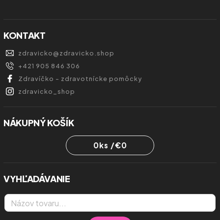
KONTAKT
zdravicko
@
zdravicko.shop
+421 905 846 306
Zdravíčko - zdravotnícke pomôcky
zdravicko_shop
NÁKUPNÝ KOŠÍK
0
ks /
€0
VYHĽADÁVANIE