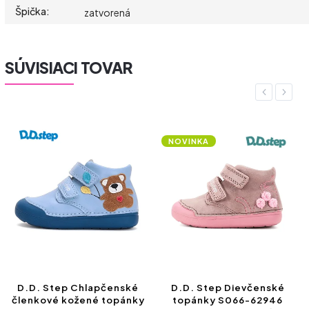
Špička
:
zatvorená
SÚVISIACI TOVAR
Previous
Next
NOVINKA
D.D. Step Chlapčenské
D.D. Step Dievčenské
členkové kožené topánky
topánky S066-62946