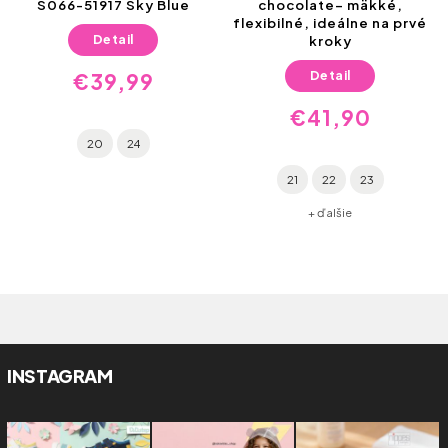
S066-51917 Sky Blue
chocolate– mäkké,
flexibilné, ideálne na prvé
Detail
kroky
Detail
€39,99
€41,90
20
24
21
22
23
+ ďalšie
INSTAGRAM