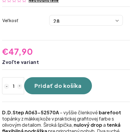
Neohodnotené
Veľkosť
€47,90
Zvoľte variant
Pridať do košíka
D.D.Step A063-52570A
– vyššie členkové
barefoot
topánky z mäkkej kože v praktickej grafitovej farbe s
olivovým detailom. Široká špička,
nulový drop
a
tenká
flexibilná podrážka
pre prirodzený pohyb. Dva suché