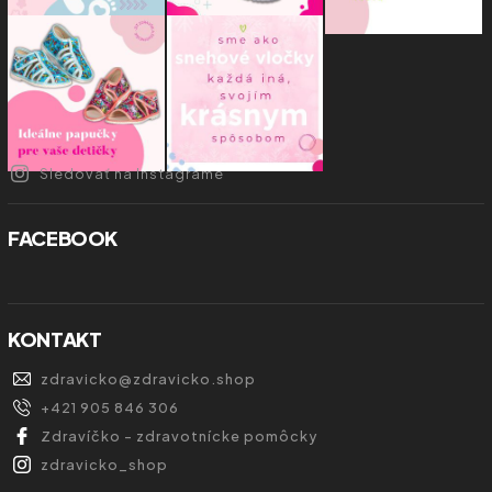
Sledovať na Instagrame
FACEBOOK
KONTAKT
zdravicko
@
zdravicko.shop
+421 905 846 306
Zdravíčko - zdravotnícke pomôcky
zdravicko_shop