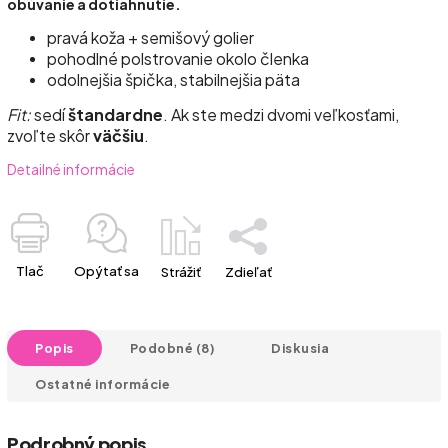
obúvanie a dotiahnutie.
pravá koža + semišový golier
pohodlné polstrovanie okolo členka
odolnejšia špička, stabilnejšia päta
Fit:
sedí
štandardne
. Ak ste medzi dvomi veľkosťami,
zvoľte skôr
väčšiu
.
Detailné informácie
Tlač
Opýtať sa
Strážiť
Zdieľať
Popis
Podobné (8)
Diskusia
Ostatné informácie
Podrobný popis