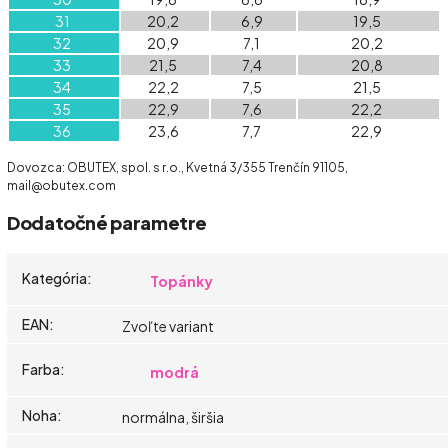
31
20,2
6,9
19,5
32
20,9
7,1
20,2
33
21,5
7,4
20,8
34
22,2
7,5
21,5
35
22,9
7,6
22,2
36
23,6
7,7
22,9
Dovozca: OBUTEX, spol. s r.o., Kvetná 3/355 Trenčín 91105,
mail@obutex.com
Dodatočné parametre
Kategória
:
Topánky
EAN
:
Zvoľte variant
Farba
:
modrá
Noha
:
normálna, širšia