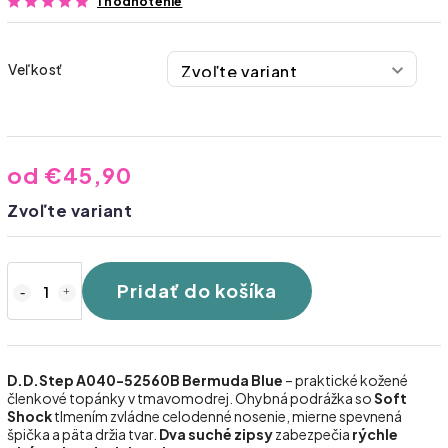
1 hodnotenie
Veľkosť
od
€45,90
Zvoľte variant
Pridať do košíka
D.D.Step A040-52560B Bermuda Blue
– praktické kožené
členkové topánky v tmavomodrej. Ohybná podrážka so
Soft
Shock
tlmením zvládne celodenné nosenie, mierne spevnená
špička a päta držia tvar.
Dva suché zipsy
zabezpečia
rýchle