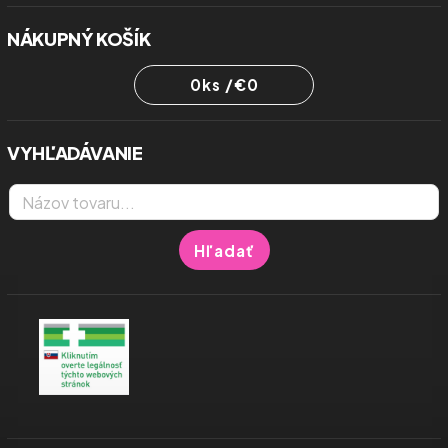
NÁKUPNÝ KOŠÍK
0
ks /
€0
VYHĽADÁVANIE
Hľadať