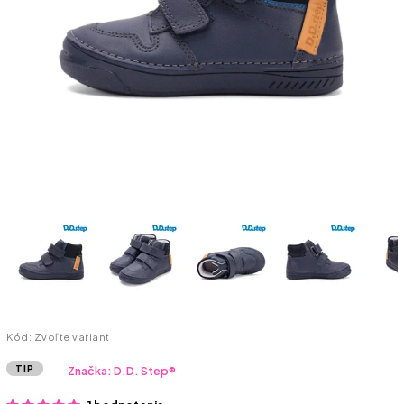
Kód:
Zvoľte variant
TIP
Značka:
D.D. Step®