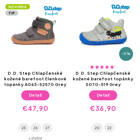
NOVINKA
TIP
–11 %
D.D. Step Chlapčenské
D.D. Step Chlapčenské
kožené barefoot členkové
kožené barefoot topánky
topánky A063-52570 Grey
S070-519 Grey
Detail
Detail
€47,90
€36,90
25
26
27
20
22
+ ďalšie