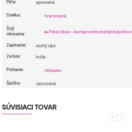
Päta
:
spevnená
Stielka
:
tvarovaná
Štýl
👟 Flexi obuv - kompromis medzi barefoo
obúvania
:
Zapínanie
:
suchý zips
Zvršok
:
koža
Pohlavie
:
chlapec
Špička
:
zatvorená
SÚVISIACI TOVAR
Previous
Next