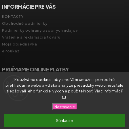
INFORMÁCIE PRE VÁS
KONTAKTY
Obchodné podmienky
Podmienky ochrany osobných údajov
Vrátenie a reklamácia tovaru
Moja objednávka
ePoukaz
PRIJÍMAME ONLINE PLATBY
Používáme cookies, aby sme Vám umožnili pohodlné
prehliadanie webu a vďaka analýze prevádzky webu neustále
zlepšovali jeho funkcie, výkon a použitelnosť. Viac informácií
tu
.
Copyright 2026
Zdravíčko.shop
. Všetky práva vyhradené.
Nastavenie
Vytvořil
Shoptet
| Design
Shoptak.cz.
Súhlasím