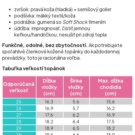
zvršok: pravá koža (hladká) + semišový golier
podšívka: mäkký textil/koža
podrážka: gumená so
Soft Shock
tlmením
údržba: impregnovať, čistiť jemnou
kefkou/handričkou; nesušiť pri zdroji tepla
Funkčné, odolné, bez zbytočností.
Ak potrebujete
spoľahlivé členkové kožené topánky do každodennej
prevádzky, toto je racionálna voľba.
Tabuľka veľkostí topánok
Dĺžka
Šírka
Max. dĺžka
Odporúčaná
vložky
vložky
chodidla
veľkosť
(cm)
(cm)
(cm)
25
16,3
5,6
15,6
26
16,9
5,7
16,2
27
17,6
6,2
16,9
28
18,2
6,4
17,5
29
18,9
6,5
18,2
30
19,6
6,6
18,9