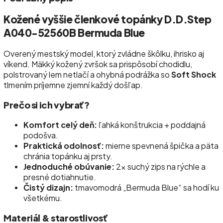
Kožené vyššie členkové topánky D.D.Step
A040-52560B Bermuda Blue
Overený mestský model, ktorý zvládne škôlku, ihrisko aj
víkend. Mäkký kožený zvršok sa prispôsobí chodidlu,
polstrovaný lem netlačí a ohybná podrážka so
Soft Shock
tlmením príjemne zjemní každý došľap.
Prečo si ich vybrať?
Komfort celý deň:
ľahká konštrukcia + poddajná
podošva.
Praktická odolnosť:
mierne spevnená špička a päta
chránia topánku aj prsty.
Jednoduché obúvanie:
2× suchý zips na rýchle a
presné dotiahnutie.
Čistý dizajn:
tmavomodrá „Bermuda Blue“ sa hodí ku
všetkému.
Materiál & starostlivosť