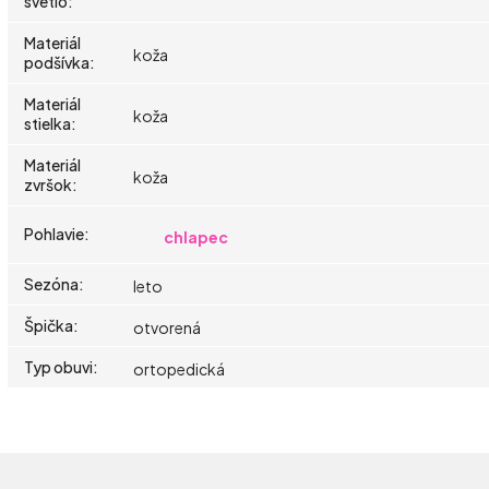
svetlo
:
Materiál
koža
podšívka
:
Materiál
koža
stielka
:
Materiál
koža
zvršok
:
Pohlavie
:
chlapec
Sezóna
:
leto
Špička
:
otvorená
Typ obuvi
:
ortopedická