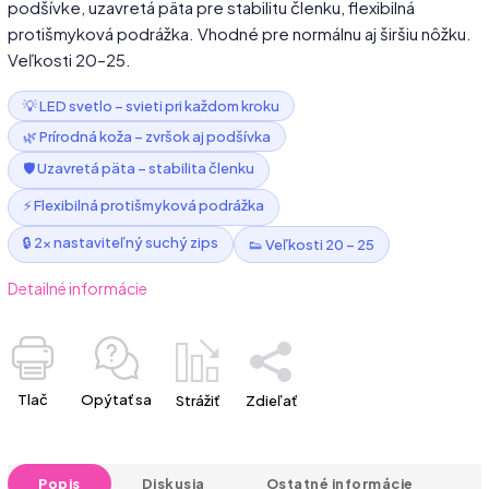
podšívke, uzavretá päta pre stabilitu členku, flexibilná
protišmyková podrážka. Vhodné pre normálnu aj širšiu nôžku.
Veľkosti 20–25.
💡 LED svetlo – svieti pri každom kroku
🌿 Prírodná koža – zvršok aj podšívka
🛡️ Uzavretá päta – stabilita členku
⚡ Flexibilná protišmyková podrážka
🔒 2× nastaviteľný suchý zips
👟 Veľkosti 20 – 25
Detailné informácie
Tlač
Opýtať sa
Strážiť
Zdieľať
Popis
Diskusia
Ostatné informácie