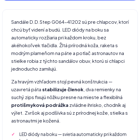
Sandále D.D.Step G064-41202 sú pre chlapcov, ktorí
chcú byť videní a budú. LED diódy na boku sa
automaticky rozžiaria pri každom kroku, bez
akéhokoľvek tlačidla. Žltá prírodná koža, raketa s
modrým plameňom na päte a potlač astronautov na
stielke robia z týchto sandálov obuv, ktorú si chlapci
jednoducho zamilujú.
Za hravým vzhľadom stojí pevná konštrukcia —
uzavretá päta
stabilizuje
členok
, dva remienky na
suchý zips fixujú nôžku presne na mieste a flexibilná
protišmyková podrážka
zvládne ihrisko, chodník aj
výlet. Zvršok aj podšívka sú z prírodnej kože, stielka s
astronautmi je kožená.
LED diódy na boku — svietia automaticky pri každom