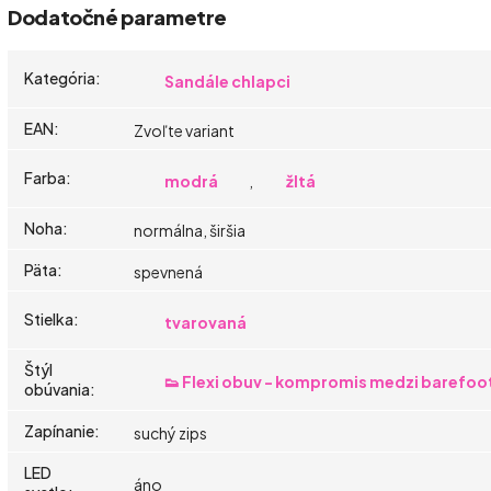
Dodatočné parametre
Kategória
:
Sandále chlapci
EAN
:
Zvoľte variant
Farba
:
modrá
,
žltá
Noha
:
normálna, širšia
Päta
:
spevnená
Stielka
:
tvarovaná
Štýl
👟 Flexi obuv - kompromis medzi barefoo
obúvania
:
Zapínanie
:
suchý zips
LED
áno