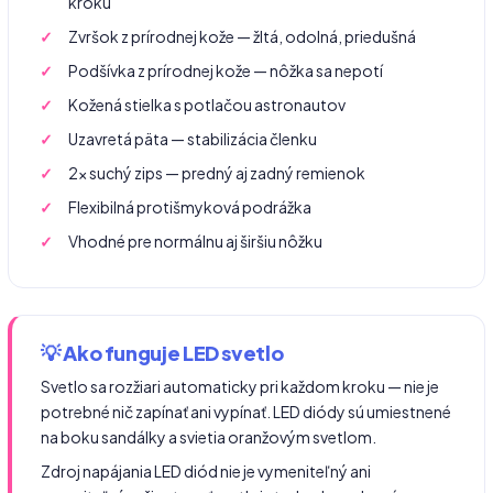
kroku
Zvršok z prírodnej kože — žltá, odolná, priedušná
Podšívka z prírodnej kože — nôžka sa nepotí
Kožená stielka s potlačou astronautov
Uzavretá päta — stabilizácia členku
2× suchý zips — predný aj zadný remienok
Flexibilná protišmyková podrážka
Vhodné pre normálnu aj širšiu nôžku
💡 Ako funguje LED svetlo
Svetlo sa rozžiari automaticky pri každom kroku — nie je
potrebné nič zapínať ani vypínať. LED diódy sú umiestnené
na boku sandálky a svietia oranžovým svetlom.
Zdroj napájania LED diód nie je vymeniteľný ani