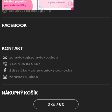
Sledovať na Instagrame
FACEBOOK
KONTAKT
zdravicko
@
zdravicko.shop
+421 905 846 306
Zdravíčko - zdravotnícke pomôcky
zdravicko_shop
NÁKUPNÝ KOŠÍK
0
ks /
€0