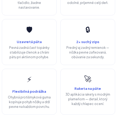
tlačidlo, žiadne
odolné, príjemné celý deň.
nastavovanie.
🛡️
🔒
Uzavretá päta
2× suchý zips
Pevná zadná časť topánky
Predný aj zadný remienok —
stabilizuje členok a chráni
nôžka pevne zafixovaná,
pätu pri aktívnom pohybe.
obúvanie za sekundy.
🚀
⚡
Raketa na päte
Flexibilná podrážka
3D aplikácia rakety s modrým
Ohybná protišmyková guma
plameňom — detail, ktorý
kopíruje pohyb nôžky a drží
každý chlapec ocení.
pevne na každom povrchu.