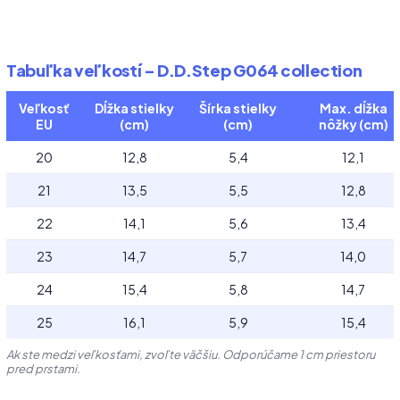
Tabuľka veľkostí – D.D.Step G064 collection
Veľkosť
Dĺžka stielky
Šírka stielky
Max. dĺžka
EU
(cm)
(cm)
nôžky (cm)
20
12,8
5,4
12,1
21
13,5
5,5
12,8
22
14,1
5,6
13,4
23
14,7
5,7
14,0
24
15,4
5,8
14,7
25
16,1
5,9
15,4
Ak ste medzi veľkosťami, zvoľte väčšiu. Odporúčame 1 cm priestoru
pred prstami.