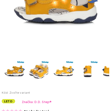
Kód:
Zvoľte variant
LETO
Značka:
D.D. Step®