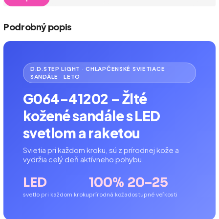
Podrobný popis
D.D.STEP LIGHT · CHLAPČENSKÉ SVIETIACE
SANDÁLE · LETO
G064-41202 – Žlté
kožené sandále s LED
svetlom a raketou
Svietia pri každom kroku, sú z prírodnej kože a
vydržia celý deň aktívneho pohybu.
LED
100%
20–25
svetlo pri každom kroku
prírodná koža
dostupné veľkosti