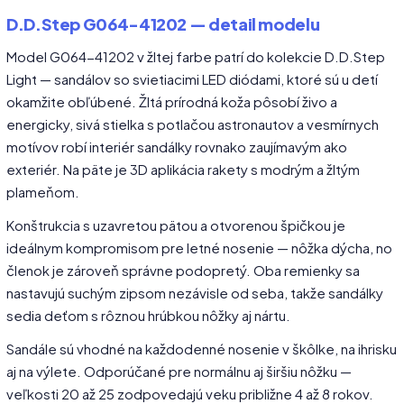
D.D.Step G064-41202 — detail modelu
Model G064-41202 v žltej farbe patrí do kolekcie D.D.Step
Light — sandálov so svietiacimi LED diódami, ktoré sú u detí
okamžite obľúbené. Žltá prírodná koža pôsobí živo a
energicky, sivá stielka s potlačou astronautov a vesmírnych
motívov robí interiér sandálky rovnako zaujímavým ako
exteriér. Na päte je 3D aplikácia rakety s modrým a žltým
plameňom.
Konštrukcia s uzavretou pätou a otvorenou špičkou je
ideálnym kompromisom pre letné nosenie — nôžka dýcha, no
členok je zároveň správne podopretý. Oba remienky sa
nastavujú suchým zipsom nezávisle od seba, takže sandálky
sedia deťom s rôznou hrúbkou nôžky aj nártu.
Sandále sú vhodné na každodenné nosenie v škôlke, na ihrisku
aj na výlete. Odporúčané pre normálnu aj širšiu nôžku —
veľkosti 20 až 25 zodpovedajú veku približne 4 až 8 rokov.