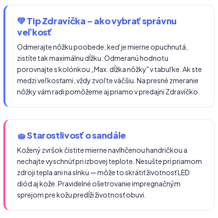
💚 Tip Zdravíčka – ako vybrať správnu
veľkosť
Odmerajte nôžku poobede, keď je mierne opuchnutá,
zistíte tak maximálnu dĺžku. Odmeranú hodnotu
porovnajte s kolónkou „Max. dĺžka nôžky" v tabuľke. Ak ste
medzi veľkosťami, vždy zvoľte väčšiu. Na presné zmeranie
nôžky vám radi pomôžeme aj priamo v predajni Zdravíčko.
🧽 Starostlivosť o sandále
Kožený zvršok čistite mierne navlhčenou handričkou a
nechajte vyschnúť pri izbovej teplote. Nesušte pri priamom
zdroji tepla ani na slnku — môže to skrátiť životnosť LED
diód aj kože. Pravidelné ošetrovanie impregnačným
sprejom pre kožu predĺži životnosť obuvi.