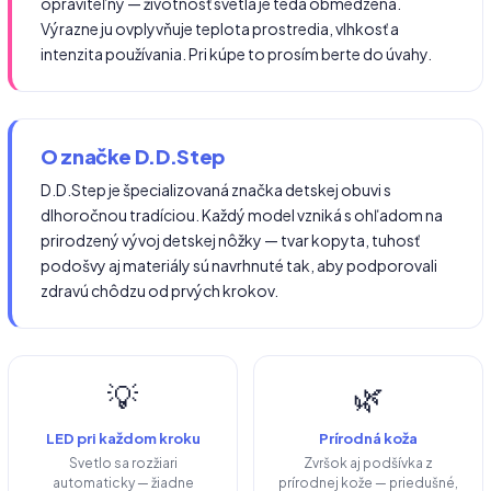
opraviteľný — životnosť svetla je teda obmedzená.
Výrazne ju ovplyvňuje teplota prostredia, vlhkosť a
intenzita používania. Pri kúpe to prosím berte do úvahy.
O značke D.D.Step
D.D.Step je špecializovaná značka detskej obuvi s
dlhoročnou tradíciou. Každý model vzniká s ohľadom na
prirodzený vývoj detskej nôžky — tvar kopyta, tuhosť
podošvy aj materiály sú navrhnuté tak, aby podporovali
zdravú chôdzu od prvých krokov.
💡
🌿
LED pri každom kroku
Prírodná koža
Svetlo sa rozžiari
Zvršok aj podšívka z
automaticky — žiadne
prírodnej kože — priedušné,