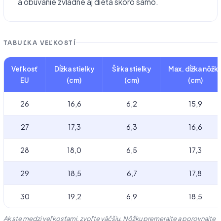
a obúvanie zvládne aj dieťa skoro samo.
TABUĽKA VEĽKOSTÍ
Veľkosť
Dĺžka stielky
Šírka stielky
Max. dĺžka nôžk
EU
(cm)
(cm)
(cm)
26
16,6
6,2
15,9
27
17,3
6,3
16,6
28
18,0
6,5
17,3
29
18,5
6,7
17,8
30
19,2
6,9
18,5
Ak ste medzi veľkosťami, zvoľte väčšiu. Nôžku premerajte a porovnajte