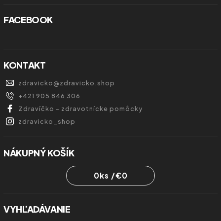
FACEBOOK
KONTAKT
zdravicko
@
zdravicko.shop
+421 905 846 306
Zdravíčko - zdravotnícke pomôcky
zdravicko_shop
NÁKUPNÝ KOŠÍK
0
ks /
€0
VYHĽADÁVANIE