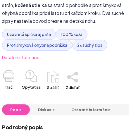
strán,
kožená stielka
sa stará o pohodlie a protišmyková
ohybná podrážka pridá istotu pri každom kroku. Dva suché
zipsy nastavia obvod presne na detskú nohu.
Uzavretá špička aj päta
100 % koža
Protišmyková ohybná podrážka
2× suchý zips
Detailné informácie
Tlač
Opýtať sa
Strážiť
Zdieľať
Popis
Diskusia
Ostatné informácie
Podrobný popis