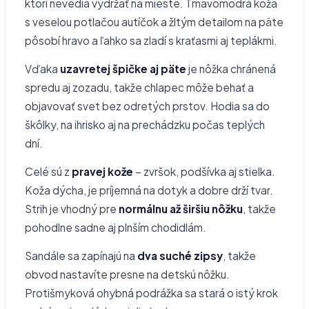
ktorí nevedia vydržať na mieste. Tmavomodrá koža
s veselou potlačou autíčok a žltým detailom na päte
pôsobí hravo a ľahko sa zladí s kraťasmi aj teplákmi.
Vďaka
uzavretej špičke aj päte
je nôžka chránená
spredu aj zozadu, takže chlapec môže behať a
objavovať svet bez odretých prstov. Hodia sa do
škôlky, na ihrisko aj na prechádzku počas teplých
dní.
Celé sú z
pravej kože
– zvršok, podšívka aj stielka.
Koža dýcha, je príjemná na dotyk a dobre drží tvar.
Strih je vhodný pre
normálnu až širšiu nôžku
, takže
pohodlne sadne aj plnším chodidlám.
Sandále sa zapínajú na
dva suché zipsy
, takže
obvod nastavíte presne na detskú nôžku.
Protišmyková ohybná podrážka sa stará o istý krok