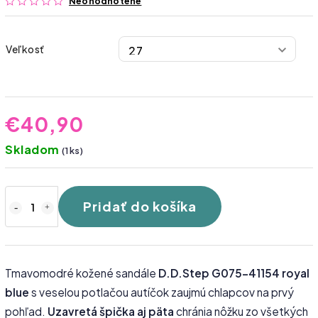
Neohodnotené
Veľkosť
€40,90
Skladom
(1 ks)
Pridať do košíka
Tmavomodré kožené sandále
D.D.Step G075-41154 royal
blue
s veselou potlačou autíčok zaujmú chlapcov na prvý
pohľad.
Uzavretá špička aj päta
chránia nôžku zo všetkých