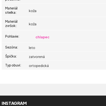
Materiál
koža
stielka
:
Materiál
koža
zvršok
:
Pohlavie
:
chlapec
Sezóna
:
leto
Špička
:
zatvorená
Typ obuvi
:
ortopedická
INSTAGRAM