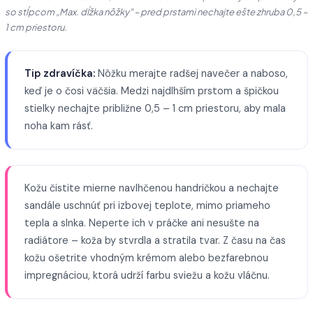
so stĺpcom „Max. dĺžka nôžky" – pred prstami nechajte ešte zhruba 0,5 –
1 cm priestoru.
Tip zdravíčka:
Nôžku merajte radšej navečer a naboso,
keď je o čosi väčšia. Medzi najdlhším prstom a špičkou
stielky nechajte približne 0,5 – 1 cm priestoru, aby mala
noha kam rásť.
Kožu čistite mierne navlhčenou handričkou a nechajte
sandále uschnúť pri izbovej teplote, mimo priameho
tepla a slnka. Neperte ich v práčke ani nesušte na
radiátore – koža by stvrdla a stratila tvar. Z času na čas
kožu ošetrite vhodným krémom alebo bezfarebnou
impregnáciou, ktorá udrží farbu sviežu a kožu vláčnu.