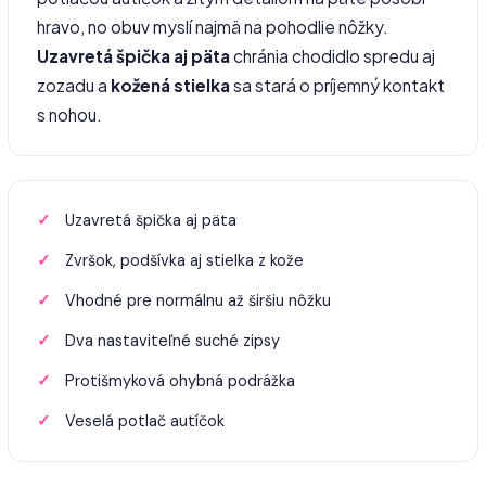
hravo, no obuv myslí najmä na pohodlie nôžky.
Uzavretá špička aj päta
chránia chodidlo spredu aj
zozadu a
kožená stielka
sa stará o príjemný kontakt
s nohou.
Uzavretá špička aj päta
Zvršok, podšívka aj stielka z kože
Vhodné pre normálnu až širšiu nôžku
Dva nastaviteľné suché zipsy
Protišmyková ohybná podrážka
Veselá potlač autíčok