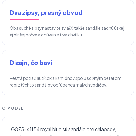
Dva zipsy, presný obvod
Oba suché zipsy nastavíte zvlášť, takže sandále sadnú úzkej
aj plnšej nôžke a obúvanie trvá chvíľku.
Dizajn, čo baví
Pestrá potlač autíčok a kamiónov spolu so žltým detailom
robí z týchto sandálov obľúbenca malých vodičov.
O MODELI
G075-41154 royal blue sú sandále pre chlapcov,