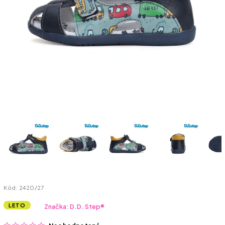
Kód:
2420/27
LETO
Značka:
D.D. Step®