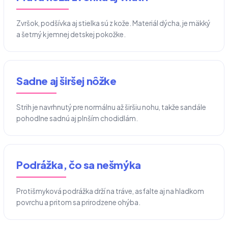
Zvršok, podšívka aj stielka sú z kože. Materiál dýcha, je mäkký
a šetrný k jemnej detskej pokožke.
Sadne aj širšej nôžke
Strih je navrhnutý pre normálnu až širšiu nohu, takže sandále
pohodlne sadnú aj plnším chodidlám.
Podrážka, čo sa nešmýka
Protišmyková podrážka drží na tráve, asfalte aj na hladkom
povrchu a pritom sa prirodzene ohýba.