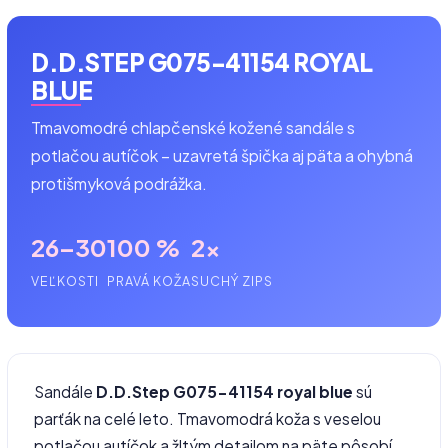
D.D.STEP G075-41154 ROYAL
BLUE
Tmavomodré chlapčenské kožené sandále s
potlačou autíčok – uzavretá špička aj päta a ohybná
protišmyková podrážka.
26–30
100 %
2×
VEĽKOSTI
PRAVÁ KOŽA
SUCHÝ ZIPS
Sandále
D.D.Step G075-41154 royal blue
sú
parťák na celé leto. Tmavomodrá koža s veselou
potlačou autíčok a žltým detailom na päte pôsobí