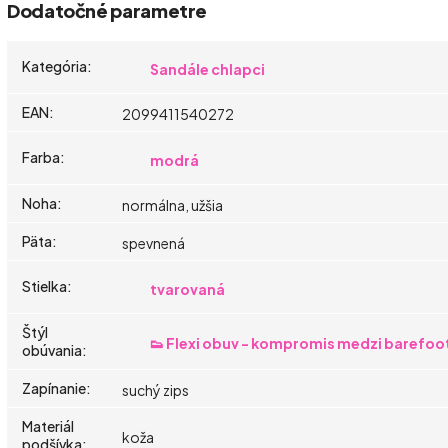
Dodatočné parametre
Kategória
:
Sandále chlapci
EAN
:
2099411540272
Farba
:
modrá
Noha
:
normálna, užšia
Päta
:
spevnená
Stielka
:
tvarovaná
Štýl
👟 Flexi obuv - kompromis medzi barefoo
obúvania
:
Zapínanie
:
suchý zips
Materiál
koža
podšívka
: