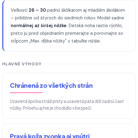
Veľkosti
26 – 30
padnú škôlkarom aj mladším školákom
– približne od štyroch do siedmich rokov. Model sadne
normálnej až širšej nôžke
. Detská noha rastie rýchlo,
preto ju pred objednaním premerajte a porovnajte so
stĺpcom „Max. dĺžka nôžky" v tabuľke nižšie.
HLAVNÉ VÝHODY
Chránená zo všetkých strán
Uzavretá špička stráži prsty a uzavretá päta drží zadnú časť
nôžky. Pri behu aj hre je chodidlo v bezpečí.
Pravá koža zvonka aj vnútri