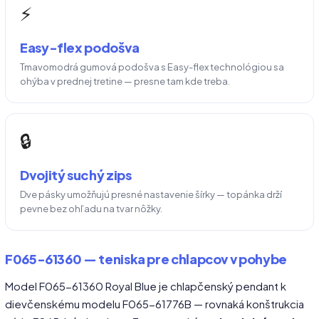
⚡
Easy-flex podošva
Tmavomodrá gumová podošva s Easy-flex technológiou sa
ohýba v prednej tretine — presne tam kde treba.
🔒
Dvojitý suchý zips
Dve pásky umožňujú presné nastavenie šírky — topánka drží
pevne bez ohľadu na tvar nôžky.
F065-61360 — teniska pre chlapcov v pohybe
Model F065-61360 Royal Blue je chlapčenský pendant k
dievčenskému modelu F065-61776B — rovnaká konštrukcia