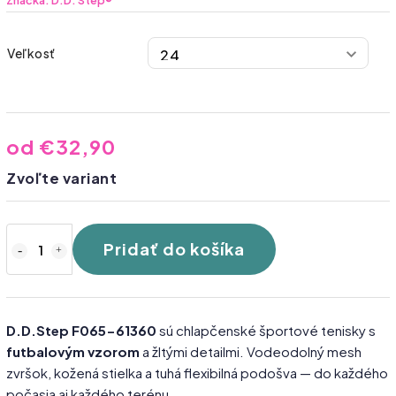
Značka:
D.D. Step®
Veľkosť
od
€32,90
Zvoľte variant
Pridať do košíka
D.D.Step F065-61360
sú chlapčenské športové tenisky s
futbalovým vzorom
a žltými detailmi. Vodeodolný mesh
zvršok, kožená stielka a tuhá flexibilná podošva — do každého
počasia aj každého terénu.