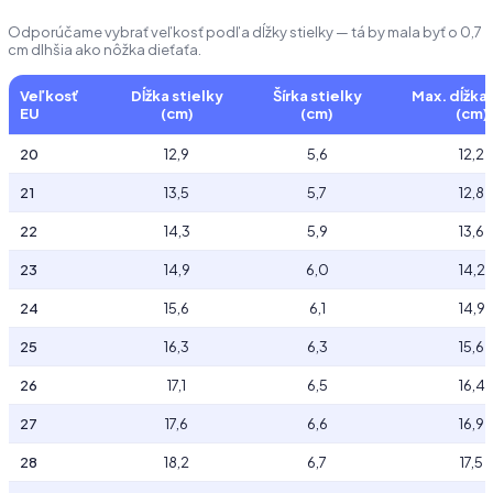
Odporúčame vybrať veľkosť podľa dĺžky stielky — tá by mala byť o 0,7
cm dlhšia ako nôžka dieťaťa.
Veľkosť
Dĺžka stielky
Šírka stielky
Max. dĺžka
EU
(cm)
(cm)
(cm)
20
12,9
5,6
12,2
21
13,5
5,7
12,8
22
14,3
5,9
13,6
23
14,9
6,0
14,2
24
15,6
6,1
14,9
25
16,3
6,3
15,6
26
17,1
6,5
16,4
27
17,6
6,6
16,9
28
18,2
6,7
17,5