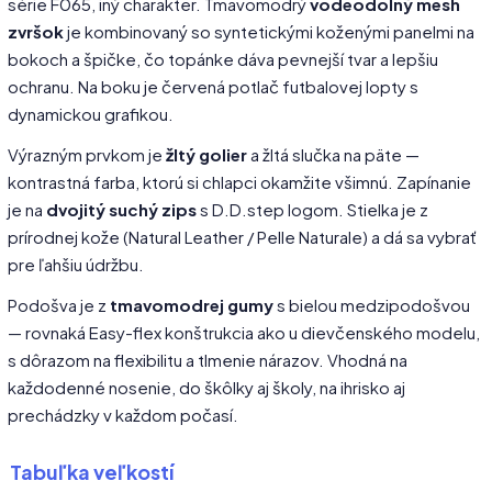
série F065, iný charakter. Tmavomodrý
vodeodolný mesh
zvršok
je kombinovaný so syntetickými koženými panelmi na
bokoch a špičke, čo topánke dáva pevnejší tvar a lepšiu
ochranu. Na boku je červená potlač futbalovej lopty s
dynamickou grafikou.
Výrazným prvkom je
žltý golier
a žltá slučka na päte —
kontrastná farba, ktorú si chlapci okamžite všimnú. Zapínanie
je na
dvojitý suchý zips
s D.D.step logom. Stielka je z
prírodnej kože (Natural Leather / Pelle Naturale) a dá sa vybrať
pre ľahšiu údržbu.
Podošva je z
tmavomodrej gumy
s bielou medzipodošvou
— rovnaká Easy-flex konštrukcia ako u dievčenského modelu,
s dôrazom na flexibilitu a tlmenie nárazov. Vhodná na
každodenné nosenie, do škôlky aj školy, na ihrisko aj
prechádzky v každom počasí.
Tabuľka veľkostí