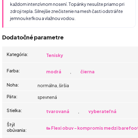
každom intenzívnom nosení. Topánky nesušte priamo pri
zdroji tepla. Silnejšie znečistenie na mesh časti odstráňte
jemnou kefkou a vlažnou vodou.
Dodatočné parametre
Kategória
:
Tenisky
Farba
:
modrá
,
čierna
Noha
:
normálna, širšia
Päta
:
spevnená
Stielka
:
tvarovaná
,
vyberateľná
Štýl
👟 Flexi obuv - kompromis medzi barefoo
obúvania
: