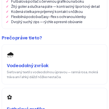
Futbalová potlač s červenou grafikou na boku
Žltý golier a slučka na päte — kontrastný športový detail
Kožená stielka pre príjemný kontakt s nôžkou
Flexibilná podošva Easy-flex s ochranou klenby
Dvojitý suchý zips — rýchle a presné obúvanie
Prečo práve tieto?
🌧️
Vodeodolný zvršok
Sieťovaný textil s vodeodolnou úpravou — ranná rosa, mokrá
tráva ani ľahký dážď nôžke nestačia.
⚽
Futbalová grafika