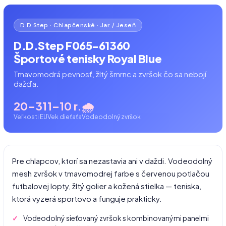
D.D.Step · Chlapčenské · Jar / Jeseň
D.D.Step F065-61360
Športové tenisky Royal Blue
Tmavomodrá pevnosť, žltý šmrnc a zvršok čo sa nebojí
dažďa.
20–31
1–10 r.
🌧️
Veľkosti EU
Vek dieťaťa
Vodeodolný zvršok
Pre chlapcov, ktorí sa nezastavia ani v daždi. Vodeodolný
mesh zvršok v tmavomodrej farbe s červenou potlačou
futbalovej lopty, žltý golier a kožená stielka — teniska,
ktorá vyzerá sportovo a funguje prakticky.
Vodeodolný sieťovaný zvršok s kombinovanými panelmi