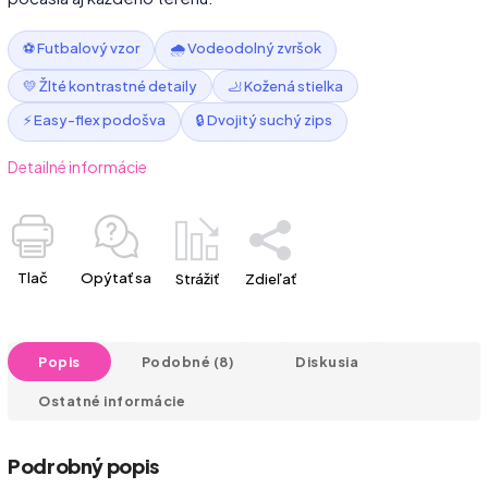
⚽ Futbalový vzor
🌧️ Vodeodolný zvršok
💛 Žlté kontrastné detaily
🦶 Kožená stielka
⚡ Easy-flex podošva
🔒 Dvojitý suchý zips
Detailné informácie
Tlač
Opýtať sa
Strážiť
Zdieľať
Popis
Podobné (8)
Diskusia
Ostatné informácie
Podrobný popis