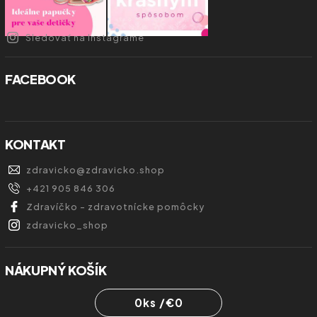
Sledovať na Instagrame
FACEBOOK
KONTAKT
zdravicko
@
zdravicko.shop
+421 905 846 306
Zdravíčko - zdravotnícke pomôcky
zdravicko_shop
NÁKUPNÝ KOŠÍK
0
ks /
€0