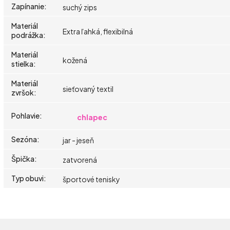
Zapínanie
:
suchý zips
Materiál
Extra ľahká, flexibilná
podrážka
:
Materiál
kožená
stielka
:
Materiál
sieťovaný textil
zvršok
:
Pohlavie
:
chlapec
Sezóna
:
jar - jeseň
Špička
:
zatvorená
Typ obuvi
:
športové tenisky