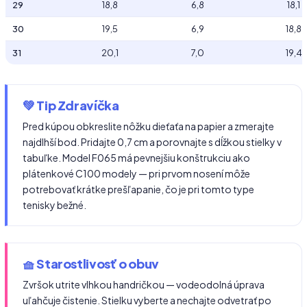
29
18,8
6,8
18,1
30
19,5
6,9
18,8
31
20,1
7,0
19,4
💚 Tip Zdravíčka
Pred kúpou obkreslite nôžku dieťaťa na papier a zmerajte
najdlhší bod. Pridajte 0,7 cm a porovnajte s dĺžkou stielky v
tabuľke. Model F065 má pevnejšiu konštrukciu ako
plátenkové C100 modely — pri prvom nosení môže
potrebovať krátke prešľapanie, čo je pri tomto type
tenisky bežné.
🧺 Starostlivosť o obuv
Zvršok utrite vlhkou handričkou — vodeodolná úprava
uľahčuje čistenie. Stielku vyberte a nechajte odvetrať po