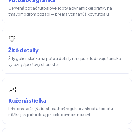
Červená potlač futbalovej lopty a dynamickej grafiky na
tmavomodrom pozadí — pre malých fanúšikov futbalu.
💛
Žlté detaily
Žltý golier, slučka na päte a detaily na zipse dodávajú teniske
výrazný športový charakter.
🦶
Kožená stielka
Prírodná koža (Natural Leather) reguluje vlhkosť a teplotu —
nôžka je v pohode aj pri celodennom nosení.