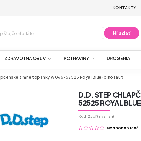
KONTAKTY
Hľadať
ZDRAVOTNÁ OBUV
POTRAVINY
DROGÉRIA
apčenské zimné topánky W066-52525 Royal Blue (dinosaur)
D.D. STEP CHLAP
52525 ROYAL BLUE
Kód:
Zvoľte variant
Neohodnotené