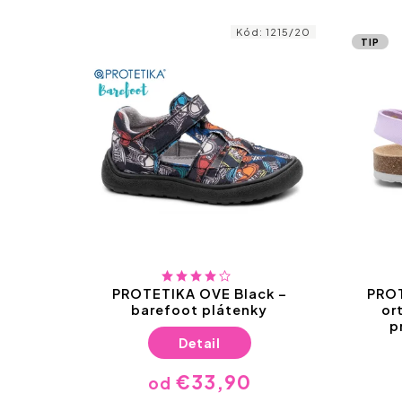
1797/27
Kód:
1215/20
TIP
2,90
4 %
enky
PROTETIKA OVE Black –
PROT
k|
barefoot plátenky
or
i –
p
Detail
€33,90
od