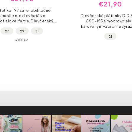
€21,90
tetika T97 sú rehabilitačné
sandále pre dievčatá vo
Dievčenské plátenky D.D.
lofialovej farbe. Dievčenský
CSG-155 s modro-biel
eň so striebornou prackou a
károvaným vzorom a výra
27
29
31
 podrážka, ktorú väčšina škôl
ružovou podrážkou. Vzdušný t
21
na prezuvky vyžaduje....
zvršok, vyberateľná stielk
+ ďalšie
suchý zips. Veľkosti 20–