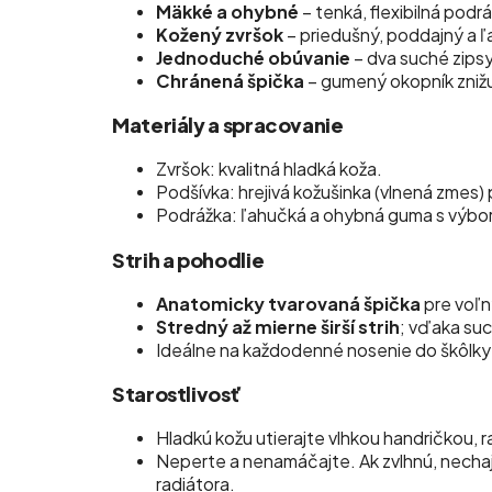
Mäkké a ohybné
– tenká, flexibilná podr
Kožený zvršok
– priedušný, poddajný a ľ
Jednoduché obúvanie
– dva suché zipsy
Chránená špička
– gumený okopník znižu
Materiály a spracovanie
Zvršok: kvalitná hladká koža.
Podšívka: hrejivá kožušinka (vlnená zmes)
Podrážka: ľahučká a ohybná guma s výbor
Strih a pohodlie
Anatomicky tvarovaná špička
pre voľn
Stredný až mierne širší strih
; vďaka suc
Ideálne na každodenné nosenie do škôlky a
Starostlivosť
Hladkú kožu utierajte vlhkou handričkou,
Neperte a nenamáčajte. Ak zvlhnú, nechajt
radiátora.