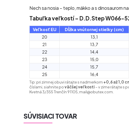
Nech sa nosia – teplo, mäkko a s dinosaurom na
Tabuľka veľkostí – D.D.Step W066-
Veľkosť EU
Dĺžka vnútornej stielky (cm)
20
13,1
21
13,7
22
14,4
23
15,0
24
15,7
25
16,4
Tip: pri zimnej obuvi rátajte s nadmerkom
+0,6 až 1,0 c
číslami, siahnite po
väčšej veľkosti
– v zime rátajte 
Kvetná 3/355 Trenčín 91105, mail@obutex.com.
SÚVISIACI TOVAR