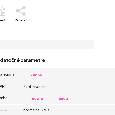
ážiť
Zdieľať
datočné parametre
ategória
:
Zimné
AN
:
Zvoľte variant
arba
:
modrá
,
šedá
oha
:
normálna, širšia