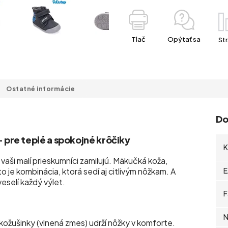
Tlač
Opýtať sa
Str
Ostatné informácie
Do
pre teplé a spokojné krôčiky
K
 vaši malí prieskumníci zamilujú. Mäkučká koža,
 je kombinácia, ktorá sedí aj citlivým nôžkam. A
E
eselí každý výlet.
F
N
 kožušinky (vlnená zmes) udrží nôžky v komforte.