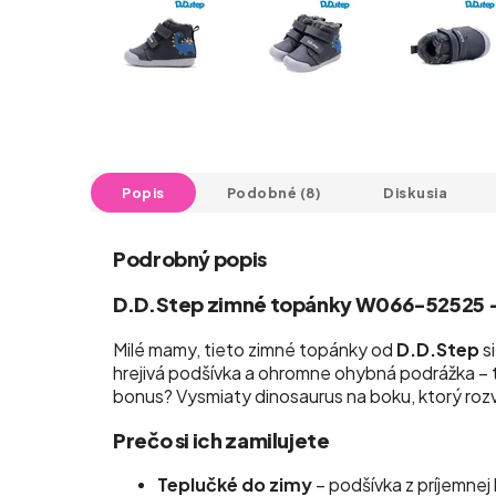
Popis
Podobné (8)
Diskusia
Podrobný popis
D.D.Step zimné topánky W066-52525 – 
Milé mamy, tieto zimné topánky od
D.D.Step
si
hrejivá podšívka a ohromne ohybná podrážka – to
bonus? Vysmiaty dinosaurus na boku, ktorý rozv
Prečo si ich zamilujete
Teplučké do zimy
– podšívka z príjemnej