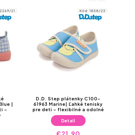
2269/21
Kód:
1858/23
LETO
ké
D.D. Step plátenky C100-
lue |
61963 Marine| Ľahké tenisky
pl
i –
pre deti – flexibilné a odolné
Ľa
é
Detail
€21,90