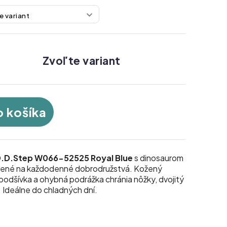
Zvoľte variant
o košíka
.D.Step W066-52525 Royal Blue
s dinosaurom
avené na každodenné dobrodružstvá. Kožený
 podšívka a ohybná podrážka chránia nôžky, dvojitý
. Ideálne do chladných dní.