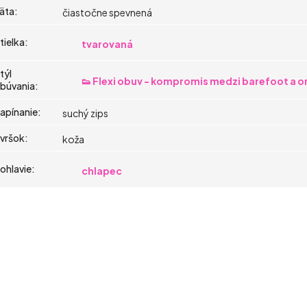
äta
:
čiastočne spevnená
tielka
:
tvarovaná
týl
👟 Flexi obuv - kompromis medzi barefoot a 
búvania
:
apínanie
:
suchý zips
vršok
:
koža
ohlavie
:
chlapec