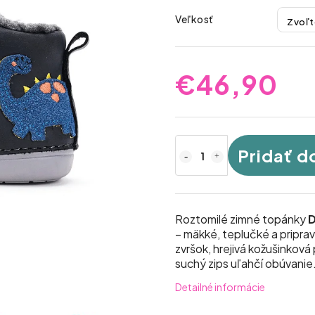
Veľkosť
€46,90
Pridať d
Roztomilé zimné topánky
D
– mäkké, teplučké a pripr
zvršok, hrejivá kožušinková
suchý zips uľahčí obúvanie
Detailné informácie