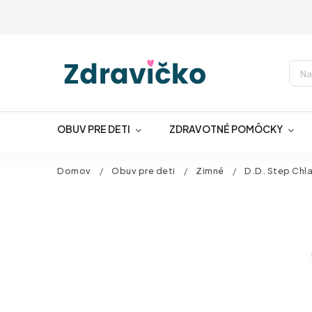
OBUV PRE DETI
ZDRAVOTNÉ POMÔCKY
Domov
/
Obuv pre deti
/
Zimné
/
D.D. Step Chl