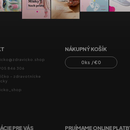
KT
NÁKUPNÝ KOŠÍK
icko
@
zdravicko.shop
0
ks /
€0
905 846 306
íčko - zdravotnícke
cky
vicko_shop
ÁCIE PRE VÁS
PRIJÍMAME ONLINE PLATB