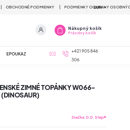
OBCHODNÉ PODMIENKY
PODMIENKY OCHRANY OSOBNÝC
EUR
Nákupný košík
Prázdny košík
+421 905 846
EPOUKAZ
306
ČENSKÉ ZIMNÉ TOPÁNKY W066-
 (DINOSAUR)
Značka:
D.D. Step®