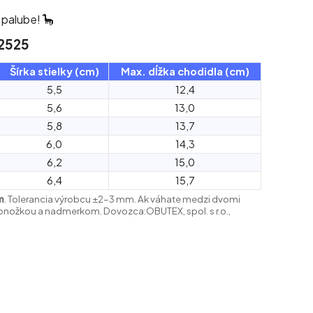
 palube! 🦕
52525
Šírka stielky (cm)
Max. dĺžka chodidla (cm)
5,5
12,4
5,6
13,0
5,8
13,7
6,0
14,3
6,2
15,0
6,4
15,7
m
. Tolerancia výrobcu ±2–3 mm.
Ak váhate medzi dvomi
s ponožkou a nadmerkom. Dovozca:
OBUTEX, spol. s r.o.,