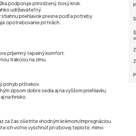
ážka podporuje prirodzený, bosý krok.
P
ahko udržiavateľný.
 stiahnu priehlavok presne podľa potreby.
S
je opotrebovanie pri hrách.
Š
o
Z
 pre príjemný tepelný komfort.
nou trakciou na zimu.
Z
P
ý pohyb prštekov.
hým zipsom dobre sedia aj na vyššom priehlavku.
j na ihrisko.
 raz za čas ošetrite vhodným krémom/impregnáciou.
e ich voľne vyschnúť pri izbovej teplote, mimo