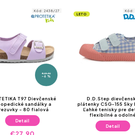
Kód:
2438/27
Kód:
LETO
€29,90
–6 %
ETIKA T97 Dievčenské
D.D.Step dievčens
topedické sandálky a
plátenky CSG-155 Sky B
rezuvky - 80 fialová
Ľahké tenisky pre det
flexibilné a odoln
Detail
Detail
€27,90