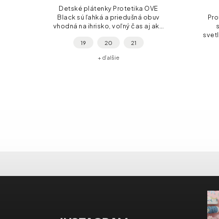
Detské plátenky Protetika OVE
Black sú ľahká a priedušná obuv
Pro
ink sú
vhodná na ihrisko, voľný čas aj ako
ky z
prezuvky do školy či škôlky. Skvelá
svet
19
20
21
ilu v
voľba pre rodičov, ktorí chcú deťom
odti
ošným
dopriať...
svetlá
+ ďalšie
aistí