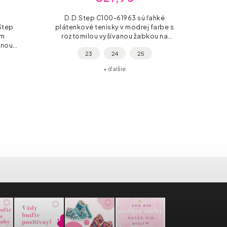
D.D.Step C100-61963 sú ľahké
Step
plátenkové tenisky v modrej farbe s
Die
ym
roztomilou vyšívanou žabkou na
CS
znou
špičke. Bavlnený zvršok, kožená
gra
23
24
25
extilný
vyberateľná stielka a flexibilná
kviet
a, 2×
podošva s...
kožen
+ ďalšie
25.