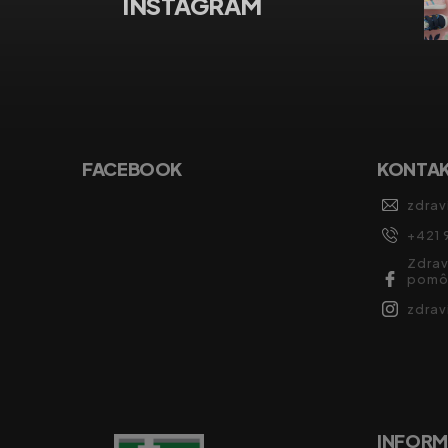
INSTAGRAM
FACEBOOK
KONTA
zdrav
+421 
Zdrav
pomô
zdra
INFORM