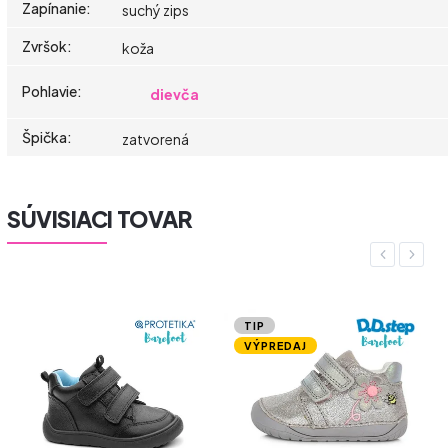
Zapínanie
:
suchý zips
Zvršok
:
koža
Pohlavie
:
dievča
Špička
:
zatvorená
SÚVISIACI TOVAR
Previous
Next
TIP
VÝPREDAJ