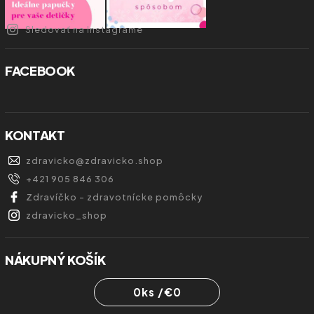
Sledovať na Instagrame
FACEBOOK
KONTAKT
zdravicko
@
zdravicko.shop
+421 905 846 306
Zdravíčko - zdravotnícke pomôcky
zdravicko_shop
NÁKUPNÝ KOŠÍK
0
ks /
€0