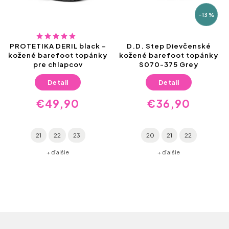
–13 %
PROTETIKA DERIL black –
D.D. Step Dievčenské
kožené barefoot topánky
kožené barefoot topánky
pre chlapcov
S070-375 Grey
Detail
Detail
€49,90
€36,90
21
22
23
20
21
22
+ ďalšie
+ ďalšie