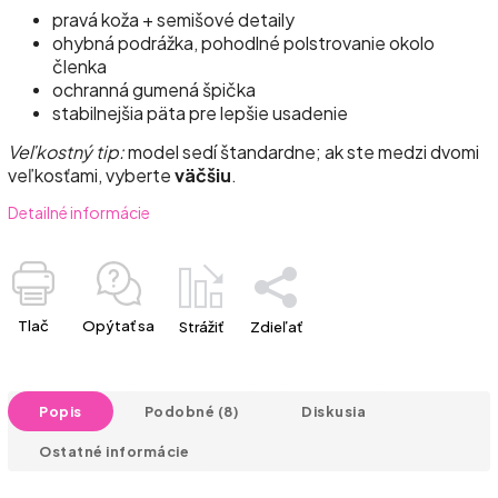
pravá koža + semišové detaily
ohybná podrážka, pohodlné polstrovanie okolo
členka
ochranná gumená špička
stabilnejšia päta pre lepšie usadenie
Veľkostný tip:
model sedí štandardne; ak ste medzi dvomi
veľkosťami, vyberte
väčšiu
.
Detailné informácie
Tlač
Opýtať sa
Strážiť
Zdieľať
Popis
Podobné (8)
Diskusia
Ostatné informácie