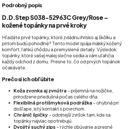
Podrobný popis
D.D.Step S038-52963C Grey/Rose –
kožené topánky na prvé kroky
Hľadáte prvé topánky, ktoré zvládnu ihrisko aj škôlku a
pritom budú pohodlné? Tento model spája mäkký kožený
komfort, ľahkú chôdzu a premyslené detaily. Výsledok:
topánky, ktoré vašej malej slečne sedia a vám uľahčia
každý odchod z domu. Presne to, čo od prvých topánok
očakávate.
Prečo si ich obľúbite
Koža zvonka aj zvnútra
– príjemná na nožičke,
prirodzene priedušná počas celého dňa.
Flexibilná protišmyková podrážka
– ohybná pri
došľape, istý kontakt s povrchom.
Chránič špičky
– odolnejší zvršok tam, kde sa
topánky najviac opotrebujú.
Dvojitý suchý zips
– rýchle obúvanie a presné