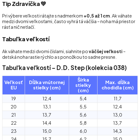
Tip Zdravíčka 💚
Pri výbere veľkosti rátajte s nadmerkom
+0,5 až 1 cm
. Ak váhate
medzi dvomi veľkosťami, často vyhrá tá väčšia – noha má priestor
rásť a nič netlačí.
Tabuľka veľkostí
Ak váhate medzi dvomi číslami, siahnite po
väčšej veľkosti
–
detská noha rastie rýchlo a s ponožkou to sadne presne.
Tabuľka veľkostí – D.D. Step (kolekcia 038)
Šírka
Veľkosť
Dĺžka vnútornej
Max. dĺžka
stielky
EU
stielky (cm)
chodidla (cm)
(cm)
19
12,4
5,4
11,7
20
13,1
5,5
12,4
21
13,7
5,6
13,0
22
14,4
5,8
13,7
23
15,0
6,0
14,3
24
15,7
6,2
15,0