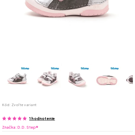
Kód:
Zvoľte variant
1 hodnotenie
Značka:
D.D. Step®