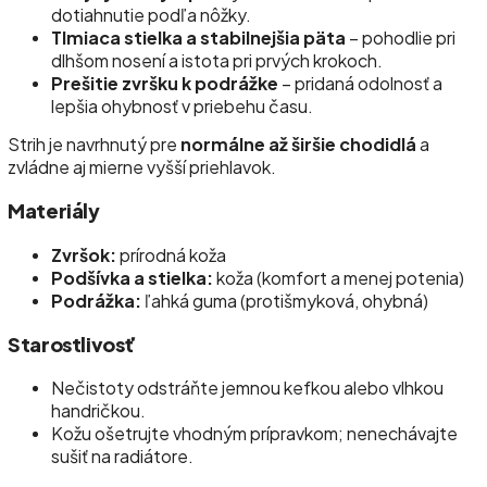
dotiahnutie podľa nôžky.
Tlmiaca stielka a stabilnejšia päta
– pohodlie pri
dlhšom nosení a istota pri prvých krokoch.
Prešitie zvršku k podrážke
– pridaná odolnosť a
lepšia ohybnosť v priebehu času.
Strih je navrhnutý pre
normálne až širšie chodidlá
a
zvládne aj mierne vyšší priehlavok.
Materiály
Zvršok:
prírodná koža
Podšívka a stielka:
koža (komfort a menej potenia)
Podrážka:
ľahká guma (protišmyková, ohybná)
Starostlivosť
Nečistoty odstráňte jemnou kefkou alebo vlhkou
handričkou.
Kožu ošetrujte vhodným prípravkom; nenechávajte
sušiť na radiátore.