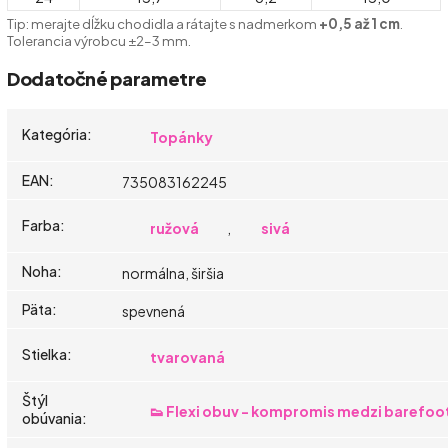
Tip: merajte dĺžku chodidla a rátajte s nadmerkom
+0,5 až 1 cm
.
Tolerancia výrobcu ±2–3 mm.
Dodatočné parametre
Kategória
:
Topánky
EAN
:
735083162245
Farba
:
ružová
,
sivá
Noha
:
normálna, širšia
Päta
:
spevnená
Stielka
:
tvarovaná
Štýl
👟 Flexi obuv - kompromis medzi barefoo
obúvania
: