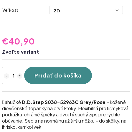
Veľkosť
€40,90
Zvoľte variant
Pridať do košíka
Ľahučké
D.D.Step S038-52963C Grey/Rose
– kožené
dievčenské topánky na prvé kroky. Flexibilná protišmyková
podrážka, chránič špičky a dvojitý suchý zips pre rýchle
obúvanie. Sedia na normálnu až širšiu nôžku – do škôlky, na
ihrisko, kamkoľvek.