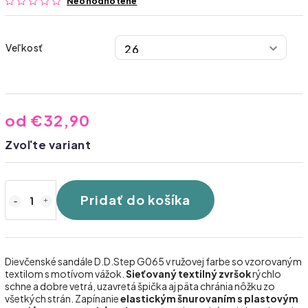
Neohodnotené
Veľkosť
od
€32,90
Zvoľte variant
Pridať do košíka
Dievčenské sandále D.D.Step G065 v ružovej farbe so vzorovaným
textilom s motívom vážok.
Sieťovaný textilný zvršok
rýchlo
schne a dobre vetrá, uzavretá špička aj päta chránia nôžku zo
všetkých strán. Zapínanie
elastickým šnurovaním s plastovým