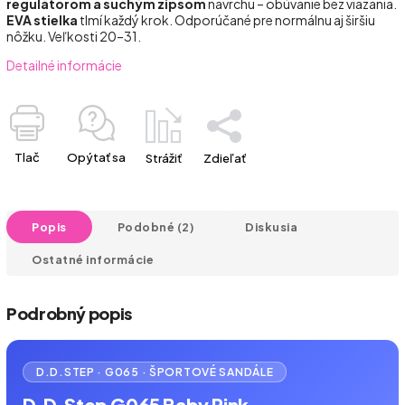
regulátorom a suchým zipsom
navrchu – obúvanie bez viazania.
EVA stielka
tlmí každý krok. Odporúčané pre normálnu aj širšiu
nôžku. Veľkosti 20–31.
Detailné informácie
Tlač
Opýtať sa
Strážiť
Zdieľať
Popis
Podobné (2)
Diskusia
Ostatné informácie
Podrobný popis
D.D.STEP · G065 · ŠPORTOVÉ SANDÁLE
D.D.Step G065 Baby Pink –