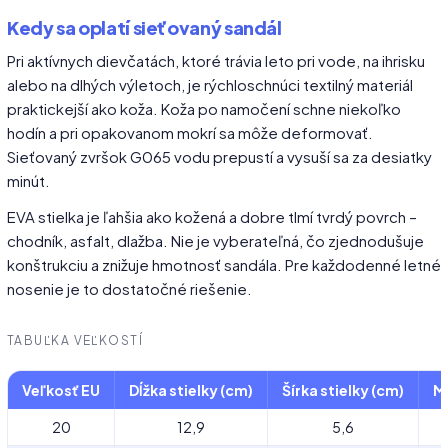
Kedy sa oplatí sieťovaný sandál
Pri aktívnych dievčatách, ktoré trávia leto pri vode, na ihrisku
alebo na dlhých výletoch, je rýchloschnúci textilný materiál
praktickejší ako koža. Koža po namočení schne niekoľko
hodín a pri opakovanom mokrí sa môže deformovať.
Sieťovaný zvršok G065 vodu prepustí a vysuší sa za desiatky
minút.
EVA stielka je ľahšia ako kožená a dobre tlmí tvrdý povrch –
chodník, asfalt, dlažba. Nie je vyberateľná, čo zjednodušuje
konštrukciu a znižuje hmotnosť sandála. Pre každodenné letné
nosenie je to dostatočné riešenie.
TABUĽKA VEĽKOSTÍ
Veľkosť EU
Dĺžka stielky (cm)
Šírka stielky (cm)
Ma
20
12,9
5,6