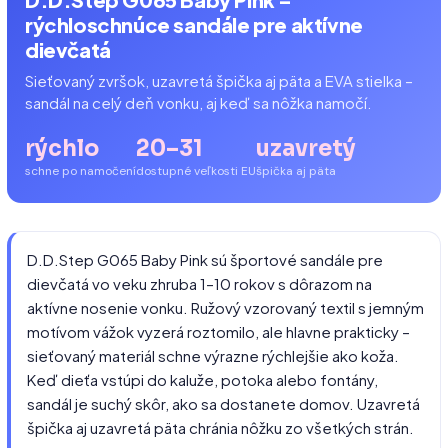
rýchloschnúce sandále pre aktívne
dievčatá
Sieťovaný zvršok, uzavretá špička aj päta a EVA stielka –
sandál na celý deň vonku, aj keď sa nôžka namočí.
rýchlo
20–31
uzavretý
schne po namočení
dostupné veľkosti EU
špička aj päta
D.D.Step G065 Baby Pink sú športové sandále pre
dievčatá vo veku zhruba 1–10 rokov s dôrazom na
aktívne nosenie vonku. Ružový vzorovaný textil s jemným
motívom vážok vyzerá roztomilo, ale hlavne prakticky –
sieťovaný materiál schne výrazne rýchlejšie ako koža.
Keď dieťa vstúpi do kaluže, potoka alebo fontány,
sandál je suchý skôr, ako sa dostanete domov. Uzavretá
špička aj uzavretá päta chránia nôžku zo všetkých strán.