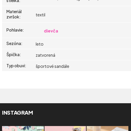
stielka
:
Materiál
textil
zvršok
:
Pohlavie
:
dievča
Sezóna
:
leto
Špička
:
zatvorená
Typ obuvi
:
športové sandále
INSTAGRAM