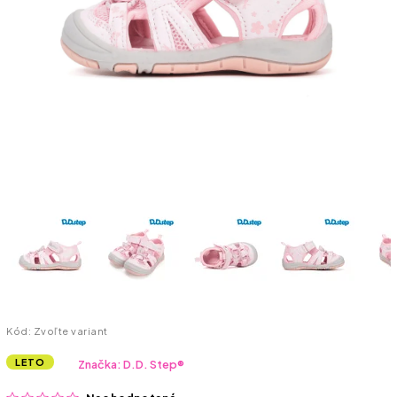
Kód:
Zvoľte variant
LETO
Značka:
D.D. Step®