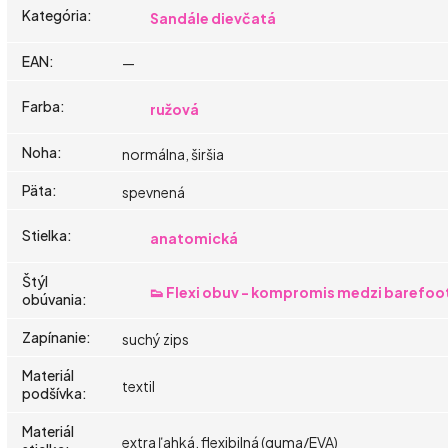
Kategória
:
Sandále dievčatá
EAN
:
—
Farba
:
ružová
Noha
:
normálna, širšia
Päta
:
spevnená
Stielka
:
anatomická
Štýl
👟 Flexi obuv - kompromis medzi barefoo
obúvania
:
Zapínanie
:
suchý zips
Materiál
textil
podšívka
:
Materiál
extra ľahká, flexibilná (guma/EVA)