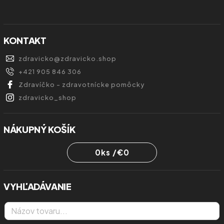
KONTAKT
zdravicko
@
zdravicko.shop
+421 905 846 306
Zdravíčko - zdravotnícke pomôcky
zdravicko_shop
NÁKUPNÝ KOŠÍK
0
ks /
€0
VYHĽADÁVANIE