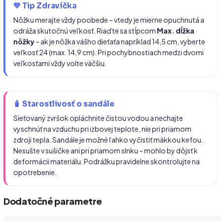
💚 Tip Zdravíčka
Nôžku merajte vždy poobede – vtedy je mierne opuchnutá a
odráža skutočnú veľkosť. Riaďte sa stĺpcom
Max. dĺžka
nôžky
– ak je nôžka vášho dieťaťa napríklad 14,5 cm, vyberte
veľkosť 24 (max. 14,9 cm). Pri pochybnostiach medzi dvomi
veľkosťami vždy volte väčšiu.
🧴 Starostlivosť o sandále
Sieťovaný zvršok opláchnite čistou vodou a nechajte
vyschnúť na vzduchu pri izbovej teplote, nie pri priamom
zdroji tepla. Sandále je možné ľahko vyčistiť mäkkou kefou.
Nesušte v sušičke ani pri priamom slnku – mohlo by dôjsť k
deformácii materiálu. Podrážku pravidelne skontrolujte na
opotrebenie.
Dodatočné parametre