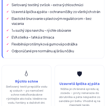
Sieťovaný textilný zvršok – extra rýchloschnúci
Uzavretá špička aj päta – ochrana nôžky zo všetkých strán
Elastické šnurovanie s plastovým regulátorom – bez
viazania
1× suchý zips navrchu – rýchle obúvanie
EVA stielka – ľahká a tlmiaca
Flexibilná protišmyková gumová podrážka
Odporúčané pre normálnu aj širšiu nôžku
💧
🛡️
Rýchlo schne
Uzavretá špička aj päta
Sieťovaný textil prepúšťa vodu
Nôžka je chránená spredu aj
aj vzduch – po namočení
zozadu – prsty nenarazia do
schne niekoľkonásobne
obrubníka a päta nespadne zo
rýchlejšie ako koža. Ideálne na
sandála pri behu. Vhodné aj na
vodu, fontány a daždivé dni.
členitejší terén.