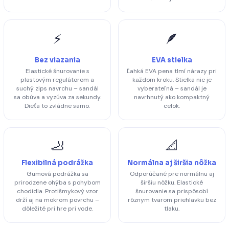
⚡
🪶
Bez viazania
EVA stielka
Elastické šnurovanie s
Ľahká EVA pena tlmí nárazy pri
plastovým regulátorom a
každom kroku. Stielka nie je
suchý zips navrchu – sandál
vyberateľná – sandál je
sa obúva a vyzúva za sekundy.
navrhnutý ako kompaktný
Dieťa to zvládne samo.
celok.
🦶
📐
Flexibilná podrážka
Normálna aj širšia nôžka
Gumová podrážka sa
Odporúčané pre normálnu aj
prirodzene ohýba s pohybom
širšiu nôžku. Elastické
chodidla. Protišmykový vzor
šnurovanie sa prispôsobí
drží aj na mokrom povrchu –
rôznym tvarom priehlavku bez
dôležité pri hre pri vode.
tlaku.