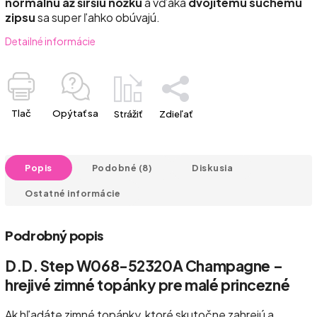
normálnu až širšiu nôžku
a vďaka
dvojitému suchému
zipsu
sa super ľahko obúvajú.
Detailné informácie
Tlač
Opýtať sa
Strážiť
Zdieľať
Popis
Podobné (8)
Diskusia
Ostatné informácie
Podrobný popis
D.D. Step W068-52320A Champagne –
hrejivé zimné topánky pre malé princezné
Ak hľadáte zimné topánky, ktoré skutočne zahrejú a