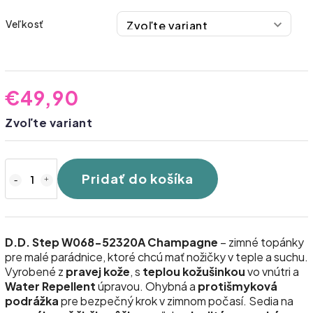
Veľkosť
€49,90
Zvoľte variant
Pridať do košíka
D.D. Step W068-52320A Champagne
– zimné topánky
pre malé parádnice, ktoré chcú mať nožičky v teple a suchu.
Vyrobené z
pravej kože
, s
teplou kožušinkou
vo vnútri a
Water Repellent
úpravou. Ohybná a
protišmyková
podrážka
pre bezpečný krok v zimnom počasí. Sedia na