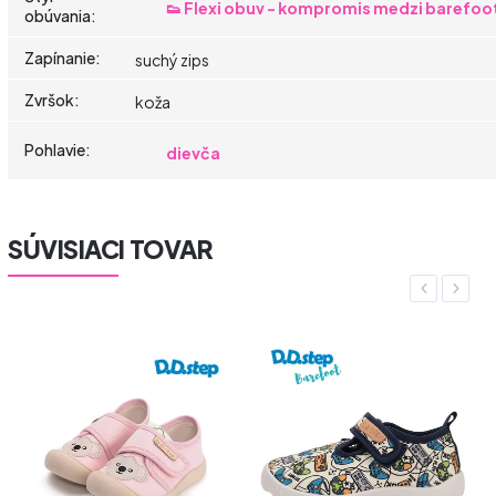
👟 Flexi obuv - kompromis medzi barefoo
obúvania
:
Zapínanie
:
suchý zips
Zvršok
:
koža
Pohlavie
:
dievča
SÚVISIACI TOVAR
Previous
Next