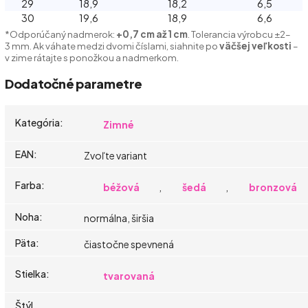
29
18,9
18,2
6,5
30
19,6
18,9
6,6
*Odporúčaný nadmerok:
+0,7 cm až 1 cm
. Tolerancia výrobcu ±2–
3 mm. Ak váhate medzi dvomi číslami, siahnite po
väčšej veľkosti
–
v zime rátajte s ponožkou a nadmerkom.
Dodatočné parametre
Kategória
:
Zimné
EAN
:
Zvoľte variant
Farba
:
béžová
,
šedá
,
bronzová
Noha
:
normálna, širšia
Päta
:
čiastočne spevnená
Stielka
:
tvarovaná
Štýl