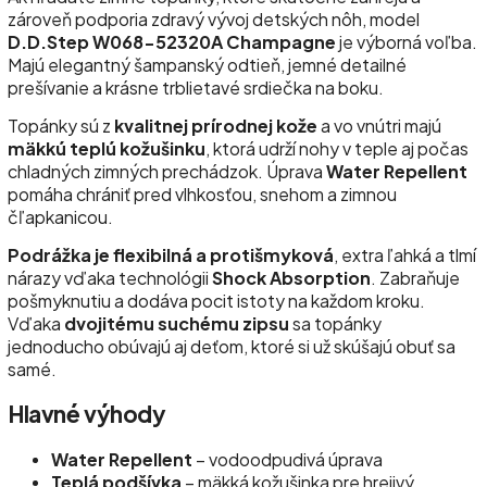
zároveň podporia zdravý vývoj detských nôh, model
D.D.Step W068-52320A Champagne
je výborná voľba.
Majú elegantný šampanský odtieň, jemné detailné
prešívanie a krásne trblietavé srdiečka na boku.
Topánky sú z
kvalitnej prírodnej kože
a vo vnútri majú
mäkkú teplú kožušinku
, ktorá udrží nohy v teple aj počas
chladných zimných prechádzok. Úprava
Water Repellent
pomáha chrániť pred vlhkosťou, snehom a zimnou
čľapkanicou.
Podrážka je flexibilná a protišmyková
, extra ľahká a tlmí
nárazy vďaka technológii
Shock Absorption
. Zabraňuje
pošmyknutiu a dodáva pocit istoty na každom kroku.
Vďaka
dvojitému suchému zipsu
sa topánky
jednoducho obúvajú aj deťom, ktoré si už skúšajú obuť sa
samé.
Hlavné výhody
Water Repellent
– vodoodpudivá úprava
Teplá podšívka
– mäkká kožušinka pre hrejivý