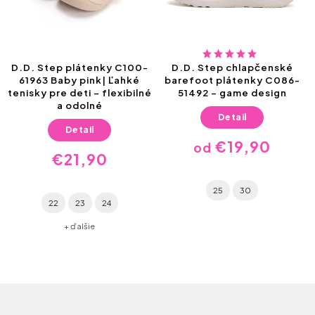
D.D. Step plátenky C100-
D.D. Step chlapčenské
61963 Baby pink| Ľahké
barefoot plátenky C086-
tenisky pre deti – flexibilné
51492 – game design
a odolné
Detail
Detail
€19,90
od
€21,90
25
30
22
23
24
+ ďalšie