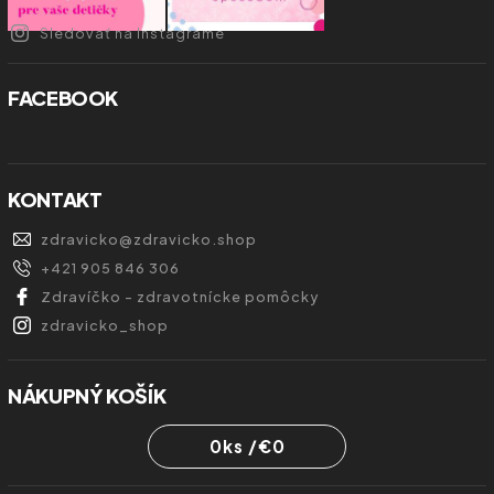
Sledovať na Instagrame
FACEBOOK
KONTAKT
zdravicko
@
zdravicko.shop
+421 905 846 306
Zdravíčko - zdravotnícke pomôcky
zdravicko_shop
NÁKUPNÝ KOŠÍK
0
ks /
€0