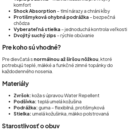
komfort
Shock Absorption
– tlmí nárazy a chráni kĺby
Protišmyková ohybná podrážka
– bezpečná
chôdza
Vyberateľná stielka
– jednoduchá kontrola veľkosti
Dvojitý suchý zips
– rýchle obúvanie
Pre koho sú vhodné?
Pre dievčatá s
normálnou až širšou nôžkou
, ktoré
potrebujú teplé, mäkké a funkčné zimné topánky do
každodenného nosenia.
Materiály
Zvršok:
koža s úpravou Water Repellent
Podšívka:
teplá umelá kožušina
Podrážka:
guma – flexibilná, protišmyková
Stielka:
umelá kožušinka, mäkko polstrovaná
Starostlivosť o obuv