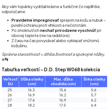
Aby vám topánky vydržali krásne a funkčné čo najdlhšie,
odporúčame:
Pravidelne impregnovať
sprejom na kožu a nubuk –
posilní ochranu proti vlhkosti a nečistotám.
Po zmoknutí ich
nechať prirodzene vyschnúť
pri
izbovej teplote (nie na radiátore).
Z času na čas povysávať alebo vyklepať vnútornú
kožušinu.
Správna starostlivosť = dlhšia životnosť a spokojné nôžky.
❄️👣
Tabuľka veľkostí – D.D. Step W068 kolekcia
Veľkosť
Dĺžka stielky
Max. dĺžka
Šírka stielky
EU
(cm)
chodidla (cm)
(cm)
25
16,3
15,6
5,6
26
16,9
16,2
5,7
27
17,6
16,9
6,2
28
18,2
17,5
6,4