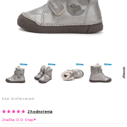
Kód:
Zvoľte variant
2 hodnotenia
Značka:
D.D. Step®