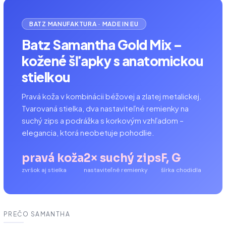
BATZ MANUFAKTURA · MADE IN EU
Batz Samantha Gold Mix –
kožené šľapky s anatomickou
stielkou
Pravá koža v kombinácii béžovej a zlatej metalickej.
Tvarovaná stielka, dva nastaviteľné remienky na
suchý zips a podrážka s korkovým vzhľadom –
elegancia, ktorá neobetuje pohodlie.
pravá koža
2× suchý zips
F, G
zvršok aj stielka
nastaviteľné remienky
šírka chodidla
PREČO SAMANTHA