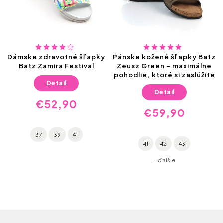
Dámske zdravotné šľapky
Pánske kožené šľapky Batz
Batz Zamira Festival
Zeusz Green – maximálne
pohodlie, ktoré si zaslúžite
Detail
Detail
€52,90
€59,90
37
39
41
41
42
43
+ ďalšie