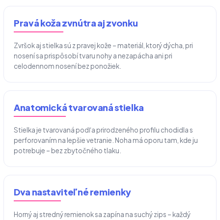
Pravá koža zvnútra aj zvonku
Zvršok aj stielka sú z pravej kože – materiál, ktorý dýcha, pri
nosení sa prispôsobí tvaru nohy a nezapácha ani pri
celodennom nosení bez ponožiek.
Anatomická tvarovaná stielka
Stielka je tvarovaná podľa prirodzeného profilu chodidla s
perforovaním na lepšie vetranie. Noha má oporu tam, kde ju
potrebuje – bez zbytočného tlaku.
Dva nastaviteľné remienky
Horný aj stredný remienok sa zapína na suchý zips – každý