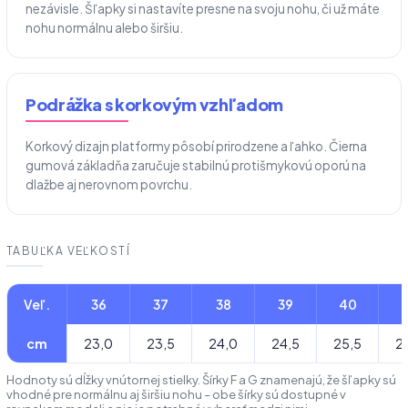
nezávisle. Šľapky si nastavíte presne na svoju nohu, či už máte
nohu normálnu alebo širšiu.
Podrážka s korkovým vzhľadom
Korkový dizajn platformy pôsobí prirodzene a ľahko. Čierna
gumová základňa zaručuje stabilnú protišmykovú oporú na
dlažbe aj nerovnom povrchu.
TABUĽKA VEĽKOSTÍ
Veľ.
36
37
38
39
40
cm
23,0
23,5
24,0
24,5
25,5
2
Hodnoty sú dĺžky vnútornej stielky. Šírky F a G znamenajú, že šľapky sú
vhodné pre normálnu aj širšiu nohu – obe šírky sú dostupné v