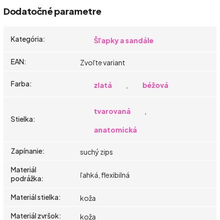
Dodatočné parametre
Kategória
:
Šľapky a sandále
EAN
:
Zvoľte variant
Farba
:
zlatá
,
béžová
tvarovaná
,
Stielka
:
anatomická
Zapínanie
:
suchý zips
Materiál
ľahká, flexibilná
podrážka
:
Materiál stielka
:
koža
Materiál zvršok
:
koža