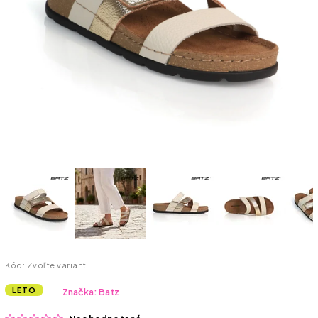
Kód:
Zvoľte variant
LETO
Značka:
Batz