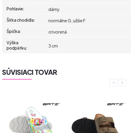
Pohlavie
:
dámy
Šírka chodidla
:
normálne G, užšie F
Špička
:
otvorená
Výška
3 cm
podpätku
:
SÚVISIACI TOVAR
Previous
Next