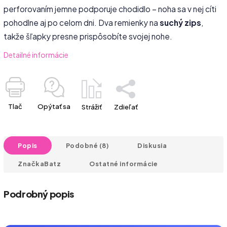
perforovaním jemne podporuje chodidlo – noha sa v nej cíti
pohodlne aj po celom dni. Dva remienky na
suchý zips
,
takže šľapky presne prispôsobíte svojej nohe.
Detailné informácie
Tlač
Opýtať sa
Strážiť
Zdieľať
Popis
Podobné (8)
Diskusia
Značka
Batz
Ostatné informácie
Podrobný popis