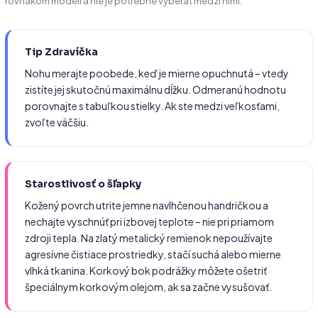
rovnakom modeli a nie je potrebné vyberať medzi nimi.
Tip Zdravíčka
Nohu merajte poobede, keď je mierne opuchnutá – vtedy
zistíte jej skutočnú maximálnu dĺžku. Odmeranú hodnotu
porovnajte s tabuľkou stielky. Ak ste medzi veľkosťami,
zvoľte väčšiu.
Starostlivosť o šľapky
Kožený povrch utrite jemne navlhčenou handričkou a
nechajte vyschnúť pri izbovej teplote – nie pri priamom
zdroji tepla. Na zlatý metalický remienok nepoužívajte
agresívne čistiace prostriedky, stačí suchá alebo mierne
vlhká tkanina. Korkový bok podrážky môžete ošetriť
špeciálnym korkovým olejom, ak sa začne vysušovať.