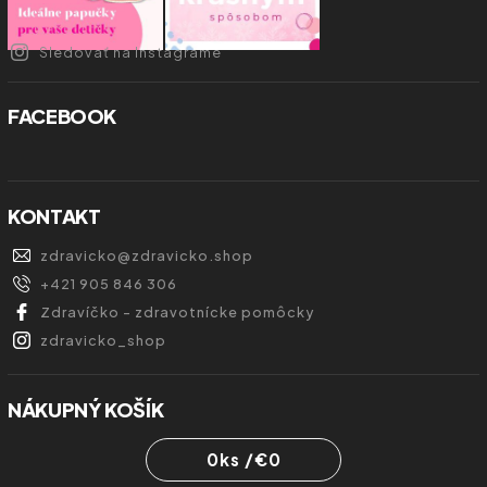
Sledovať na Instagrame
FACEBOOK
KONTAKT
zdravicko
@
zdravicko.shop
+421 905 846 306
Zdravíčko - zdravotnícke pomôcky
zdravicko_shop
NÁKUPNÝ KOŠÍK
0
ks /
€0