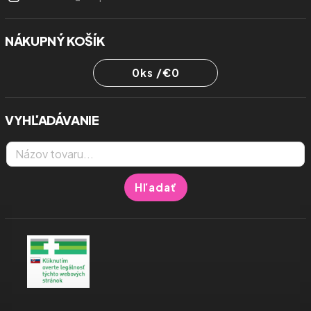
NÁKUPNÝ KOŠÍK
0
ks /
€0
VYHĽADÁVANIE
Hľadať