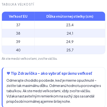
TABUĽKA VEĽKOSTÍ
Veľkosť EU
Dĺžka vnútornej stielky (cm)
37
23,4
38
24,1
39
24,9
40
25,7
Ak ste medzi veľkosťami, zvoľte väčšiu.
💜 Tip Zdravíčka – ako vybrať správnu veľkosť
Odmerajte chodidlo poobede, keď je mierne opuchnuté –
zistíte tak maximálnu dĺžku. Odmeranú hodnotu porovnajte s
tabuľkou. Ak ste medzi veľkosťami, vždy zvoľte väčšiu.
Vďaka nastaviteľným remienkom na suchý zips sa sandál
prispôsobí normálnej aj jemne širšej nohe.