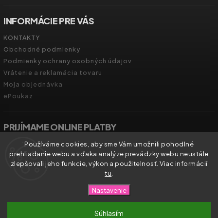
INFORMÁCIE PRE VÁS
KONTAKTY
Obchodné podmienky
Podmienky ochrany osobných údajov
Vrátenie a reklamácia tovaru
Moja objednávka
ePoukaz
PRIJÍMAME ONLINE PLATBY
Používáme cookies, aby sme Vám umožnili pohodlné
prehliadanie webu a vďaka analýze prevádzky webu neustále
zlepšovali jeho funkcie, výkon a použitelnosť. Viac informácií
tu
.
Copyright 2026
Zdravíčko.shop
. Všetky práva vyhradené.
Nastavenie
Vytvořil
Shoptet
| Design
Shoptak.cz.
Súhlasím