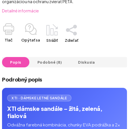
organizáciou na ochranu zvierat PETA.
Detailné informácie
Tlač
Opýtať sa
Strážiť
Zdieľať
Popis
Podobné (8)
Diskusia
Podrobný popis
XTI · DÁMSKE LETNÉ SANDÁLE
XTI dámske sandále – žltá, zelená,
fialová
Odvážna farebná kombinácia, chunky EVA podrážka a 2×