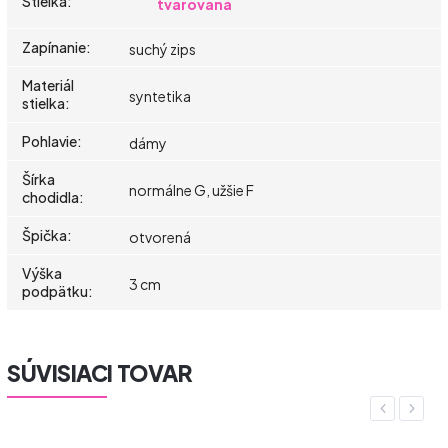
Stielka
:
tvarovaná
Zapínanie
:
suchý zips
Materiál
syntetika
stielka
:
Pohlavie
:
dámy
Šírka
normálne G, užšie F
chodidla
:
Špička
:
otvorená
Výška
3 cm
podpätku
:
SÚVISIACI TOVAR
Previous
Next