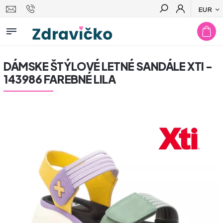
EUR
Hľadať
DÁMSKE ŠTÝLOVÉ LETNÉ SANDÁLE XTI -
143986 FAREBNÉ LILA