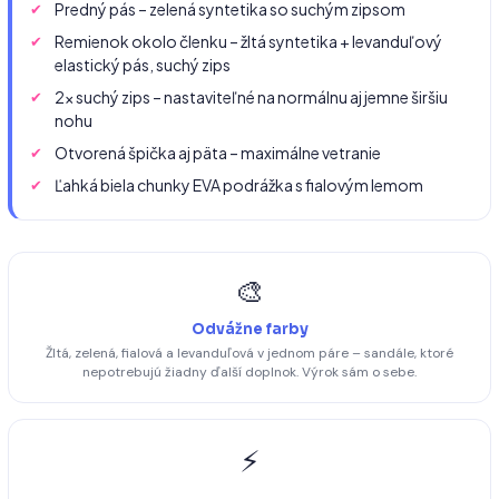
Predný pás – zelená syntetika so suchým zipsom
Remienok okolo členku – žltá syntetika + levanduľový
elastický pás, suchý zips
2× suchý zips – nastaviteľné na normálnu aj jemne širšiu
nohu
Otvorená špička aj päta – maximálne vetranie
Ľahká biela chunky EVA podrážka s fialovým lemom
🎨
Odvážne farby
Žltá, zelená, fialová a levanduľová v jednom páre – sandále, ktoré
nepotrebujú žiadny ďalší doplnok. Výrok sám o sebe.
⚡