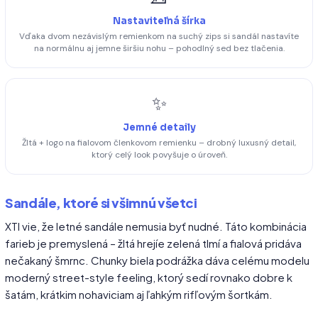
Nastaviteľná šírka
Vďaka dvom nezávislým remienkom na suchý zips si sandál nastavíte
na normálnu aj jemne širšiu nohu – pohodlný sed bez tlačenia.
✨
Jemné detaily
Žltá + logo na fialovom členkovom remienku – drobný luxusný detail,
ktorý celý look povyšuje o úroveň.
Sandále, ktoré si všimnú všetci
XTI vie, že letné sandále nemusia byť nudné. Táto kombinácia
farieb je premyslená – žltá hrejíe zelená tlmí a fialová pridáva
nečakaný šmrnc. Chunky biela podrážka dáva celému modelu
moderný street-style feeling, ktorý sedí rovnako dobre k
šatám, krátkim nohaviciam aj ľahkým rifľovým šortkám.