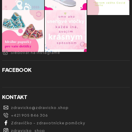
Sledovať na Instagrame
FACEBOOK
KONTAKT
zdravicko
@
zdravicko.shop
+421 905 846 306
Zdravíčko - zdravotnícke pomôcky
zdravicko_shop