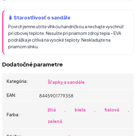
🧴 Starostlivosť o sandále
Povrch jemne utrite vlhkou handričkou a nechajte vyschnúť
pri izbovej teplote. Nesušte pri priamom zdroji tepla – EVA
podrážka je citlivá na vysoké teploty. Neskladujte na
priamom slnku.
Dodatočné parametre
Kategória
:
Šľapky a sandále
EAN
:
8445901779358
žltá
,
biela
,
fialová
,
Farba
:
zelená