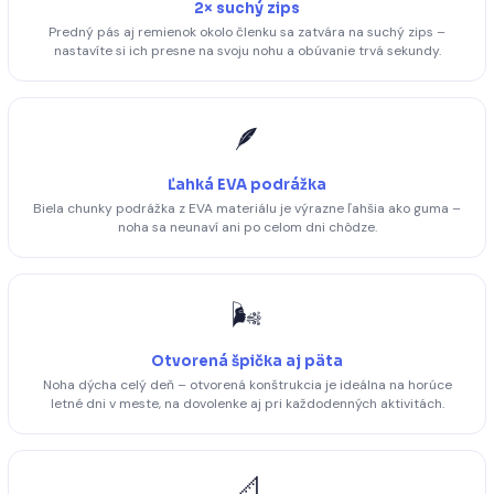
2× suchý zips
Predný pás aj remienok okolo členku sa zatvára na suchý zips –
nastavíte si ich presne na svoju nohu a obúvanie trvá sekundy.
🪶
Ľahká EVA podrážka
Biela chunky podrážka z EVA materiálu je výrazne ľahšia ako guma –
noha sa neunaví ani po celom dni chôdze.
🌬️
Otvorená špička aj päta
Noha dýcha celý deň – otvorená konštrukcia je ideálna na horúce
letné dni v meste, na dovolenke aj pri každodenných aktivitách.
📐