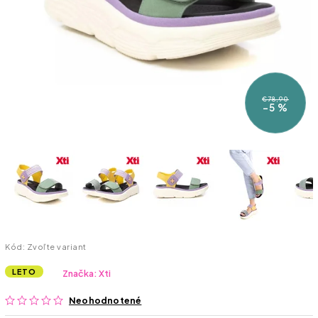
€78,90
–5 %
Kód:
Zvoľte variant
LETO
Značka:
Xti
Neohodnotené