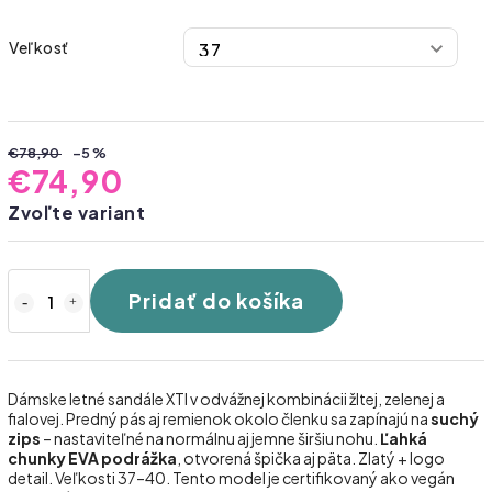
Veľkosť
€78,90
–5 %
€74,90
Zvoľte variant
Pridať do košíka
Dámske letné sandále XTI v odvážnej kombinácii žltej, zelenej a
fialovej. Predný pás aj remienok okolo členku sa zapínajú na
suchý
zips
– nastaviteľné na normálnu aj jemne širšiu nohu.
Ľahká
chunky EVA podrážka
, otvorená špička aj päta. Zlatý + logo
detail. Veľkosti 37–40. Tento model je certifikovaný ako vegán