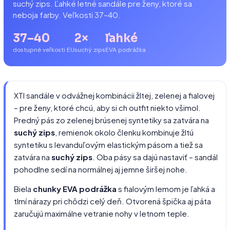
suchý zips. Ľahké letné sandále pre ženy, ktoré sa
neboja farby. Veľkosti 37–40.
37–40
2×
ľahké
dostupné veľkosti EU
suchý zips
EVA podrážka
XTI sandále v odvážnej kombinácii žltej, zelenej a fialovej
– pre ženy, ktoré chcú, aby si ch outfit niekto všimol.
Predný pás zo zelenej brúsenej syntetiky sa zatvára na
suchý zips
, remienok okolo členku kombinuje žltú
syntetiku s levanduľovým elastickým pásom a tiež sa
zatvára na
suchý zips
. Oba pásy sa dajú nastaviť – sandál
pohodlne sedí na normálnej aj jemne širšej nohe.
Biela
chunky EVA podrážka
s fialovým lemom je ľahká a
tlmí nárazy pri chôdzi celý deň. Otvorená špička aj päta
zaručujú maximálne vetranie nohy v letnom teple.