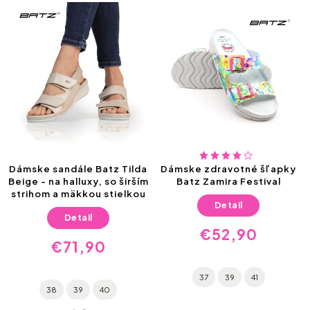
Dámske sandále Batz Tilda
Dámske zdravotné šľapky
Beige - na halluxy, so širším
Batz Zamira Festival
strihom a mäkkou stielkou
Detail
Detail
€52,90
€71,90
37
39
41
38
39
40