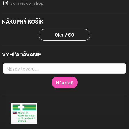
zdravicko_shop
NÁKUPNÝ KOŠÍK
0
ks /
€0
VYHĽADÁVANIE
Hľadať