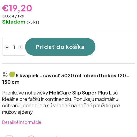
€19,20
€0,64 / 1 ks
Skladom
(>5 ks)
Pridať do košíka
8 kvapiek - savosť 3020 ml, obvod bokov 120-
150 cm
Plienkové nohavičky
MoliCare Slip Super Plus L
sú
ideálne pre ťažkú inkontinenciu. Ponúkajú maximálnu
ochranu, pohodlie a sú vhodné na nočné použitie pre
mužov aj ženy.
Detailné informácie