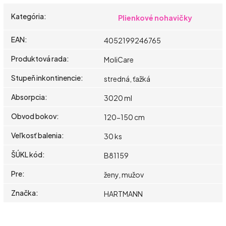
Kategória
:
Plienkové nohavičky
EAN
:
4052199246765
Produktová rada
:
MoliCare
Stupeň inkontinencie
:
stredná, ťažká
Absorpcia
:
3020 ml
Obvod bokov
:
120-150 cm
Veľkosť balenia
:
30 ks
ŠÚKL kód
:
B81159
Pre
:
ženy, mužov
Značka
:
HARTMANN