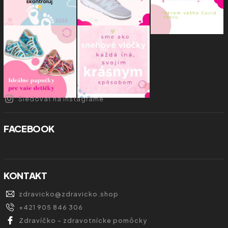
Sledovať na Instagrame
FACEBOOK
KONTAKT
zdravicko
@
zdravicko.shop
+421 905 846 306
Zdravíčko - zdravotnícke pomôcky