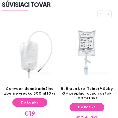
SÚVISIACI TOVAR
Previous
Next
Conveen denné urinálne
B. Braun Uro-Tainer® Suby
zberné vrecko 500ml 10ks
G – preplachovací roztok
100ml 10ks
Do košíka
Do košíka
€19