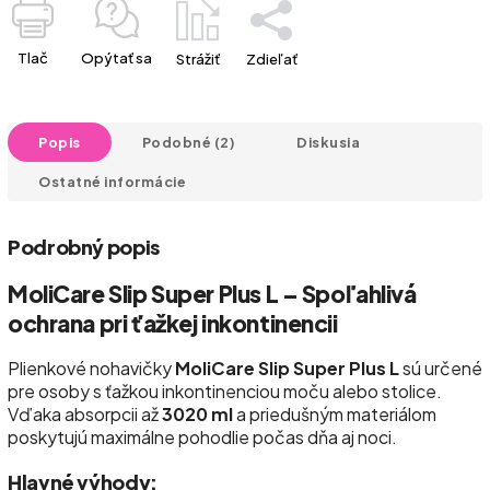
Tlač
Opýtať sa
Strážiť
Zdieľať
Popis
Podobné (2)
Diskusia
Ostatné informácie
Podrobný popis
MoliCare Slip Super Plus L – Spoľahlivá
ochrana pri ťažkej inkontinencii
Plienkové nohavičky
MoliCare Slip Super Plus L
sú určené
pre osoby s ťažkou inkontinenciou moču alebo stolice.
Vďaka absorpcii až
3020 ml
a priedušným materiálom
poskytujú maximálne pohodlie počas dňa aj noci.
Hlavné výhody: