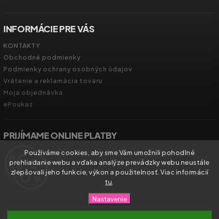
INFORMÁCIE PRE VÁS
KONTAKTY
Obchodné podmienky
Podmienky ochrany osobných údajov
Vrátenie a reklamácia tovaru
Moja objednávka
ePoukaz
PRIJÍMAME ONLINE PLATBY
Používáme cookies, aby sme Vám umožnili pohodlné
prehliadanie webu a vďaka analýze prevádzky webu neustále
zlepšovali jeho funkcie, výkon a použitelnosť. Viac informácií
tu
.
Copyright 2026
Zdravíčko.shop
. Všetky práva vyhradené.
Nastavenie
Vytvořil
Shoptet
| Design
Shoptak.cz.