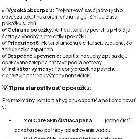
✅ Vysoká absorpcia:
Trojvrstvové savé jadro rýchlo
odvádza tekutinu a premieňa ju na gél, čím udržiava
pokožku suchú.
✅ Ochrana pokožky:
Antibakteriálny povrch s pH 5,5 je
šetrný a vhodný aj pre citlivú pokožku.
✅ Priedušnosť:
Materiál umožňuje cirkuláciu vzduchu, čo
znižuje riziko zaparenín.
✅ Bezpečné upevnenie:
Lepítka na suchý zips sa dajú
opakovane zalepiť a nastaviť podľa potreby.
✅ Indikátor výmeny:
Farebný prúžok na povrchu
signalizuje potrebu výmeny nohavičiek.
💡 Tip na starostlivosť o pokožku:
Pre maximálny komfort a hygienu odporúčame kombinovať
s:
MoliCare Skin čistiaca pena
– jemne čistí
pokožku bez potreby oplachovania vodou.