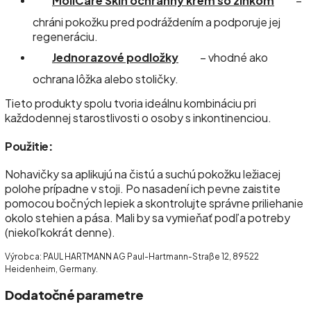
MoliCare Skin ochranný krém so zinkom
–
chráni pokožku pred podráždením a podporuje jej
regeneráciu.
Jednorazové podložky
– vhodné ako
ochrana lôžka alebo stoličky.
Tieto produkty spolu tvoria ideálnu kombináciu pri
každodennej starostlivosti o osoby s inkontinenciou.
Použitie
:
Nohavičky sa aplikujú na čistú a suchú pokožku ležiacej
polohe prípadne v stoji. Po nasadení ich pevne zaistite
pomocou bočných lepiek a skontrolujte správne priliehanie
okolo stehien a pása. Mali by sa vymieňať podľa potreby
(niekoľkokrát denne).
Výrobca: PAUL HARTMANN AG Paul-Hartmann-Straße 12, 89522
Heidenheim, Germany.
Dodatočné parametre