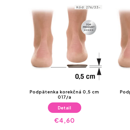
Kód:
276/33-
Podpätenka korekčná 0,5 cm
Pod
017/a
Detail
€4,60