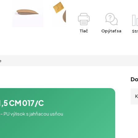
Tlač
Opýtať sa
Str
e
Do
K
5 CM 017/C
 – PU výlisok s jahňacou usňou