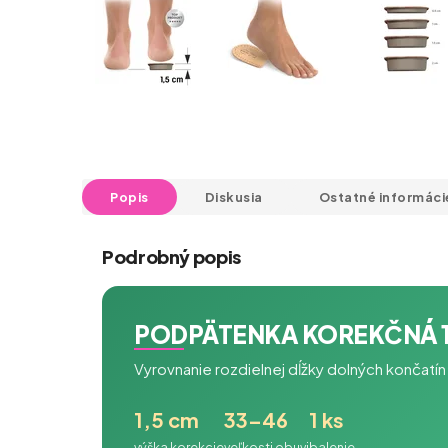
Popis
Diskusia
Ostatné informáci
Podrobný popis
PODPÄTENKA KOREKČNÁ 1,
Vyrovnanie rozdielnej dĺžky dolných končatín
1,5 cm
33–46
1 ks
výška korekcie
veľkosti obuvi
balenie