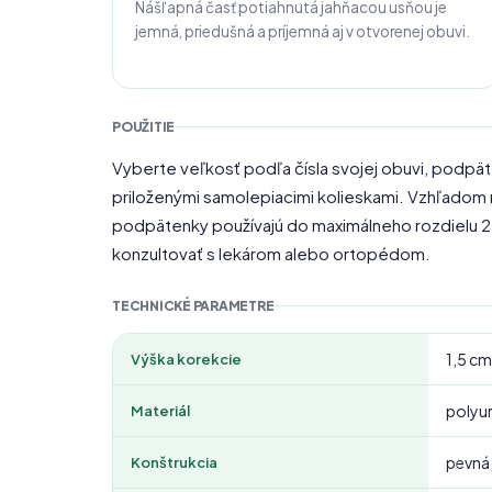
Nášľapná časť potiahnutá jahňacou usňou je
jemná, priedušná a príjemná aj v otvorenej obuvi.
POUŽITIE
Vyberte veľkosť podľa čísla svojej obuvi, podpät
priloženými samolepiacimi kolieskami. Vzhľadom n
podpätenky používajú do maximálneho rozdielu 
konzultovať s lekárom alebo ortopédom.
TECHNICKÉ PARAMETRE
1,5 cm
Výška korekcie
polyur
Materiál
pevná,
Konštrukcia