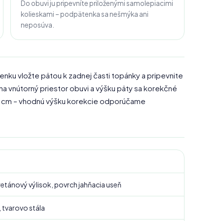
Do obuvi ju pripevníte priloženými samolepiacimi
kolieskami – podpätenka sa nešmýka ani
neposúva.
enku vložte pätou k zadnej časti topánky a pripevnite
a vnútorný priestor obuvi a výšku päty sa korekčné
2 cm – vhodnú výšku korekcie odporúčame
etánový výlisok, povrch jahňacia useň
 tvarovo stála