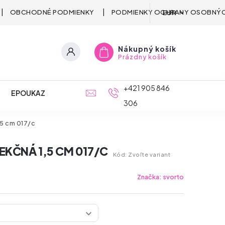
OBCHODNÉ PODMIENKY
PODMIENKY OCHRANY OSOBNÝC
EUR
Nákupný košík
Prázdny košík
+421 905 846
EPOUKAZ
306
5 cm 017/c
KČNÁ 1,5 CM 017/C
Kód:
Zvoľte variant
Značka:
svorto