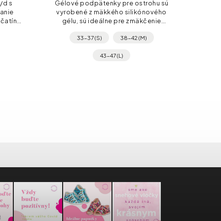
/d s
Gélové podpätenky pre ostrohu sú
nanie
vyrobené z mäkkého silikónového
čatín.
gélu, sú ideálne pre zmäkčenie
 drží
došľapu a ochranu päty.
33-37 (S)
38-42 (M)
ášľapná
43-47 (L)