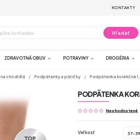
KONTAKTY
Hľadať
ZDRAVOTNÁ OBUV
POTRAVINY
DROGÉRIA
 na chodidlá
/
Podpätenky a pätičky
/
Podpätenka korekčná 1,
PODPÄTENKA KORE
Neohodnotené
Veľkosť