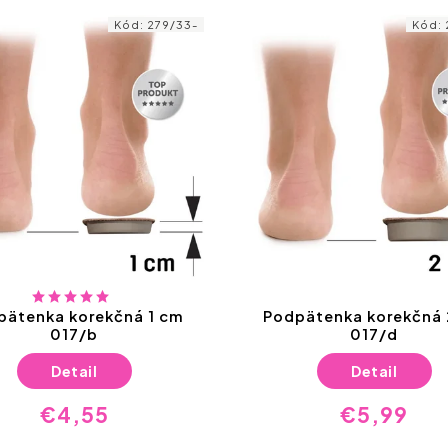
Kód:
279/33-
Kód:
pätenka korekčná 1 cm
Podpätenka korekčná 
017/b
017/d
Detail
Detail
€4,55
€5,99