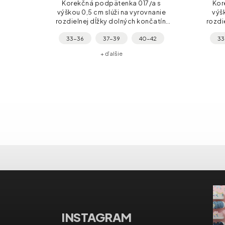
Korekčná podpätenka 017/a s
Kor
výškou 0,5 cm slúži na vyrovnanie
výšk
rozdielnej dĺžky dolných končatín.
rozdi
Pevný polyuretánový výlisok drží
Pevn
33-36
37-39
40-42
33
tvar a dáva päte stabilitu, nášľapná
tvar a
časť z...
+ ďalšie
INSTAGRAM