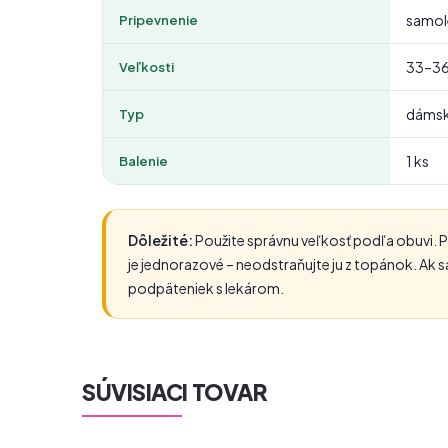
samole
Pripevnenie
33–36
Veľkosti
dámsk
Typ
1 ks
Balenie
Dôležité:
Použite správnu veľkosť podľa obuvi. P
je jednorazové – neodstraňujte ju z topánok. Ak sa
podpäteniek s lekárom.
SÚVISIACI TOVAR