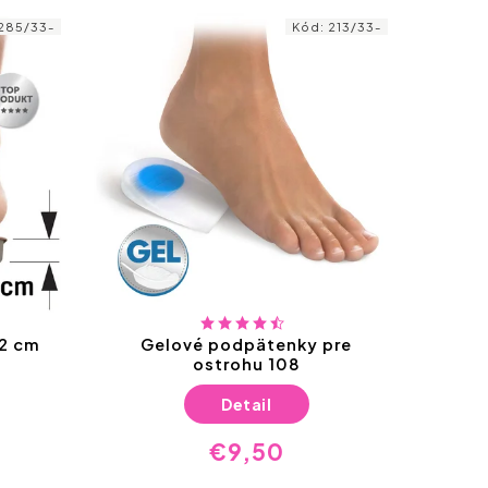
285/33-
Kód:
213/33-
2 cm
Gelové podpätenky pre
ostrohu 108
Detail
€9,50