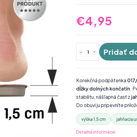
€4,95
Pridať d
Korekčná podpätenka
017
dĺžky dolných končatín
. P
stabilitu, nášľapná časť z
ja
Do obuvi ju pripevníte pril
výška 1,5 cm
jahňacia u
Detailné informácie