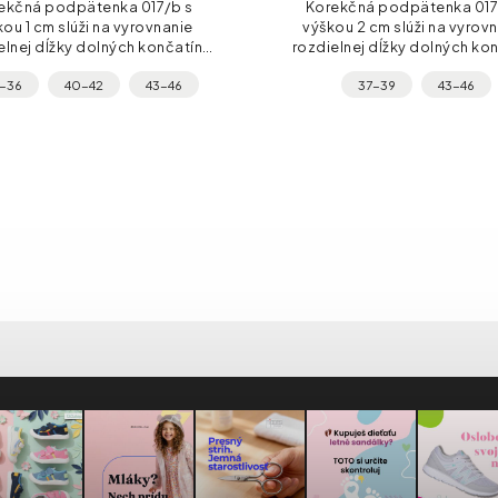
ekčná podpätenka 017/b s
Korekčná podpätenka 017
ou 1 cm slúži na vyrovnanie
výškou 2 cm slúži na vyrov
elnej dĺžky dolných končatín.
rozdielnej dĺžky dolných kon
ý polyuretánový výlisok drží
Pevný polyuretánový výlisok
-36
40-42
43-46
37-39
43-46
 dáva päte stabilitu, nášľapná
tvar a dáva päte stabilitu, n
časť z...
časť z...