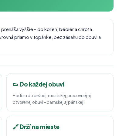
u prenáša vyššie – do kolien, bedier a chrbta.
rovná priamo v topánke, bez zásahu do obuvi a
👟 Do každej obuvi
Hodí sa do bežnej, mestskej, pracovnej aj
otvorenej obuvi – dámskej aj pánskej.
🔗 Drží na mieste