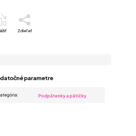
ážiť
Zdieľať
datočné parametre
ategória
:
Podpätenky a pätičky