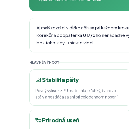
Aj malý rozdiel v dĺžke nôh sa pri každom krok
Korekčná podpätenka
017/c
ho nenápadne vy
bez toho, aby ju niekto videl.
HLAVNÉ VÝHODY
🦶 Stabilita päty
Pevný výlisok z PU materiálu je ľahký, tvarovo
stály a nestláča sa ani pri celodennom nosení.
🐑 Prírodná useň