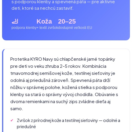
s podporou klenby a spevnená päta — pre aktívne
deti, ktoré sa nechcú zastaviť.
🦶
Koža
20–25
podpora klenby
+ textil zvršok
dostupné veľkosti EU
Protetika KYRO Navy sú chlapčenské jarné topánky
pre deti vo veku zhruba 2–5 rokov. Kombinácia
tmavomodrej semišovej kože, textilnej sieťoviny je
odolná aj priedušná zároveň. Spevnená päta drží
nôžku v správnej polohe, kožená stielka s podporou
klenby sa stará o správny vývoj chodidla. Obúvanie s
dvoma remienkami na suchý zips zvládne dieťa aj
samo.
Zvršok z prírodnej kože a textilnej sieťoviny — odolné a
priedušné