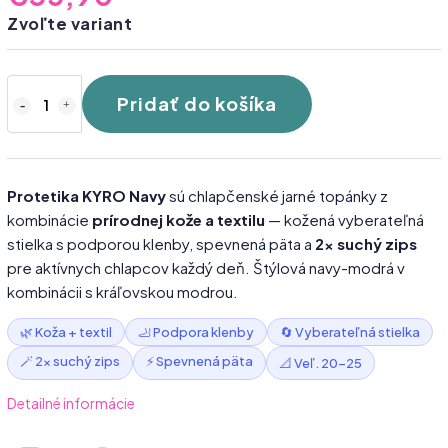
Zvoľte variant
Pridať do košíka
Protetika KYRO Navy
sú chlapčenské jarné topánky z
kombinácie
prírodnej kože a textilu
— kožená vyberateľná
stielka s podporou klenby, spevnená päta a
2× suchý zips
pre aktívnych chlapcov každý deň. Štýlová navy-modrá v
kombinácii s kráľovskou modrou.
🌿 Koža + textil
🦶 Podpora klenby
🔄 Vyberateľná stielka
🪄 2× suchý zips
⚡ Spevnená päta
📐 Veľ. 20–25
Detailné informácie