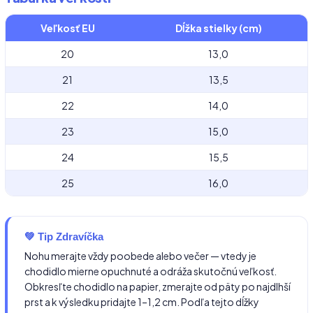
Veľkosť EU
Dĺžka stielky (cm)
20
13,0
21
13,5
22
14,0
23
15,0
24
15,5
25
16,0
💚 Tip Zdravíčka
Nohu merajte vždy poobede alebo večer — vtedy je
chodidlo mierne opuchnuté a odráža skutočnú veľkosť.
Obkresľte chodidlo na papier, zmerajte od päty po najdlhší
prst a k výsledku pridajte 1–1,2 cm. Podľa tejto dĺžky