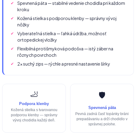
Spevnená päta — stabilné vedenie chodidla pri každom
kroku
Kožená stielka s podporou klenby — správny vývoj
nôžky
Vyberateľná stielka — ľahká údržba, možnosť
ortopedickej vložky
Flexibilná protišmyková podošva — istý záber na
rôznych povrchoch
2× suchý zips — rýchle a presné nastavenie šírky
🦶
🛡️
Podpora klenby
Spevnená päta
Kožená stielka s tvarovanou
Pevná zadná časť topánky bráni
podporou klenby — správny
prepadávaniu a drží chodidlo v
vývoj chodidla každý deň.
správnej polohe.