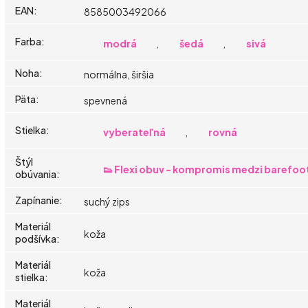
EAN
:
8585003492066
Farba
:
modrá
,
šedá
,
sivá
Noha
:
normálna, širšia
Päta
:
spevnená
Stielka
:
vyberateľná
,
rovná
Štýl
👟 Flexi obuv - kompromis medzi barefoo
obúvania
:
Zapínanie
:
suchý zips
Materiál
koža
podšívka
:
Materiál
koža
stielka
:
Materiál