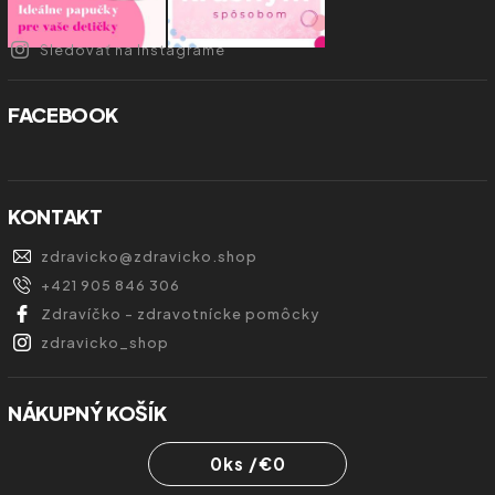
Sledovať na Instagrame
FACEBOOK
KONTAKT
zdravicko
@
zdravicko.shop
+421 905 846 306
Zdravíčko - zdravotnícke pomôcky
zdravicko_shop
NÁKUPNÝ KOŠÍK
0
ks /
€0