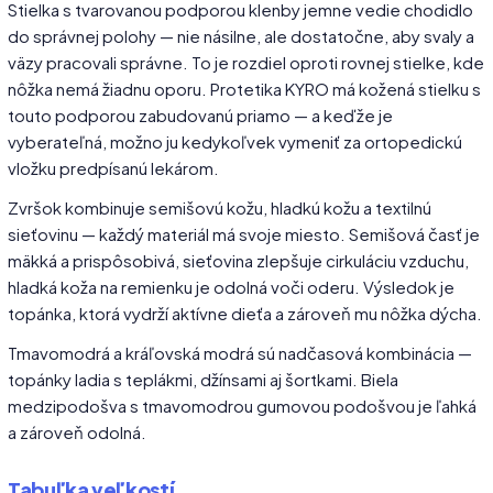
Stielka s tvarovanou podporou klenby jemne vedie chodidlo
do správnej polohy — nie násilne, ale dostatočne, aby svaly a
väzy pracovali správne. To je rozdiel oproti rovnej stielke, kde
nôžka nemá žiadnu oporu. Protetika KYRO má kožená stielku s
touto podporou zabudovanú priamo — a keďže je
vyberateľná, možno ju kedykoľvek vymeniť za ortopedickú
vložku predpísanú lekárom.
Zvršok kombinuje semišovú kožu, hladkú kožu a textilnú
sieťovinu — každý materiál má svoje miesto. Semišová časť je
mäkká a prispôsobivá, sieťovina zlepšuje cirkuláciu vzduchu,
hladká koža na remienku je odolná voči oderu. Výsledok je
topánka, ktorá vydrží aktívne dieťa a zároveň mu nôžka dýcha.
Tmavomodrá a kráľovská modrá sú nadčasová kombinácia —
topánky ladia s teplákmi, džínsami aj šortkami. Biela
medzipodošva s tmavomodrou gumovou podošvou je ľahká
a zároveň odolná.
Tabuľka veľkostí