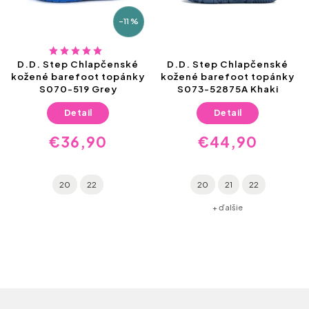
–11 %
D.D. Step Chlapčenské
D.D. Step Chlapčenské
kožené barefoot topánky
kožené barefoot topánky
S070-519 Grey
S073-52875A Khaki
Detail
Detail
€36,90
€44,90
20
22
20
21
22
+ ďalšie