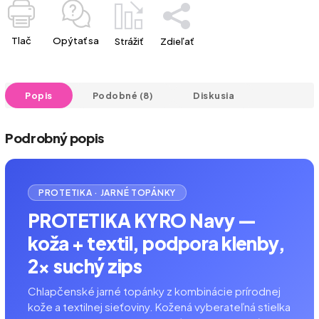
Tlač
Opýtať sa
Strážiť
Zdieľať
Popis
Podobné (8)
Diskusia
Podrobný popis
PROTETIKA · JARNÉ TOPÁNKY
PROTETIKA KYRO Navy —
koža + textil, podpora klenby,
2× suchý zips
Chlapčenské jarné topánky z kombinácie prírodnej
kože a textilnej sieťoviny. Kožená vyberateľná stielka