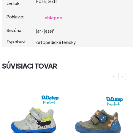
koža, textil
zvršok
:
Pohlavie
:
chlapec
Sezóna
:
jar - jeseň
Typ obuvi
:
ortopedické tenisky
SÚVISIACI TOVAR
Previous
Next