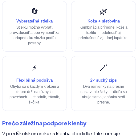
🔄
🌿
Vyberateľná stielka
Koža + sieťovina
Stielku možno vybrať,
Kombinácia prírodnej kože a
prevzdušniť alebo vymeniť za
textilu — odolnosť aj
ortopedickú vložku podľa
priedušnosť v jednej topánke.
potreby.
⚡
🪄
Flexibilná podošva
2× suchý zips
Ohýba sa s každým krokom a
Dva remienky na presné
dobre drží na rôznych
nastavenie šírky — dieťa sa
povrchoch — chodník, trávnik,
obuje samo, topánka sedí
škôlka.
presne.
Prečo záleží na podpore klenby
V predškolskom veku sa klenba chodidla stále formuje.