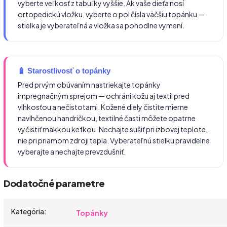
vyberte veľkosť z tabuľky vyššie. Ak vaše dieťa nosí
ortopedickú vložku, vyberte o pol čísla väčšiu topánku —
stielka je vyberateľná a vložka sa pohodlne vymení.
🧴 Starostlivosť o topánky
Pred prvým obúvaním nastriekajte topánky
impregnačným sprejom — ochráni kožu aj textil pred
vlhkosťou a nečistotami. Kožené diely čistite mierne
navlhčenou handričkou, textilné časti môžete opatrne
vyčistiť mäkkou kefkou. Nechajte sušiť pri izbovej teplote,
nie pri priamom zdroji tepla. Vyberateľnú stielku pravidelne
vyberajte a nechajte prevzdušniť.
Dodatočné parametre
Kategória
:
Topánky