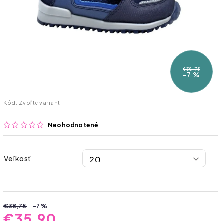
€38,75
–7 %
Kód:
Zvoľte variant
Neohodnotené
Veľkosť
€38,75
–7 %
€35,90