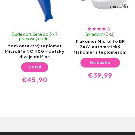
Bude doručené do 3 - 7
Skladom
(2 ks)
pracovných dní.
Tlakomer Microlife BP
Bezkontaktný teplomer
3AG1 automatický
Microlife NC 400 - detský
tlakomer s teplomerom
dizajn delfína
Do košíka
Detail
€39,99
€45,90