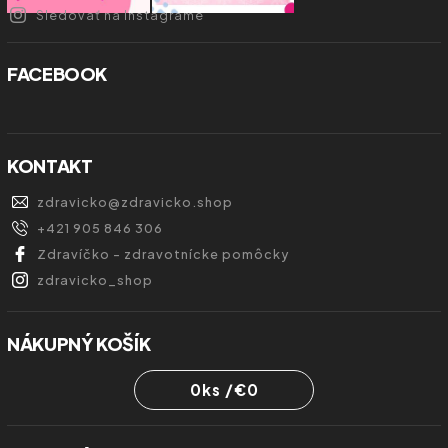
Sledovať na Instagrame
FACEBOOK
KONTAKT
zdravicko
@
zdravicko.shop
+421 905 846 306
Zdravíčko - zdravotnícke pomôcky
zdravicko_shop
NÁKUPNÝ KOŠÍK
0
ks /
€0