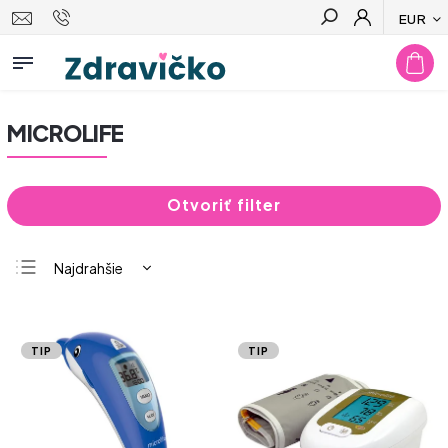
EUR
Hľadať
MICROLIFE
Otvoriť filter
Najdrahšie
Najlacnejšie
Najpredávanejšie
TIP
TIP
Abecedne