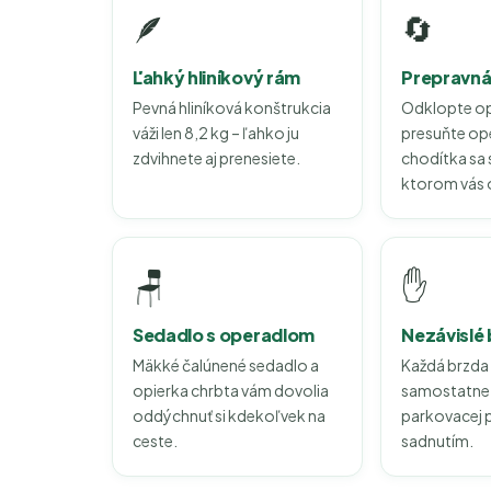
🪶
🔄
Ľahký hliníkový rám
Prepravná 
Pevná hliníková konštrukcia
Odklopte op
váži len 8,2 kg – ľahko ju
presuňte ope
zdvihnete aj prenesiete.
chodítka sa 
ktorom vás o
🪑
✋
Sedadlo s operadlom
Nezávislé
Mäkké čalúnené sedadlo a
Každá brzda
opierka chrbta vám dovolia
samostatne a
oddýchnuť si kdekoľvek na
parkovacej 
ceste.
sadnutím.