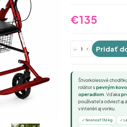
€135
Pridať d
Štvorkolesové chodít
rolátor s
pevným kovo
operadlom
. Vďaka
pr
používateľa odviezť aj 
v interiéri aj vonku.
✓ Nosnosť 136 kg
✓ L