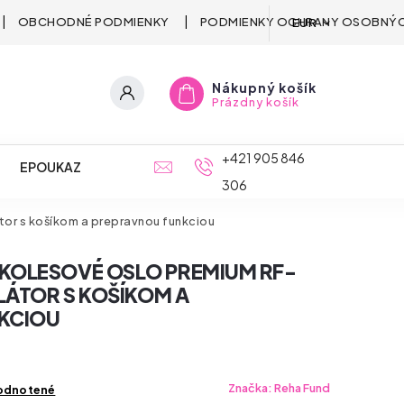
OBCHODNÉ PODMIENKY
PODMIENKY OCHRANY OSOBNÝC
EUR
Nákupný košík
Prázdny košík
+421 905 846
EPOUKAZ
306
or s košíkom a prepravnou funkciou
KOLESOVÉ OSLO PREMIUM RF-
LÁTOR S KOŠÍKOM A
KCIOU
Značka:
Reha Fund
odnotené