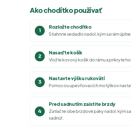
Ako chodítko používať
Rozložte chodítko
Stiahnite sedadlo nadol, kým sa rám úplne
Nasaďte košík
Vložte kovový košík do rámu a prikryte h
Nastavte výšku rukovätí
Pomocou upevňovacích motýlikov nastavt
Pred sadnutím zaistite brzdy
Zatlačte obe brzdové páky nadol, kým sa 
sadnúť.