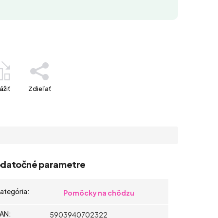
ážiť
Zdieľať
datočné parametre
ategória
:
Pomôcky na chôdzu
AN
:
5903940702322