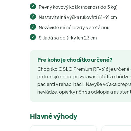
Pevný kovový košík (nosnosť do 5 kg)
Nastaviteľná výška rukovätí 81–91 cm
Nezávislé ručné brzdy s aretáciou
Skladá sa do šírky len 23 cm
Pre koho je chodítko určené?
Chodítko OSLO Premium RF-616 je určené o
potrebujú oporu pri vstávaní, státí a chôdzi. 
pacienti v rehabilitácii. Navyše vďaka prepra
nevládze, opierky nôh sa odklopia a asiste
Hlavné výhody