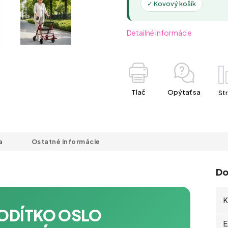
✓ Kovový košík
Detailné informácie
Tlač
Opýtať sa
Str
a
Ostatné informácie
Do
K
ODÍTKO OSLO
E