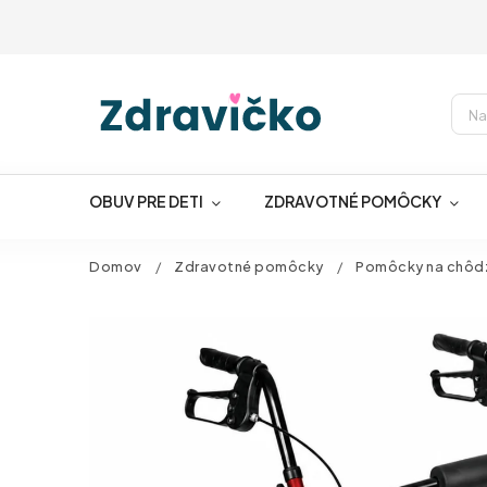
OBUV PRE DETI
ZDRAVOTNÉ POMÔCKY
Domov
/
Zdravotné pomôcky
/
Pomôcky na chôd