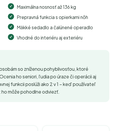
Maximálna nosnosť až 136 kg
Prepravná funkcia s opierkami nôh
Mäkké sedadlo a čalúnené operadlo
Vhodné do interiéru aj exteriéru
sobám so zníženou pohyblivosťou, ktoré
Ocenia ho seniori, ľudia po úraze či operácii aj
vnej funkcii poslúži ako 2 v 1 – keď používateľ
nt ho môže pohodlne odviezť.