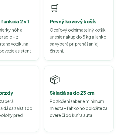
🛒
funkcia 2 v 1
Pevný kovový košík
ierky nôh a
Oceľový odnímateľný košík
radlo – z
unesie nákup do 5 kg a ľahko
stane vozík, na
sa vyberá pri prenášaní aj
dvezie asistent.
čistení.
📦
 brzdy
Skladá sa do 23 cm
 zaberá
Po zložení zaberie minimum
 dá sa zaistiť do
miesta – ľahko ho odložíte za
polohy pred
dvere či do kufra auta.