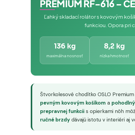
PREMIUM RF-616 – Č
Ľahký skladací rolátor s kovovým k
funkciou. Opora pri ch
136 kg
8,2 kg
maximálna nosnosť
nízka hmotnosť
Štvorkolesové chodítko OSLO Premium
pevným kovovým košíkom
a
pohodlný
prepravnej funkcii
s opierkami nôh môže
ručné brzdy
dávajú istotu v interiéri aj 