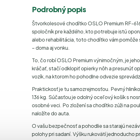
Podrobný popis
Štvorkolesové chodítko OSLO Premium RF-616 
spoločník pre každého, kto potrebuje istú oporu 
alebo rehabilitácia, toto chodítko vám pomôže
– doma aj vonku.
To, čo robí OSLO Premium výnimočným, je jeho
kráčať, stačí odklopiť opierky nôh a presunúť o
vozík, na ktorom ho pohodlne odvezie sprevád
Praktickosť je tu samozrejmosťou. Pevný hliníko
136 kg. Súčasťou je odolný oceľový košík s nos
osobné veci. Po zložení sa chodítko zúži na po
naložíte do auta.
O vašu bezpečnosť a pohodlie sa starajú nezávis
polohy pri sadaní. Výšku rukovätí jednoducho p