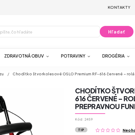
KONTAKTY
Hľadať
ZDRAVOTNÁ OBUV
POTRAVINY
DROGÉRIA
zu
/
Chodítko štvorkolesové OSLO Premium RF-616 červené – rolát
CHODÍTKO ŠTVOR
616 ČERVENÉ – RO
PREPRAVNOU FUN
Kód:
2459
TIP
Neoh