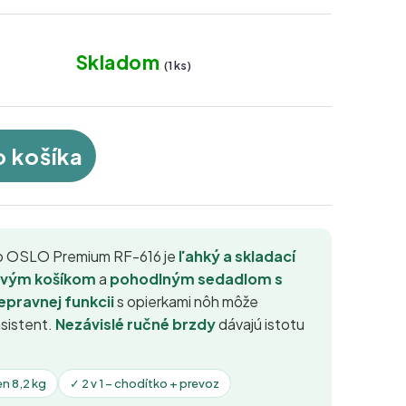
Skladom
(1 ks)
o košíka
ko OSLO Premium RF-616 je
ľahký a skladací
vým košíkom
a
pohodlným sedadlom s
epravnej funkcii
s opierkami nôh môže
asistent.
Nezávislé ručné brzdy
dávajú istotu
en 8,2 kg
✓ 2 v 1 – chodítko + prevoz