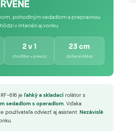
ERVENÉ
ošíkom, pohodlným sedadlom a prepravnou
ôdzi v interiéri aj vonku.
2 v 1
23 cm
chodítko + prevoz
zložené (šírka)
 RF-616 je
ľahký a skladací
rolátor s
m sedadlom s operadlom
. Vďaka
 používateľa odviezť aj asistent.
Nezávislé
vonku.