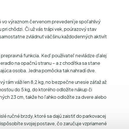
vo výraznom červenom prevedení je spoľahlivý
pri chôdzi. Či už vás trápi vek, poúrazový stav
 samostatne zvládnuť väčšinu každodenných aktivít
 prepravná funkcia. Keď používateľ nevládze ďalej
peradlo na opačnú stranu – a z chodítka sa stane
zajúca osoba. Jedna pomôcka tak nahradí dve.
vý rám váži len 8,2 kg, no bezpečne unesie záťaž až
nosťou do 5 kg, do ktorého odložíte nákup či
uhých 23 cm, takže ho ľahko odložíte za dvere alebo
lé ručné brzdy, ktoré sa dajú zaistiť do parkovacej
rispôsobíte svojej postave, čo zaručuje vzpriamené