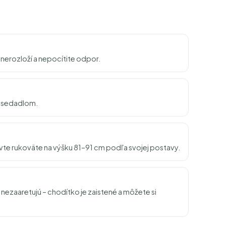
 nerozloží a nepocítite odpor.
o sedadlom.
e rukoväte na výšku 81–91 cm podľa svojej postavy.
nezaaretujú – chodítko je zaistené a môžete si