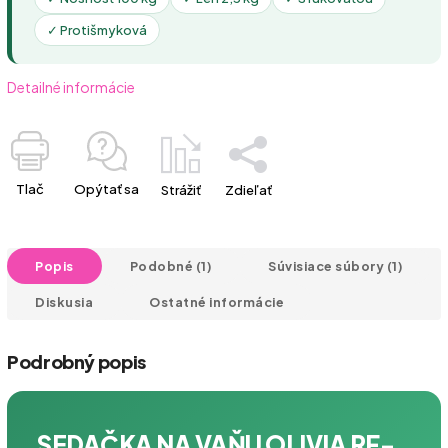
✓ Protišmyková
Detailné informácie
Tlač
Opýtať sa
Strážiť
Zdieľať
Popis
Podobné (1)
Súvisiace súbory (1)
Diskusia
Ostatné informácie
Podrobný popis
SEDAČKA NA VAŇU OLIVIA RF-