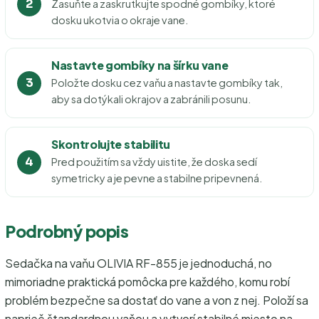
Zasuňte a zaskrutkujte spodné gombíky, ktoré
dosku ukotvia o okraje vane.
Nastavte gombíky na šírku vane
Položte dosku cez vaňu a nastavte gombíky tak,
aby sa dotýkali okrajov a zabránili posunu.
Skontrolujte stabilitu
Pred použitím sa vždy uistite, že doska sedí
symetricky a je pevne a stabilne pripevnená.
Podrobný popis
Sedačka na vaňu OLIVIA RF-855 je jednoduchá, no
mimoriadne praktická pomôcka pre každého, komu robí
problém bezpečne sa dostať do vane a von z nej. Položí sa
naprieč štandardnou vaňou a vytvorí stabilné miesto na