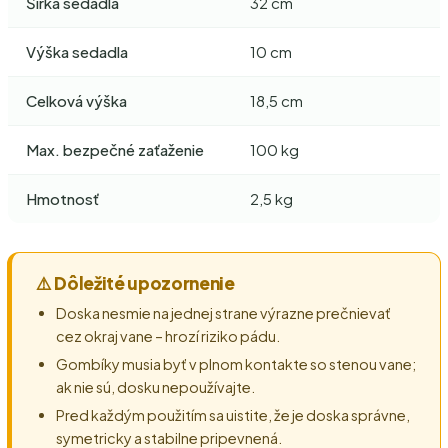
Šírka sedadla
32 cm
Výška sedadla
10 cm
Celková výška
18,5 cm
Max. bezpečné zaťaženie
100 kg
Hmotnosť
2,5 kg
⚠️ Dôležité upozornenie
Doska nesmie na jednej strane výrazne prečnievať
cez okraj vane – hrozí riziko pádu.
Gombíky musia byť v plnom kontakte so stenou vane;
ak nie sú, dosku nepoužívajte.
Pred každým použitím sa uistite, že je doska správne,
symetricky a stabilne pripevnená.