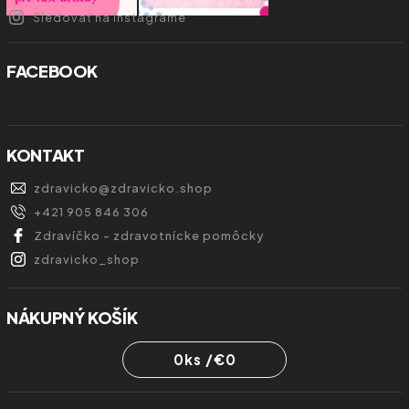
Sledovať na Instagrame
FACEBOOK
KONTAKT
zdravicko
@
zdravicko.shop
+421 905 846 306
Zdravíčko - zdravotnícke pomôcky
zdravicko_shop
NÁKUPNÝ KOŠÍK
0
ks /
€0