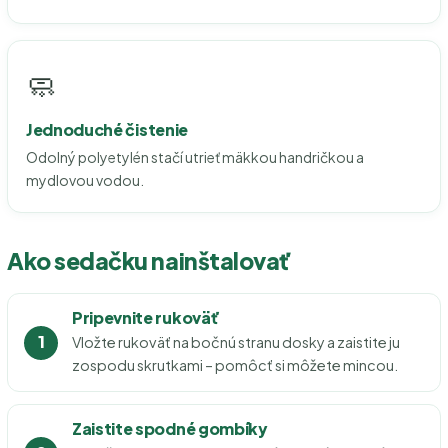
🧼
Jednoduché čistenie
Odolný polyetylén stačí utrieť mäkkou handričkou a
mydlovou vodou.
Ako sedačku nainštalovať
Pripevnite rukoväť
Vložte rukoväť na bočnú stranu dosky a zaistite ju
zospodu skrutkami – pomôcť si môžete mincou.
Zaistite spodné gombíky