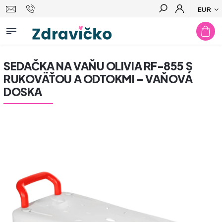
EUR
Hľadať
SEDAČKA NA VAŇU OLIVIA RF-855 S
RUKOVÄŤOU A ODTOKMI – VAŇOVÁ
DOSKA