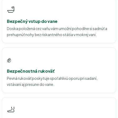
🛁
Bezpečný vstup do vane
Doska položená cez vaňu vám umožní pohodlne si sadnúť a
prehupnúť nohy bez riskantného státia v mokrej vani.
✊
Bezpečnostná rukoväť
Pevná rukoväť poskytuje spoľahlivú oporu pri sadaní,
vstávaní aj presune do vane.
🦶