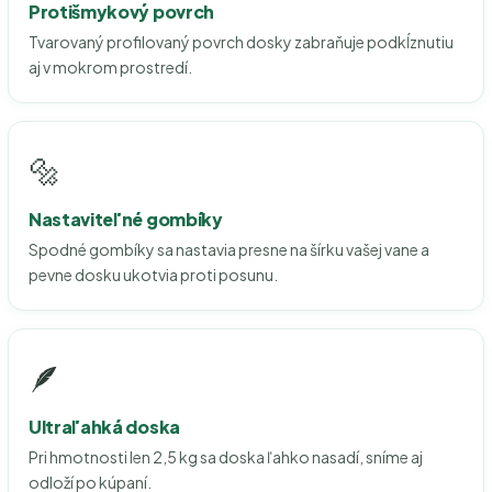
Protišmykový povrch
Tvarovaný profilovaný povrch dosky zabraňuje podkĺznutiu
aj v mokrom prostredí.
🔩
Nastaviteľné gombíky
Spodné gombíky sa nastavia presne na šírku vašej vane a
pevne dosku ukotvia proti posunu.
🪶
Ultraľahká doska
Pri hmotnosti len 2,5 kg sa doska ľahko nasadí, sníme aj
odloží po kúpaní.