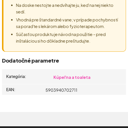
Na doske nestojte a nedvíhajte ju, keď na nej niekto
sedí.
Vhodná pre štandardné vane; v prípade pochybností
sa poraďte s lekárom alebo fyzioterapeutom.
Súčasťou produktu je návod na použitie – pred
inštaláciou si ho dôkladne preštudujte.
Dodatočné parametre
Kategória
:
Kúpeľna a toaleta
EAN
:
5903940702711