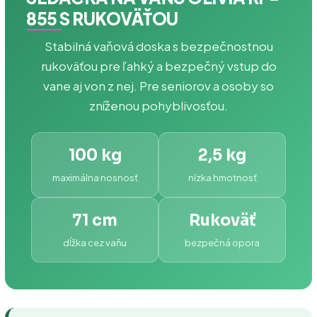
855 S RUKOVÄŤOU
Stabilná vaňová doska s bezpečnostnou
rukoväťou pre ľahký a bezpečný vstup do
vane aj von z nej. Pre seniorov a osoby so
zníženou pohyblivosťou.
100 kg
2,5 kg
maximálna nosnosť
nízka hmotnosť
71 cm
Rukoväť
dĺžka cez vaňu
bezpečná opora