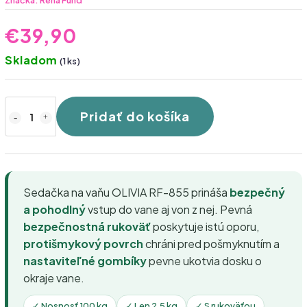
Značka:
Reha Fund
€39,90
Skladom
(1 ks)
Pridať do košíka
Sedačka na vaňu OLIVIA RF-855 prináša
bezpečný
a pohodlný
vstup do vane aj von z nej. Pevná
bezpečnostná rukoväť
poskytuje istú oporu,
protišmykový povrch
chráni pred pošmyknutím a
nastaviteľné gombíky
pevne ukotvia dosku o
okraje vane.
✓ Nosnosť 100 kg
✓ Len 2,5 kg
✓ S rukoväťou