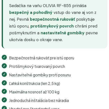
Sedačka na vaňu OLIVIA RF-855 prináša
bezpečný a pohodlný
vstup do vane aj von z
nej. Pevná
bezpečnostná rukoväť
poskytuje
istú oporu,
protišmykový povrch
chráni pred
pošmyknutím a
nastaviteľné gombíky
pevne
ukotvia dosku o okraje vane.
Bezpečnostná rukoväť pre istú oporu
Protišmykový tvarovaný povrch
Nastaviteľné gombíky proti posunu
Ľahká konštrukcia (len 2,5 kg)
Maximálna nosnosť až 100 kg
Jednoduchá inštalácia bez náradia
Vhodná pre štandardné vane