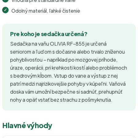
Odolný materiál, ľahké čistenie
Pre koho je sedačka určená?
Sedačka na vaňu OLIVIA RF-855 je určená
seniorom a ľuďom s dočasne alebo trvalo zníženou
pohyblivosťou – napríklad po mozgovej príhode,
úraze, operácii, pri krehkosti kostí alebo problémoch
s bedrovým kĺbom. Vstup do vane a výstup z nej
patrí medzi najrizikovejšie pohyby v kúpeľni. Vaňová
doska vám umožní bezpečne si sadnúť, prehupnúť
nohy a opäť vstať bez strachu z pošmyknutia.
Hlavné výhody