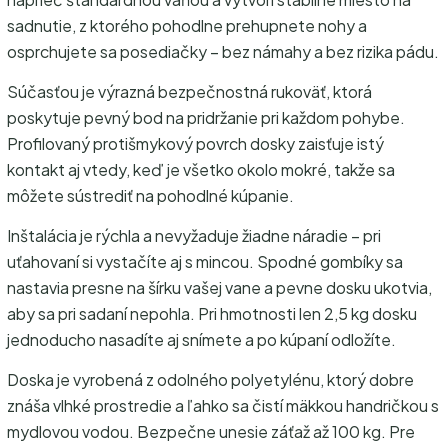
sadnutie, z ktorého pohodlne prehupnete nohy a
osprchujete sa posediačky – bez námahy a bez rizika pádu.
Súčasťou je výrazná bezpečnostná rukoväť, ktorá
poskytuje pevný bod na pridržanie pri každom pohybe.
Profilovaný protišmykový povrch dosky zaisťuje istý
kontakt aj vtedy, keď je všetko okolo mokré, takže sa
môžete sústrediť na pohodlné kúpanie.
Inštalácia je rýchla a nevyžaduje žiadne náradie – pri
uťahovaní si vystačíte aj s mincou. Spodné gombíky sa
nastavia presne na šírku vašej vane a pevne dosku ukotvia,
aby sa pri sadaní nepohla. Pri hmotnosti len 2,5 kg dosku
jednoducho nasadíte aj snímete a po kúpaní odložíte.
Doska je vyrobená z odolného polyetylénu, ktorý dobre
znáša vlhké prostredie a ľahko sa čistí mäkkou handričkou s
mydlovou vodou. Bezpečne unesie záťaž až 100 kg. Pre