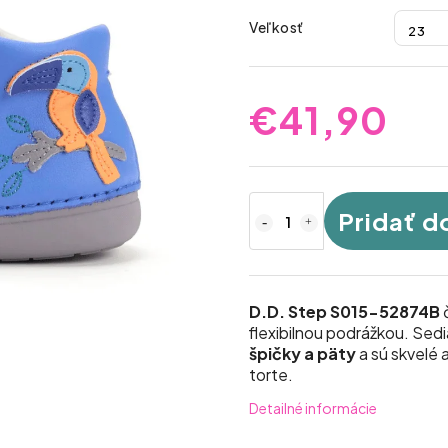
Veľkosť
€41,90
Pridať d
D.D. Step S015-52874B
flexibilnou podrážkou. Sedi
špičky a päty
a sú skvelé 
torte.
Detailné informácie