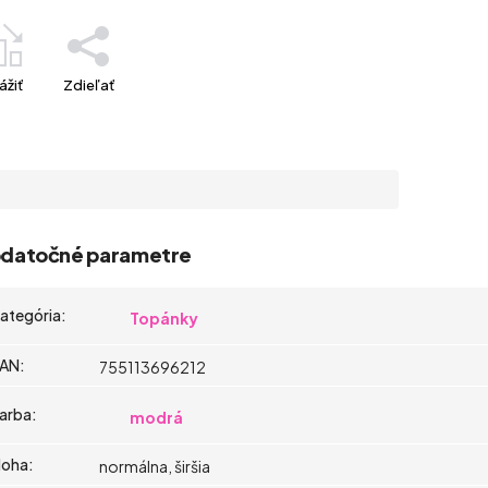
ážiť
Zdieľať
datočné parametre
ategória
:
Topánky
AN
:
755113696212
arba
:
modrá
oha
:
normálna, širšia