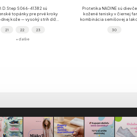
D.D.Step S066-41382 sú
Protetika NADINE sú dievč
enské topánky pre prvé kroky
kožené tenisky v čiernej fa
odnej kože — vysoký strih drží
kombinácia semišovej a lak
nok, 2× suchý zips uľahčuje
kože so striebornou hviez
21
22
23
30
vanie a flexibilná podošva
srdiečkom na boku. Štýlo
umožňuje prirodzený...
výrazné, no za...
+ ďalšie