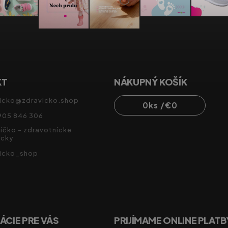
KT
NÁKUPNÝ KOŠÍK
icko
@
zdravicko.shop
0
ks /
€0
905 846 306
íčko - zdravotnícke
cky
vicko_shop
ÁCIE PRE VÁS
PRIJÍMAME ONLINE PLATB