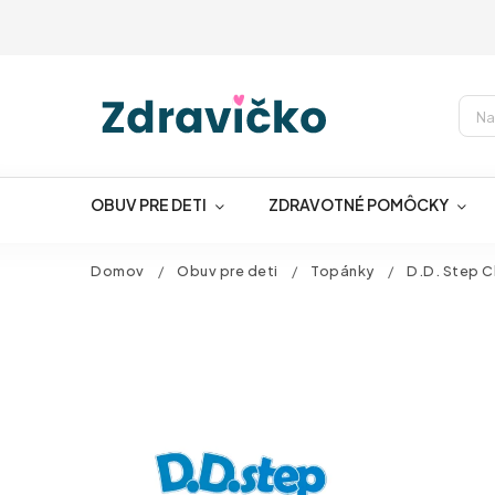
OBUV PRE DETI
ZDRAVOTNÉ POMÔCKY
Domov
/
Obuv pre deti
/
Topánky
/
D.D. Step 