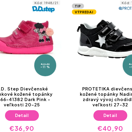
Kód:
1948/21
Kód:
TIP
VÝPREDAJ
€41,90
€
–11 %
–
.D. Step Dievčenské
PROTETIKA dievčen
nkové kožené topánky
kožené topánky Nadi
66-41382 Dark Pink -
zdravý vývoj chodid
veľkosti 20-25
veľkosti 27-32
Detail
Detail
€36,90
€40,90