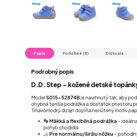
Popis
Podobné (8)
Diskusia
Podrobný popis
D.D. Step – kožené detské topánk
Model
S015-52874B
je navrhnutý tak, aby pod
ohybná tenšia podrážka a dostatok priestoru pr
Tmavomodrý dizajn dopĺňa nenútený motív pap
👣
Mäkká a flexibilná podrážka
– ideálna
pohyb chodidla
🦶
Pre normálnu/širšiu nôžku
– pohodlný