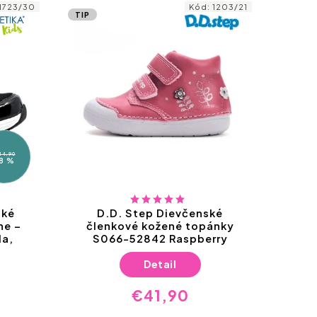
1723/30
Kód:
1203/21
TIP
44,90
8 %
ské
D.D. Step Dievčenské
D
ne –
členkové kožené topánky
ko
la,
S066-52842 Raspberry
S
pries
Detail
€41,90