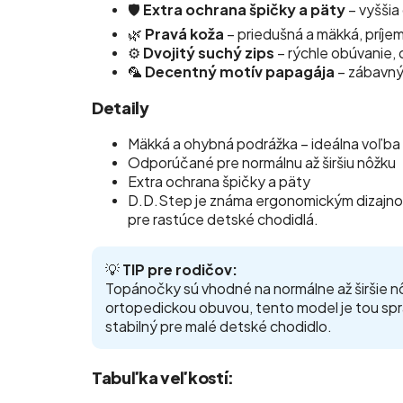
🛡️
Extra ochrana špičky a päty
– vyššia
🌿
Pravá koža
– priedušná a mäkká, príje
⚙️
Dvojitý suchý zips
– rýchle obúvanie, 
🦜
Decentný motív papagája
– zábavný 
Detaily
Mäkká a ohybná podrážka – ideálna voľba 
Odporúčané pre normálnu až širšiu nôžku
Extra ochrana špičky a päty
D.D.Step je známa ergonomickým dizajno
pre rastúce detské chodidlá.
💡
TIP pre rodičov:
Topánočky sú vhodné na normálne až širšie n
ortopedickou obuvou, tento model je tou sp
stabilný pre malé detské chodidlo.
Tabuľka veľkostí: