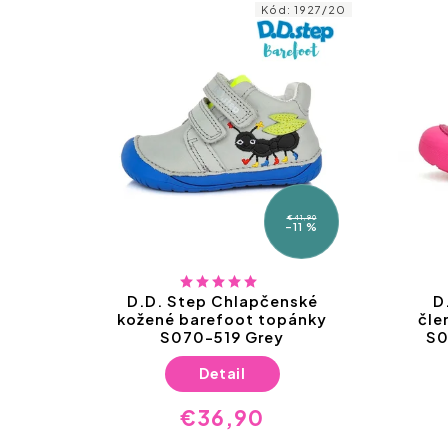
1284/25
Kód:
1927/20
€41,90
–11 %
ké
D.D. Step Chlapčenské
D
kové
kožené barefoot topánky
čle
Grey
S070-519 Grey
S0
Detail
€36,90