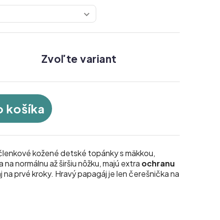
Zvoľte variant
o košíka
členkové kožené detské topánky s mäkkou,
a na normálnu až širšiu nôžku, majú extra
ochranu
aj na prvé kroky. Hravý papagáj je len čerešnička na