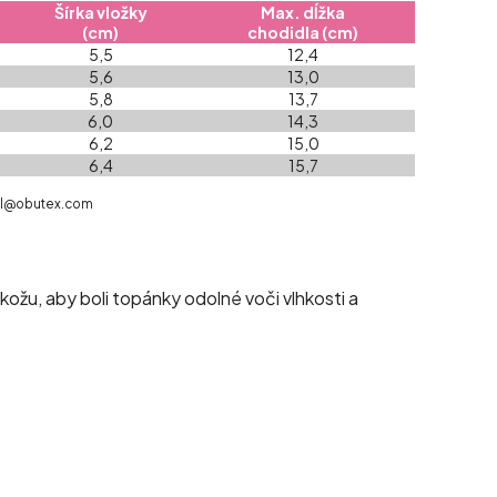
Šírka vložky
Max. dĺžka
(cm)
chodidla (cm)
5,5
12,4
5,6
13,0
5,8
13,7
6,0
14,3
6,2
15,0
6,4
15,7
mail@obutex.com
žu, aby boli topánky odolné voči vlhkosti a