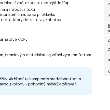
 odolnosť voči okopaniu a istejší došľap
P
mná aj na bosú nôžku
dobré pritiahnutie na priehlavku
S
detail, ktorý deti motivuje obuť sa
Š
o
aj na prvé kroky
Z
Z
m, prémiovými materiálmi a spoľahlivým komfortom
P
Š
ôžky. Ak hľadáte kompromis medzi barefoot a
rávnou voľbou – pohodlný, mäkký a zároveň