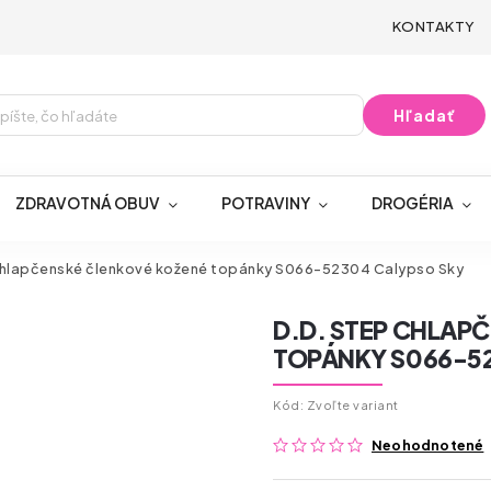
KONTAKTY
Hľadať
ZDRAVOTNÁ OBUV
POTRAVINY
DROGÉRIA
Chlapčenské členkové kožené topánky S066-52304 Calypso Sky
D.D. STEP CHLAP
TOPÁNKY S066-5
Kód:
Zvoľte variant
Neohodnotené