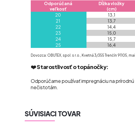
Odporúčaná
Dĺžka vložky
veľkosť
(cm)
20
13,1
21
13,7
22
14,4
23
15,0
24
15,7
25
16,4
Dovozca: OBUTEX, spol. s r.o., Kvetná 3/355 Trenčín 91105, 
❤️ Starostlivosť o topánočky:
Odporúčame používať impregnáciu na prírodnú ko
nečistotám.
SÚVISIACI TOVAR