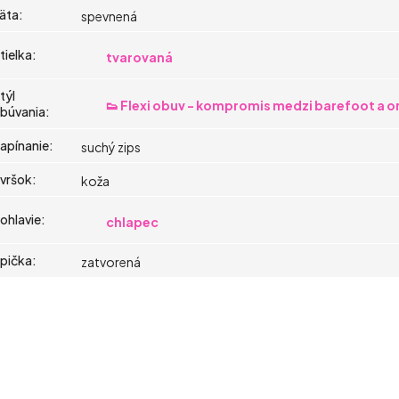
äta
:
spevnená
tielka
:
tvarovaná
týl
👟 Flexi obuv - kompromis medzi barefoot a 
búvania
:
apínanie
:
suchý zips
vršok
:
koža
ohlavie
:
chlapec
pička
:
zatvorená