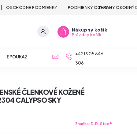
OBCHODNÉ PODMIENKY
PODMIENKY OCHRANY OSOBNÝC
EUR
Nákupný košík
Prázdny košík
+421 905 846
EPOUKAZ
306
ČENSKÉ ČLENKOVÉ KOŽENÉ
2304 CALYPSO SKY
Značka:
D.D. Step®