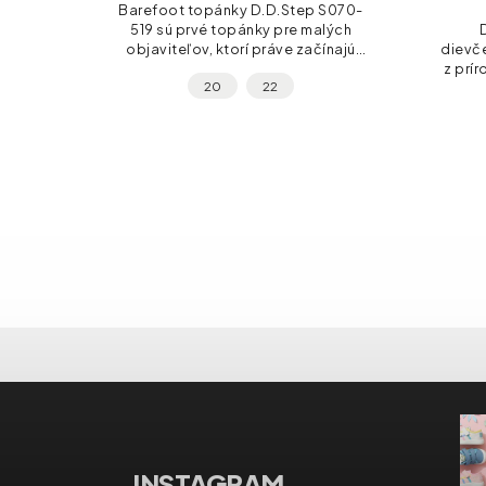
ššie
Barefoot topánky D.D.Step S070-
y z
519 sú prvé topánky pre malých
itovej
objaviteľov, ktorí práve začínajú
dievč
iroká
spoznávať svet. Vyrobené z
z prír
20
22
ká
prírodnej kože s ultra-flexibilnou a
čle
ľahkou podrážkou....
obú
INSTAGRAM