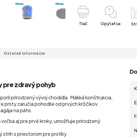
Tlač
Opýtať sa
Str
Ostatné informácie
Do
y pre zdravý pohyb
K
poril prirodzený vývoj chodidla. Mäkká konštrukcia,
E
e prsty zaručia pohodlie od prvých krôčikov.
agája na päte.
F
 voľba aj pre prvé kroky, umožňuje prirodzený
N
 strih s priestorom pre prstíky