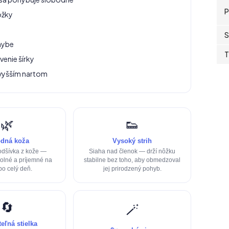
P
ôžky
S
hybe
T
venie šírky
 vyšším nartom
🌿
👟
odná koža
Vysoký strih
odšívka z kože —
Siaha nad členok — drží nôžku
olné a príjemné na
stabilne bez toho, aby obmedzoval
po celý deň.
jej prirodzený pohyb.
🔄
🪄
eľná stielka