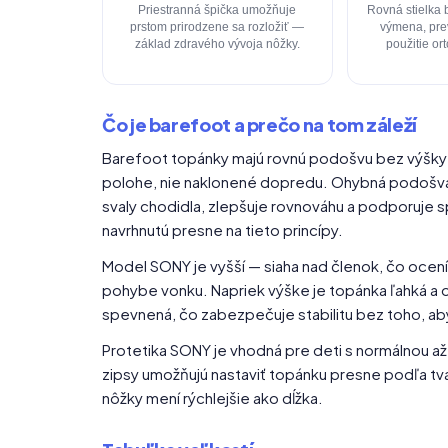
Priestranná špička umožňuje
Rovná stielka 
prstom prirodzene sa rozložiť —
výmena, pre
základ zdravého vývoja nôžky.
použitie or
Čo je barefoot a prečo na tom záleží
Barefoot topánky majú rovnú podošvu bez výšky v
polohe, nie naklonené dopredu. Ohybná podošva 
svaly chodidla, zlepšuje rovnováhu a podporuje 
navrhnutú presne na tieto princípy.
Model SONY je vyšší — siaha nad členok, čo ocení
pohybe vonku. Napriek výške je topánka ľahká a o
spevnená, čo zabezpečuje stabilitu bez toho, 
Protetika SONY je vhodná pre deti s normálnou až
zipsy umožňujú nastaviť topánku presne podľa tvar
nôžky mení rýchlejšie ako dĺžka.