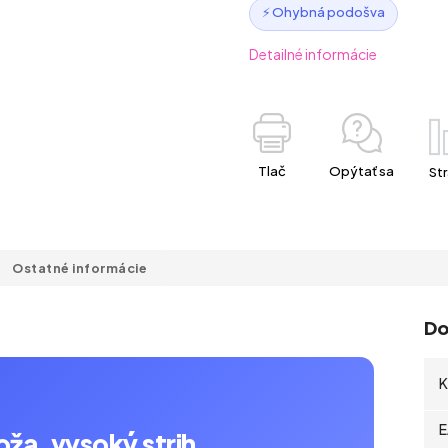
⚡ Ohybná podošva
Detailné informácie
Tlač
Opýtať sa
Str
Ostatné informácie
Do
K
E
a, vysoký strih