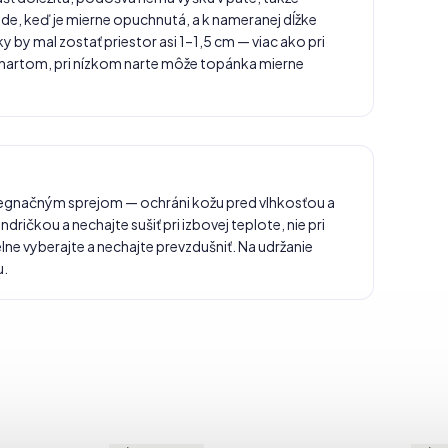
e, keď je mierne opuchnutá, a k nameranej dĺžke
 by mal zostať priestor asi 1–1,5 cm — viac ako pri
m nartom, pri nízkom narte môže topánka mierne
egnačným sprejom — ochráni kožu pred vlhkosťou a
ričkou a nechajte sušiť pri izbovej teplote, nie pri
lne vyberajte a nechajte prevzdušniť. Na udržanie
u.