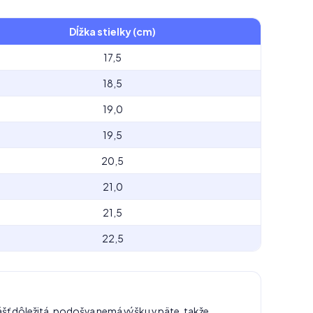
Dĺžka stielky (cm)
17,5
18,5
19,0
19,5
20,5
21,0
21,5
22,5
ášť dôležitá, podošva nemá výšku v päte, takže