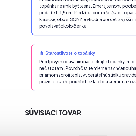
topánka nesmie byť tesná. Zmerajte nohu poobed
pridajte 1–1,5 cm. Medzi palcom a špičkou topánky
klasickej obuvi. SONY je vhodná pre deti s vyšší
povolávať okolo členka.
🧴 Starostlivosť o topánky
Pred prvým obúvaním nastriekajte topánky impr
nečistotami. Povrch čistite mierne navlhčenou hand
priamom zdroji tepla. Vyberateľnú stielku pravide
pružnosti kože použite bezfarebnú krému na kož
SÚVISIACI TOVAR