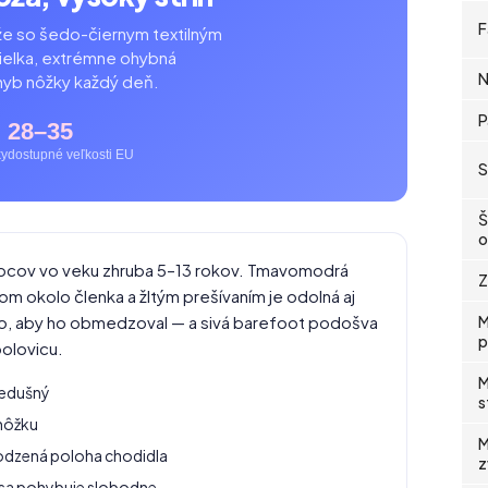
F
že so šedo-čiernym textilným
tielka, extrémne ohybná
N
hyb nôžky každý deň.
P
28–35
ky
dostupné veľkosti EU
S
Š
o
apcov vo veku zhruba 5–13 rokov. Tmavomodrá
Z
om okolo členka a žltým prešívaním je odolná aj
ho, aby ho obmedzoval — a sivá barefoot podošva
M
p
polovicu.
M
iedušný
s
 nôžku
M
rodzená poloha chodidla
z
sa pohybuje slobodne