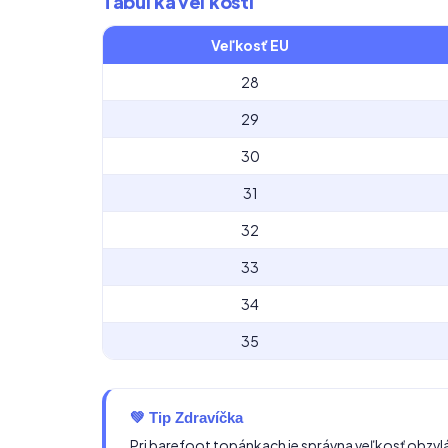
Tabuľka veľkostí
Veľkosť EU
28
29
30
31
32
33
34
35
💚 Tip Zdravíčka
Pri barefoot topánkach je správna veľkosť obzvl