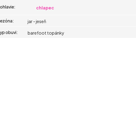
ohlavie
:
chlapec
ezóna
:
jar - jeseň
yp obuvi
:
barefoot topánky