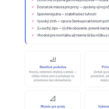
Dostatok miesta pre prsty — správny vývoj n
Spevnená päta — stabilita bez tuhosti
Vysoký strih — opora členka pri aktívnom po
2× suchý zips — rýchle obúvanie, presné nasta
Vhodné pre normálnu až mierne širšiu nôžku s
🦶
Barefoot podošva
Prír
Rovná, extrémne ohybná a tenká —
Zvršok aj p
nôžka vníma zem a pohybuje sa
priedušné, od
prirodzene bez obmedzenia.
dotyk 
📐
Miesto pre prsty
Vyberat