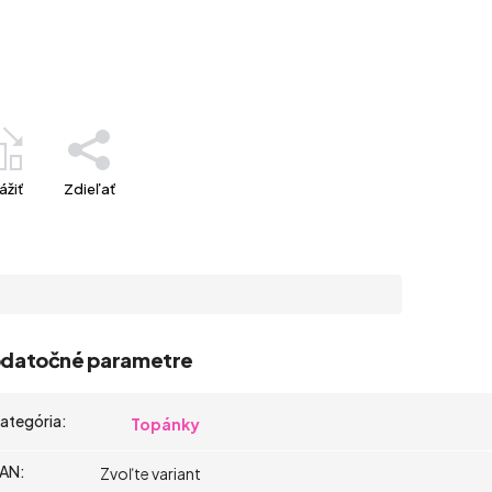
ážiť
Zdieľať
datočné parametre
ategória
:
Topánky
AN
:
Zvoľte variant