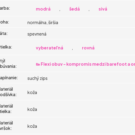
arba
:
modrá
,
šedá
,
sivá
oha
:
normálna, širšia
äta
:
spevnená
tielka
:
vyberateľná
,
rovná
týl
👟 Flexi obuv - kompromis medzi barefoot a 
búvania
:
apínanie
:
suchý zips
ateriál
koža
odšívka
:
ateriál
koža
tielka
:
ateriál
koža
vršok
: