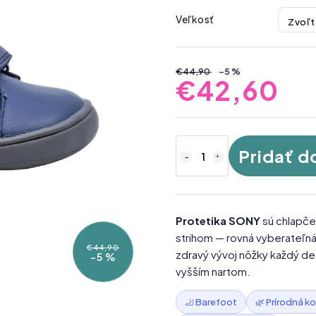
Veľkosť
€44,90
–5 %
€42,60
Pridať d
Protetika SONY
sú chlapče
strihom — rovná vyberateľná
€44,90
zdravý vývoj nôžky každý deň
–5 %
vyšším nartom.
🦶 Barefoot
🌿 Prírodná k