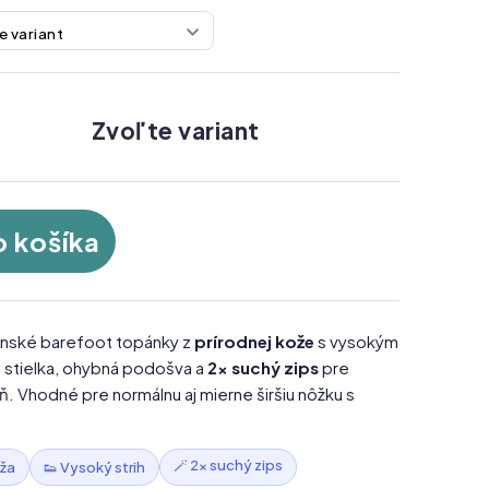
Zvoľte variant
o košíka
nské barefoot topánky z
prírodnej kože
s vysokým
 stielka, ohybná podošva a
2× suchý zips
pre
. Vhodné pre normálnu aj mierne širšiu nôžku s
🪄 2× suchý zips
oža
👟 Vysoký strih