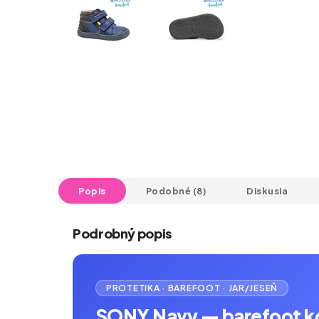
Popis
Podobné (8)
Diskusia
Podrobný popis
PROTETIKA · BAREFOOT · JAR/JESEŇ
SONY Navy — barefoot kož