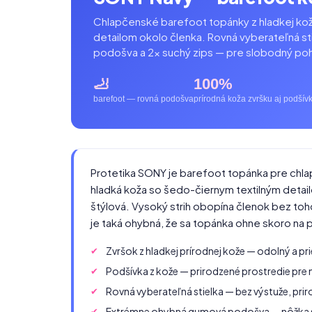
Chlapčenské barefoot topánky z hladkej ko
detailom okolo členka. Rovná vyberateľná s
podošva a 2× suchý zips — pre slobodný po
🦶
100%
barefoot — rovná podošva
prírodná koža zvršku aj podšív
Protetika SONY je barefoot topánka pre chl
hladká koža so šedo-čiernym textilným detail
štýlová. Vysoký strih obopína členok bez to
je taká ohybná, že sa topánka ohne skoro na 
Zvršok z hladkej prírodnej kože — odolný a pr
Podšívka z kože — prirodzené prostredie pre
Rovná vyberateľná stielka — bez výstuže, pri
Extrémne ohybná gumová podošva — nôžka 