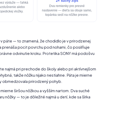
2× suchý zips
bez výstuže — ľahká
Dva remienky pre presné
vzdušnenie alebo
nastavenie — dieťa sa obuje samo,
topedickej vložky.
topánka sedí na nôžke presne.
 päte — to znamená, že chodidlo je v prirodzenej
prenáša pocit povrchu pod nohami, čo posilňuje
správne odvinutie kroku. Protetika SONY má podošvu
te najmä pri prechode do školy alebo pri aktívnejšom
hybná, takže nôžku nijako nestiahne. Päta je mierne
aby obmedzovala prirodzený pohyb.
 mierne širšou nôžkou a vyšším nartom. Dva suché
u nôžky — to je dôležité najmä u detí, kde sa šírka