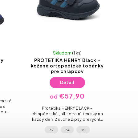
Skladom
(1 ks)
vy
PROTETIKA HENRY Black –
kožené ortopedické topánky
pre chlapcov
Detail
€57,90
od
čenské
e s
Protetika HENRY BLACK –
nou
chlapčenské „all-terrain“ tenisky na
jú na
každý deň. 2 suché zipsy pre rýchle
tomicky
obutie, pevnejšia podrážka do
32
34
35
školy aj na ihrisko a spevnená
špička proti...