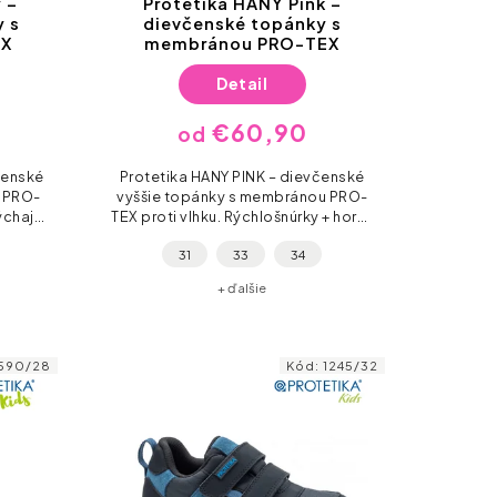
 –
Protetika HANY Pink –
y s
dievčenské topánky s
EX
membránou PRO-TEX
Detail
€60,90
od
čenské
Protetika HANY PINK – dievčenské
u PRO-
vyššie topánky s membránou PRO-
ýchajú.
TEX proti vlhku. Rýchlošnúrky + horný
gumená
suchý zips, gumená špička a pružná
31
33
34
ady na
podošva – ready na školu, ihrisko
aj...
+ ďalšie
590/28
Kód:
1245/32