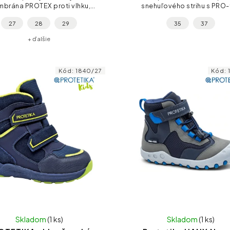
brána PROTEX proti vlhku,
snehuľového strihu s PRO-
ružná gumová podrážka,
membránou – kombinácia n
27
28
29
35
37
vnená päta a suchy zips na
kože a hrubotkanej textílie 
lepšie dotiahnutie....
nožičky suché aj pri broden
+ ďalšie
Kód:
1840/27
Kód:
Skladom
(1 ks)
Skladom
(1 ks)