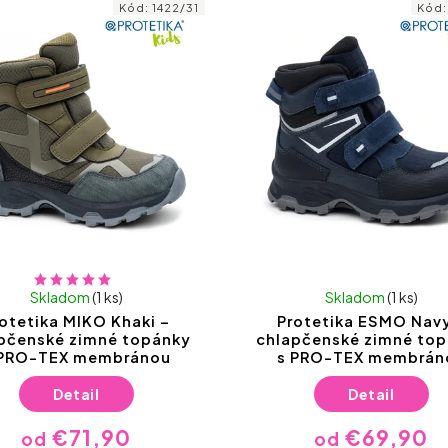
Kód:
1422/31
Kód
Skladom
(1 ks)
Skladom
(1 ks)
otetika MIKO Khaki –
Protetika ESMO Navy
pčenské zimné topánky
chlapčenské zimné to
 PRO-TEX membránou
s PRO-TEX membrán
Detail
Detail
€71,90
€69,90
od
od