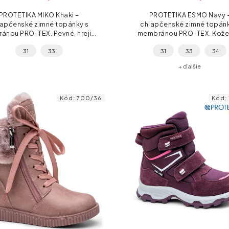
PROTETIKA MIKO Khaki –
PROTETIKA ESMO Navy 
lapčenské zimné topánky s
chlapčenské zimné topánk
ánou PRO-TEX. Pevné, hrejivé
membránou PRO-TEX. Kože
deodolné – ideálne na zimné
textilný zvršok, teplá kožuš
31
33
31
33
34
ravy aj bežné nosenie. Dva
reflexné prvky a 2× suchý zi
hé zipsy pre jednoduché...
rýchle obúvanie. Ideálne na
+ ďalšie
Kód:
700/36
Kód: