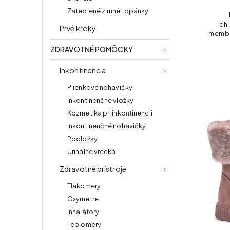
Zateplené zimné topánky
ch
Prvé kroky
membr
a vo
ZDRAVOTNÉ POMÔCKY
výp
suc
Inkontinencia
Plienkové nohavičky
Inkontinenčné vložky
Kozmetika pri inkontinencii
Inkontinenčné nohavičky
Podložky
Urinálne vrecká
Zdravotné prístroje
Tlakomery
Oxymetre
Inhalátory
Teplomery