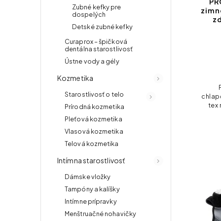
PR
Zubné kefky pre
zimn
dospelých
z
Detské zubné kefky
Curaprox – špičková
dentálna starostlivosť
Ústne vody a gély
Kozmetika
Starostlivosť o telo
chlap
tex
Prírodná kozmetika
text
Pleťová kozmetika
kožo
Vlasová kozmetika
s
Telová kozmetika
Intímna starostlivosť
Dámske vložky
Tampóny a kalíšky
Intímne prípravky
Menštruačné nohavičky