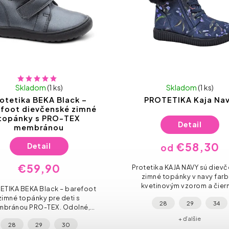
Skladom
(1 ks)
Skladom
(1 ks)
otetika BEKA Black –
PROTETIKA Kaja Na
foot dievčenské zimné
topánky s PRO-TEX
Detail
membránou
€58,30
Detail
od
€59,90
Protetika KAJA NAVY sú diev
zimné topánky v navy farb
kvetinovým vzorom a čier
ETIKA BEKA Black – barefoot
kožušinkou pri leme. Zapína
zimné topánky pre deti s
28
29
34
zips aj šnúrky, stielka je ana
bránou PRO-TEX. Odolné,
tvarovaná a...
lé a ohybné, v univerzálnej
+ ďalšie
28
29
30
ernej farbe, ktorá sadne ku