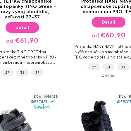
OTETIKA chlapčenské
Protetika HANY Navy
é topánky TINO Green –
chlapčenské topánk
dravý vývoj chodidla,
membránou PRO-T
veľkosti 27-37
Detail
Detail
€60,90
od
€61,90
od
Protetika HANY NAVY – chlap
Protetika TINO GREEN sú
vyššie topánky s membráno
čenské zimné topánky s PRO-
TEX. Vode odolajú, no stále d
 membránou – nepremokavá
Rýchlošnúrky + suchý zips, 
27
31
33
ília kombinovaná s prírodnou
špička a pružná podošva = re
27
36
37
u zaručí, že nožičky zostanú
školu,...
+ ďalšie
uché aj v snehu a daždi....
Kód:
1446/28
Kód:
1