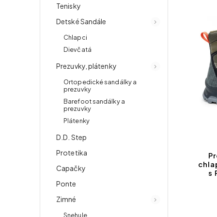
Tenisky
Detské Sandále
Chlapci
Dievčatá
Prezuvky, plátenky
Ortopedické sandálky a
prezuvky
Barefoot sandálky a
prezuvky
Plátenky
D.D. Step
Protetika
Pr
chla
Capačky
s
Ponte
Zimné
Snehule