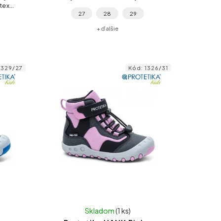
tex
suchý zips držia nohu pevne, pružná
27
28
29
ubuk
podošva zvládne školu, ihrisko aj
udrží
krúžky....
+ ďalšie
í...
1329/27
Kód:
1326/31
Skladom
(1 ks)