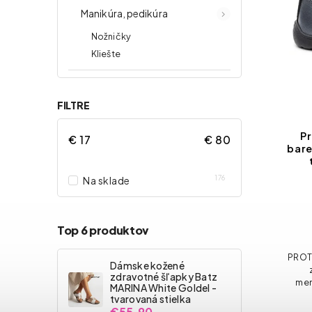
Manikúra, pedikúra
Nožničky
Kliešte
FILTRE
Pr
€
17
€
80
bare
176
Na sklade
Top 6 produktov
PROT
Dámske kožené
zdravotné šľapky Batz
mem
MARINA White Goldel -
tep
tvarovaná stielka
či
€55,90