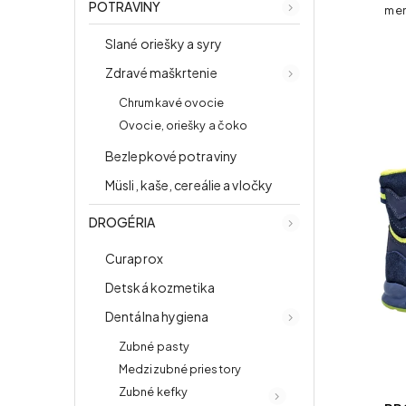
POTRAVINY
mem
p
Slané oriešky a syry
spe
Zdravé maškrtenie
Chrumkavé ovocie
Ovocie, oriešky a čoko
Bezlepkové potraviny
Müsli, kaše, cereálie a vločky
DROGÉRIA
Curaprox
Detská kozmetika
Dentálna hygiena
Zubné pasty
Medzizubné priestory
Zubné kefky