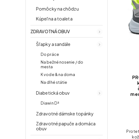
Pomôcky na chôdzu
Kúpeľna a toaleta
ZDRAVOTNÁ OBUV
Šľapky a sandále
Do práce
Na bežné nosenie / do
mesta
K vode & na doma
PR
Na dlhé státie
Diabetická obuv
me
Diawin D³
Zdravotné dámske topánky
Zdravotné papuče a domáca
obuv
Prote
kož