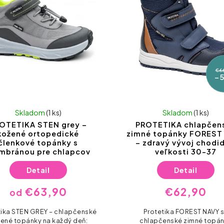
€6
–
Skladom
(1 ks)
Skladom
(1 ks)
OTETIKA STEN grey –
PROTETIKA chlapčen
kožené ortopedické
zimné topánky FOREST
členkové topánky s
– zdravý vývoj chodid
mbránou pre chlapcov
veľkosti 30-37
Detail
Detail
€63,90
€62,90
od
tika STEN GREY – chlapčenské
Protetika FOREST NAVY 
ené topánky na každý deň:
chlapčenské zimné topá