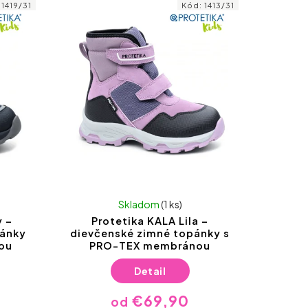
:
1419/31
Kód:
1413/31
Skladom
(1 ks)
 –
Protetika KALA Lila –
pánky
dievčenské zimné topánky s
ou
PRO-TEX membránou
Detail
€69,90
od