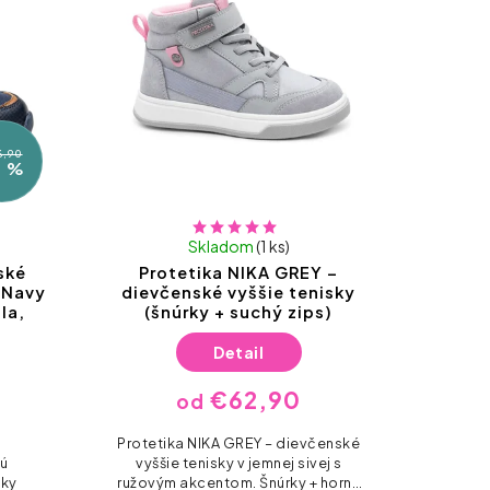
6,90
5 %
Skladom
(1 ks)
ské
Protetika NIKA GREY –
 Navy
dievčenské vyššie tenisky
la,
(šnúrky + suchý zips)
Detail
€62,90
od
Protetika NIKA GREY – dievčenské
sú
vyššie tenisky v jemnej sivej s
nky
ružovým akcentom. Šnúrky + horný