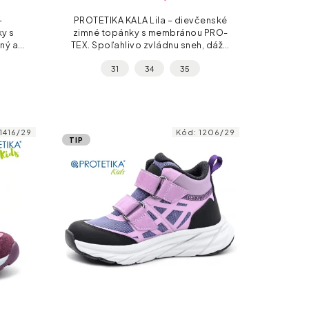
–
PROTETIKA KALA Lila – dievčenské
y s
zimné topánky s membránou PRO-
ný a
TEX. Spoľahlivo zvládnu sneh, dážď
ina,
aj mráz. Pevná podrážka, teplá
31
34
35
ps pre
kožušina a 2× suchý zips pre
...
jednoduché...
1416/29
Kód:
1206/29
TIP