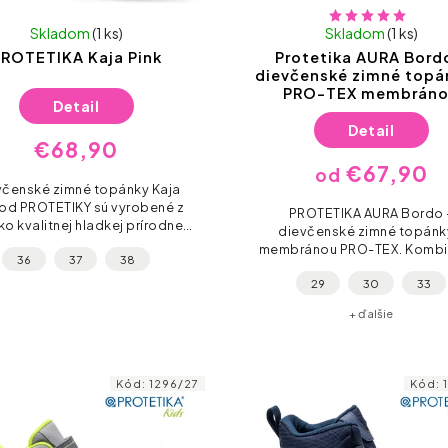
Skladom
(1 ks)
Skladom
(1 ks)
ROTETIKA Kaja Pink
Protetika AURA Bord
dievčenské zimné topá
PRO-TEX membrán
Detail
Detail
€68,90
€67,90
od
včenské zimné topánky Kaja
 od PROTETIKY sú vyrobené z
PROTETIKA AURA Bordo 
o kvalitnej hladkej prírodnej
dievčenské zimné topánk
teľnej kože, ktorá je odolná
membránou PRO-TEX. Kombi
36
37
38
 vlhkosti. Jemná ružová farba
kože, textilu a teplej kožušiny
dodáva...
29
30
33
pred chladom aj vlhkosťou.
suché zipsy pre rýchle..
+ ďalšie
Kód:
1296/27
Kód: