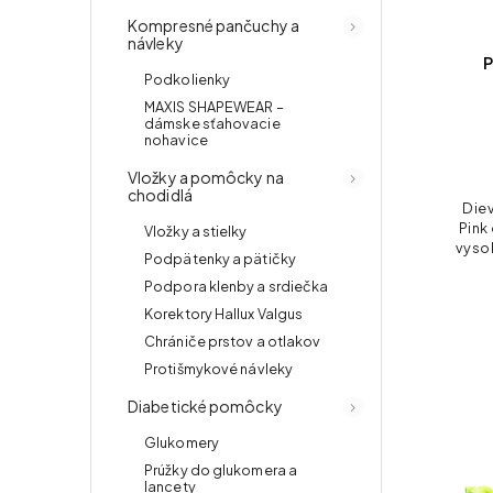
Kompresné pančuchy a
návleky
P
Podkolienky
MAXIS SHAPEWEAR –
dámske sťahovacie
nohavice
Vložky a pomôcky na
chodidlá
Die
Pink
Vložky a stielky
vysok
Podpätenky a pätičky
umýva
Podpora klenby a srdiečka
voči
Korektory Hallux Valgus
Chrániče prstov a otlakov
Protišmykové návleky
Diabetické pomôcky
Glukomery
Prúžky do glukomera a
lancety