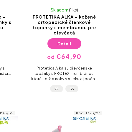
Skladom
(1 ks)
o –
PROTETIKA ALKA – kožené
nky s
ortopedické členkové
ou
topánky s membránou pre
dievčatá
Detail
€64,90
od
–
y s
Protetika Alka sú dievčenské
nácia
topánky s PROTEX membránou,
 chráni
ktoré udržia nohy v suchu aj počas
 Dva
daždivých dní. Vďaka mäkkej
29
35
.
podrážke a pohodlnému strihu sú
ideálne na každodenné...
1843/35
Kód:
1323/27