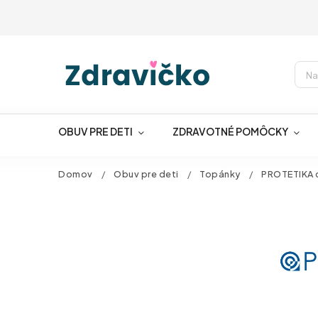
OBUV PRE DETI
ZDRAVOTNÉ POMÔCKY
Domov
/
Obuv pre deti
/
Topánky
/
PROTETIKA c