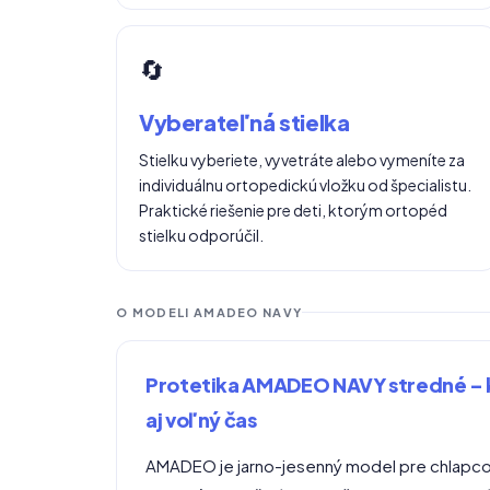
🔄
Vyberateľná stielka
Stielku vyberiete, vyvetráte alebo vymeníte za
individuálnu ortopedickú vložku od špecialistu.
Praktické riešenie pre deti, ktorým ortopéd
stielku odporúčil.
O MODELI AMADEO NAVY
Protetika AMADEO NAVY stredné – 
aj voľný čas
AMADEO je jarno-jesenný model pre chlapcov,