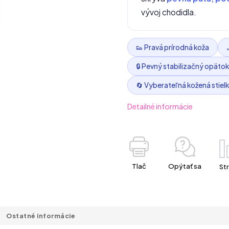
vývoj chodidla.
👟 Pravá prírodná koža
🔒 Pevný stabilizačný opätok
🔄 Vyberateľná kožená stiel
Detailné informácie
Tlač
Opýtať sa
Str
Ostatné informácie