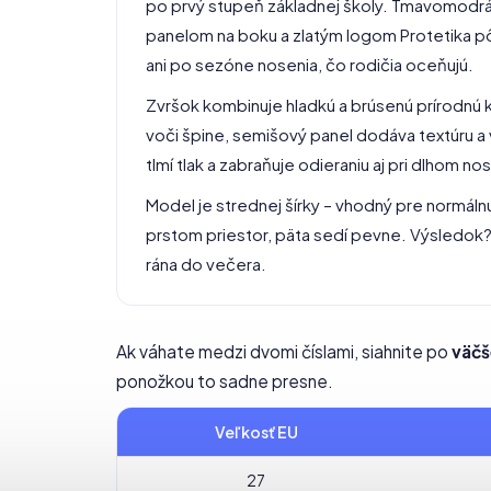
po prvý stupeň základnej školy. Tmavomodr
panelom na boku a zlatým logom Protetika p
ani po sezóne nosenia, čo rodičia oceňujú.
Zvršok kombinuje hladkú a brúsenú prírodnú k
voči špine, semišový panel dodáva textúru a 
tlmí tlak a zabraňuje odieraniu aj pri dlhom nos
Model je strednej šírky – vhodný pre normálnu
prstom priestor, päta sedí pevne. Výsledok
rána do večera.
Ak váhate medzi dvomi číslami, siahnite po
väčš
ponožkou to sadne presne.
Veľkosť EU
27