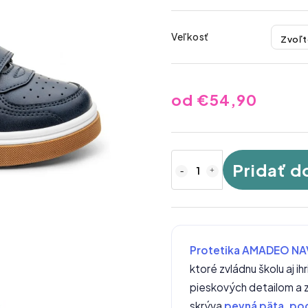
Veľkosť
od
€54,90
Pridať d
Protetika AMADEO NA
ktoré zvládnu školu aj 
pieskových detailom a z
skrýva
pevná päta, po