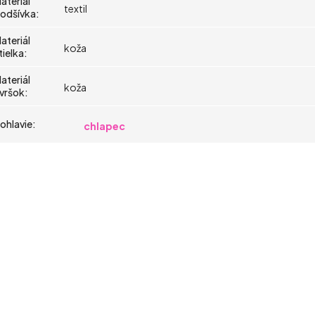
ateriál
textil
odšívka
:
ateriál
koža
tielka
:
ateriál
koža
vršok
:
ohlavie
:
chlapec