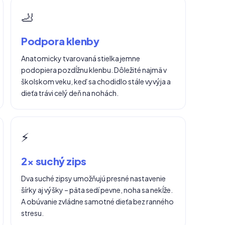
🦶
Podpora klenby
Anatomicky tvarovaná stielka jemne
podopiera pozdĺžnu klenbu. Dôležité najmä v
školskom veku, keď sa chodidlo stále vyvýja a
dieťa trávi celý deň na nohách.
⚡
2× suchý zips
Dva suché zipsy umožňujú presné nastavenie
šírky aj výšky – päta sedí pevne, noha sa nekĺže.
A obúvanie zvládne samotné dieťa bez ranného
stresu.