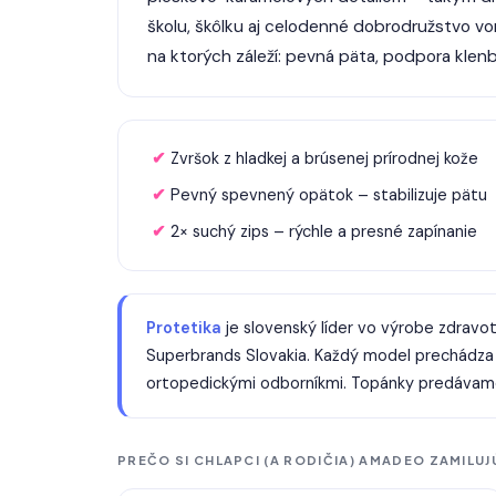
školu, škôlku aj celodenné dobrodružstvo v
na ktorých záleží: pevná päta, podpora klenb
✔ Zvršok z hladkej a brúsenej prírodnej kože
✔ Pevný spevnený opätok – stabilizuje pätu
✔ 2× suchý zips – rýchle a presné zapínanie
Protetika
je slovenský líder vo výrobe zdravo
Superbrands Slovakia. Každý model prechádza k
ortopedickými odborníkmi. Topánky predávame
PREČO SI CHLAPCI (A RODIČIA) AMADEO ZAMILUJ