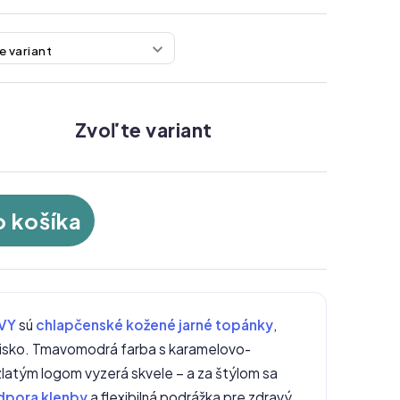
Zvoľte variant
o košíka
VY
sú
chlapčenské kožené jarné topánky
,
ihrisko. Tmavomodrá farba s karamelovo-
latým logom vyzerá skvele – a za štýlom sa
dpora klenby
a flexibilná podrážka pre zdravý