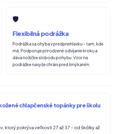
🛡️
Flexibilná podrážka
Podrážka sa ohýba v predpriehlavku – tam, kde
má. Podporuje prirodzené odvíjanie kroku a
dáva nožičke slobodu pohybu. Vzor na
podrážke navyše chráni pred šmýkaním.
kožené chlapčenské topánky pre školu
 ktorý pokrýva veľkosti 27 až 37 – od škôlky až