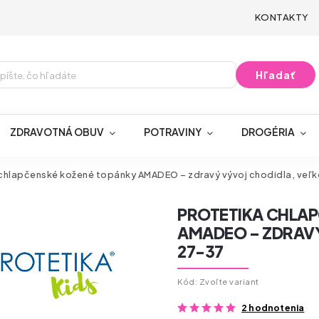
KONTAKTY
Hľadať
ZDRAVOTNÁ OBUV
POTRAVINY
DROGÉRIA
hlapčenské kožené topánky AMADEO – zdravý vývoj chodidla, veľk
PROTETIKA CHLA
AMADEO – ZDRAVÝ
27-37
Kód:
Zvoľte variant
2 hodnotenia