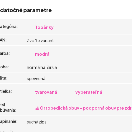
datočné parametre
ategória
:
Topánky
AN
:
Zvoľte variant
arba
:
modrá
oha
:
normálna, širšia
äta
:
spevnená
tielka
:
tvarovaná
,
vyberateľná
týl
🦶 Ortopedická obuv - podporná obuv pre zdr
búvania
:
apínanie
:
suchý zips