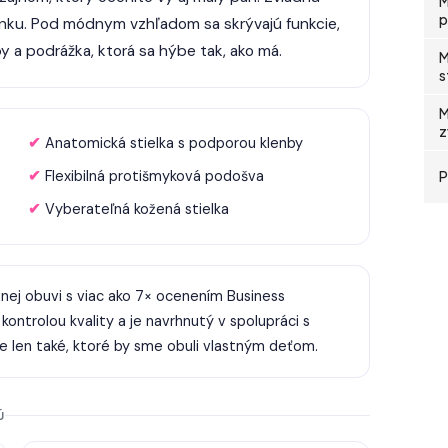
M
p
onku. Pod módnym vzhľadom sa skrývajú funkcie,
y a podrážka, ktorá sa hýbe tak, ako má.
M
s
M
z
✔ Anatomická stielka s podporou klenby
✔ Flexibilná protišmyková podošva
P
✔ Vyberateľná kožená stielka
tnej obuvi s viac ako 7× ocenením Business
ontrolou kvality a je navrhnutý v spolupráci s
 len také, ktoré by sme obuli vlastným deťom.
Ú