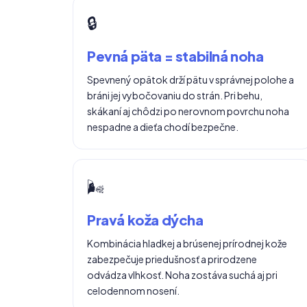
🔒
Pevná päta = stabilná noha
Spevnený opätok drží pätu v správnej polohe a
bráni jej vybočovaniu do strán. Pri behu,
skákaní aj chôdzi po nerovnom povrchu noha
nespadne a dieťa chodí bezpečne.
🌬️
Pravá koža dýcha
Kombinácia hladkej a brúsenej prírodnej kože
zabezpečuje priedušnosť a prirodzene
odvádza vlhkosť. Noha zostáva suchá aj pri
celodennom nosení.