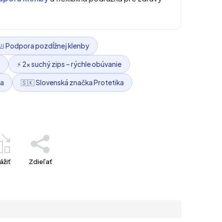
🦶 Podpora pozdĺžnej klenby
⚡ 2× suchý zips – rýchle obúvanie
ka
🇸🇰 Slovenská značka Protetika
ážiť
Zdieľať