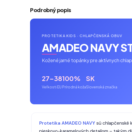
Podrobný popis
PROTETIKA KIDS · CHLAPČENSKÁ OBUV
AMADEO NAVY S
Kožené jarné topánky pre aktívnych chla
27–38
100%
SK
Veľkosti EU
Prírodná koža
Slovenská značka
Protetika AMADEO NAVY
sú chlapčenské k
pieskovo-karamelových detailom – takým diz