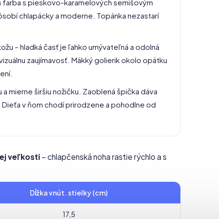
á farba s pieskovo-karamelových semišovým
ôsobí chlapácky a moderne. Topánka nezastarí
ožu – hladká časť je ľahko umývateľná a odolná
vizuálnu zaujímavosť. Mäkký golierik okolo opätku
ení.
 a mierne širšiu nožičku. Zaoblená špička dáva
? Dieťa v ňom chodí prirodzene a pohodlne od
ej veľkosti
– chlapčenská noha rastie rýchlo a s
Dĺžka vnút. stielky (cm)
17,5