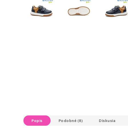
Popis
Podobné (8)
Diskusia