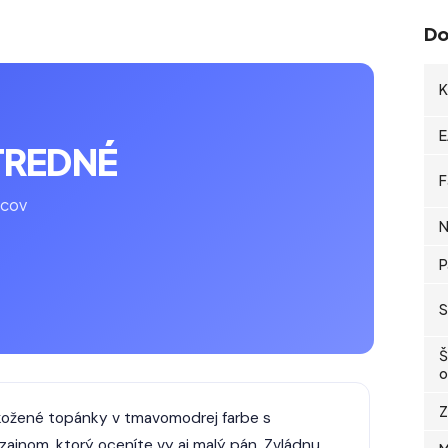
Do
K
E
TREDNÉ
F
pcov
N
P
S
Š
o
Z
ožené topánky v tmavomodrej farbe s
ajnom, ktorý oceníte vy aj malý pán. Zvládnu