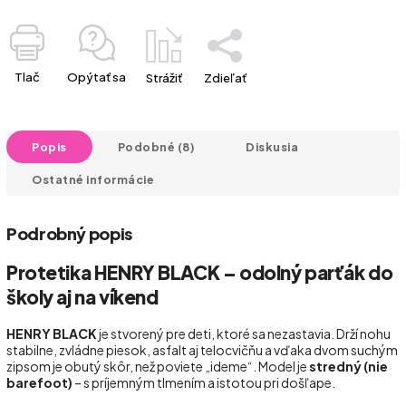
Tlač
Opýtať sa
Strážiť
Zdieľať
Popis
Podobné (8)
Diskusia
Ostatné informácie
Podrobný popis
Protetika HENRY BLACK – odolný parťák do
školy aj na víkend
HENRY BLACK
je stvorený pre deti, ktoré sa nezastavia. Drží nohu
stabilne, zvládne piesok, asfalt aj telocvičňu a vďaka dvom suchým
zipsom je obutý skôr, než poviete „ideme“. Model je
stredný (nie
barefoot)
– s príjemným tlmením a istotou pri došľape.