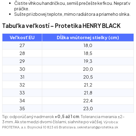
Čistite vlhkou handričkou, semiš prečešte kefkou. Neprať v
práčke.
Sušte pri izbovej teplote, mimo radiátora a priameho slnka.
Tabuľka veľkostí – Protetika HENRY BLACK
Veľkosť EU
Dĺžka vnútornej stielky (cm)
27
18,0
28
18,5
29
19,3
30
20,0
31
20,5
32
21,2
33
21,8
34
22,4
35
23,0
Tip: odporúčaný nadmerok
+0,5 až 1 cm
. Tolerancia merania ±2–
3 mm. Ak ste medzi dvomi číslami, siahnite po väčšej.
Výrobca:
PROTETIKA, a.s. Bojnická 10 823 65 Bratislava, sekretariat@protetika.sk