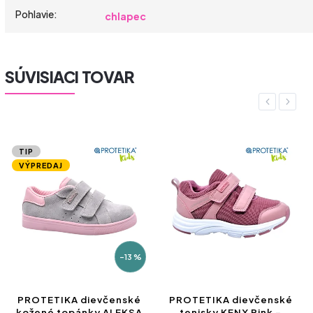
Pohlavie
:
chlapec
SÚVISIACI TOVAR
Previous
Next
TIP
VÝPREDAJ
–13 %
PROTETIKA dievčenské
PROTETIKA dievčenské
kožené topánky ALEKSA
tenisky KENY Pink –