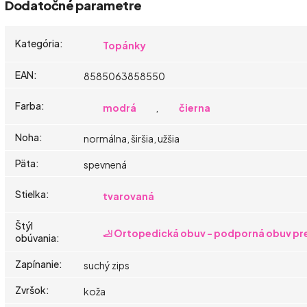
Dodatočné parametre
Kategória
:
Topánky
EAN
:
8585063858550
Farba
:
modrá
,
čierna
Noha
:
normálna, širšia, užšia
Päta
:
spevnená
Stielka
:
tvarovaná
Štýl
🦶 Ortopedická obuv - podporná obuv pre
obúvania
:
Zapínanie
:
suchý zips
Zvršok
:
koža