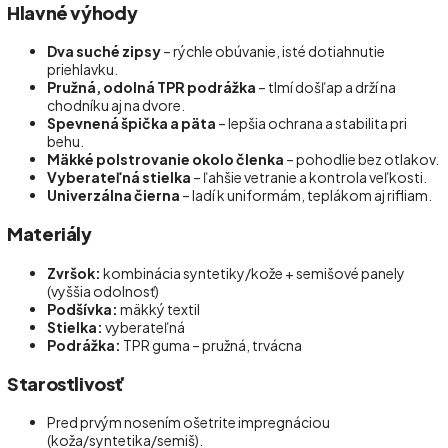
Hlavné výhody
Dva suché zipsy
– rýchle obúvanie, isté dotiahnutie
priehlavku.
Pružná, odolná TPR podrážka
– tlmí došľap a drží na
chodníku aj na dvore.
Spevnená špička a päta
– lepšia ochrana a stabilita pri
behu.
Mäkké polstrovanie okolo členka
– pohodlie bez otlakov.
Vyberateľná stielka
– ľahšie vetranie a kontrola veľkosti.
Univerzálna čierna
– ladí k uniformám, teplákom aj rifliam.
Materiály
Zvršok:
kombinácia syntetiky/kože + semišové panely
(vyššia odolnosť)
Podšívka:
mäkký textil
Stielka:
vyberateľná
Podrážka:
TPR guma – pružná, trvácna
Starostlivosť
Pred prvým nosením ošetrite impregnáciou
(koža/syntetika/semiš).