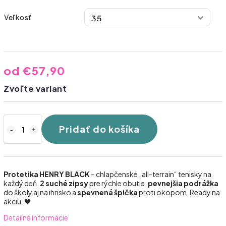
Veľkosť
od
€57,90
Zvoľte variant
Pridať do košíka
Protetika HENRY BLACK
– chlapčenské „all-terrain“ tenisky na
každý deň.
2 suché zipsy
pre rýchle obutie,
pevnejšia podrážka
do školy aj na ihrisko a
spevnená špička
proti okopom. Ready na
akciu. 🖤
Detailné informácie