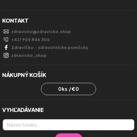
KONTAKT
zdravicko
@
zdravicko.shop
+421 905 846 306
Zdravíčko - zdravotnícke pomôcky
zdravicko_shop
NÁKUPNÝ KOŠÍK
0
ks /
€0
VYHĽADÁVANIE