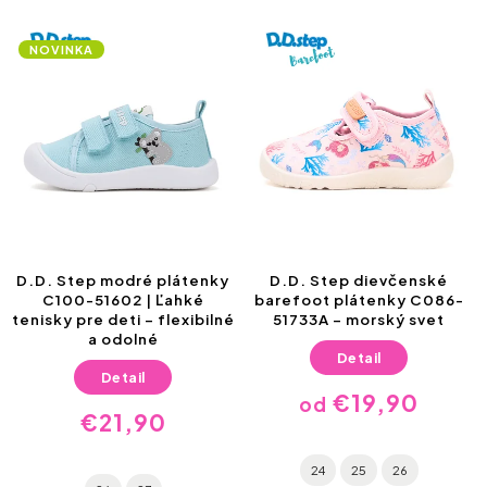
NOVINKA
D.D. Step modré plátenky
D.D. Step dievčenské
C100-51602 | Ľahké
barefoot plátenky C086-
tenisky pre deti – flexibilné
51733A – morský svet
a odolné
Detail
Detail
€19,90
od
€21,90
24
25
26