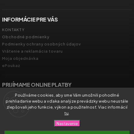
INFORMÁCIE PRE VÁS
KONTAKTY
Obchodné podmienky
Podmienky ochrany osobných údajov
Vrátenie a reklamácia tovaru
Moja objednávka
ePoukaz
PRIJÍMAME ONLINE PLATBY
Používáme cookies, aby sme Vám umožnili pohodlné
prehliadanie webu a vďaka analýze prevádzky webu neustále
zlepšovali jeho funkcie, výkon a použitelnosť. Viac informácií
tu
.
Copyright 2026
Zdravíčko.shop
. Všetky práva vyhradené.
Nastavenie
Vytvořil
Shoptet
| Design
Shoptak.cz.