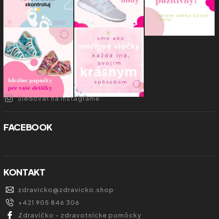
Sledovať na Instagrame
FACEBOOK
KONTAKT
zdravicko
@
zdravicko.shop
+421 905 846 306
Zdravíčko - zdravotnícke pomôcky