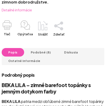
zimnom dobrodružstve.
Detailné informácie
Tlač
Opýtať sa
Strážiť
Zdieľať
Popis
Podobné (8)
Diskusia
Ostatné informácie
Podrobný popis
BEKA LILA – zimné barefoot topánky s
jemným dotykom farby
BEKA LILA
patria medzi obľúbené zimné barefoot topánky