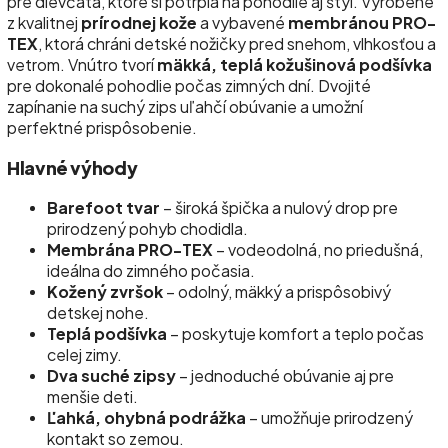
pre dievčatá, ktoré si potrpia na pohodlie aj štýl. Vyrobené
z kvalitnej
prírodnej kože
a vybavené
membránou PRO-
TEX
, ktorá chráni detské nožičky pred snehom, vlhkosťou a
vetrom. Vnútro tvorí
mäkká, teplá kožušinová podšívka
pre dokonalé pohodlie počas zimných dní. Dvojité
zapínanie na suchý zips uľahčí obúvanie a umožní
perfektné prispôsobenie.
Hlavné výhody
Barefoot tvar
– široká špička a nulový drop pre
prirodzený pohyb chodidla.
Membrána PRO-TEX
– vodeodolná, no priedušná,
ideálna do zimného počasia.
Kožený zvršok
– odolný, mäkký a prispôsobivý
detskej nohe.
Teplá podšívka
– poskytuje komfort a teplo počas
celej zimy.
Dva suché zipsy
– jednoduché obúvanie aj pre
menšie deti.
Ľahká, ohybná podrážka
– umožňuje prirodzený
kontakt so zemou.