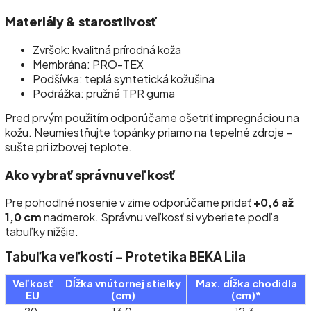
Materiály & starostlivosť
Zvršok: kvalitná prírodná koža
Membrána: PRO-TEX
Podšívka: teplá syntetická kožušina
Podrážka: pružná TPR guma
Pred prvým použitím odporúčame ošetriť impregnáciou na
kožu. Neumiestňujte topánky priamo na tepelné zdroje –
sušte pri izbovej teplote.
Ako vybrať správnu veľkosť
Pre pohodlné nosenie v zime odporúčame pridať
+0,6 až
1,0 cm
nadmerok. Správnu veľkosť si vyberiete podľa
tabuľky nižšie.
Tabuľka veľkostí – Protetika BEKA Lila
Veľkosť
Dĺžka vnútornej stielky
Max. dĺžka chodidla
EU
(cm)
(cm)*
20
13,0
12,3