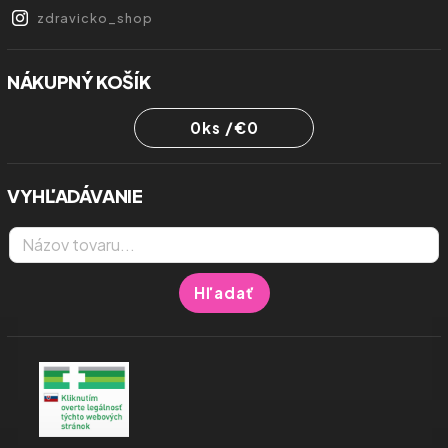
zdravicko_shop
NÁKUPNÝ KOŠÍK
0
ks /
€0
VYHĽADÁVANIE
Hľadať