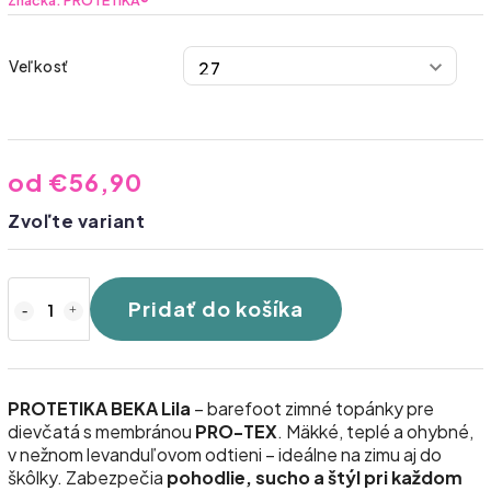
Značka:
PROTETIKA®
Veľkosť
od
€56,90
Zvoľte variant
Pridať do košíka
PROTETIKA BEKA Lila
– barefoot zimné topánky pre
dievčatá s membránou
PRO-TEX
. Mäkké, teplé a ohybné,
v nežnom levanduľovom odtieni – ideálne na zimu aj do
škôlky. Zabezpečia
pohodlie, sucho a štýl pri každom