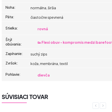
Noha
:
normálna, širšia
Päta
:
čiastočne spevnená
Stielka
:
rovná
Štýl
👟 Flexi obuv - kompromis medzi barefoo
obúvania
:
Zapínanie
:
suchý zips
Zvršok
:
koža, membrána, textil
Pohlavie
:
dievča
SÚVISIACI TOVAR
Previous
Next