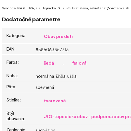
Výrobca: PROTETIKA, a.s. Bojnická 10 823 65 Bratislava, sekretariat@protetika.sk
Dodatočné parametre
Kategória
:
Obuv pre deti
EAN
:
8585063857713
Farba
:
šedá
,
fialová
Noha
:
normálna, širšia, užšia
Päta
:
spevnená
Stielka
:
tvarovaná
Štýl
🦶 Ortopedická obuv - podporná obuv pre
obúvania
:
Zapínanie
:
suchý zips