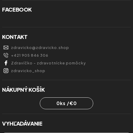
FACEBOOK
KONTAKT
zdravicko
@
zdravicko.shop
+421 905 846 306
Zdravíčko - zdravotnícke pomôcky
zdravicko_shop
NÁKUPNÝ KOŠÍK
0
ks /
€0
VYHĽADÁVANIE