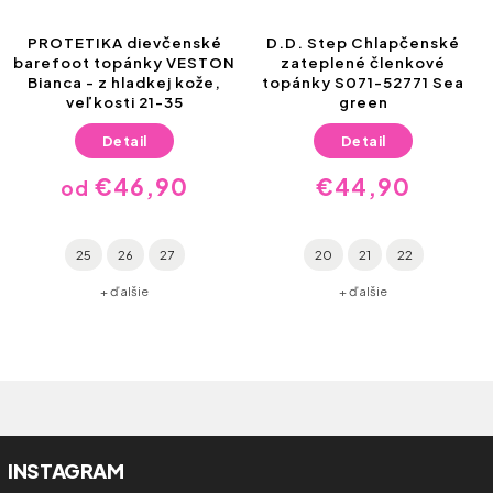
PROTETIKA dievčenské
D.D. Step Chlapčenské
barefoot topánky VESTON
zateplené členkové
Bianca - z hladkej kože,
topánky S071-52771 Sea
veľkosti 21-35
green
Detail
Detail
€46,90
€44,90
od
25
26
27
20
21
22
+ ďalšie
+ ďalšie
INSTAGRAM