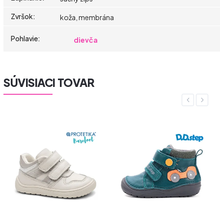
Zvršok
:
koža, membrána
Pohlavie
:
dievča
SÚVISIACI TOVAR
Previous
Next