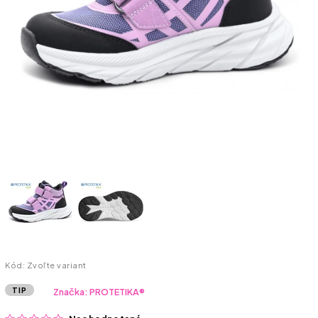
Kód:
Zvoľte variant
TIP
Značka:
PROTETIKA®