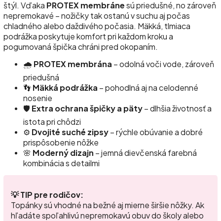
štýl. Vďaka
PROTEX membráne
sú priedušné, no zároveň
nepremokavé – nožičky tak ostanú v suchu aj počas
chladného alebo daždivého počasia. Mäkká, tlmiaca
podrážka poskytuje komfort pri každom kroku a
pogumovaná špička chráni pred okopaním.
🌧️
PROTEX membrána
– odolná voči vode, zároveň
priedušná
👣
Mäkká podrážka
– pohodlná aj na celodenné
nosenie
🛡️
Extra ochrana špičky a päty
– dlhšia životnosť a
istota pri chôdzi
⚙️
Dvojité suché zipsy
– rýchle obúvanie a dobré
prispôsobenie nôžke
🌸
Moderný dizajn
– jemná dievčenská farebná
kombinácia s detailmi
💡 TIP pre rodičov:
Topánky sú vhodné na bežné aj mierne širšie nôžky. Ak
hľadáte spoľahlivú nepremokavú obuv do školy alebo