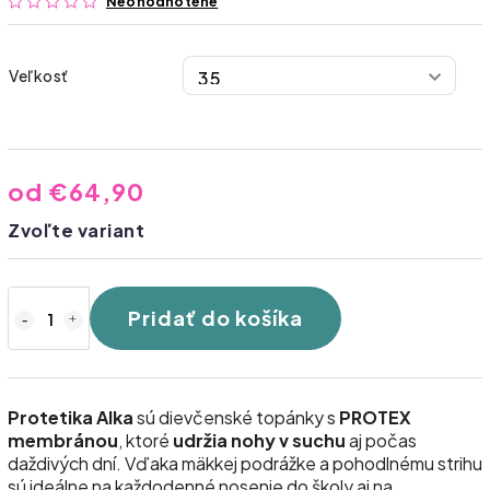
Neohodnotené
Veľkosť
od
€64,90
Zvoľte variant
Pridať do košíka
Protetika Alka
sú dievčenské topánky s
PROTEX
membránou
, ktoré
udržia nohy v suchu
aj počas
daždivých dní. Vďaka mäkkej podrážke a pohodlnému strihu
sú ideálne na každodenné nosenie do školy aj na