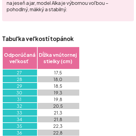
na jeseň a jar, model Alka je výbornou voľbou –
pohodlný, mäkký a stabilný.
Tabuľka veľkostí topánok
Odporúčaná
Dĺžka vnútornej
veľkosť
stielky (cm)
27
17,5
28
18,0
29
18,5
30
19,3
31
19,8
32
20,5
33
21,3
34
21,8
35
22,3
36
22,8