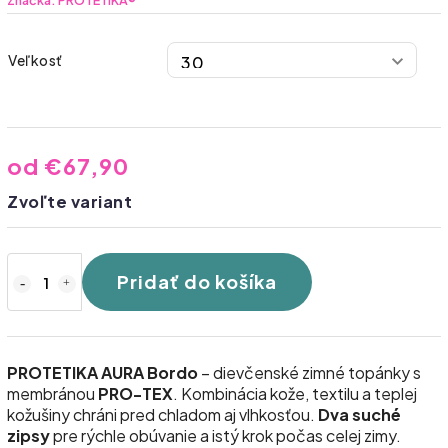
Značka:
PROTETIKA®
Veľkosť
od
€67,90
Zvoľte variant
Pridať do košíka
PROTETIKA AURA Bordo
– dievčenské zimné topánky s
membránou
PRO-TEX
. Kombinácia kože, textilu a teplej
kožušiny chráni pred chladom aj vlhkosťou.
Dva suché
zipsy
pre rýchle obúvanie a istý krok počas celej zimy.