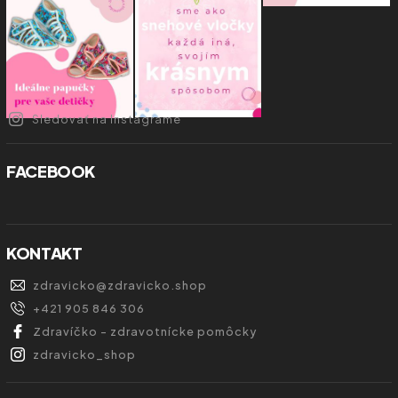
Sledovať na Instagrame
FACEBOOK
KONTAKT
zdravicko
@
zdravicko.shop
+421 905 846 306
Zdravíčko - zdravotnícke pomôcky
zdravicko_shop