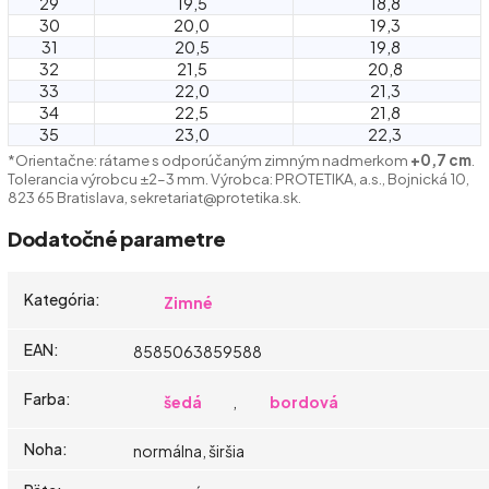
29
19,5
18,8
30
20,0
19,3
31
20,5
19,8
32
21,5
20,8
33
22,0
21,3
34
22,5
21,8
35
23,0
22,3
*Orientačne: rátame s odporúčaným zimným nadmerkom
+0,7 cm
.
Tolerancia výrobcu ±2–3 mm. Výrobca: PROTETIKA, a.s., Bojnická 10,
823 65 Bratislava, sekretariat@protetika.sk.
Dodatočné parametre
Kategória
:
Zimné
EAN
:
8585063859588
Farba
:
šedá
,
bordová
Noha
:
normálna, širšia