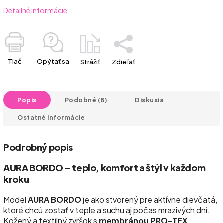
Detailné informácie
Tlač
Opýtať sa
Strážiť
Zdieľať
Popis
Podobné (8)
Diskusia
Ostatné informácie
Podrobný popis
AURA BORDO – teplo, komfort a štýl v každom
kroku
Model
AURA BORDO
je ako stvorený pre aktívne dievčatá,
ktoré chcú zostať v teple a suchu aj počas mrazivých dní.
Kožený a textilný zvršok s
membránou PRO-TEX