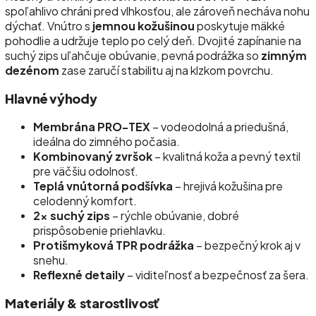
spoľahlivo chráni pred vlhkosťou, ale zároveň necháva nohu
dýchať. Vnútro s
jemnou kožušinou
poskytuje mäkké
pohodlie a udržuje teplo po celý deň. Dvojité zapínanie na
suchý zips uľahčuje obúvanie, pevná podrážka so
zimným
dezénom
zase zaručí stabilitu aj na klzkom povrchu.
Hlavné výhody
Membrána PRO-TEX
– vodeodolná a priedušná,
ideálna do zimného počasia.
Kombinovaný zvršok
– kvalitná koža a pevný textil
pre väčšiu odolnosť.
Teplá vnútorná podšívka
– hrejivá kožušina pre
celodenný komfort.
2× suchý zips
– rýchle obúvanie, dobré
prispôsobenie priehlavku.
Protišmyková TPR podrážka
– bezpečný krok aj v
snehu.
Reflexné detaily
– viditeľnosť a bezpečnosť za šera.
Materiály & starostlivosť