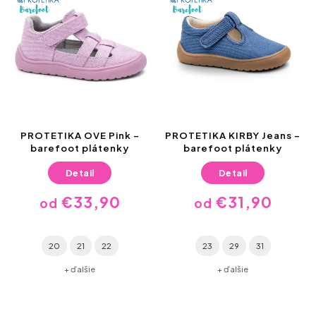
PROTETIKA OVE Pink –
PROTETIKA KIRBY Jeans –
barefoot plátenky
barefoot plátenky
Detail
Detail
€33,90
€31,90
od
od
20
21
22
23
29
31
+ ďalšie
+ ďalšie