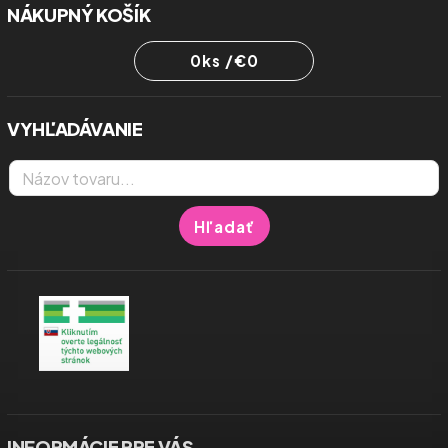
NÁKUPNÝ KOŠÍK
0
ks /
€0
VYHĽADÁVANIE
Hľadať
INFORMÁCIE PRE VÁS