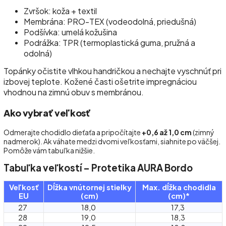
Zvršok: koža + textil
Membrána: PRO-TEX (vodeodolná, priedušná)
Podšívka: umelá kožušina
Podrážka: TPR (termoplastická guma, pružná a
odolná)
Topánky očistite vlhkou handričkou a nechajte vyschnúť pri
izbovej teplote. Kožené časti ošetrite impregnáciou
vhodnou na zimnú obuv s membránou.
Ako vybrať veľkosť
Odmerajte chodidlo dieťaťa a pripočítajte
+0,6 až 1,0 cm
(zimný
nadmerok). Ak váhate medzi dvomi veľkosťami, siahnite po väčšej.
Pomôže vám tabuľka nižšie.
Tabuľka veľkostí – Protetika AURA Bordo
Veľkosť
Dĺžka vnútornej stielky
Max. dĺžka chodidla
EU
(cm)
(cm)*
27
18,0
17,3
28
19,0
18,3