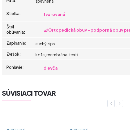
Päta
:
spevnená
Stielka
:
tvarovaná
Štýl
🦶 Ortopedická obuv - podporná obuv pre
obúvania
:
Zapínanie
:
suchý zips
Zvršok
:
koža, membrána, textil
Pohlavie
:
dievča
SÚVISIACI TOVAR
Previous
Next