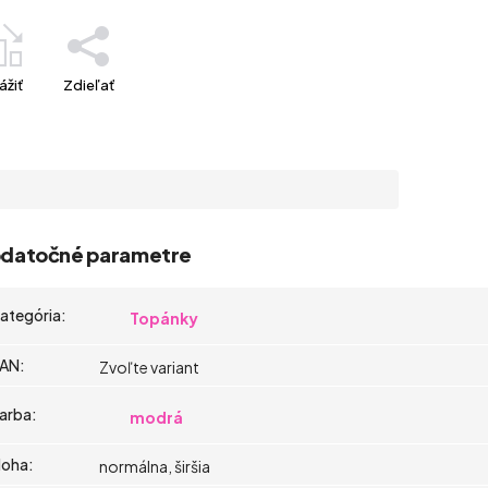
ážiť
Zdieľať
datočné parametre
ategória
:
Topánky
AN
:
Zvoľte variant
arba
:
modrá
oha
:
normálna, širšia