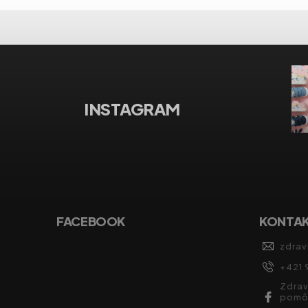
INSTAGRAM
FACEBOOK
KONTA
zdrav
+421 
Zdrav
pomô