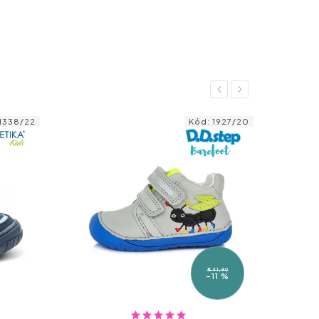
Previous
Next
1338/22
Kód:
1927/20
€41,90
–11 %