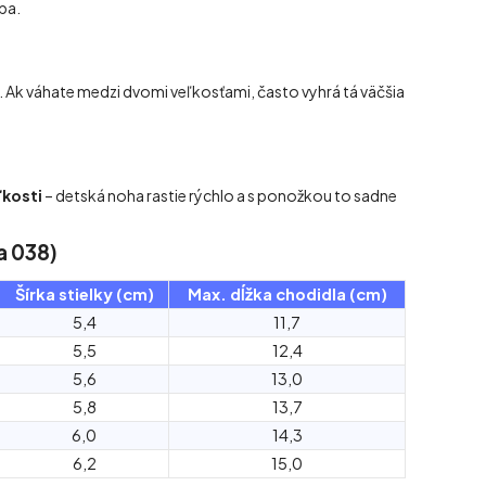
ba.
. Ak váhate medzi dvomi veľkosťami, často vyhrá tá väčšia
ľkosti
– detská noha rastie rýchlo a s ponožkou to sadne
a 038)
Šírka stielky (cm)
Max. dĺžka chodidla (cm)
5,4
11,7
5,5
12,4
5,6
13,0
5,8
13,7
6,0
14,3
6,2
15,0