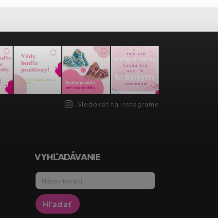
Sledovať na Instagrame
VYHĽADÁVANIE
Hľadať