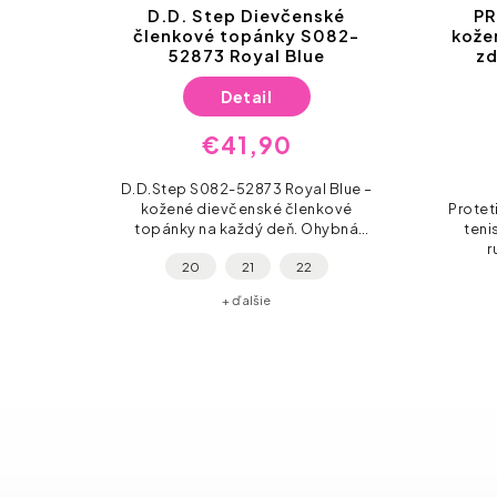
ké
D.D. Step Dievčenské
PR
Gold,
členkové topánky S082-
kože
ké,
52873 Royal Blue
zd
prvé
Detail
€41,90
D.D.Step S082-52873 Royal Blue –
kožené dievčenské členkové
Protet
ské
topánky na každý deň. Ohybná
teni
oky.
protišmyková podrážka, gumená
r
20
21
22
avretá
špička pre extra ochranu prstov
nadčas
hránia
a suchý zips na...
Kožená
+ ďalšie
 a
.