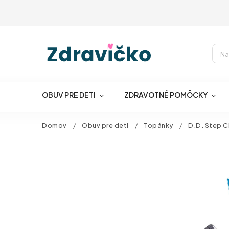
OBUV PRE DETI
ZDRAVOTNÉ POMÔCKY
Domov
/
Obuv pre deti
/
Topánky
/
D.D. Step 