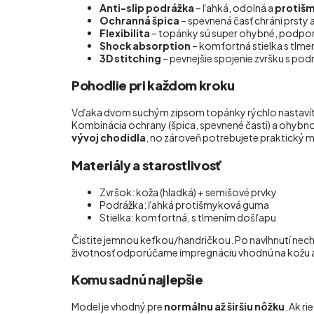
Anti-slip podrážka
– ľahká, odolná a
protiš
Ochranná špica
– spevnená časť chráni prsty
Flexibilita
– topánky sú super ohybné, podpor
Shock absorption
– komfortná stielka s tlmen
3D stitching
– pevnejšie spojenie zvršku s pod
Pohodlie pri každom kroku
Vďaka dvom suchým zipsom topánky rýchlo nastavíte 
Kombinácia ochrany (špica, spevnené časti) a ohybnos
vývoj chodidla
, no zároveň potrebujete praktický 
Materiály a starostlivosť
Zvršok: koža (hladká) + semišové prvky
Podrážka: ľahká protišmyková guma
Stielka: komfortná, s tlmením došľapu
Čistite jemnou kefkou/handričkou. Po navlhnutí nechaj
životnosť odporúčame impregnáciu vhodnú na kožu a
Komu sadnú najlepšie
Model je vhodný pre
normálnu až širšiu nôžku
. Ak ri