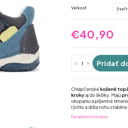
Veľkosť
€40,90
Pridať d
Chlapčenské
kožené top
kroky
aj do škôlky. Majú
pr
okopaniu a príjemné tlmen
rýchlo a držia nohu stabilne
Detailné informácie