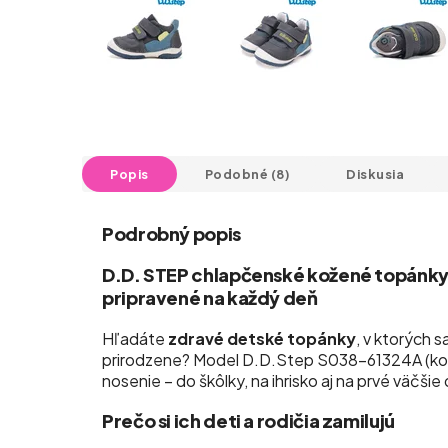
Popis
Podobné (8)
Diskusia
Podrobný popis
D.D. STEP chlapčenské kožené topánky
pripravené na každý deň
Hľadáte
zdravé detské topánky
, v ktorých s
prirodzene? Model D.D.Step S038-61324A (kole
nosenie – do škôlky, na ihrisko aj na prvé väčši
Prečo si ich deti a rodičia zamilujú