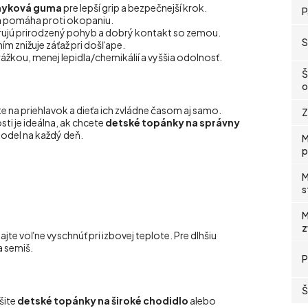
myková guma
pre lepší grip a bezpečnejší krok.
P
 a pomáha proti okopaniu.
ujú prirodzený pohyb a dobrý kontakt so zemou.
S
ím znižuje záťaž pri došľape.
rážkou, menej lepidla/chemikálií a vyššia odolnosť.
Š
o
na priehlavok a dieťa ich zvládne časom aj samo.
Z
ti je ideálna, ak chcete
detské topánky na správny
model na každý deň.
M
p
M
s
M
z
te voľne vyschnúť pri izbovej teplote. Pre dlhšiu
 semiš.
P
Š
ešite
detské topánky na široké chodidlo
alebo