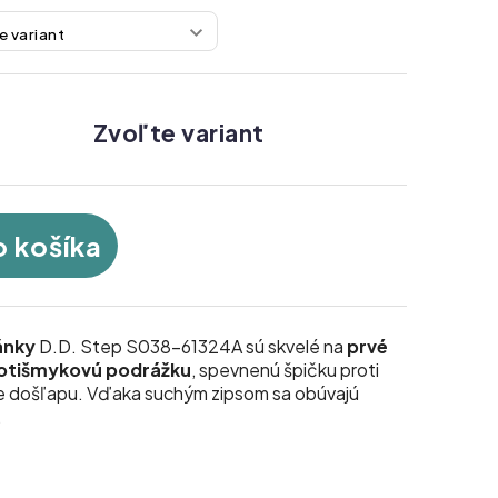
Zvoľte variant
o košíka
ánky
D.D. Step S038-61324A sú skvelé na
prvé
otišmykovú podrážku
, spevnenú špičku proti
ie došľapu. Vďaka suchým zipsom sa obúvajú
.