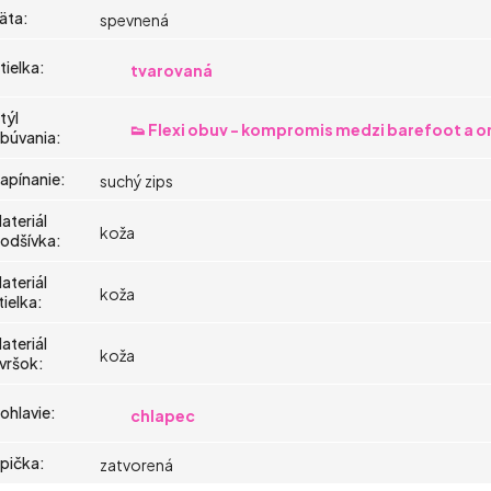
äta
:
spevnená
tielka
:
tvarovaná
týl
👟 Flexi obuv - kompromis medzi barefoot a 
búvania
:
apínanie
:
suchý zips
ateriál
koža
odšívka
:
ateriál
koža
tielka
:
ateriál
koža
vršok
:
ohlavie
:
chlapec
pička
:
zatvorená