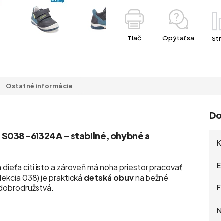
Tlač
Opýtať sa
Str
Ostatné informácie
Do
 S038-61324A – stabilné, ohybné a
K
E
a dieťa cíti isto a zároveň má noha priestor pracovať
kcia 038) je praktická
detská obuv
na bežné
e dobrodružstvá.
F
N