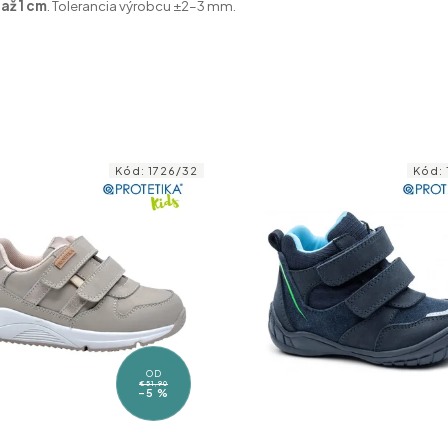
až 1 cm
. Tolerancia výrobcu ±2–3 mm.
Kód:
1726/32
Kód:
OD
€51,90
–5 %