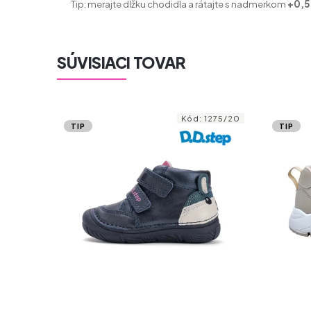
Tip: merajte dĺžku chodidla a rátajte s nadmerkom
+0,5 
SÚVISIACI TOVAR
095/20
Kód:
1275/20
TIP
TIP