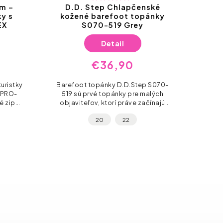
im –
D.D. Step Chlapčenské
D
y s
kožené barefoot topánky
topá
EX
S070-519 Grey
Detail
€36,90
Prvé 
turistky
Barefoot topánky D.D.Step S070-
bar
 PRO-
519 sú prvé topánky pre malých
s
é zipsy
objaviteľov, ktorí práve začínajú
pod
pružná
spoznávať svet. Vyrobené z
zmrzl
20
22
 deň.
prírodnej kože s ultra-flexibilnou a
ľahkou podrážkou....