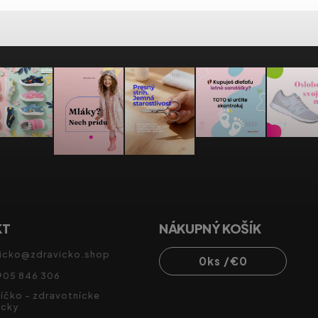
KT
NÁKUPNÝ KOŠÍK
icko
@
zdravicko.shop
0
ks /
€0
905 846 306
íčko - zdravotnícke
cky