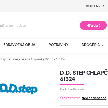
KONTAKTY
Hľadať
ZDRAVOTNÁ OBUV
POTRAVINY
DROGÉRIA
Chlapčenské kožené topánky S038-61324
D.D. STEP CHLAP
61324
Kód:
Zvoľte variant
Neohodnotené