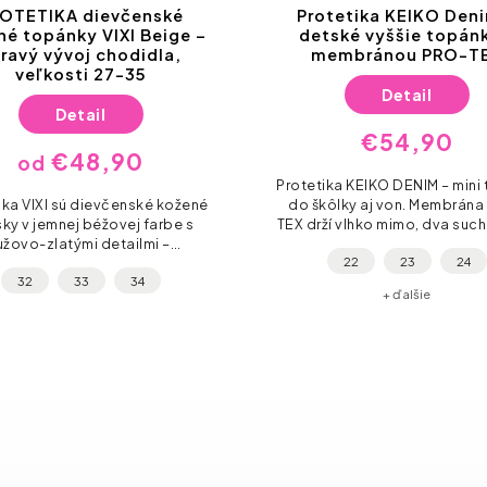
OTETIKA dievčenské
Protetika KEIKO Den
né topánky VIXI Beige –
detské vyššie topánk
ravý vývoj chodidla,
membránou PRO-T
veľkosti 27-35
Detail
Detail
€54,90
€48,90
od
Protetika KEIKO DENIM – mini 
ika VIXI sú dievčenské kožené
do škôlky aj von. Membrána
sky v jemnej béžovej farbe s
TEX drží vlhko mimo, dva such
užovo-zlatými detailmi –
zvládne aj najväčší šibal a 
22
23
24
ová elegancia na každý deň.
podrážka dá pohodlie celý
32
33
34
 stielka s podporou klenby a
+ ďalšie
pevná zadná...