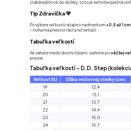
stabilnejší krok do škôlky, toto je veľmi bezpečná voľ
Tip Zdravíčka 💚
Pri výbere veľkosti rátajte s nadmerkom
+0,5 až 1 cm
– noha má priestor rásť a nič netlačí.
Tabuľka veľkostí
Ak váhate medzi dvomi číslami, siahnite po
väčšej ve
presne.
Tabuľka veľkostí – D.D. Step (kolekci
Veľkosť EU
Dĺžka vnútornej stielky (cm)
19
12,4
20
13,1
21
13,7
22
14,4
23
15,0
24
15,7