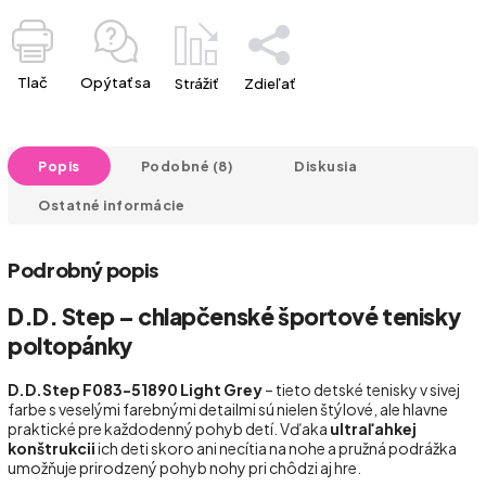
Tlač
Opýtať sa
Strážiť
Zdieľať
Popis
Podobné (8)
Diskusia
Ostatné informácie
Podrobný popis
D.D. Step – chlapčenské športové tenisky
poltopánky
D.D.Step F083-51890 Light Grey
– tieto detské tenisky v sivej
farbe s veselými farebnými detailmi sú nielen štýlové, ale hlavne
praktické pre každodenný pohyb detí. Vďaka
ultraľahkej
konštrukcii
ich deti skoro ani necítia na nohe a pružná podrážka
umožňuje prirodzený pohyb nohy pri chôdzi aj hre.