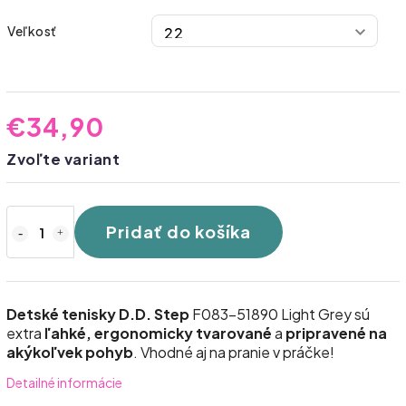
Veľkosť
€34,90
Zvoľte variant
Pridať do košíka
Detské tenisky D.D. Step
F083-51890 Light Grey sú
extra
ľahké, ergonomicky tvarované
a
pripravené na
akýkoľvek pohyb
. Vhodné aj na pranie v práčke!
Detailné informácie