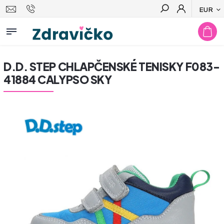
EUR
Hľadať
D.D. STEP CHLAPČENSKÉ TENISKY F083-
41884 CALYPSO SKY