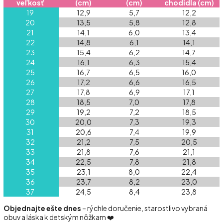
veľkosť
(cm)
(cm)
chodidla (cm)
19
12,9
5,7
12,2
20
13,5
5,8
12,8
21
14,1
6,0
13,4
22
14,8
6,1
14,1
23
15,4
6,2
14,7
24
16,1
6,3
15,4
25
16,7
6,5
16,0
26
17,2
6,6
16,5
27
17,8
6,9
17,1
28
18,5
7,0
17,8
29
19,2
7,2
18,5
30
20,0
7,3
19,3
31
20,6
7,4
19,9
32
21,2
7,5
20,5
33
21,8
7,6
21,1
34
22,5
7,8
21,8
35
23,1
8,0
22,4
36
23,7
8,2
23,0
37
24,5
8,4
23,8
Objednajte ešte dnes
– rýchle doručenie, starostlivo vybraná
obuv a láska k detským nôžkam ❤️