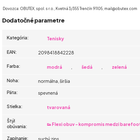
Dovozca: OBUTEX, spol. s r.o., Kvetná 3/355 Trenčín 91105, mail@obutex.com
Dodatočné parametre
Kategória
:
Tenisky
EAN
:
2098418842228
Farba
:
modrá
,
šedá
,
zelená
Noha
:
normálna, širšia
Päta
:
spevnená
Stielka
:
tvarovaná
Štýl
👟 Flexi obuv - kompromis medzi barefoo
obúvania
:
Zapínanie
:
suchý zips