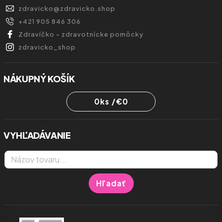
zdravicko
@
zdravicko.shop
+421 905 846 306
Zdravíčko - zdravotnícke pomôcky
zdravicko_shop
NÁKUPNÝ KOŠÍK
0
ks /
€0
VYHĽADÁVANIE
Hľadať