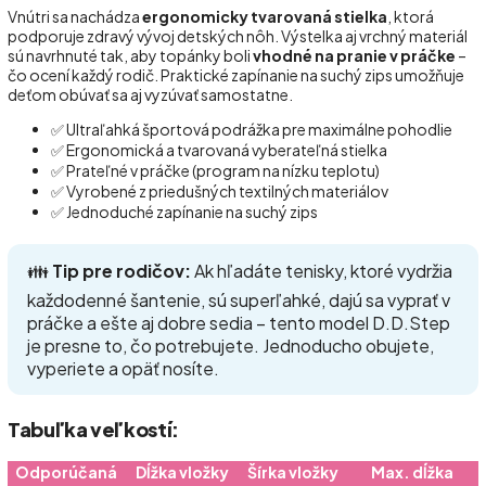
Vnútri sa nachádza
ergonomicky tvarovaná stielka
, ktorá
podporuje zdravý vývoj detských nôh. Výstelka aj vrchný materiál
sú navrhnuté tak, aby topánky boli
vhodné na pranie v práčke
–
čo ocení každý rodič. Praktické zapínanie na suchý zips umožňuje
deťom obúvať sa aj vyzúvať samostatne.
✅ Ultraľahká športová podrážka pre maximálne pohodlie
✅ Ergonomická a tvarovaná vyberateľná stielka
✅ Prateľné v práčke (program na nízku teplotu)
✅ Vyrobené z priedušných textilných materiálov
✅ Jednoduché zapínanie na suchý zips
👪
Tip pre rodičov:
Ak hľadáte tenisky, ktoré vydržia
každodenné šantenie, sú superľahké, dajú sa vyprať v
práčke a ešte aj dobre sedia – tento model D.D.Step
je presne to, čo potrebujete. Jednoducho obujete,
vyperiete a opäť nosíte.
Tabuľka veľkostí:
Odporúčaná
Dĺžka vložky
Šírka vložky
Max. dĺžka