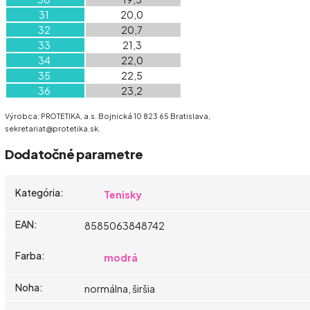
31
20,0
32
20,7
33
21,3
34
22,0
35
22,5
36
23,2
Výrobca: PROTETIKA, a.s. Bojnická 10 823 65 Bratislava,
sekretariat@protetika.sk.
Dodatočné parametre
Kategória
:
Tenisky
EAN
:
8585063848742
Farba
:
modrá
Noha
:
normálna, širšia