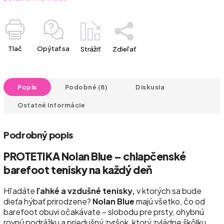
Tlač
Opýtať sa
Strážiť
Zdieľať
Popis
Podobné (8)
Diskusia
Ostatné informácie
Podrobný popis
PROTETIKA Nolan Blue – chlapčenské
barefoot tenisky na každý deň
Hľadáte
ľahké a vzdušné tenisky,
v ktorých sa bude
dieťa hýbať prirodzene?
Nolan Blue
majú všetko, čo od
barefoot obuvi očakávate – slobodu pre prsty, ohybnú
rovnú podrážku a priedušný zvršok, ktorý zvládne škôlku,