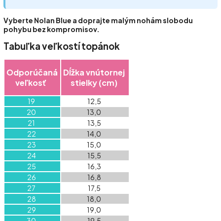
Vyberte Nolan Blue a doprajte malým nohám slobodu
pohybu bez kompromisov.
Tabuľka veľkostí topánok
Odporúčaná
Dĺžka vnútornej
veľkosť
stielky (cm)
19
12,5
20
13,0
21
13,5
22
14,0
23
15,0
24
15,5
25
16,3
26
16,8
27
17,5
28
18,0
29
19,0
30
19,5