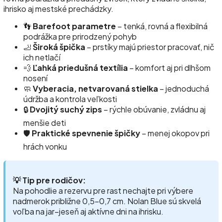
ihrisko aj mestské prechádzky.
👣
Barefoot parametre
– tenká, rovná a flexibilná
podrážka pre prirodzený pohyb
🦶
Široká špička
– prstíky majú priestor pracovať, nič
ich netlačí
💨
Ľahká priedušná textília
– komfort aj pri dlhšom
nosení
🧼
Vyberacia, netvarovaná stielka
– jednoduchá
údržba a kontrola veľkosti
🔒
Dvojitý suchý zips
– rýchle obúvanie, zvládnu aj
menšie deti
🛡️
Praktické spevnenie špičky
– menej okopov pri
hrách vonku
💡 Tip pre rodičov:
Na pohodlie a rezervu pre rast nechajte pri výbere
nadmerok približne 0,5–0,7 cm. Nolan Blue sú skvelá
voľba na jar–jeseň aj aktívne dni na ihrisku.