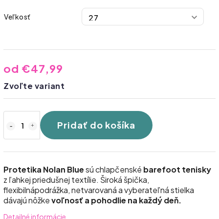
Veľkosť
od
€47,99
Zvoľte variant
Pridať do košíka
Protetika Nolan Blue
sú chlapčenské
barefoot tenisky
z ľahkej priedušnej textílie. Široká špička,
flexibilná
podrážka, netvarovaná a vyberateľná stielka
dávajú nôžke
voľnosť a pohodlie na každý deň.
Detailné informácie