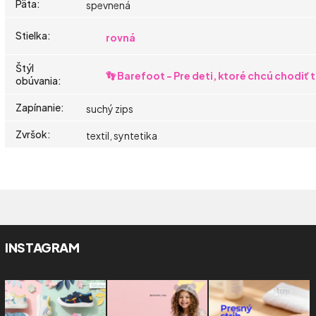
Päta
:
spevnená
Stielka
:
rovná
Štýl
👣 Barefoot - Pre deti, ktoré chcú chodiť
obúvania
:
Zapínanie
:
suchý zips
Zvršok
:
textil, syntetika
INSTAGRAM