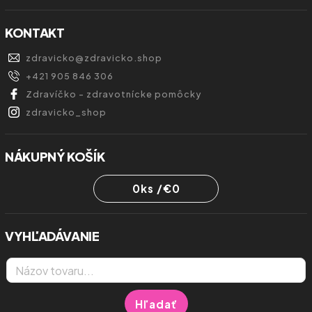
KONTAKT
zdravicko
@
zdravicko.shop
+421 905 846 306
Zdravíčko - zdravotnícke pomôcky
zdravicko_shop
NÁKUPNÝ KOŠÍK
0
ks /
€0
VYHĽADÁVANIE
Hľadať