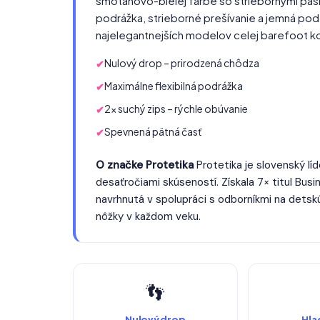
smotanovo-bielej farbe so striebornými pási
podrážka, strieborné prešívanie a jemná podš
najelegantnejších modelov celej barefoot ko
Nulový drop – prirodzená chôdza
Maximálne flexibilná podrážka
2× suchý zips – rýchle obúvanie
Spevnená pätná časť
O značke Protetika
Protetika je slovenský lí
desaťročiami skúseností. Získala 7× titul Busi
navrhnutá v spolupráci s odborníkmi na dets
nôžky v každom veku.
👣
Nulový drop
Hla