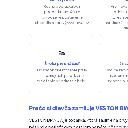
Rovná podrážka bez
Prémiová 
podpätku umožňuje
odolná 
prirodzené postavenie
znečiste
chodidla a zdravý vývoj svalov.
handričká – i
di
👟
Široká predná časť
2× s
Dostatok priestoru pre prsty
Dvojité zapí
umožňuje ich prirodzené
usadenie 
rozloženie pri odraze a behu.
zvládne aj
Prečo si dievča zamiluje VESTON B
VESTON BIANCA je topánka, ktorá zaujme na prvý
pásikmi a perleťovým detailom na päte pôsobí svi