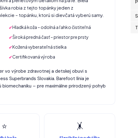
kmi a perleťovým detailom na päte. Biela
P
ívka robia z tejto topánky jeden z
lekcie – topánku, ktorú si dievčatá vyberú samy.
S
Hladká koža – odolná a ľahko čistiteľná
T
Široká predná časť – priestor pre prsty
Kožená vyberateľná stielka
Certifikovaná výroba
der vo výrobe zdravotnej a detskej obuvi s
ness Superbrands Slovakia. Barefoot línia je
kú biomechaniku – pre maximálne prirodzený pohyb
⭐
🤸
dká koža
Flexibilná podrážka