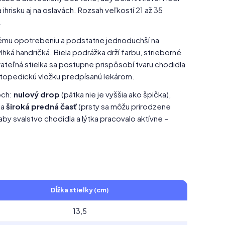
 ihrisku aj na oslavách. Rozsah veľkostí 21 až 35
.
ému opotrebeniu a podstatne jednoduchší na
lhká handričká. Biela podrážka drží farbu, strieborné
ateľná stielka sa postupne prispôsobí tvaru chodidla
ortopedickú vložku predpísanú lekárom.
och:
nulový drop
(pätka nie je vyššia ako špička),
 a
široká predná časť
(prsty sa môžu prirodzene
 aby svalstvo chodidla a lýtka pracovalo aktívne –
Dĺžka stielky (cm)
13,5