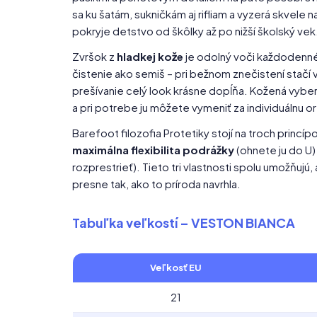
sa ku šatám, sukničkám aj rifliam a vyzerá skvele na
pokryje detstvo od škôlky až po nižší školský vek
Zvršok z
hladkej kože
je odolný voči každodenn
čistenie ako semiš – pri bežnom znečistení stačí v
prešívanie celý look krásne dopĺňa. Kožená vyber
a pri potrebe ju môžete vymeniť za individuálnu 
Barefoot filozofia Protetiky stojí na troch princíp
maximálna flexibilita podrážky
(ohnete ju do U)
rozprestrieť). Tieto tri vlastnosti spolu umožňujú,
presne tak, ako to príroda navrhla.
Tabuľka veľkostí – VESTON BIANCA
Veľkosť EU
21