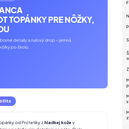
F
IANCA
N
T TOPÁNKY PRE NÔŽKY,
DU
P
borné detaily a nulový drop – jemná
S
kôlky po školu.
Š
o
Z
M
p
M
bilita
s
M
z
opánky od Protetiky z
hladkej kože
v