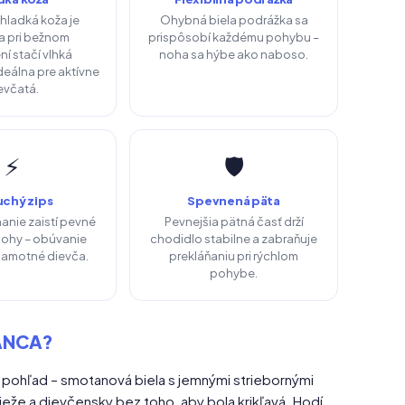
hladká koža je
Ohybná biela podrážka sa
a pri bežnom
prispôsobí každému pohybu –
ní stačí vlhká
noha sa hýbe ako naboso.
deálna pre aktívne
evčatá.
⚡
🛡️
uchý zips
Spevnená päta
nanie zaistí pevné
Pevnejšia pätná časť drží
nohy – obúvanie
chodidlo stabilne a zabraňuje
 samotné dievča.
prekláňaniu pri rýchlom
pohybe.
IANCA?
 pohľad – smotanová biela s jemnými striebornými
eže a dievčensky bez toho, aby bola krikľavá. Hodí