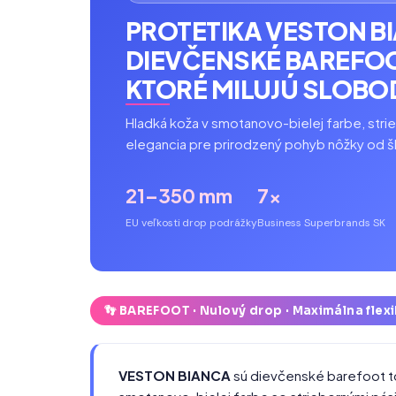
PROTETIKA VESTON B
DIEVČENSKÉ BAREFOO
KTORÉ MILUJÚ SLOBO
Hladká koža v smotanovo-bielej farbe, strie
elegancia pre prirodzený pohyb nôžky od š
21–35
0 mm
7×
EU veľkosti
drop podrážky
Business Superbrands SK
👣 BAREFOOT · Nulový drop · Maximálna flexi
VESTON BIANCA
sú dievčenské barefoot t