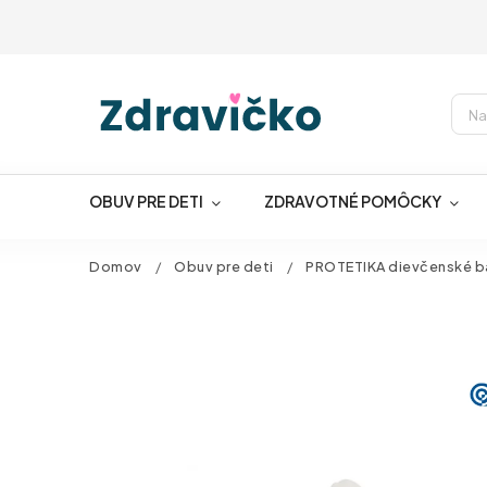
OBUV PRE DETI
ZDRAVOTNÉ POMÔCKY
Domov
/
Obuv pre deti
/
PROTETIKA dievčenské ba