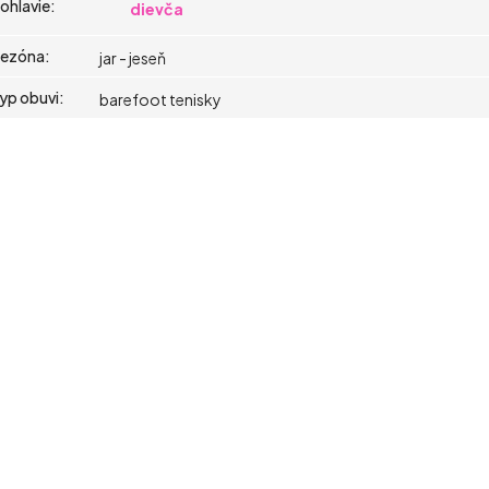
ohlavie
:
dievča
ezóna
:
jar - jeseň
yp obuvi
:
barefoot tenisky