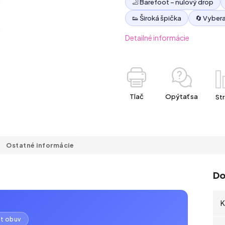
🦶 Barefoot – nulový drop
👟 Široká špička
🔄 Vybera
Detailné informácie
Tlač
Opýtať sa
Str
Ostatné informácie
Do
K
ot obuv