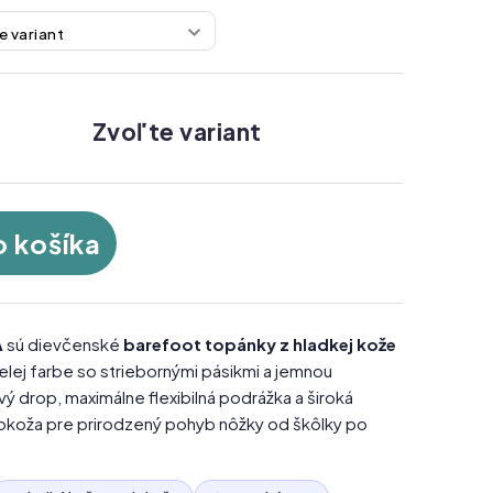
Zvoľte variant
o košíka
A
sú dievčenské
barefoot topánky z hladkej kože
ej farbe so striebornými pásikmi a jemnou
ý drop, maximálne flexibilná podrážka a široká
lokoža pre prirodzený pohyb nôžky od škôlky po