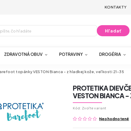
KONTAKTY
Hľadať
ZDRAVOTNÁ OBUV
POTRAVINY
DROGÉRIA
refoot topánky VESTON Bianca - z hladkej kože, veľkosti 21-35
PROTETIKA DIEVČ
VESTON BIANCA - 
Kód:
Zvoľte variant
Neohodnotené