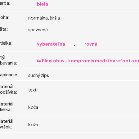
arba
:
biela
oha
:
normálna, širšia
äta
:
spevnená
tielka
:
vyberateľná
,
rovná
týl
👟 Flexi obuv - kompromis medzi barefoot a 
búvania
:
apínanie
:
suchý zips
ateriál
textil
odšívka
:
ateriál
koža
tielka
:
ateriál
koža
vršok
: