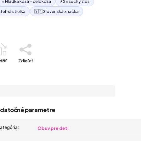
⭐ Hladká koža – celokoža
⚡ 2× suchý zips
teľná stielka
🇸🇰 Slovenská značka
ážiť
Zdieľať
datočné parametre
ategória
:
Obuv pre deti