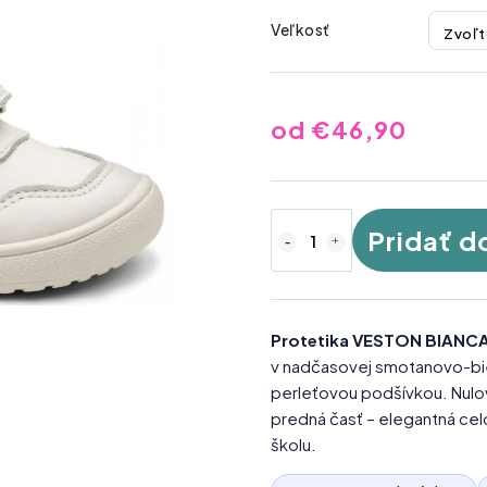
Veľkosť
od
€46,90
Pridať d
Protetika VESTON BIANC
v nadčasovej smotanovo-biel
perleťovou podšívkou. Nulov
predná časť – elegantná ce
školu.