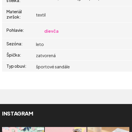
stielka
:
Materiál
textil
zvršok
:
Pohlavie
:
dievča
Sezóna
:
leto
Špička
:
zatvorená
Typ obuvi
:
športové sandále
INSTAGRAM