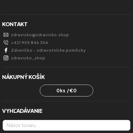
KONTAKT
zdravicko
@
zdravicko.shop
+421 905 846 306
Zdravíčko - zdravotnícke pomôcky
zdravicko_shop
NÁKUPNÝ KOŠÍK
0
ks /
€0
VYHĽADÁVANIE