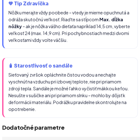
💚 Tip Zdravíčka
Nôžku merajte vždy poobede – vtedy je mierne opuchnutá a
odráža skutočnú veľkosť. Riaďte sa stĺpcom
Max. dĺžka
nôžky
– ak je nôžka vášho dieťaťa napríklad 14,5 cm, vyberte
veľkosť 24 (max. 14,9 cm). Pri pochybnostiach medzi dvomi
veľkosťami vždy volte väčšiu.
🧴 Starostlivosť o sandále
Sieťovaný zvršok opláchnite čistou vodou a nechajte
vyschnúť na vzduchu pri izbovej teplote, nie pri priamom
zdroji tepla. Sandále je možné ľahko vyčistiť mäkkou kefou.
Nesušte v sušičke ani pri priamom slnku – mohlo by dôjsť k
deformácii materiálu. Podrážku pravidelne skontrolujte na
opotrebenie.
Dodatočné parametre