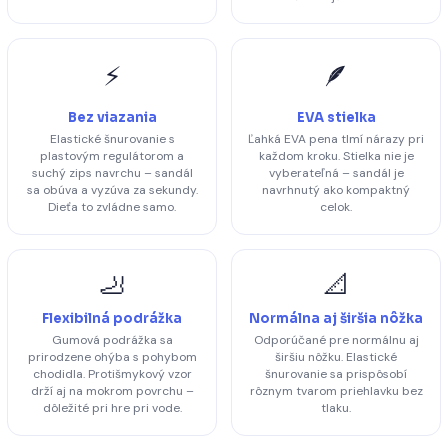
⚡
🪶
Bez viazania
EVA stielka
Elastické šnurovanie s
Ľahká EVA pena tlmí nárazy pri
plastovým regulátorom a
každom kroku. Stielka nie je
suchý zips navrchu – sandál
vyberateľná – sandál je
sa obúva a vyzúva za sekundy.
navrhnutý ako kompaktný
Dieťa to zvládne samo.
celok.
🦶
📐
Flexibilná podrážka
Normálna aj širšia nôžka
Gumová podrážka sa
Odporúčané pre normálnu aj
prirodzene ohýba s pohybom
širšiu nôžku. Elastické
chodidla. Protišmykový vzor
šnurovanie sa prispôsobí
drží aj na mokrom povrchu –
rôznym tvarom priehlavku bez
dôležité pri hre pri vode.
tlaku.