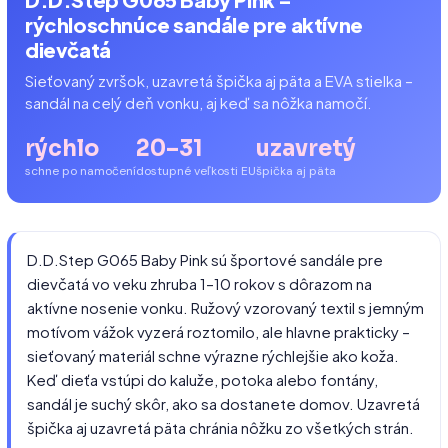
rýchloschnúce sandále pre aktívne
dievčatá
Sieťovaný zvršok, uzavretá špička aj päta a EVA stielka –
sandál na celý deň vonku, aj keď sa nôžka namočí.
rýchlo
20–31
uzavretý
schne po namočení
dostupné veľkosti EU
špička aj päta
D.D.Step G065 Baby Pink sú športové sandále pre
dievčatá vo veku zhruba 1–10 rokov s dôrazom na
aktívne nosenie vonku. Ružový vzorovaný textil s jemným
motívom vážok vyzerá roztomilo, ale hlavne prakticky –
sieťovaný materiál schne výrazne rýchlejšie ako koža.
Keď dieťa vstúpi do kaluže, potoka alebo fontány,
sandál je suchý skôr, ako sa dostanete domov. Uzavretá
špička aj uzavretá päta chránia nôžku zo všetkých strán.