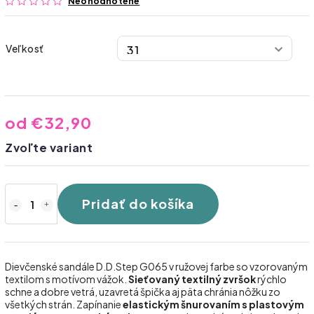
Neohodnotené
Veľkosť
od
€32,90
Zvoľte variant
Pridať do košíka
Dievčenské sandále D.D.Step G065 v ružovej farbe so vzorovaným
textilom s motívom vážok.
Sieťovaný textilný zvršok
rýchlo
schne a dobre vetrá, uzavretá špička aj päta chránia nôžku zo
všetkých strán. Zapínanie
elastickým šnurovaním s plastovým