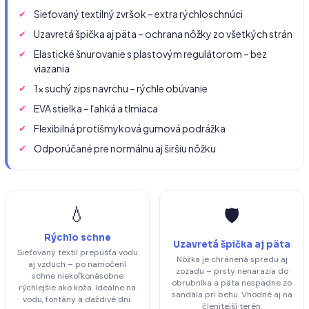
Sieťovaný textilný zvršok – extra rýchloschnúci
Uzavretá špička aj päta – ochrana nôžky zo všetkých strán
Elastické šnurovanie s plastovým regulátorom – bez
viazania
1× suchý zips navrchu – rýchle obúvanie
EVA stielka – ľahká a tlmiaca
Flexibilná protišmyková gumová podrážka
Odporúčané pre normálnu aj širšiu nôžku
💧
🛡️
Rýchlo schne
Uzavretá špička aj päta
Sieťovaný textil prepúšťa vodu
Nôžka je chránená spredu aj
aj vzduch – po namočení
zozadu – prsty nenarazia do
schne niekoľkonásobne
obrubníka a päta nespadne zo
rýchlejšie ako koža. Ideálne na
sandála pri behu. Vhodné aj na
vodu, fontány a daždivé dni.
členitejší terén.