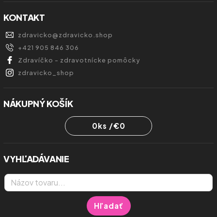
KONTAKT
zdravicko
@
zdravicko.shop
+421 905 846 306
Zdravíčko - zdravotnícke pomôcky
zdravicko_shop
NÁKUPNÝ KOŠÍK
0
ks /
€0
VYHĽADÁVANIE
Hľadať