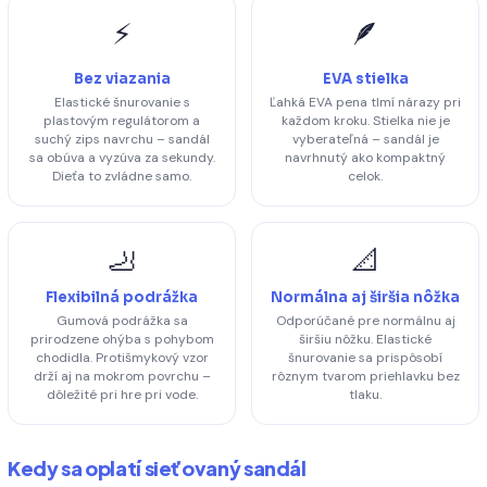
⚡
🪶
Bez viazania
EVA stielka
Elastické šnurovanie s
Ľahká EVA pena tlmí nárazy pri
plastovým regulátorom a
každom kroku. Stielka nie je
suchý zips navrchu – sandál
vyberateľná – sandál je
sa obúva a vyzúva za sekundy.
navrhnutý ako kompaktný
Dieťa to zvládne samo.
celok.
🦶
📐
Flexibilná podrážka
Normálna aj širšia nôžka
Gumová podrážka sa
Odporúčané pre normálnu aj
prirodzene ohýba s pohybom
širšiu nôžku. Elastické
chodidla. Protišmykový vzor
šnurovanie sa prispôsobí
drží aj na mokrom povrchu –
rôznym tvarom priehlavku bez
dôležité pri hre pri vode.
tlaku.
Kedy sa oplatí sieťovaný sandál