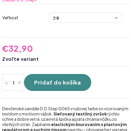
Značka:
D.D. Step®
Veľkosť
€32,90
Zvoľte variant
Pridať do košíka
Dievčenské sandále D.D.Step G065 v ružovej farbe so vzorovaným
textilom s motívom vážok.
Sieťovaný textilný zvršok
rýchlo
schne a dobre vetrá, uzavretá špička aj päta chránia nôžku zo
všetkých strán. Zapínanie
elastickým šnurovaním s plastovým
regulátorom a suchým zipsom
navrchu – obúvanie bez viazania.