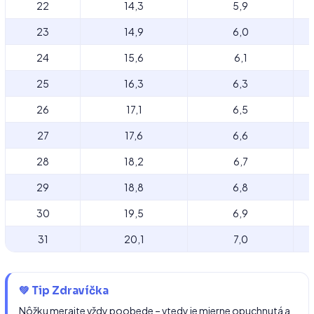
22
14,3
5,9
23
14,9
6,0
24
15,6
6,1
25
16,3
6,3
26
17,1
6,5
27
17,6
6,6
28
18,2
6,7
29
18,8
6,8
30
19,5
6,9
31
20,1
7,0
💚 Tip Zdravíčka
Nôžku merajte vždy poobede – vtedy je mierne opuchnutá a