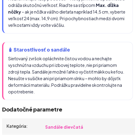
odráža skutočnú veľkosť. Riaďte sa stĺpcom
Max. dĺžka
nôžky
– ak je nôžka vášho dieťaťa napríklad 14,5 cm, vyberte
veľkosť 24 (max. 14,9 cm). Pri pochybnostiach medzi dvomi
veľkosťami vždy volte väčšiu.
🧴 Starostlivosť o sandále
Sieťovaný zvršok opláchnite čistou vodou a nechajte
vyschnúť na vzduchu pri izbovej teplote, nie pri priamom
zdroji tepla. Sandále je možné ľahko vyčistiť mäkkou kefou.
Nesušte v sušičke ani pri priamom slnku – mohlo by dôjsť k
deformácii materiálu. Podrážku pravidelne skontrolujte na
opotrebenie.
Dodatočné parametre
Kategória
:
Sandále dievčatá