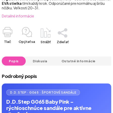
EVA stielka
tlmí každý krok. Odporúčané pre normálnu aj širšiu
nôžku. Veľkosti 20–31.
Detailné informácie
Tlač
Opýtať sa
Strážiť
Zdieľať
Popis
Diskusia
Ostatné informácie
Podrobný popis
D.D.STEP · G065 · ŠPORTOVÉ SANDÁLE
D.D.Step G065 Baby Pink –
rýchloschnúce sandále pre aktívne