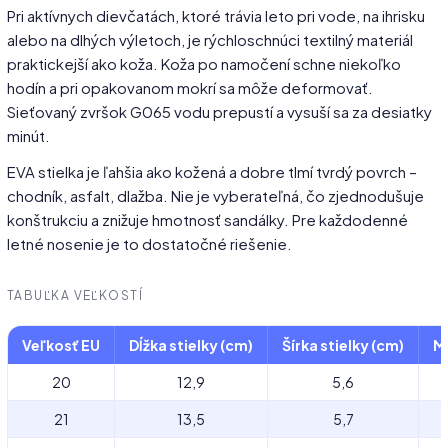
Pri aktívnych dievčatách, ktoré trávia leto pri vode, na ihrisku
alebo na dlhých výletoch, je rýchloschnúci textilný materiál
praktickejší ako koža. Koža po namočení schne niekoľko
hodín a pri opakovanom mokrí sa môže deformovať.
Sieťovaný zvršok G065 vodu prepustí a vysuší sa za desiatky
minút.
EVA stielka je ľahšia ako kožená a dobre tlmí tvrdý povrch –
chodník, asfalt, dlažba. Nie je vyberateľná, čo zjednodušuje
konštrukciu a znižuje hmotnosť sandálky. Pre každodenné
letné nosenie je to dostatočné riešenie.
TABUĽKA VEĽKOSTÍ
Veľkosť EU
Dĺžka stielky (cm)
Šírka stielky (cm)
Ma
20
12,9
5,6
21
13,5
5,7