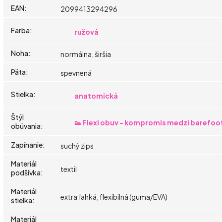
EAN
:
2099413294296
Farba
:
ružová
Noha
:
normálna, širšia
Päta
:
spevnená
Stielka
:
anatomická
Štýl
👟 Flexi obuv - kompromis medzi barefoo
obúvania
:
Zapínanie
:
suchý zips
Materiál
textil
podšívka
:
Materiál
extra ľahká, flexibilná (guma/EVA)
stielka
:
Materiál