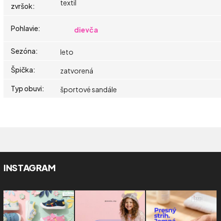
textil
zvršok
:
Pohlavie
:
dievča
Sezóna
:
leto
Špička
:
zatvorená
Typ obuvi
:
športové sandále
INSTAGRAM