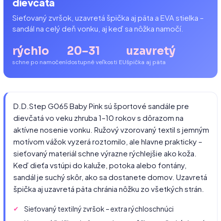
dievčatá
Sieťovaný zvršok, uzavretá špička aj päta a EVA stielka –
sandál na celý deň vonku, aj keď sa nôžka namočí.
rýchlo
20–31
uzavretý
schne po namočení
dostupné veľkosti EU
špička aj päta
D.D.Step G065 Baby Pink sú športové sandále pre
dievčatá vo veku zhruba 1–10 rokov s dôrazom na
aktívne nosenie vonku. Ružový vzorovaný textil s jemným
motívom vážok vyzerá roztomilo, ale hlavne prakticky –
sieťovaný materiál schne výrazne rýchlejšie ako koža.
Keď dieťa vstúpi do kaluže, potoka alebo fontány,
sandál je suchý skôr, ako sa dostanete domov. Uzavretá
špička aj uzavretá päta chránia nôžku zo všetkých strán.
Sieťovaný textilný zvršok – extra rýchloschnúci