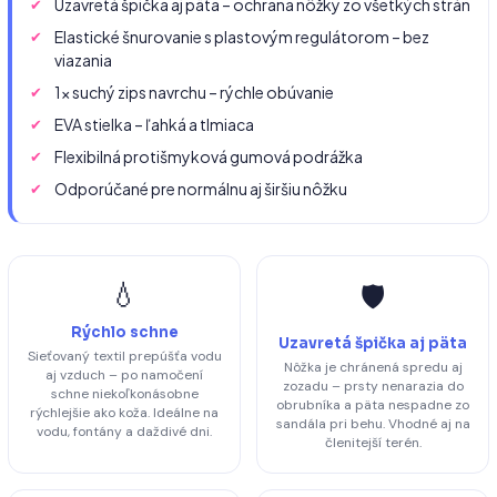
Uzavretá špička aj päta – ochrana nôžky zo všetkých strán
Elastické šnurovanie s plastovým regulátorom – bez
viazania
1× suchý zips navrchu – rýchle obúvanie
EVA stielka – ľahká a tlmiaca
Flexibilná protišmyková gumová podrážka
Odporúčané pre normálnu aj širšiu nôžku
💧
🛡️
Rýchlo schne
Uzavretá špička aj päta
Sieťovaný textil prepúšťa vodu
Nôžka je chránená spredu aj
aj vzduch – po namočení
zozadu – prsty nenarazia do
schne niekoľkonásobne
obrubníka a päta nespadne zo
rýchlejšie ako koža. Ideálne na
sandála pri behu. Vhodné aj na
vodu, fontány a daždivé dni.
členitejší terén.