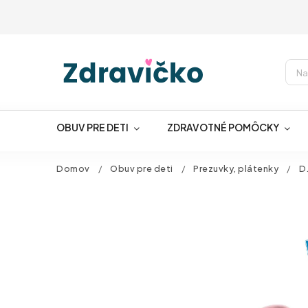
OBUV PRE DETI
ZDRAVOTNÉ POMÔCKY
Domov
/
Obuv pre deti
/
Prezuvky, plátenky
/
D.