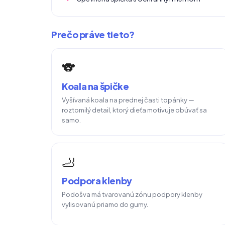
Prečo práve tieto?
🐨
Koala na špičke
Vyšívaná koala na prednej časti topánky —
roztomilý detail, ktorý dieťa motivuje obúvať sa
samo.
🦶
Podpora klenby
Podošva má tvarovanú zónu podpory klenby
vylisovanú priamo do gumy.