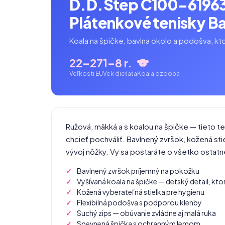
D.D.Step C100-6196
Plátenkové tenisky B
Koala na špičke, bavlna okolo a podošva, kt
22–27
1–8 r.
🐨
Veľkosti EU
Vek dieťaťa
Koala ozdoba
Ružová, mäkká a s koalou na špičke — tieto t
chcieť pochváliť. Bavlnený zvršok, kožená stie
vývoj nôžky. Vy sa postaráte o všetko ostatn
Bavlnený zvršok príjemný na pokožku
Vyšívaná koala na špičke — detský detail, ktor
Kožená vyberateľná stielka pre hygienu
Flexibilná podošva s podporou klenby
Suchý zips — obúvanie zvládne aj malá ruka
Spevnená špička s ochranným lemom