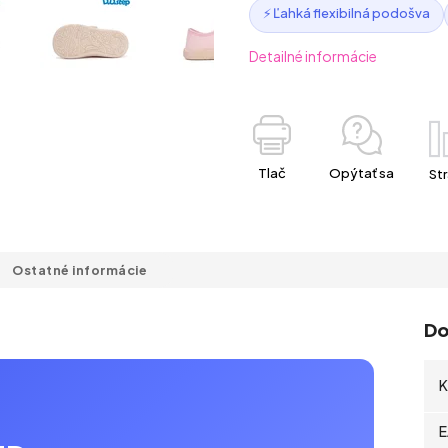
⚡ Ľahká flexibilná podošva
Detailné informácie
Tlač
Opýtať sa
Str
Ostatné informácie
Do
K
E