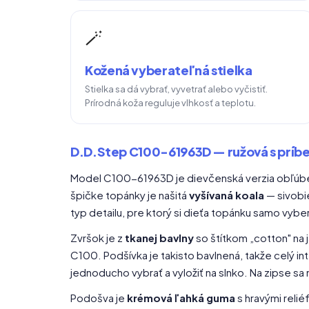
🪄
Kožená vyberateľná stielka
Stielka sa dá vybrať, vyvetrať alebo vyčistiť.
Prírodná koža reguluje vlhkosť a teplotu.
D.D.Step C100-61963D — ružová s prí
Model C100-61963D je dievčenská verzia obľúben
špičke topánky je našitá
vyšívaná koala
— sivobie
typ detailu, pre ktorý si dieťa topánku samo vyber
Zvršok je z
tkanej bavlny
so štítkom „cotton" na 
C100. Podšívka je takisto bavlnená, takže celý int
jednoducho vybrať a vyložiť na slnko. Na zipse s
Podošva je
krémová ľahká guma
s hravými reli