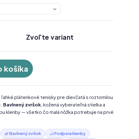
Zvoľte variant
o košíka
 ľahké plátenkové tenisky pre dievčatá s roztomilou
e.
Bavlnený zvršok
, kožená vyberateľná stielka a
ou klenby — všetko čo malá nôžka potrebuje na prvé
🌿 Bavlnený zvršok
🦶 Podpora klenby