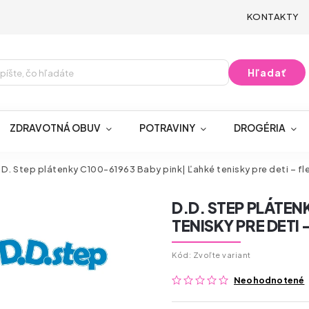
KONTAKTY
Hľadať
ZDRAVOTNÁ OBUV
POTRAVINY
DROGÉRIA
D. Step plátenky C100-61963 Baby pink| Ľahké tenisky pre deti – fle
D.D. STEP PLÁTEN
TENISKY PRE DETI 
Kód:
Zvoľte variant
Neohodnotené