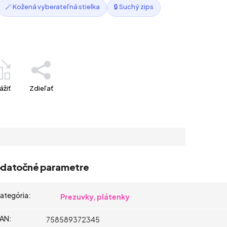
🪄 Kožená vyberateľná stielka
🔒 Suchý zips
ážiť
Zdieľať
datočné parametre
ategória
:
Prezuvky, plátenky
AN
:
758589372345