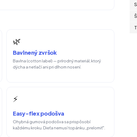
S
Š
T
🌿
Bavlnený zvršok
Bavlna (cotton label) — prírodný materiál, ktorý
dýcha a netlačí ani pri dlhom nosení.
⚡
Easy-flex podošva
Ohybná gumová podošva sa prispôsobí
každému kroku. Dieťa nemusí topánku „prelomiť".