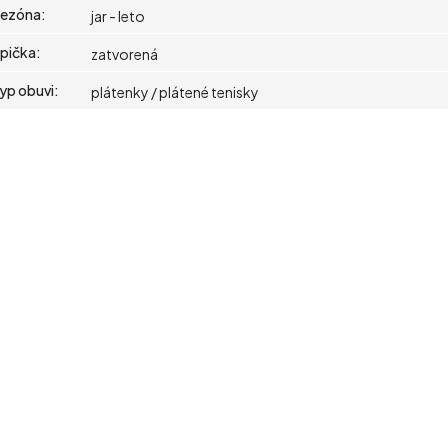
ezóna
:
jar - leto
pička
:
zatvorená
yp obuvi
:
plátenky / plátené tenisky