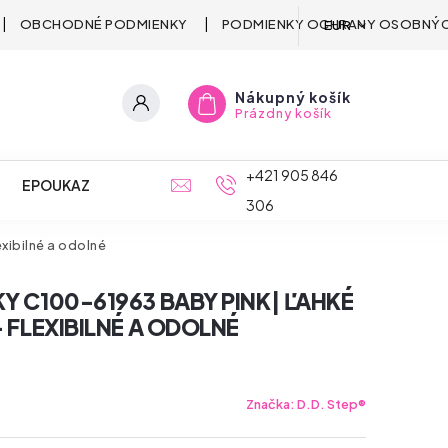
OBCHODNÉ PODMIENKY
PODMIENKY OCHRANY OSOBNÝC
EUR
Nákupný košík
Prázdny košík
+421 905 846
EPOUKAZ
306
xibilné a odolné
KY C100-61963 BABY PINK| ĽAHKÉ
– FLEXIBILNÉ A ODOLNÉ
Značka:
D.D. Step®