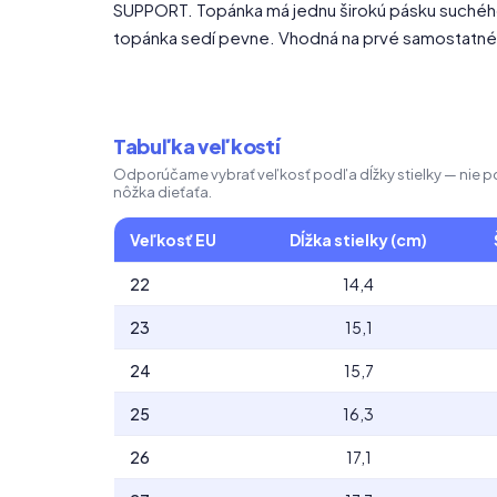
SUPPORT. Topánka má jednu širokú pásku suchého 
topánka sedí pevne. Vhodná na prvé samostatné 
Tabuľka veľkostí
Odporúčame vybrať veľkosť podľa dĺžky stielky — nie pod
nôžka dieťaťa.
Veľkosť EU
Dĺžka stielky (cm)
22
14,4
23
15,1
24
15,7
25
16,3
26
17,1