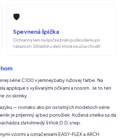
🛡️
Spevnená špička
Ochranný lem na špičke bráni poškodeniu pri
nárazoch. Dôležité u detí, ktoré sa učia chodiť.
behom
ej série C100 v jemnej baby ružovej farbe. Na
la appliqué s vyšívanými očkami a nosom. Je to ten
ie zo skrinky.
jazyku — rovnako ako pri ostatných modeloch série
eriér je príjemný aj bez ponožiek. Kožená stielka sa dá
a nachádza zlatohnedý štítok D.D.step.
éfnymi vzormi a označeniami EASY-FLEX a ARCH