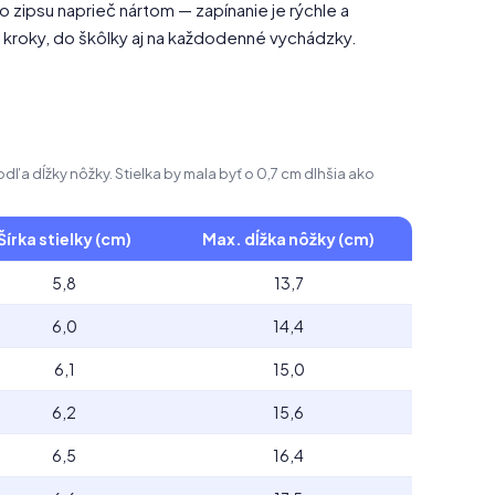
zipsu naprieč nártom — zapínanie je rýchle a
kroky, do škôlky aj na každodenné vychádzky.
ľa dĺžky nôžky. Stielka by mala byť o 0,7 cm dlhšia ako
Šírka stielky (cm)
Max. dĺžka nôžky (cm)
5,8
13,7
6,0
14,4
6,1
15,0
6,2
15,6
6,5
16,4