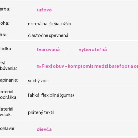
arba
:
ružová
oha
:
normálna, širšia, užšia
äta
:
čiastočne spevnená
tielka
:
tvarovaná
,
vyberateľná
týl
👟 Flexi obuv - kompromis medzi barefoot a 
búvania
:
apínanie
:
suchý zips
ateriál
ľahká, flexibilná (guma)
odrážka
:
ateriál
plátený textil
vršok
:
ohlavie
:
dievča