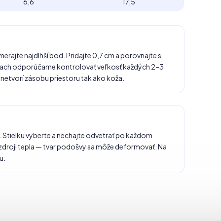
6,6
17,5
merajte najdlhší bod. Pridajte 0,7 cm a porovnajte s
ánkach odporúčame kontrolovať veľkosť každých 2–3
 netvorí zásobu priestoru tak ako koža.
. Stielku vyberte a nechajte odvetrať po každom
zdroji tepla — tvar podošvy sa môže deformovať. Na
u.