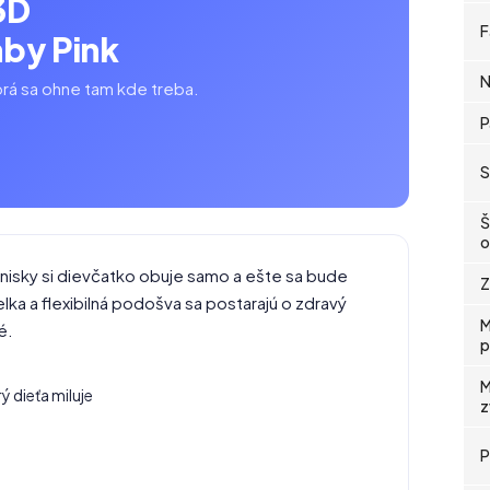
3D
F
aby Pink
N
orá sa ohne tam kde treba.
P
S
Š
o
enisky si dievčatko obuje samo a ešte sa bude
Z
lka a flexibilná podošva sa postarajú o zdravý
M
é.
p
M
ý dieťa miluje
z
P