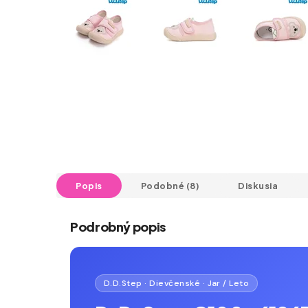
Popis
Podobné (8)
Diskusia
Podrobný popis
D.D.Step · Dievčenské · Jar / Leto