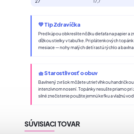
27
17,7
💚 Tip Zdravíčka
Pred kúpou obkreslite nôžku dieťaťa na papier a z
dĺžkou stielky v tabuľke. Pri plátenkových top
mesiace — nohy malých detí rastú rýchlo a bavlna
🧺 Starostlivosť o obuv
Bavlnený zvršok môžete utrieť vlhkou handričkou
intenzívnom nosení. Topánky nesušte priamo pri 
silné znečistenie použite jemnú kefku a vlažnú vod
SÚVISIACI TOVAR