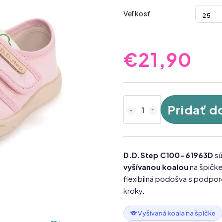
Veľkosť
€21,90
Pridať d
D.D.Step C100-61963D
sú
vyšívanou koalou
na špičk
flexibilná podošva s podpor
kroky.
🐨 Vyšívaná koala na špičke