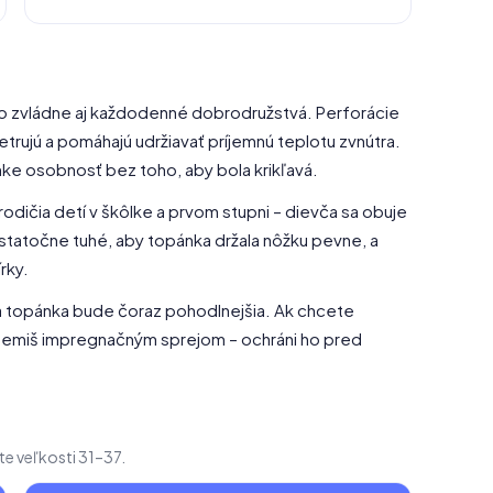
 no zvládne aj každodenné dobrodružstvá. Perforácie
trujú a pomáhajú udržiavať príjemnú teplotu zvnútra.
ke osobnosť bez toho, aby bola krikľavá.
 rodičia detí v škôlke a prvom stupni – dievča sa obuje
tatočne tuhé, aby topánka držala nôžku pevne, a
rky.
a topánka bude čoraz pohodlnejšia. Ak chcete
 semiš impregnačným sprejom – ochráni ho pred
te veľkosti 31–37.