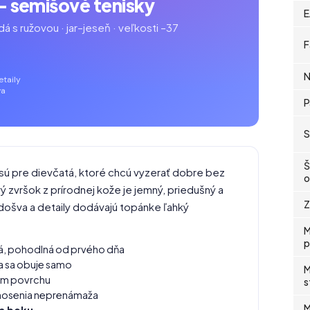
 semišové tenisky
E
 s ružovou · jar–jeseň · veľkosti –37
F
N
etaily
va
P
S
Š
sú pre dievčatá, ktoré chcú vyzerať dobre bez
o
 zvršok z prírodnej kože je jemný, priedušný a
Z
došva a detaily dodávajú topánke ľahký
M
p
á, pohodlná od prvého dňa
ča sa obuje samo
M
dom povrchu
s
i nosenia neprenámaža
M