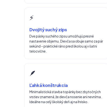
⚡
Dvojitý suchý zips
Dve pásky suchého zipsu umožňujú presné
nastavenie objemu. Dievča sa obuje samo za pár
sekúnd – praktické ráno pred školou aj v šatni
telocvične.
🪶
Ľahká konštrukcia
Minimalistická stavba topánky bez zbytočných
vrstiev znamená, že dievča nosenie ani nevníma.
Ideálne na celý školský deň aj na ihrisko.