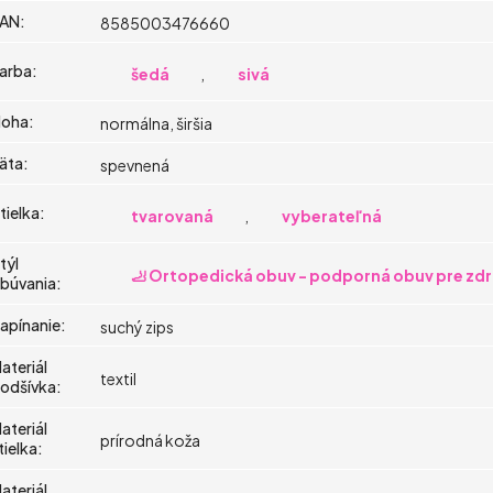
AN
:
8585003476660
arba
:
šedá
,
sivá
oha
:
normálna, širšia
äta
:
spevnená
tielka
:
tvarovaná
,
vyberateľná
týl
🦶 Ortopedická obuv - podporná obuv pre zdr
búvania
:
apínanie
:
suchý zips
ateriál
textil
odšívka
:
ateriál
prírodná koža
tielka
:
ateriál