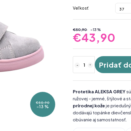
Veľkosť
€50,90
–13 %
€43,90
Pridať d
Protetika ALEKSA GREY
sú
ružovej – jemné, štýlové a 
€50,90
prírodnej kože
je priedušný
–13 %
dodávajú topánke dievčenský 
obúvanie aj samostatnosť.