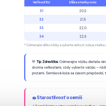
Veľkosť EU
Dĺžka stielky (cm)
31
20,5
32
21,5
33
22,0
34
22,5
* Odmerajte dĺžku nôžky a vyberte veľkosť, kde je stielka 
💚
Tip Zdravíčka:
Odmerajte nôžku dieťaťa ráno
dvoma veľkosťami, vždy vyberte väčšiu – nôž
prstami. Semišová koža sa časom prispôsobí, 
🧽 Starostlivosť o semiš