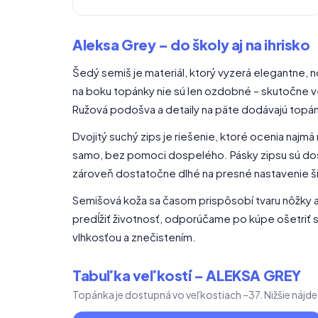
Aleksa Grey – do školy aj na ihrisko
Šedý semiš je materiál, ktorý vyzerá elegantne,
na boku topánky nie sú len ozdobné – skutočne ve
Ružová podošva a detaily na päte dodávajú topán
Dvojitý suchý zips je riešenie, ktoré ocenia najmä
samo, bez pomoci dospelého. Pásky zipsu sú dos
zároveň dostatočne dlhé na presné nastavenie ší
Semišová koža sa časom prispôsobí tvaru nôžky 
predĺžiť životnosť, odporúčame po kúpe ošetriť
vlhkosťou a znečistením.
Tabuľka veľkostí – ALEKSA GREY
Topánka je dostupná vo veľkostiach –37. Nižšie nájde