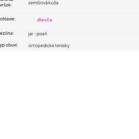
semišová koža
vršok
:
ohlavie
:
dievča
ezóna
:
jar - jeseň
yp obuvi
:
ortopedické tenisky