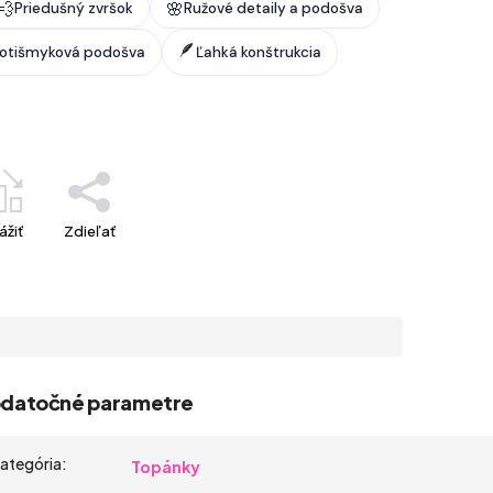
💨
🌸
Priedušný zvršok
Ružové detaily a podošva
🪶
rotišmyková podošva
Ľahká konštrukcia
ážiť
Zdieľať
datočné parametre
ategória
:
Topánky