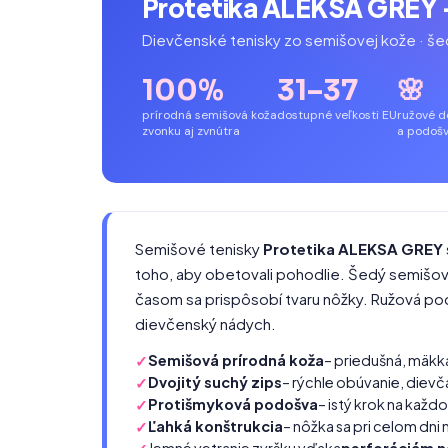
Protetika ALEKSA GREY –
Dievčenské tenisky zo semišovej kože · šedá
100%
31–37
🌸
prírodná semišová koža
dostupné veľkosti EU
ružové d
zvonku aj zvnútra
a podoš
Semišové tenisky
Protetika ALEKSA GREY
toho, aby obetovali pohodlie. Šedý semišový
časom sa prispôsobí tvaru nôžky. Ružová po
dievčenský nádych.
Semišová prírodná koža
– priedušná, mäkk
Dvojitý suchý zips
– rýchle obúvanie, diev
Protišmyková podošva
– istý krok na kaž
Ľahká konštrukcia
– nôžka sa pri celom dn