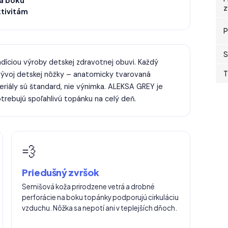
a boku
z
tivitám
P
S
díciou výroby detskej zdravotnej obuvi. Každý
T
vývoj detskej nôžky – anatomicky tvarovaná
teriály sú štandard, nie výnimka. ALEKSA GREY je
trebujú spoľahlivú topánku na celý deň.
💨
Priedušný zvršok
Semišová koža prirodzene vetrá a drobné
perforácie na boku topánky podporujú cirkuláciu
vzduchu. Nôžka sa nepotí ani v teplejších dňoch.