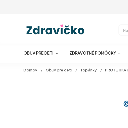
OBUV PRE DETI
ZDRAVOTNÉ POMÔCKY
Domov
/
Obuv pre deti
/
Topánky
/
PROTETIKA d