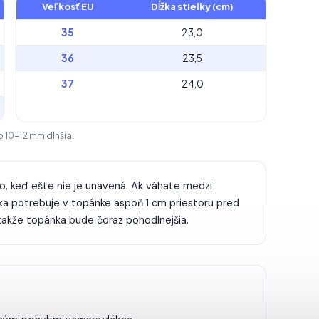
Veľkosť EU
Dĺžka stielky (cm)
35
23,0
36
23,5
37
24,0
o 10–12 mm dlhšia.
, keď ešte nie je unavená. Ak váhate medzi
ka potrebuje v topánke aspoň 1 cm priestoru pred
takže topánka bude čoraz pohodlnejšia.