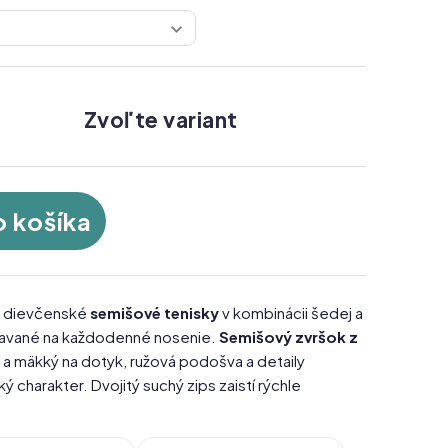
Zvoľte variant
o košíka
 dievčenské
semišové tenisky
v kombinácii šedej a
stavané na každodenné nosenie.
Semišový zvršok z
 a mäkký na dotyk, ružová podošva a detaily
charakter. Dvojitý suchý zips zaistí rýchle