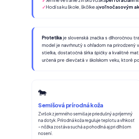
Jemné vetranie zvršku vďaka
perforáciám n
Hodí sa ku škole, škôlke aj
voľnočasovým ak
Protetika
je slovenská značka s dlhoročnou tra
model je navrhnutý s ohľadom na prirodzený 
stielka, dostatočná šírka špičky a kvalitné ma
určená pre dievčatá v školskom veku, ktoré po
🐄
Semišová prírodná koža
Zvršok z jemného semiša je priedušný a príjemný
na dotyk. Prírodná koža reguluje teplotu a vlhkosť
– nôžka zostáva suchá a pohodlná aj pri dlhšom
nosení.