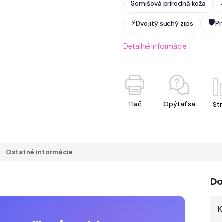
Semišová prírodná koža
⚡
🛡️
Dvojitý suchý zips
P
Detailné informácie
Tlač
Opýtať sa
Str
Ostatné informácie
Do
K