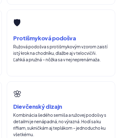
🛡️
Protišmyková podošva
Ružová podošva s protišmykovým vzorom zaistí
istý krok na chodníku, dlažbe aj v telocvičňi.
Ľahká a pružná – nôžka sa v nej neprenámaža.
🌸
Dievčenský dizajn
Kombinácia šedého semiša a ružovej podošvy s
detailmi je nenápadná, no výrazná. Hodí sa ku
rifliam, sukničkám aj teplákom – jednoducho ku
všetkému.