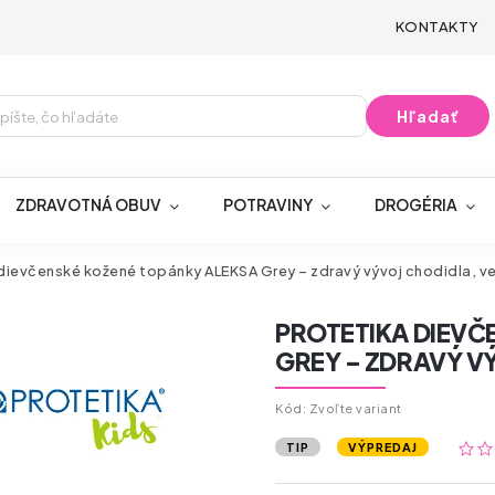
KONTAKTY
Hľadať
ZDRAVOTNÁ OBUV
POTRAVINY
DROGÉRIA
ievčenské kožené topánky ALEKSA Grey – zdravý vývoj chodidla, ve
PROTETIKA DIEVČ
GREY – ZDRAVÝ VÝ
Kód:
Zvoľte variant
TIP
VÝPREDAJ