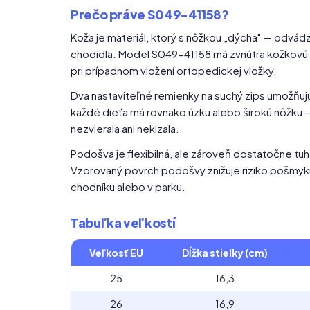
Prečo práve S049-41158?
Koža je materiál, ktorý s nôžkou „dýcha" — odvádzá
chodidla. Model S049-41158 má zvnútra kožkovú sti
pri prípadnom vložení ortopedickej vložky.
Dva nastaviteľné remienky na suchý zips umožňujú
každé dieťa má rovnako úzku alebo širokú nôžku —
nezvierala ani neklzala.
Podošva je flexibilná, ale zároveň dostatočne tuh
Vzorovaný povrch podošvy znižuje riziko pošmyknu
chodníku alebo v parku.
Tabuľka veľkostí
Veľkosť EU
Dĺžka stielky (cm)
25
16,3
26
16,9