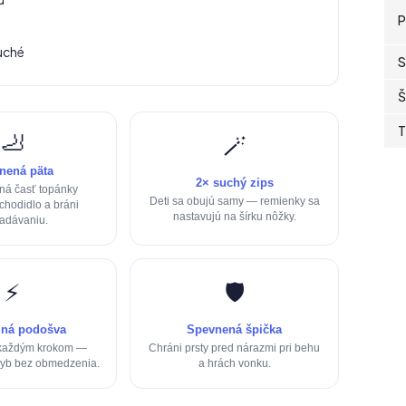
P
duché
S
Š
T
🦶
🪄
nená päta
2× suchý zips
ná časť topánky
Deti sa obujú samy — remienky sa
 chodidlo a bráni
nastavujú na šírku nôžky.
adávaniu.
⚡
🛡️
ilná podošva
Spevnená špička
 každým krokom —
Chráni prsty pred nárazmi pri behu
hyb bez obmedzenia.
a hrách vonku.