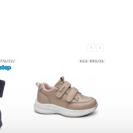
Previous
Next
1776/22/
Kód:
885/36