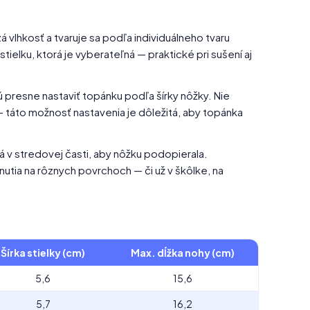
 vlhkosť a tvaruje sa podľa individuálneho tvaru
elku, ktorá je vyberateľná — praktické pri sušení aj
 presne nastaviť topánku podľa šírky nôžky. Nie
 táto možnosť nastavenia je dôležitá, aby topánka
á v stredovej časti, aby nôžku podopierala.
tia na rôznych povrchoch — či už v škôlke, na
Šírka stielky (cm)
Max. dĺžka nohy (cm)
5,6
15,6
5,7
16,2