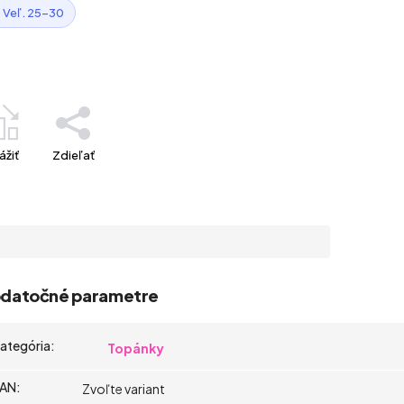
 Veľ. 25–30
ážiť
Zdieľať
datočné parametre
ategória
:
Topánky
AN
:
Zvoľte variant