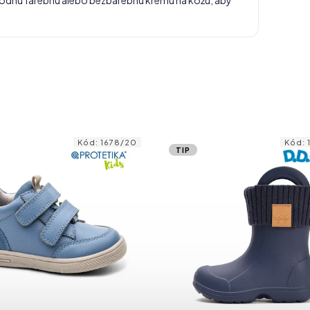
vhodnú farebnú alebo bezbarebnú krému na kožu, aby
Kód:
1678/20
Kód:
TIP