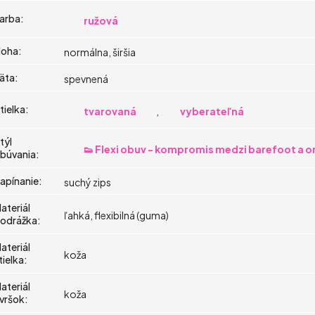
arba
:
ružová
oha
:
normálna, širšia
äta
:
spevnená
tielka
:
tvarovaná
,
vyberateľná
týl
👟 Flexi obuv - kompromis medzi barefoot a 
búvania
:
apínanie
:
suchý zips
ateriál
ľahká, flexibilná (guma)
odrážka
:
ateriál
koža
tielka
:
ateriál
koža
vršok
: