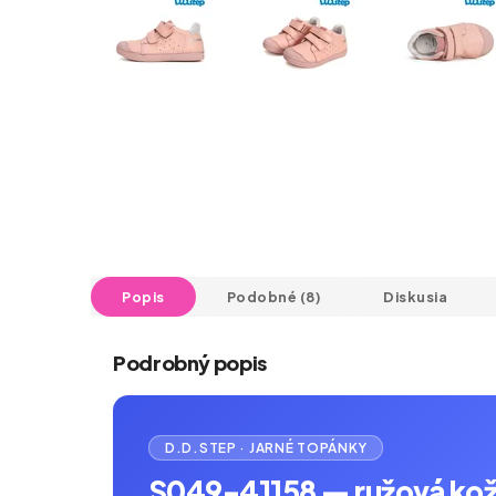
Popis
Podobné (8)
Diskusia
Podrobný popis
D.D.STEP · JARNÉ TOPÁNKY
S049-41158 — ružová koža