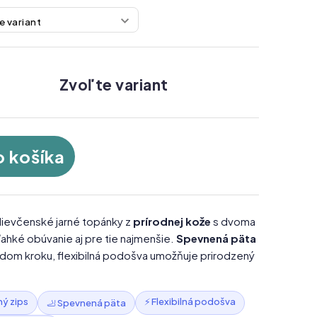
Zvoľte variant
o košíka
dievčenské jarné topánky z
prírodnej kože
s dvoma
ľahké obúvanie aj pre tie najmenšie.
Spevnená päta
ždom kroku, flexibilná podošva umožňuje prirodzený
hý zips
⚡ Flexibilná podošva
🦶 Spevnená päta