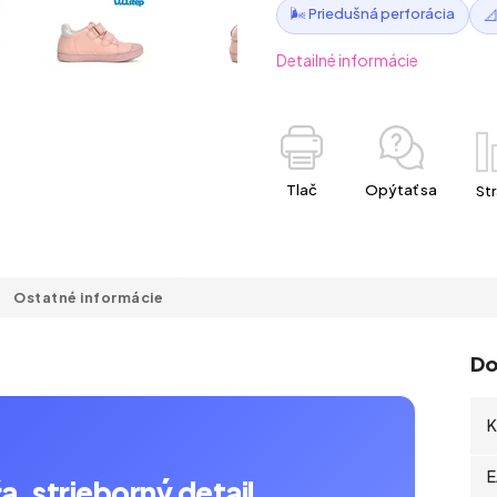
🌬️ Priedušná perforácia

Detailné informácie
Tlač
Opýtať sa
Str
Ostatné informácie
Do
K
E
, strieborný detail