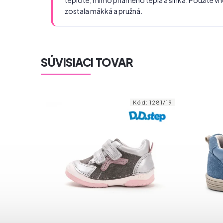
teplote, mimo priameho tepla a slnka. Použite 
zostala mäkká a pružná.
SÚVISIACI TOVAR
1323/27
Kód:
1281/19