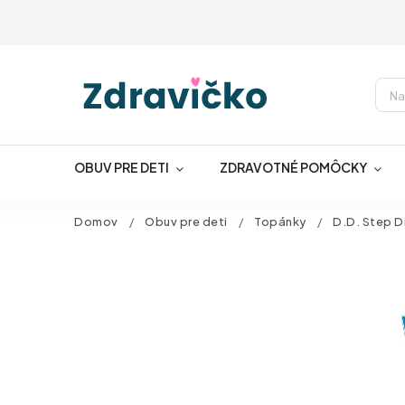
OBUV PRE DETI
ZDRAVOTNÉ POMÔCKY
Domov
/
Obuv pre deti
/
Topánky
/
D.D. Step D