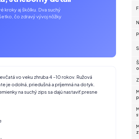
F
é kroky aj škôlku. Dva suchý
šetko, čo zdravý vývoj nôžky
N
P
S
Š
o
evčatá vo veku zhruba 4 –10 rokov. Ružová
Z
e je odolná, priedušná a príjemná na dotyk.
mienky na suchý zips sa dajú nastaviť presne
M
p
M
s
e
M
z
u