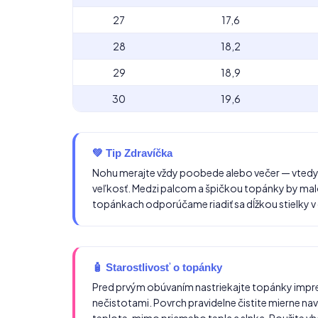
27
17,6
28
18,2
29
18,9
30
19,6
💚 Tip Zdravíčka
Nohu merajte vždy poobede alebo večer — vtedy
veľkosť. Medzi palcom a špičkou topánky by malo 
topánkach odporúčame riadiť sa dĺžkou stielky v 
🧴 Starostlivosť o topánky
Pred prvým obúvaním nastriekajte topánky impr
nečistotami. Povrch pravidelne čistite mierne nav