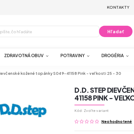
KONTAKTY
Hľadať
ZDRAVOTNÁ OBUV
POTRAVINY
DROGÉRIA
ievčenské kožené topánky S049-41158 Pink - veľkosti 25 - 30
D.D. STEP DIEVČ
41158 PINK - VEĽKO
Kód:
Zvoľte variant
Neohodnotené