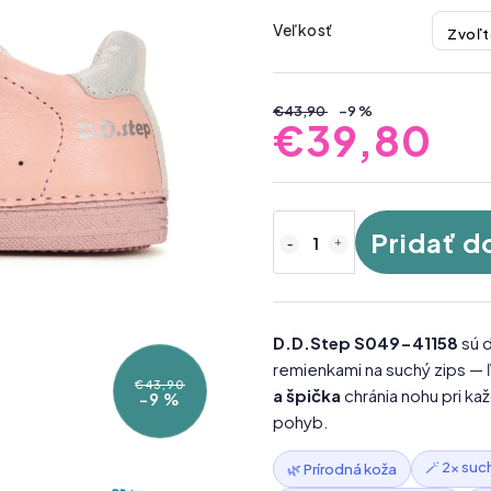
Veľkosť
€43,90
–9 %
€39,80
Pridať d
D.D.Step S049-41158
sú 
remienkami na suchý zips — 
€43,90
a špička
chránia nohu pri ka
–9 %
pohyb.
🪄 2× suc
🌿 Prírodná koža