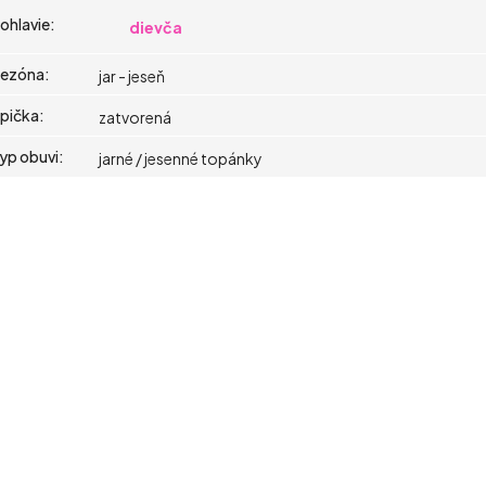
ohlavie
:
dievča
ezóna
:
jar - jeseň
pička
:
zatvorená
yp obuvi
:
jarné / jesenné topánky