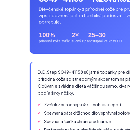
Dievčenské topánky z prírodnej kože pre prv
zips, spevnená päta a flexibilná podošva — v
potrebuje.
100%
2×
25–30
prírodná koža zvršku
suchý zips
dostupné veľkosti EU
D.D.Step S049-41158 sú jarné topánky pre di
prírodná koža so strieborným akcentom na pät
Obúvanie zvládne dieťa väčšinou samo, dva re
podľa šírky nôžky.
Zvršok z prírodnej kože — noha sa nepotí
Spevnená päta drží chodidlo v správnej poloh
Spevnená špička chráni pred nárazmi
Perforácia na boku zlepšuje cirkuláciu vzduch