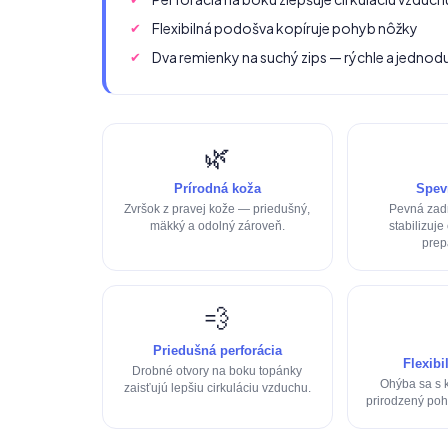
Flexibilná podošva kopíruje pohyb nôžky
Dva remienky na suchý zips — rýchle a jedno
🌿
Prírodná koža
Spev
Zvršok z pravej kože — priedušný,
Pevná zad
mäkký a odolný zároveň.
stabilizuje
prep
💨
Priedušná perforácia
Flexib
Drobné otvory na boku topánky
Ohýba sa s
zaisťujú lepšiu cirkuláciu vzduchu.
prirodzený po