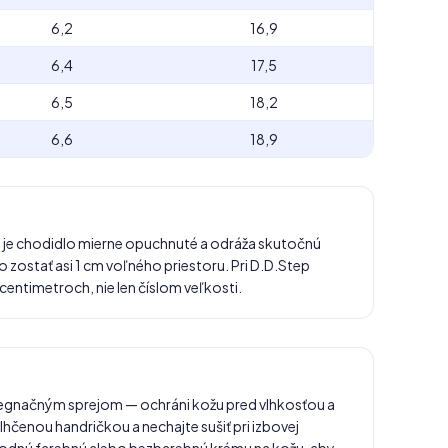
6,2
16,9
6,4
17,5
6,5
18,2
6,6
18,9
 je chodidlo mierne opuchnuté a odráža skutočnú
zostať asi 1 cm voľného priestoru. Pri D.D.Step
centimetroch, nie len číslom veľkosti.
egnačným sprejom — ochráni kožu pred vlhkosťou a
lhčenou handričkou a nechajte sušiť pri izbovej