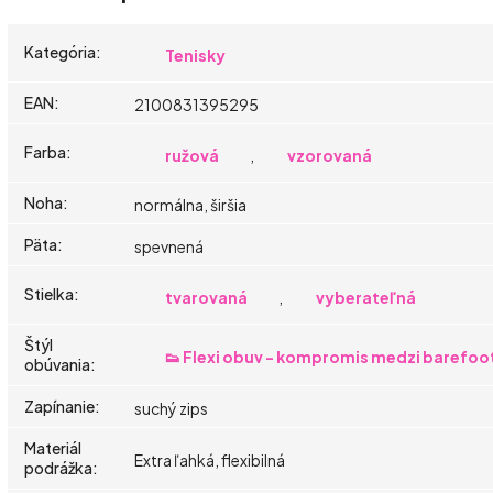
Kategória
:
Tenisky
EAN
:
2100831395295
Farba
:
ružová
,
vzorovaná
Noha
:
normálna, širšia
Päta
:
spevnená
Stielka
:
tvarovaná
,
vyberateľná
Štýl
👟 Flexi obuv - kompromis medzi barefoo
obúvania
:
Zapínanie
:
suchý zips
Materiál
Extra ľahká, flexibilná
podrážka
: