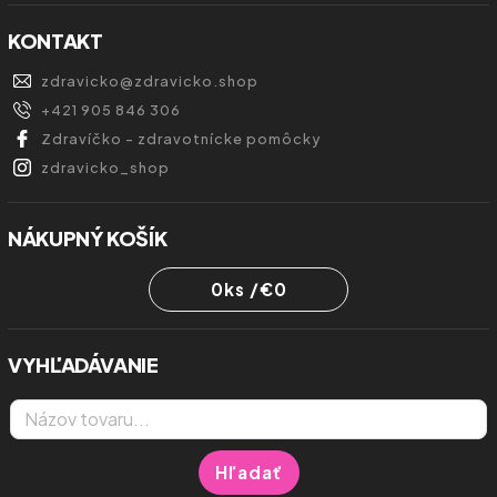
KONTAKT
zdravicko
@
zdravicko.shop
+421 905 846 306
Zdravíčko - zdravotnícke pomôcky
zdravicko_shop
NÁKUPNÝ KOŠÍK
0
ks /
€0
VYHĽADÁVANIE
Hľadať