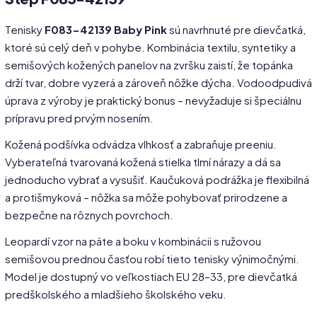
Tenisky
F083-42139 Baby Pink
sú navrhnuté pre dievčatká,
ktoré sú celý deň v pohybe. Kombinácia textilu, syntetiky a
semišových kožených panelov na zvršku zaistí, že topánka
drží tvar, dobre vyzerá a zároveň nôžke dýcha. Vodoodpudivá
úprava z výroby je praktický bonus – nevyžaduje si špeciálnu
prípravu pred prvým nosením.
Kožená podšívka odvádza vlhkosť a zabraňuje preeniu.
Vyberateľná tvarovaná kožená stielka tlmí nárazy a dá sa
jednoducho vybrať a vysušiť. Kaučuková podrážka je flexibilná
a protišmyková – nôžka sa môže pohybovať prirodzene a
bezpečne na rôznych povrchoch.
Leopardí vzor na päte a boku v kombinácii s ružovou
semišovou prednou časťou robí tieto tenisky výnimočnými.
Model je dostupný vo veľkostiach EU 28–33, pre dievčatká
predškolského a mladšieho školského veku.