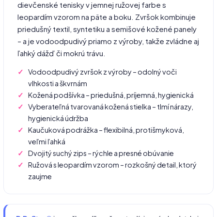
dievčenské tenisky v jemnej ružovej farbe s
leopardím vzorom na päte a boku. Zvršok kombinuje
priedušný textil, syntetiku a semišové kožené panely
– a je vodoodpudivý priamo z výroby, takže zvládne aj
ľahký dážď či mokrú trávu.
Vodoodpudivý zvršok z výroby – odolný voči
vlhkosti a škvrnám
Kožená podšívka – priedušná, príjemná, hygienická
Vyberateľná tvarovaná kožená stielka – tlmí nárazy,
hygienická údržba
Kaučuková podrážka – flexibilná, protišmyková,
veľmi ľahká
Dvojitý suchý zips – rýchle a presné obúvanie
Ružová s leopardím vzorom – rozkošný detail, ktorý
zaujme