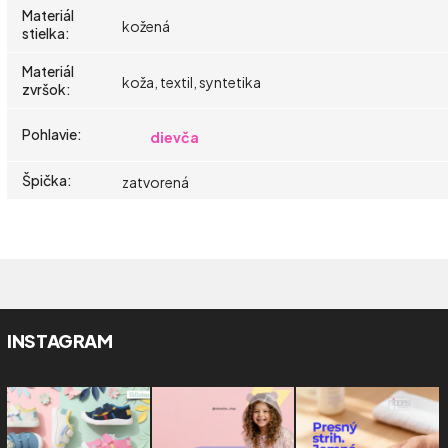
Materiál
kožená
stielka
:
Materiál
koža, textil, syntetika
zvršok
:
Pohlavie
:
dievča
Špička
:
zatvorená
INSTAGRAM