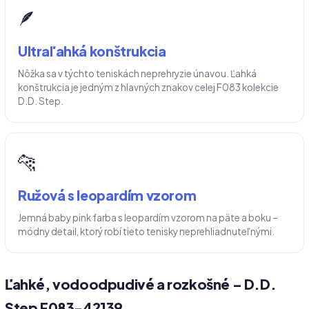
🪶
Ultraľahká konštrukcia
Nôžka sa v týchto teniskách neprehryzie únavou. Ľahká
konštrukcia je jedným z hlavných znakov celej F083 kolekcie
D.D. Step.
🐆
Ružová s leopardím vzorom
Jemná baby pink farba s leopardím vzorom na päte a boku –
módny detail, ktorý robí tieto tenisky neprehliadnuteľnými.
Ľahké, vodoodpudivé a rozkošné – D.D.
Step F083-42139