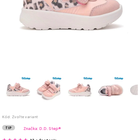
Kód:
Zvoľte variant
TIP
Značka:
D.D. Step®