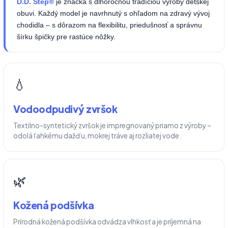
D.D. Step®
je značka s dlhoročnou tradíciou výroby detskej
obuvi. Každý model je navrhnutý s ohľadom na zdravý vývoj
chodidla – s dôrazom na flexibilitu, priedušnosť a správnu
šírku špičky pre rastúce nôžky.
💧
Vodoodpudivý zvršok
Textilno-syntetický zvršok je impregnovaný priamo z výroby –
odolá ľahkému dažďu, mokrej tráve aj rozliatej vode.
🌿
Kožená podšívka
Prírodná kožená podšívka odvádza vlhkosť a je príjemná na