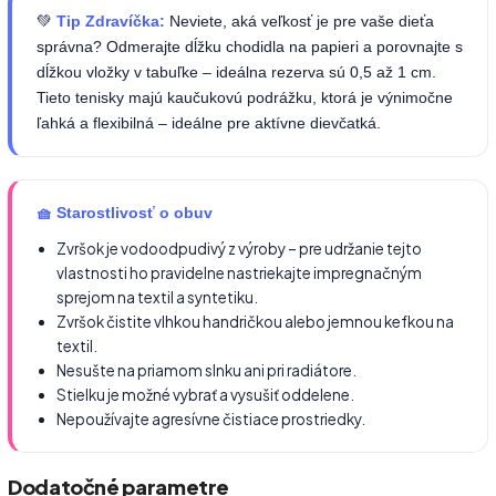
💚
Tip Zdravíčka:
Neviete, aká veľkosť je pre vaše dieťa
správna? Odmerajte dĺžku chodidla na papieri a porovnajte s
dĺžkou vložky v tabuľke – ideálna rezerva sú 0,5 až 1 cm.
Tieto tenisky majú kaučukovú podrážku, ktorá je výnimočne
ľahká a flexibilná – ideálne pre aktívne dievčatká.
🧺 Starostlivosť o obuv
Zvršok je vodoodpudivý z výroby – pre udržanie tejto
vlastnosti ho pravidelne nastriekajte impregnačným
sprejom na textil a syntetiku.
Zvršok čistite vlhkou handričkou alebo jemnou kefkou na
textil.
Nesušte na priamom slnku ani pri radiátore.
Stielku je možné vybrať a vysušiť oddelene.
Nepoužívajte agresívne čistiace prostriedky.
Dodatočné parametre