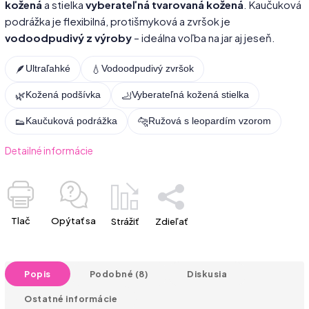
kožená
a stielka
vyberateľná tvarovaná kožená
. Kaučuková
podrážka je flexibilná, protišmyková a zvršok je
vodoodpudivý z výroby
– ideálna voľba na jar aj jeseň.
🪶
💧
Ultraľahké
Vodoodpudivý zvršok
🌿
🦶
Kožená podšívka
Vyberateľná kožená stielka
👟
🐆
Kaučuková podrážka
Ružová s leopardím vzorom
Detailné informácie
Tlač
Opýtať sa
Strážiť
Zdieľať
Popis
Podobné (8)
Diskusia
Ostatné informácie