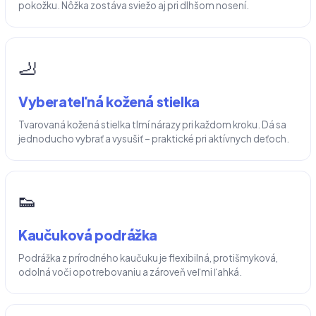
pokožku. Nôžka zostáva sviežo aj pri dlhšom nosení.
🦶
Vyberateľná kožená stielka
Tvarovaná kožená stielka tlmí nárazy pri každom kroku. Dá sa
jednoducho vybrať a vysušiť – praktické pri aktívnych deťoch.
👟
Kaučuková podrážka
Podrážka z prírodného kaučuku je flexibilná, protišmyková,
odolná voči opotrebovaniu a zároveň veľmi ľahká.