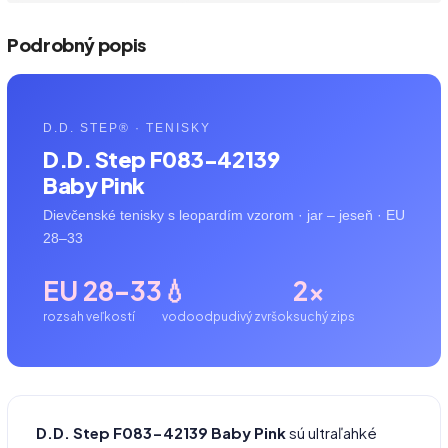
Podrobný popis
D.D. STEP® · TENISKY
D.D. Step F083-42139
Baby Pink
Dievčenské tenisky s leopardím vzorom · jar – jeseň · EU
28–33
EU 28–33
💧
2×
rozsah veľkostí
vodoodpudivý zvršok
suchý zips
D.D. Step F083-42139 Baby Pink
sú ultraľahké