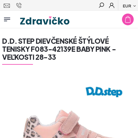
EUR
Hľadať
D.D. STEP DIEVČENSKÉ ŠTÝLOVÉ
TENISKY F083-42139E BABY PINK -
VEĽKOSTI 28-33