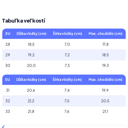
Tabuľka veľkostí
EU
Dĺžka vložky (cm)
Šírka vložky (cm)
Max. chodidlo (cm)
28
18,5
7,0
17,8
29
19,2
7,2
18,5
30
20,0
7,3
19,3
EU
Dĺžka vložky (cm)
Šírka vložky (cm)
Max. chodidlo (cm)
31
20,6
7,4
19,9
32
21,2
7,5
20,5
33
21,8
7,6
21,1