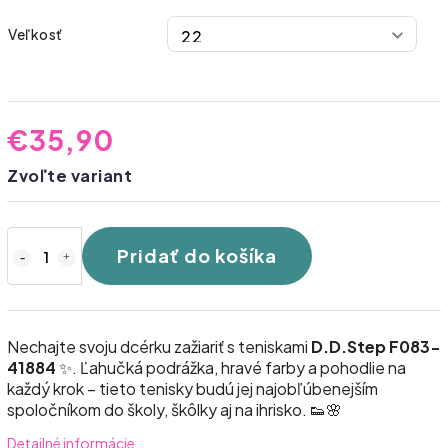
Veľkosť
€35,90
Zvoľte variant
Pridať do košíka
Nechajte svoju dcérku zažiariť s teniskami
D.D.Step F083-
41884
✨. Ľahučká podrážka, hravé farby a pohodlie na
každý krok – tieto tenisky budú jej najobľúbenejším
spoločníkom do školy, škôlky aj na ihrisko. 👟🌸
Detailné informácie