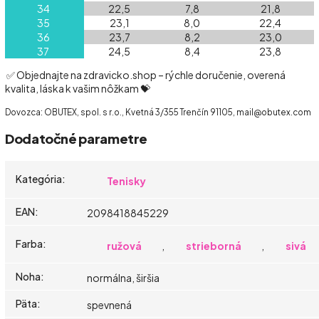
34
22,5
7,8
21,8
35
23,1
8,0
22,4
36
23,7
8,2
23,0
37
24,5
8,4
23,8
✅ Objednajte na zdravicko.shop – rýchle doručenie, overená
kvalita, láska k vašim nôžkam 💝
Dovozca: OBUTEX, spol. s r.o., Kvetná 3/355 Trenčín 91105, mail@obutex.com
Dodatočné parametre
Kategória
:
Tenisky
EAN
:
2098418845229
Farba
:
ružová
,
strieborná
,
sivá
Noha
:
normálna, širšia
Päta
:
spevnená