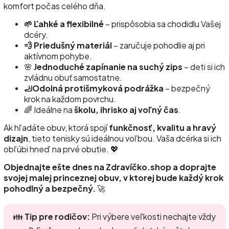
komfort počas celého dňa.
🌱 Ľahké a flexibilné
– prispôsobia sa chodidlu Vašej
dcéry.
💨 Priedušný materiál
– zaručuje pohodlie aj pri
aktívnom pohybe.
🌸
Jednoduché zapínanie na suchý zips
– deti si ich
zvládnu obuť samostatne.
🦶Odolná protišmyková podrážka
– bezpečný
krok na každom povrchu.
🌈 Ideálne na
školu, ihrisko aj voľný čas
.
Ak hľadáte obuv, ktorá spojí
funkčnosť, kvalitu a hravý
dizajn
, tieto tenisky sú ideálnou voľbou. Vaša dcérka si ich
obľúbi hneď na prvé obutie. 💖
Objednajte ešte dnes na Zdravíčko.shop a doprajte
svojej malej princeznej obuv, v ktorej bude každý krok
pohodlný a bezpečný.
🚀
👪
Tip pre rodičov:
Pri výbere veľkosti nechajte vždy