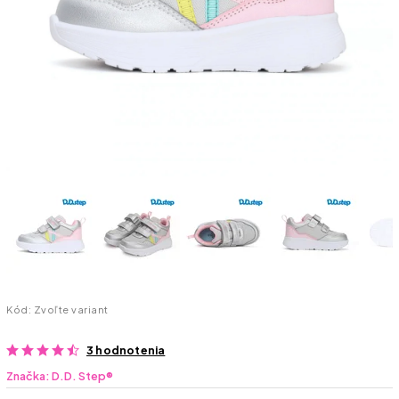
Kód:
Zvoľte variant
3 hodnotenia
Značka:
D.D. Step®