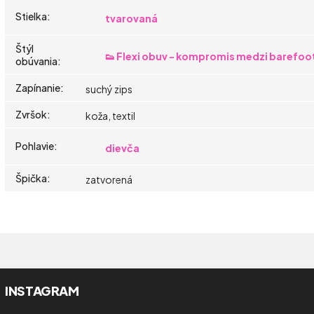
Stielka
:
tvarovaná
Štýl
👟 Flexi obuv - kompromis medzi barefoo
obúvania
:
Zapínanie
:
suchý zips
Zvršok
:
koža, textil
Pohlavie
:
dievča
Špička
:
zatvorená
INSTAGRAM