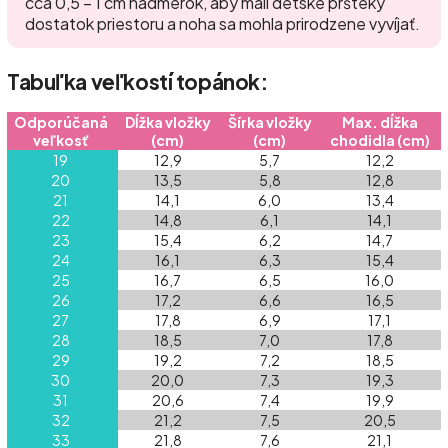
cca 0,5 – 1 cm nadmerok, aby mali detské pršteky
dostatok priestoru a noha sa mohla prirodzene vyvíjať.
Tabuľka veľkostí topánok:
Odporúčaná
Dĺžka vložky
Šírka vložky
Max. dĺžka
veľkosť
(cm)
(cm)
chodidla (cm)
19
12,9
5,7
12,2
20
13,5
5,8
12,8
21
14,1
6,0
13,4
22
14,8
6,1
14,1
23
15,4
6,2
14,7
24
16,1
6,3
15,4
25
16,7
6,5
16,0
26
17,2
6,6
16,5
27
17,8
6,9
17,1
28
18,5
7,0
17,8
29
19,2
7,2
18,5
30
20,0
7,3
19,3
31
20,6
7,4
19,9
32
21,2
7,5
20,5
33
21,8
7,6
21,1