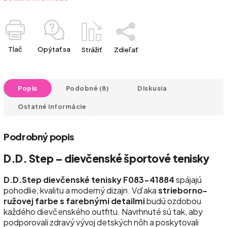
Tlač
Opýtať sa
Strážiť
Zdieľať
Popis
Podobné (8)
Diskusia
Ostatné informácie
Podrobný popis
D.D. Step – dievčenské športové tenisky
D.D.Step dievčenské tenisky F083-41884
spájajú
pohodlie, kvalitu a moderný dizajn. Vďaka
strieborno-
ružovej farbe s farebnými detailmi
budú ozdobou
každého dievčenského outfitu. Navrhnuté sú tak, aby
podporovali zdravý vývoj detských nôh a poskytovali