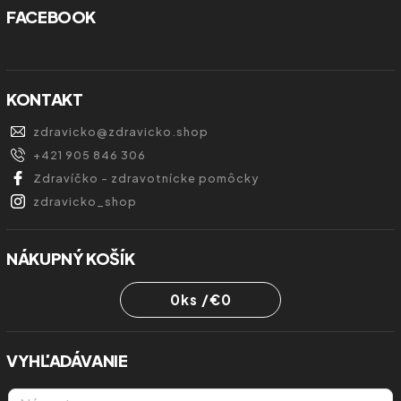
FACEBOOK
KONTAKT
zdravicko
@
zdravicko.shop
+421 905 846 306
Zdravíčko - zdravotnícke pomôcky
zdravicko_shop
NÁKUPNÝ KOŠÍK
0
ks /
€0
VYHĽADÁVANIE