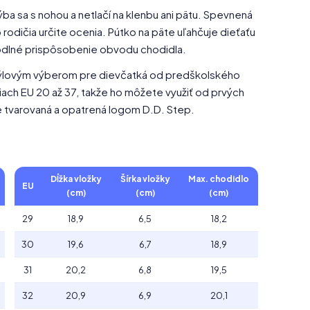
ýba sa s nohou a netlačí na klenbu ani pätu. Spevnená
odičia určite ocenia. Pútko na päte uľahčuje dieťaťu
ohodlné prispôsobenie obvodu chodidla.
štýlovým výberom pre dievčatká od predškolského
ch EU 20 až 37, takže ho môžete využiť od prvých
e tvarovaná a opatrená logom D.D. Step.
Dĺžka vložky
Šírka vložky
Max. chodidlo
EU
(cm)
(cm)
(cm)
29
18,9
6,5
18,2
30
19,6
6,7
18,9
31
20,2
6,8
19,5
32
20,9
6,9
20,1