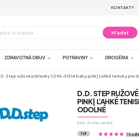
KONTAKTY
Hľadať
ZDRAVOTNÁ OBUV
POTRAVINY
DROGÉRIA
D. Step ružové plátenky C096-51514 baby pink| Ľahké tenisky pre det
D.D. STEP RUŽOVÉ
PINK| ĽAHKÉ TENIS
ODOLNÉ
Kód:
Zvoľte variant
TIP
1 hod