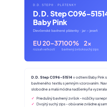
D.D. STEP® · PLÁTENKY
D.D. Step C096-5151
Baby Pink
Dievčenské bavlnené plátenky · jar – jeseň
EU 20–37
100%
2×
rozsah veľkostí
bavlnený zvršok
suchý zips
D.D. Step C096-51514
v odtieni Baby Pink
bavlneného textilu s jemným vzorovaním. Navrh
slobodne a malá módna nadšenkyňa vyzerala
Priedušný bavlnený zvršok – nožičky sa nep
Dvojitý suchý zips – obúvanie zvládne aj sa