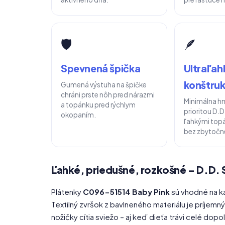
🛡️
🪶
Spevnená špička
Ultraľah
konštruk
Gumená výstuha na špičke
chráni prste nôh pred nárazmi
Minimálna h
a topánku pred rýchlym
prioritou D.D
okopaním.
ľahkými top
bez zbytočn
Ľahké, priedušné, rozkošné – D.D.
Plátenky
C096-51514 Baby Pink
sú vhodné na k
Textilný zvršok z bavlneného materiálu je príjem
nožičky cítia sviežo – aj keď dieťa trávi celé dop