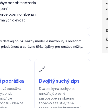
 pohyb bez obmedzenia
M
opaním
z
í pri celodennom behaní
P
 malých dievčat
S
Š
by detskej obuvi. Každý model je navrhnutý s ohľadom
, priedušnosť a správnu šírku špičky pre rastúce nôžky.
T
🔗
ná podrážka
Dvojitý suchý zips
ová podrážka
Dva pásky na suchý zips
dý pohyb
umožňujú presné
umožňuje
prispôsobenie objemu
hôdzu – ideálne
topánky a zaistia, že sa
ôžky.
topánka počas hry nestratí.