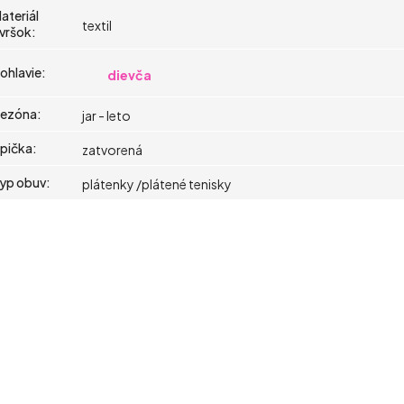
ateriál
textil
vršok
:
ohlavie
:
dievča
ezóna
:
jar - leto
pička
:
zatvorená
yp obuv
:
plátenky /plátené tenisky