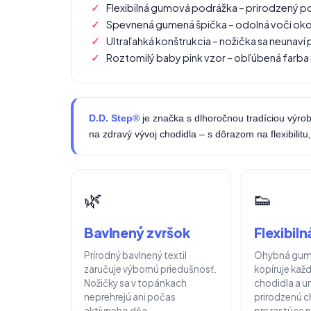
Flexibilná gumová podrážka – prirodzený
Spevnená gumená špička – odolná voči ok
Ultraľahká konštrukcia – nožička sa neunav
Roztomilý baby pink vzor – obľúbená farba
D.D. Step®
je značka s dlhoročnou tradíciou výro
na zdravý vývoj chodidla – s dôrazom na flexibilitu
🌿
👟
Bavlnený zvršok
Flexibil
Prírodný bavlnený textil
Ohybná gum
zaručuje výbornú priedušnosť.
kopíruje kaž
Nožičky sa v topánkach
chodidla a 
neprehrejú ani počas
prirodzenú c
aktívneho dňa.
pre rastúce n