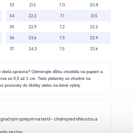
33
21,5
7,0
20,8
34
22,2
7,1
21,5
35
22,9
7,2
22,2
36
23,6
7,3
22,9
37
24,3
7,5
23,6
e dieťa správna? Odmerajte dĺžku chodidla na papieri a
erva sú 0,5 až 1 cm. Tieto plátenky sú vhodné na
ko prezuvky do škôlky alebo na letné výlety.
načným sprejom na textil – chráni pred vlhkosťou a
iatku sezóny.