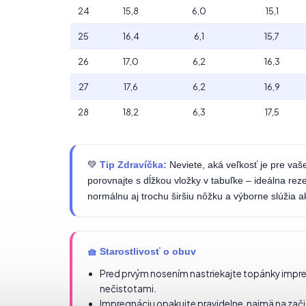
24
15,8
6,0
15,1
25
16,4
6,1
15,7
26
17,0
6,2
16,3
27
17,6
6,2
16,9
28
18,2
6,3
17,5
💚
Tip Zdravíčka:
Neviete, aká veľkosť je pre vaš
porovnajte s dĺžkou vložky v tabuľke – ideálna rez
normálnu aj trochu širšiu nôžku a výborne slúžia a
🧺 Starostlivosť o obuv
Pred prvým nosením nastriekajte topánky impreg
nečistotami.
Impregnáciu opakujte pravidelne, najmä na zač