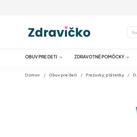
OBUV PRE DETI
ZDRAVOTNÉ POMÔCKY
Domov
/
Obuv pre deti
/
Prezuvky, plátenky
/
D.