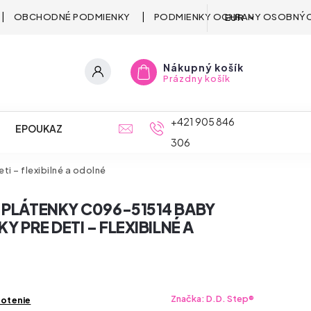
OBCHODNÉ PODMIENKY
PODMIENKY OCHRANY OSOBNÝC
EUR
Nákupný košík
Prázdny košík
+421 905 846
EPOUKAZ
306
i – flexibilné a odolné
 PLÁTENKY C096-51514 BABY
KY PRE DETI – FLEXIBILNÉ A
Značka:
D.D. Step®
notenie