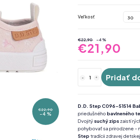
Veľkosť
€22,90
–4 %
€21,90
Pridať d
D.D. Step C096-51514 Ba
€22,90
priedušného
bavlneného te
–4 %
Dvojitý
suchý zips
zaistí rý
pohybovať sa prirodzene – na
Step
tradícii zdravej detske