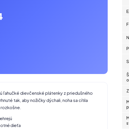
E
4
F
N
P
S
Š
o
Z
 sú ľahučké dievčenské plátenky z priedušného
nuté tak, aby nožičky dýchali, noha sa cítila
M
p
 rozkošne.
M
rehrejú
s
motné dieťa