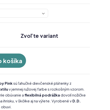
Zvoľte variant
o košíka
by Pink
sú ľahučké dievčenské plátenky z
xtilu
v jemnej ružovej farbe s rozkošným vzorom.
chle obúvanie a
flexibilná podrážka
dovolí nožičke
 ihrisku, v škôlke aj na výlete. Vyrobené v
D.D.
j obuvi.