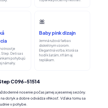
🎀
ká
Baby pink dizajn
cia
Jemná ružová farba s
diskrétnym vzorom.
motnosť je
Elegantná voľba, ktorá sa
. Step. Deti sa s
hodí k šatám, rifľám aj
ánkami pohybujú
teplákam.
ej námahy.
 Step C096-51514
aždodenné nosenie počas jarnej a jesennej sezóny.
ný na dotyk a dobre odvádza vlhkosť. Vďaka tomu sa
oludnie v pohybe.