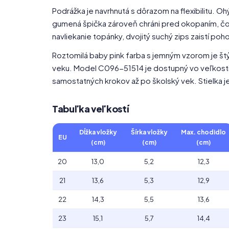
Podrážka je navrhnutá s dôrazom na flexibilitu. Oh
gumená špička zároveň chráni pred okopaním, čo r
navliekanie topánky, dvojitý suchý zips zaistí p
Roztomilá baby pink farba s jemným vzorom je 
veku. Model C096-51514 je dostupný vo veľkostia
samostatných krokov až po školský vek. Stielka j
Tabuľka veľkostí
Dĺžka vložky
Šírka vložky
Max. chodidlo
EU
(cm)
(cm)
(cm)
20
13,0
5,2
12,3
21
13,6
5,3
12,9
22
14,3
5,5
13,6
23
15,1
5,7
14,4