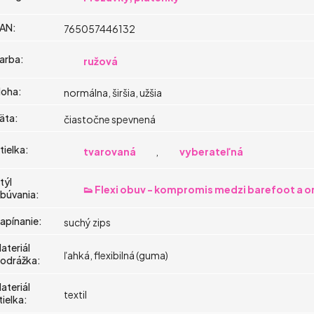
AN
:
765057446132
arba
:
ružová
oha
:
normálna, širšia, užšia
äta
:
čiastočne spevnená
tielka
:
tvarovaná
,
vyberateľná
týl
👟 Flexi obuv - kompromis medzi barefoot a 
búvania
:
apínanie
:
suchý zips
ateriál
ľahká, flexibilná (guma)
odrážka
:
ateriál
textil
tielka
: