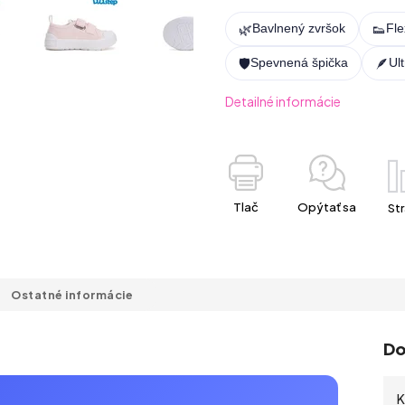
🌿
👟
Bavlnený zvršok
Fle
🛡️
🪶
Spevnená špička
Ul
Detailné informácie
Tlač
Opýtať sa
Str
Ostatné informácie
Do
K