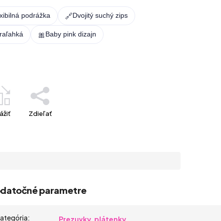
🔗
xibilná podrážka
Dvojitý suchý zips
🎀
traľahká
Baby pink dizajn
ážiť
Zdieľať
datočné parametre
ategória
:
Prezuvky, plátenky