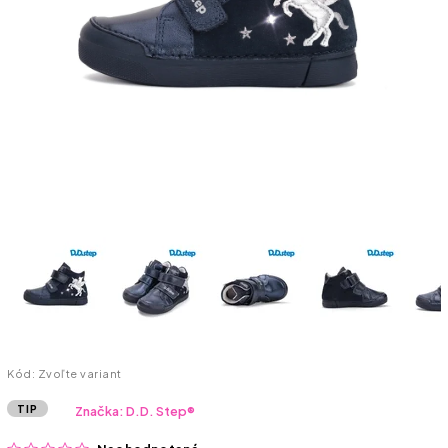
Kód:
Zvoľte variant
TIP
Značka:
D.D. Step®