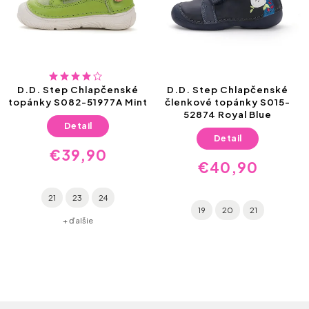
apčenské
D.D. Step Chlapčenské
D.D. Step chlap
1977A Mint
členkové topánky S015-
kožené barefoot 
52874 Royal Blue
S063-41377 Eme
priestor pre pr
Detail
Detail
90
€40,90
€39,9
24
19
20
21
25
30