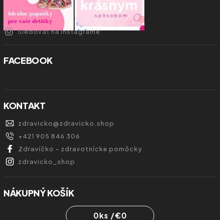
Sledovať na Instagrame
FACEBOOK
KONTAKT
zdravicko
@
zdravicko.shop
+421 905 846 306
Zdravíčko - zdravotnícke pomôcky
zdravicko_shop
NÁKUPNÝ KOŠÍK
0
ks /
€0