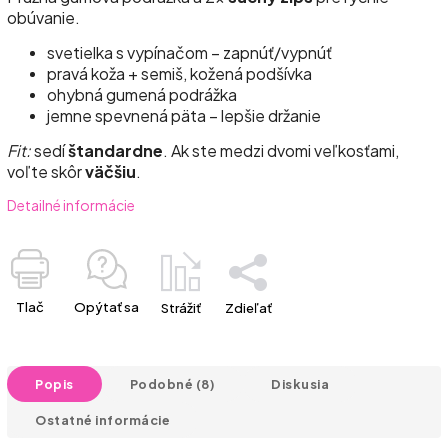
obúvanie.
svetielka s vypínačom – zapnúť/vypnúť
pravá koža + semiš, kožená podšívka
ohybná gumená podrážka
jemne spevnená päta – lepšie držanie
Fit:
sedí
štandardne
. Ak ste medzi dvomi veľkosťami,
voľte skôr
väčšiu
.
Detailné informácie
Tlač
Opýtať sa
Strážiť
Zdieľať
Popis
Podobné (8)
Diskusia
Ostatné informácie