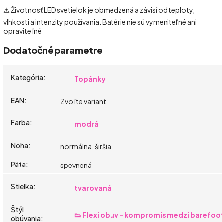
⚠️ Životnosť LED svetielok je obmedzená a závisí od teploty,
vlhkosti a intenzity používania. Batérie nie sú vymeniteľné ani
opraviteľné
Dodatočné parametre
Kategória
:
Topánky
EAN
:
Zvoľte variant
Farba
:
modrá
Noha
:
normálna, širšia
Päta
:
spevnená
Stielka
:
tvarovaná
Štýl
👟 Flexi obuv - kompromis medzi barefoo
obúvania
: