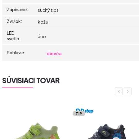
Zapínanie
:
suchý zips
Zvršok
:
koža
LED
áno
svetlo
:
Pohlavie
:
dievča
SÚVISIACI TOVAR
Previous
Next
TIP