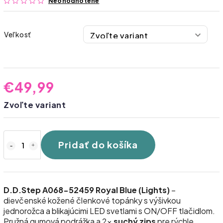
Neohodnotené
Veľkosť
€49,99
Zvoľte variant
Pridať do košíka
D.D.Step A068-52459 Royal Blue (Lights)
–
dievčenské kožené členkové topánky s výšivkou
jednorožca a blikajúcimi LED svetlami s ON/OFF tlačidlom.
Pružná gumová podrážka a 2×
suchý zips
pre rýchle