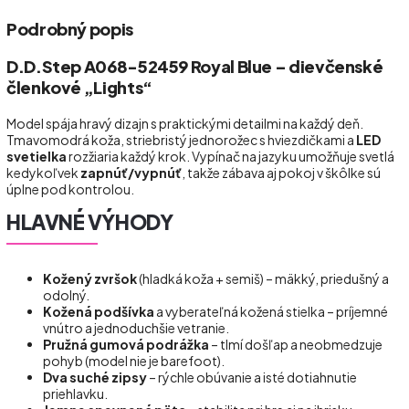
Podrobný popis
D.D.Step A068-52459 Royal Blue – dievčenské
členkové „Lights“
Model spája hravý dizajn s praktickými detailmi na každý deň.
Tmavomodrá koža, striebristý jednorožec s hviezdičkami a
LED
svetielka
rozžiaria každý krok. Vypínač na jazyku umožňuje svetlá
kedykoľvek
zapnúť/vypnúť
, takže zábava aj pokoj v škôlke sú
úplne pod kontrolou.
HLAVNÉ VÝHODY
Kožený zvršok
(hladká koža + semiš) – mäkký, priedušný a
odolný.
Kožená podšívka
a vyberateľná kožená stielka – príjemné
vnútro a jednoduchšie vetranie.
Pružná gumová podrážka
– tlmí došľap a neobmedzuje
pohyb (model nie je barefoot).
Dva suché zipsy
– rýchle obúvanie a isté dotiahnutie
priehlavku.