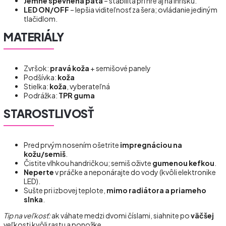
Jemne spevnená päta
– stabilita pri hre aj na ihrisku.
LED ON/OFF
– lepšia viditeľnosť za šera; ovládanie jediným
tlačidlom.
MATERIÁLY
Zvršok:
pravá koža
+ semišové panely
Podšívka:
koža
Stielka:
koža
, vyberateľná
Podrážka:
TPR guma
STAROSTLIVOSŤ
Pred prvým nosením ošetrite
impregnáciou na
kožu/semiš
.
Čistite vlhkou handričkou; semiš oživte
gumenou kefkou
.
Neperte
v práčke a neponárajte do vody (kvôli elektronike
LED).
Sušte pri izbovej teplote,
mimo radiátora a priameho
slnka
.
Tip na veľkosť:
ak váhate medzi dvomi číslami, siahnite po
väčšej
veľkosti kvôli rastu a ponožke.