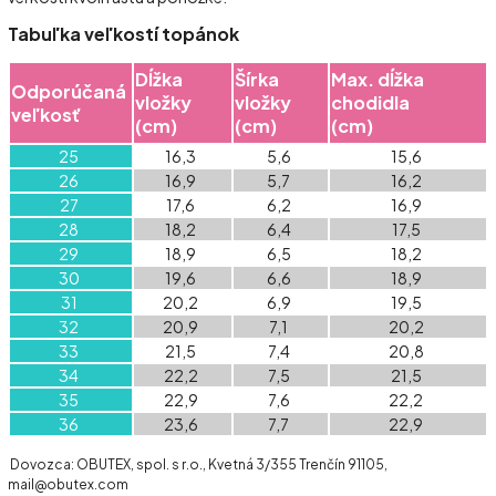
Tabuľka veľkostí topánok
Dĺžka
Šírka
Max. dĺžka
Odporúčaná
vložky
vložky
chodidla
veľkosť
(cm)
(cm)
(cm)
25
16,3
5,6
15,6
26
16,9
5,7
16,2
27
17,6
6,2
16,9
28
18,2
6,4
17,5
29
18,9
6,5
18,2
30
19,6
6,6
18,9
31
20,2
6,9
19,5
32
20,9
7,1
20,2
33
21,5
7,4
20,8
34
22,2
7,5
21,5
35
22,9
7,6
22,2
36
23,6
7,7
22,9
Dovozca: OBUTEX, spol. s r.o., Kvetná 3/355 Trenčín 91105,
mail@obutex.com