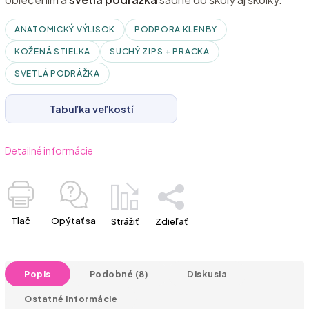
ANATOMICKÝ VÝLISOK
PODPORA KLENBY
KOŽENÁ STIELKA
SUCHÝ ZIPS + PRACKA
SVETLÁ PODRÁŽKA
Tabuľka veľkostí
Detailné informácie
Tlač
Opýtať sa
Strážiť
Zdieľať
Popis
Podobné (8)
Diskusia
Ostatné informácie