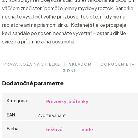
väčšom znečistení pomôže jemný mydlový roztok. Sandále
nechajte vyschnúť voľne pri izbovej teplote, nikdy nie na
radiátore ani na priamom slnku. Koženej stielke prospeje,
keď sandále po nosení necháte vyvetrať – ostanú dlhšie
svieže a príjemné aj na bosú nohu.
PRAVÁ KOŽA NA STIELKE
SKLADOM
DORUČENIE 1–
3 DNI
Dodatočné parametre
Kategória
:
Prezuvky, plátenky
EAN
:
Zvoľte variant
Farba
:
béžová
,
nude