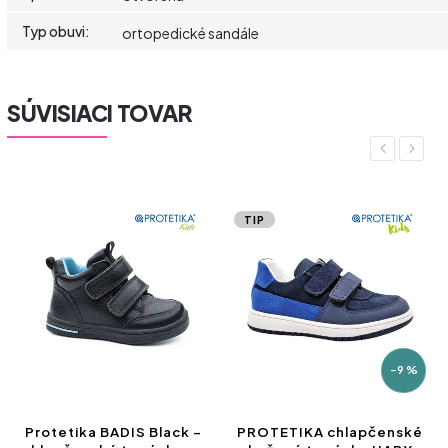
Typ obuvi
:
ortopedické sandále
SÚVISIACI TOVAR
Previous
Next
TIP
–9 %
ka BADIS Black –
PROTETIKA chlapčenské
PROTETIK