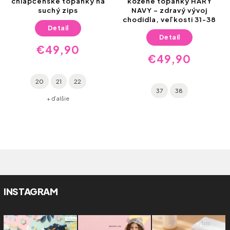
nské topánky na
kožené topánky HARY
kožené to
suchý zips
NAVY – zdravý vývoj
na suchý z
chodidla, veľkosti 31-38
Detail
Detail
€49,90
€49,90
€
0
21
22
37
38
20
+ ďalšie
INSTAGRAM