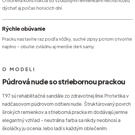
Otvorená konštrukcia so vzdušnými remienkami nechá nôžku
dýchať aj počas horúcich dní.
Rýchle obúvanie
Pracku nastavíte raz podľa nôžky, suché zipsy potom otvoríte
naplno – obutie zvládnu aj menšie deti samy.
O MODELI
Púdrová nude so striebornou prackou
T97 sú rehabilitačné sandále zo zdravotnej línie Protetika v
nadčasovom púdrovom odtieni nude. Štruktúrovaný povrch
širokých remienkov a strieborná pracka im dodávajú jemne
elegantný vzhľad – neutrálna farba sa nikdy neobnosí a
školáčky ju ocenia, lebo ladí s každým oblečením.