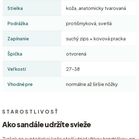
koža, anatomicky tvarovaná
Stielka
protišmyková, svetlá
Podrážka
suchý zips + kovová pracka
Zapínanie
otvorená
Špička
27–38
Veľkosti
normálne až širšie nôžky
Vhodné pre
STAROSTLIVOSŤ
Ako sandále udržíte svieže
Zvršok zo syntetickej kože stačí utrieť vlhkou handričkou, pri