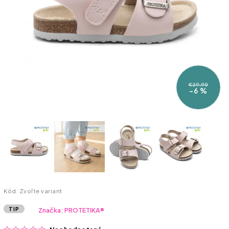
€29,90
–6 %
Kód:
Zvoľte variant
TIP
Značka:
PROTETIKA®