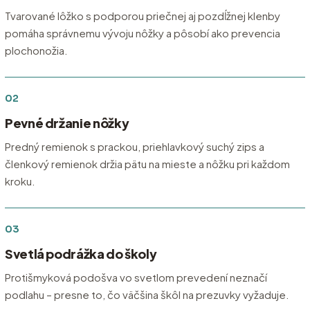
Tvarované lôžko s podporou priečnej aj pozdĺžnej klenby
pomáha správnemu vývoju nôžky a pôsobí ako prevencia
plochonožia.
02
Pevné držanie nôžky
Predný remienok s prackou, priehlavkový suchý zips a
členkový remienok držia pätu na mieste a nôžku pri každom
kroku.
03
Svetlá podrážka do školy
Protišmyková podošva vo svetlom prevedení neznačí
podlahu – presne to, čo väčšina škôl na prezuvky vyžaduje.