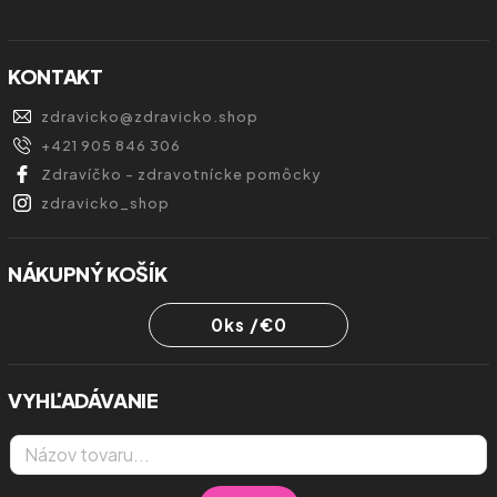
KONTAKT
zdravicko
@
zdravicko.shop
+421 905 846 306
Zdravíčko - zdravotnícke pomôcky
zdravicko_shop
NÁKUPNÝ KOŠÍK
0
ks /
€0
VYHĽADÁVANIE