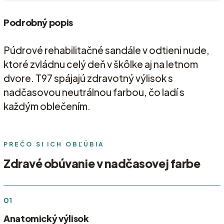
Podrobný popis
Púdrové rehabilitačné sandále v odtieni nude,
ktoré zvládnu celý deň v škôlke aj na letnom
dvore. T97 spájajú zdravotný výlisok s
nadčasovou neutrálnou farbou, čo ladí s
každým oblečením.
PREČO SI ICH OBĽÚBIA
Zdravé obúvanie v nadčasovej farbe
01
Anatomický výlisok