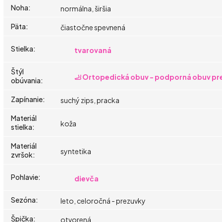
Noha
:
normálna, širšia
Päta
:
čiastočne spevnená
Stielka
:
tvarovaná
Štýl
🦶 Ortopedická obuv - podporná obuv pre
obúvania
:
Zapínanie
:
suchý zips, pracka
Materiál
koža
stielka
:
Materiál
syntetika
zvršok
:
Pohlavie
:
dievča
Sezóna
:
leto, celoročná - prezuvky
Špička
:
otvorená