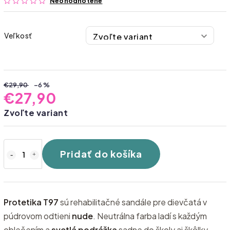
Neohodnotené
Veľkosť
€29,90
–6 %
€27,90
Zvoľte variant
Pridať do košíka
Protetika T97
sú rehabilitačné sandále pre dievčatá v
púdrovom odtieni
nude
. Neutrálna farba ladí s každým
oblečením a
svetlá podrážka
sadne do školy aj škôlky.