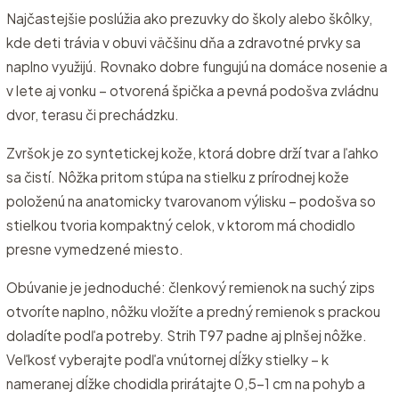
Najčastejšie poslúžia ako prezuvky do školy alebo škôlky,
kde deti trávia v obuvi väčšinu dňa a zdravotné prvky sa
naplno využijú. Rovnako dobre fungujú na domáce nosenie a
v lete aj vonku – otvorená špička a pevná podošva zvládnu
dvor, terasu či prechádzku.
Zvršok je zo syntetickej kože, ktorá dobre drží tvar a ľahko
sa čistí. Nôžka pritom stúpa na stielku z prírodnej kože
položenú na anatomicky tvarovanom výlisku – podošva so
stielkou tvoria kompaktný celok, v ktorom má chodidlo
presne vymedzené miesto.
Obúvanie je jednoduché: členkový remienok na suchý zips
otvoríte naplno, nôžku vložíte a predný remienok s prackou
doladíte podľa potreby. Strih T97 padne aj plnšej nôžke.
Veľkosť vyberajte podľa vnútornej dĺžky stielky – k
nameranej dĺžke chodidla prirátajte 0,5–1 cm na pohyb a