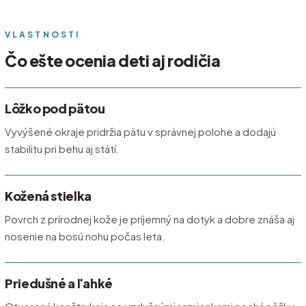
VLASTNOSTI
Čo ešte ocenia deti aj rodičia
Lôžko pod pätou
Vyvýšené okraje pridržia pätu v správnej polohe a dodajú
stabilitu pri behu aj státí.
Kožená stielka
Povrch z prírodnej kože je príjemný na dotyk a dobre znáša aj
nosenie na bosú nohu počas leta.
Priedušné a ľahké