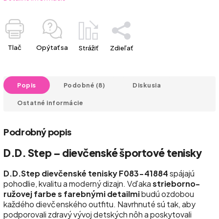
Tlač
Opýtať sa
Strážiť
Zdieľať
Popis
Podobné (8)
Diskusia
Ostatné informácie
Podrobný popis
D.D. Step – dievčenské športové tenisky
D.D.Step dievčenské tenisky F083-41884
spájajú
pohodlie, kvalitu a moderný dizajn. Vďaka
strieborno-
ružovej farbe s farebnými detailmi
budú ozdobou
každého dievčenského outfitu. Navrhnuté sú tak, aby
podporovali zdravý vývoj detských nôh a poskytovali