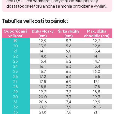
cca 0,5 – 1 cm nadmerok, aby mali detské pršteky
dostatok priestoru a noha sa mohla prirodzene vyvíjať.
Tabuľka veľkostí topánok:
Odporúčaná
Dĺžka vložky
Šírka vložky
Max. dĺžka
veľkosť
(cm)
(cm)
chodidla (cm)
19
12,9
5,7
12,2
20
13,5
5,8
12,8
21
14,1
6,0
13,4
22
14,8
6,1
14,1
23
15,4
6,2
14,7
24
16,1
6,3
15,4
25
16,7
6,5
16,0
26
17,2
6,6
16,5
27
17,8
6,9
17,1
28
18,5
7,0
17,8
29
19,2
7,2
18,5
30
20,0
7,3
19,3
31
20,6
7,4
19,9
32
21,2
7,5
20,5
33
21,8
7,6
21,1