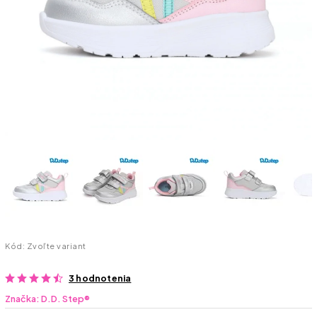
Kód:
Zvoľte variant
3 hodnotenia
Značka:
D.D. Step®