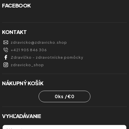
FACEBOOK
KONTAKT
zdravicko
@
zdravicko.shop
+421 905 846 306
Zdravíčko - zdravotnícke pomôcky
zdravicko_shop
NÁKUPNÝ KOŠÍK
0
ks /
€0
VYHĽADÁVANIE