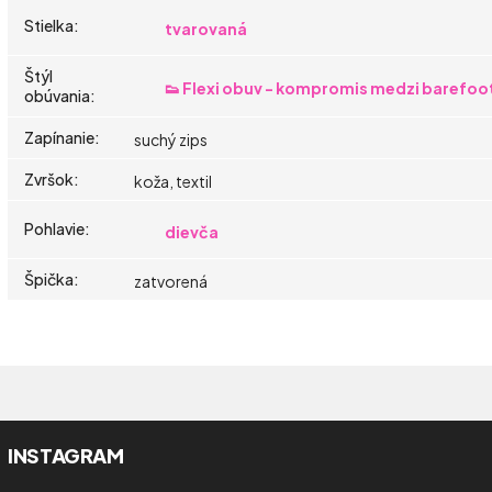
Stielka
:
tvarovaná
Štýl
👟 Flexi obuv - kompromis medzi barefoo
obúvania
:
Zapínanie
:
suchý zips
Zvršok
:
koža, textil
Pohlavie
:
dievča
Špička
:
zatvorená
INSTAGRAM