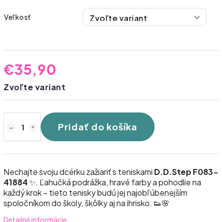
Veľkosť
€35,90
Zvoľte variant
Pridať do košíka
Nechajte svoju dcérku zažiariť s teniskami
D.D.Step F083-
41884
✨. Ľahučká podrážka, hravé farby a pohodlie na
každý krok – tieto tenisky budú jej najobľúbenejším
spoločníkom do školy, škôlky aj na ihrisko. 👟🌸
Detailné informácie