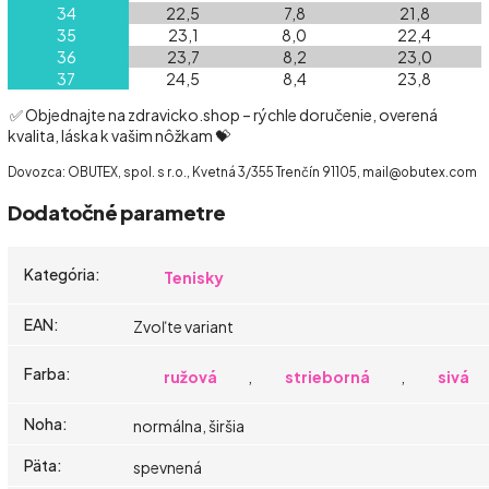
34
22,5
7,8
21,8
35
23,1
8,0
22,4
36
23,7
8,2
23,0
37
24,5
8,4
23,8
✅ Objednajte na zdravicko.shop – rýchle doručenie, overená
kvalita, láska k vašim nôžkam 💝
Dovozca: OBUTEX, spol. s r.o., Kvetná 3/355 Trenčín 91105, mail@obutex.com
Dodatočné parametre
Kategória
:
Tenisky
EAN
:
Zvoľte variant
Farba
:
ružová
,
strieborná
,
sivá
Noha
:
normálna, širšia
Päta
:
spevnená