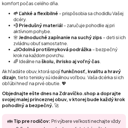
komfort počas celého dňa.
🌱 Ľahké a flexibilné
– prispôsobia sa chodidlu Vašej
dcéry.
💨 Priedušný materiál
– zaručuje pohodlie aj pri
aktívnom pohybe.
🌸
Jednoduché zapínanie na suchý zips
– deti si ich
zvládnu obuť samostatne.
🦶Odolná protišmyková podrážka
– bezpečný
krok na každom povrchu.
🌈 Ideálne na
školu, ihrisko aj voľný čas
.
Ak hľadáte obuv, ktorá spojí
funkčnosť, kvalitu a hravý
dizajn
, tieto tenisky sú ideálnou voľbou. Vaša dcérka si ich
obľúbi hneď na prvé obutie. 💖
Objednajte ešte dnes na Zdravíčko.shop a doprajte
svojej malej princeznej obuv, v ktorej bude každý krok
pohodlný a bezpečný.
🚀
👪
Tip pre rodičov:
Pri výbere veľkosti nechajte vždy