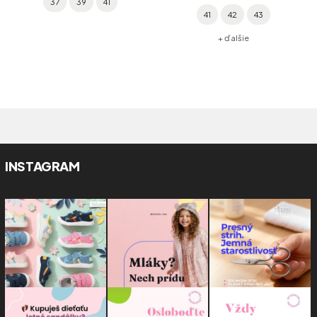
37
39
41
41
42
43
+ ďalšie
INSTAGRAM