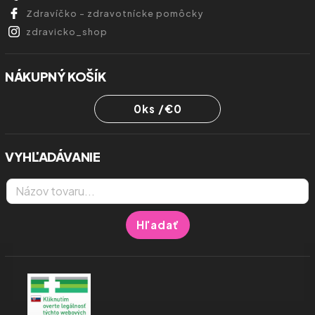
Zdravíčko - zdravotnícke pomôcky
zdravicko_shop
NÁKUPNÝ KOŠÍK
0
ks /
€0
VYHĽADÁVANIE
Hľadať