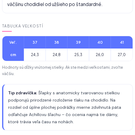
väčšinu chodidiel od užšieho po štandardné.
TABUĽKA VEĽKOSTÍ
Veľ.
37
38
39
40
41
cm
24,3
24,8
25,3
26,0
27,0
Hodnoty sú dĺžky vnútornej stielky. Ak ste medzi veľkosťami, zvoľte
väčšiu.
Tip zdravíčka:
Šľapky s anatomicky tvarovanou stielkou
podporujú prirodzené rozloženie tlaku na chodidlo. Na
rozdiel od úplne plochej podrážky mierne zdvihnutá päta
odľahčuje Achillovu šľachu – čo ocenia najmä tie dámy,
ktoré trávia veľa času na nohách.