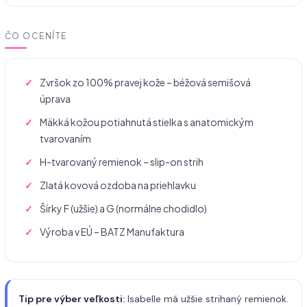
ČO OCENÍTE
Zvršok zo 100% pravej kože – béžová semišová
úprava
Mäkká kožou potiahnutá stielka s anatomickým
tvarovaním
H-tvarovaný remienok – slip-on strih
Zlatá kovová ozdoba na priehlavku
Šírky F (užšie) a G (normálne chodidlo)
Výroba v EÚ – BATZ Manufaktura
Tip pre výber veľkosti:
Isabelle má užšie strihaný remienok.