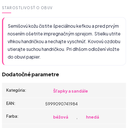
STAROSTLIVOSŤ O OBUV
Semišovú kožu čistite špeciálnou kefkou a pred prvým
nosením ošetrite impregnačným sprejom. Stielku utrite
vlhkou handričkou a nechajte vyschnúť. Kovovú ozdobu
utierajte suchou handričkou. Pri dlhšom odložení vložte
do obuvi papier.
Dodatočné parametre
Kategória
:
Šľapky a sandále
EAN
:
5999090741984
Farba
:
béžová
,
hnedá