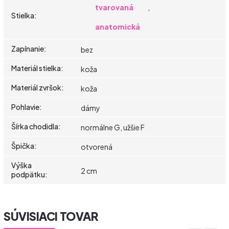
tvarovaná
,
Stielka
:
anatomická
Zapínanie
:
bez
Materiál stielka
:
koža
Materiál zvršok
:
koža
Pohlavie
:
dámy
Šírka chodidla
:
normálne G, užšie F
Špička
:
otvorená
Výška
2 cm
podpätku
:
SÚVISIACI TOVAR