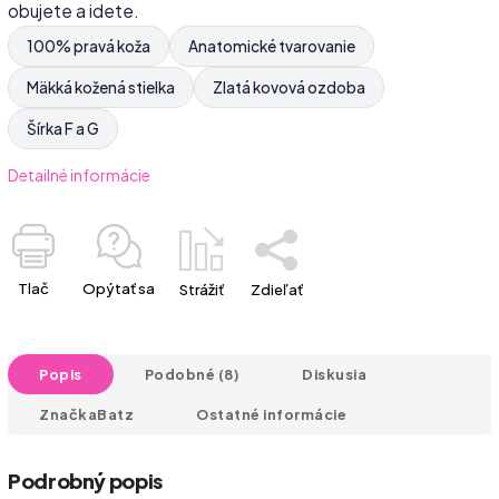
obujete a idete.
100% pravá koža
Anatomické tvarovanie
Mäkká kožená stielka
Zlatá kovová ozdoba
Šírka F a G
Detailné informácie
Tlač
Opýtať sa
Strážiť
Zdieľať
Popis
Podobné (8)
Diskusia
Značka
Batz
Ostatné informácie
Podrobný popis