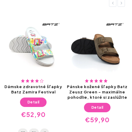
Previous
Next
Dámske zdravotné šľapky
Pánske kožené šľapky Batz
Batz Zamira Festival
Zeusz Green – maximálne
pohodlie, ktoré si zaslúžite
Detail
Detail
€52,90
€59,90