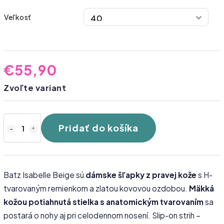
Veľkosť
€55,90
Zvoľte variant
Pridať do košíka
Batz Isabelle Beige sú
dámske šľapky z pravej kože
s H-
tvarovaným remienkom a zlatou kovovou ozdobou.
Mäkká
kožou potiahnutá stielka s anatomickým tvarovaním
sa
postará o nohy aj pri celodennom nosení. Slip-on strih –