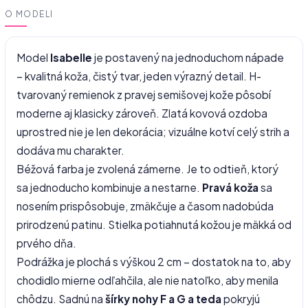
O MODELI
Model
Isabelle
je postavený na jednoduchom nápade
– kvalitná koža, čistý tvar, jeden výrazný detail. H-
tvarovaný remienok z pravej semišovej kože pôsobí
moderne aj klasicky zároveň. Zlatá kovová ozdoba
uprostred nie je len dekorácia; vizuálne kotví celý strih a
dodáva mu charakter.
Béžová farba je zvolená zámerne. Je to odtieň, ktorý
sa jednoducho kombinuje a nestarne.
Pravá koža
sa
nosením prispôsobuje, zmäkčuje a časom nadobúda
prirodzenú patinu. Stielka potiahnutá kožou je mäkká od
prvého dňa.
Podrážka je plochá s výškou 2 cm – dostatok na to, aby
chodidlo mierne odľahčila, ale nie natoľko, aby menila
chôdzu. Sadnú na
šírky nohy F a G a teda
pokryjú