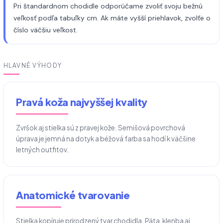
Pri štandardnom chodidle odporúčame zvoliť svoju bežnú
veľkosť podľa tabuľky cm. Ak máte vyšší priehlavok, zvolťe o
číslo väčšiu veľkost.
HLAVNÉ VÝHODY
Pravá koža najvyššej kvality
Zvršok aj stielka sú z pravej kože. Semišová povrchová
úprava je jemná na dotyk a béžová farba sa hodí k väčšine
letných outfitov.
Anatomické tvarovanie
Stielka kopíruje prirodzený tvar chodidla. Päta, klenba aj