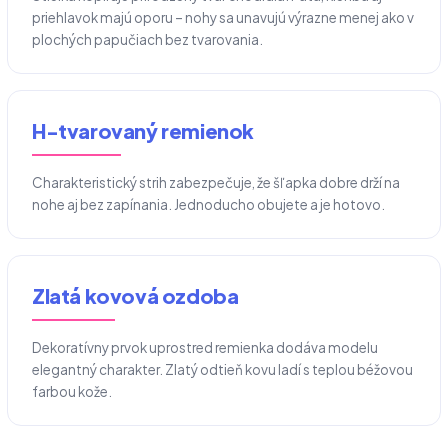
priehlavok majú oporu – nohy sa unavujú výrazne menej ako v
plochých papučiach bez tvarovania.
H-tvarovaný remienok
Charakteristický strih zabezpečuje, že šľapka dobre drží na
nohe aj bez zapínania. Jednoducho obujete a je hotovo.
Zlatá kovová ozdoba
Dekoratívny prvok uprostred remienka dodáva modelu
elegantný charakter. Zlatý odtieň kovu ladí s teplou béžovou
farbou kože.