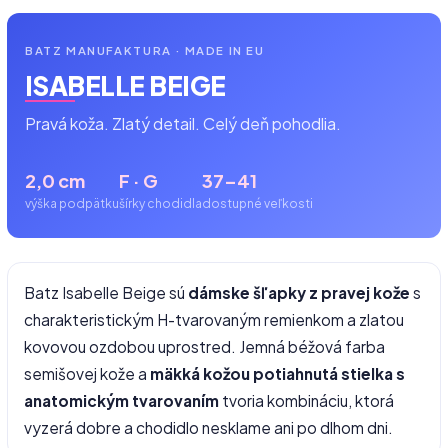
BATZ MANUFAKTURA · MADE IN EU
ISABELLE BEIGE
Pravá koža. Zlatý detail. Celý deň pohodlia.
2,0 cm
F · G
37–41
výška podpätku
šírky chodidla
dostupné veľkosti
Batz Isabelle Beige sú
dámske šľapky z pravej kože
s
charakteristickým H-tvarovaným remienkom a zlatou
kovovou ozdobou uprostred. Jemná béžová farba
semišovej kože a
mäkká kožou potiahnutá stielka s
anatomickým tvarovaním
tvoria kombináciu, ktorá
vyzerá dobre a chodidlo nesklame ani po dlhom dni.