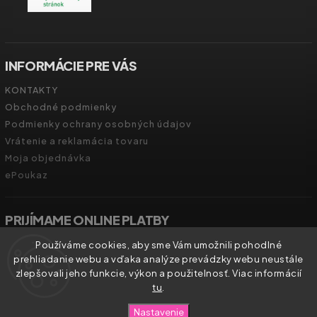
INFORMÁCIE PRE VÁS
KONTAKTY
Obchodné podmienky
Podmienky ochrany osobných údajov
Vrátenie a reklamácia tovaru
Moja objednávka
ePoukaz
PRIJÍMAME ONLINE PLATBY
Používáme cookies, aby sme Vám umožnili pohodlné
prehliadanie webu a vďaka analýze prevádzky webu neustále
zlepšovali jeho funkcie, výkon a použitelnosť. Viac informácií
tu
.
Copyright 2026
Zdravíčko.shop
. Všetky práva vyhradené.
Nastavenie